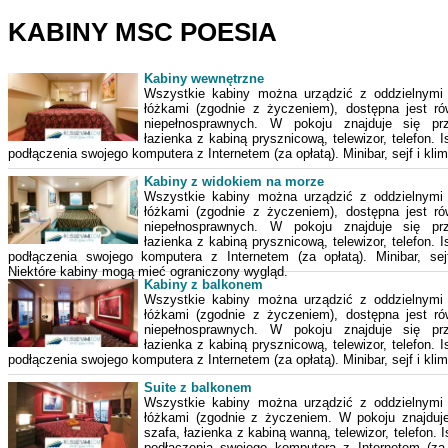
KABINY MSC POESIA
Kabiny wewnętrzne
Wszystkie kabiny można urządzić z oddzielnymi
łóżkami (zgodnie z życzeniem), dostępna jest ró
niepełnosprawnych. W pokoju znajduje się prz
łazienka z kabiną prysznicową, telewizor, telefon. 
podłączenia swojego komputera z Internetem (za opłatą). Minibar, sejf i kli
Kabiny z widokiem na morze
Wszystkie kabiny można urządzić z oddzielnymi
łóżkami (zgodnie z życzeniem), dostępna jest ró
niepełnosprawnych. W pokoju znajduje się prz
łazienka z kabiną prysznicową, telewizor, telefon. 
podłączenia swojego komputera z Internetem (za opłatą). Minibar, sejf
Niektóre kabiny mogą mieć ograniczony wygląd.
Kabiny z balkonem
Wszystkie kabiny można urządzić z oddzielnymi
łóżkami (zgodnie z życzeniem), dostępna jest ró
niepełnosprawnych. W pokoju znajduje się prz
łazienka z kabiną prysznicową, telewizor, telefon. 
podłączenia swojego komputera z Internetem (za opłatą). Minibar, sejf i kli
Suite z balkonem
Wszystkie kabiny można urządzić z oddzielnymi
łóżkami (zgodnie z życzeniem. W pokoju znajduje
szafa, łazienka z kabiną wanną, telewizor, telefon. 
podłączenia swojego komputera z Internetem (za o