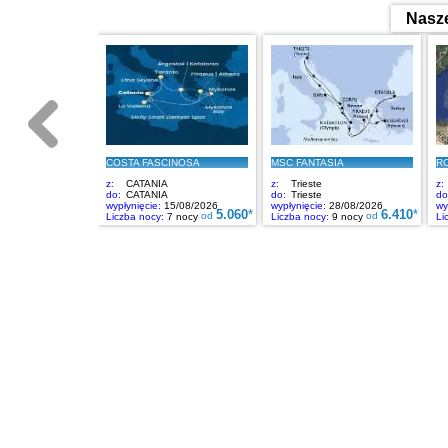
Nasze
COSTA FASCINOSA
MSC FANTASIA
R
z:
CATANIA
z:
Trieste
z:
do:
CATANIA
do:
Trieste
do
wypłynięcie:
15/08/2026
wypłynięcie:
28/08/2026
wy
5.060
*
6.410
*
od
od
Liczba nocy:
7 nocy
Liczba nocy:
9 nocy
Li