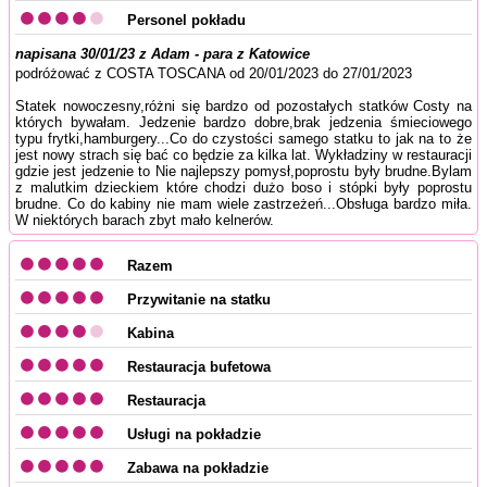
Personel pokładu
napisana 30/01/23 z Adam - para z Katowice
podróżować z COSTA TOSCANA od 20/01/2023 do 27/01/2023
Statek nowoczesny,różni się bardzo od pozostałych statków Costy na
których bywałam. Jedzenie bardzo dobre,brak jedzenia śmieciowego
typu frytki,hamburgery...Co do czystości samego statku to jak na to że
jest nowy strach się bać co będzie za kilka lat. Wykładziny w restauracji
gdzie jest jedzenie to Nie najlepszy pomysł,poprostu były brudne.Bylam
z malutkim dzieckiem które chodzi dużo boso i stópki były poprostu
brudne. Co do kabiny nie mam wiele zastrzeżeń...Obsługa bardzo miła.
W niektórych barach zbyt mało kelnerów.
Razem
Przywitanie na statku
Kabina
Restauracja bufetowa
Restauracja
Usługi na pokładzie
Zabawa na pokładzie