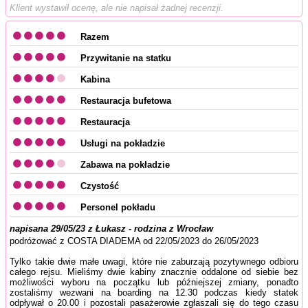
Klient wystawił ocenę, ale nie napisał żadnej recenzji.
Razem
Przywitanie na statku
Kabina
Restauracja bufetowa
Restauracja
Usługi na pokładzie
Zabawa na pokładzie
Czystość
Personel pokładu
napisana 29/05/23 z Łukasz - rodzina z Wrocław
podróżować z COSTA DIADEMA od 22/05/2023 do 26/05/2023
Tylko takie dwie małe uwagi, które nie zaburzają pozytywnego odbioru
całego rejsu. Mieliśmy dwie kabiny znacznie oddalone od siebie bez
możliwości wyboru na początku lub późniejszej zmiany, ponadto
zostaliśmy wezwani na boarding na 12.30 podczas kiedy statek
odpływał o 20.00 i pozostali pasażerowie zgłaszali się do tego czasu