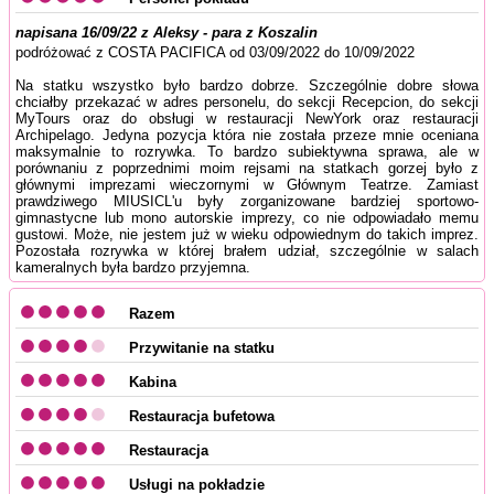
napisana 16/09/22 z Aleksy - para z Koszalin
podróżować z COSTA PACIFICA od 03/09/2022 do 10/09/2022
Na statku wszystko było bardzo dobrze. Szczególnie dobre słowa
chciałby przekazać w adres personelu, do sekcji Recepcion, do sekcji
MyTours oraz do obsługi w restauracji NewYork oraz restauracji
Archipelago. Jedyna pozycja która nie została przeze mnie oceniana
maksymalnie to rozrywka. To bardzo subiektywna sprawa, ale w
porównaniu z poprzednimi moim rejsami na statkach gorzej było z
głównymi imprezami wieczornymi w Głównym Teatrze. Zamiast
prawdziwego MIUSICL'u były zorganizowane bardziej sportowo-
gimnastycne lub mono autorskie imprezy, co nie odpowiadało memu
gustowi. Może, nie jestem już w wieku odpowiednym do takich imprez.
Pozostała rozrywka w której brałem udział, szczególnie w salach
kameralnych była bardzo przyjemna.
Razem
Przywitanie na statku
Kabina
Restauracja bufetowa
Restauracja
Usługi na pokładzie