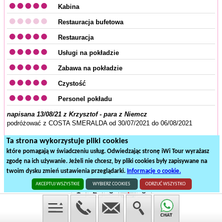
Kabina
Restauracja bufetowa
Restauracja
Usługi na pokładzie
Zabawa na pokładzie
Czystość
Personel pokładu
napisana 13/08/21 z Krzysztof - para z Niemcz
podróżować z COSTA SMERALDA od 30/07/2021 do 06/08/2021
Statek jest nieprawdopodobnie wyposażony i zaaranżowany. Nie
Ta strona wykorzystuje pliki cookies
sądziłem, że będę tak zadowolony z rejsu!
które pomagają w świadczeniu usług. Odwiedzając stronę iWi Tour wyrażasz
zgodę na ich używanie. Jeżeli nie chcesz, by pliki cookies były zapisywane na
twoim dysku zmień ustawienia przeglądarki.
Informacje o cookie.
143
recenzje na
5
stronach
AKCEPTUJ WSZYSTKIE
WYBIERZ COOKIES
ODRZUĆ WSZYSTKO
1
2
3
4
5