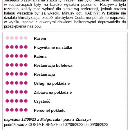
Jakiegoś przywitania na statku tym razem nie było. Jedzenie i obsługa
w restauracjach były na bardzo wysokim poziomie. Rozrywka była
rozmaitą, każdy moc wybrać dla siebie wg preferencji, jednak poziom
hałasu wszędzie był za wysoki. Minusy dot. KABINY: W kabinie nie
działała klimatyzacja, zespół elektryków Costa nie potrafił to naprawić.
w wyniku spanie z otwartymi drzwiami balkonowymi doprowadziło do
przeziębienia nas obu.
Razem
Przywitanie na statku
Kabina
Restauracja bufetowa
Restauracja
Usługi na pokładzie
Zabawa na pokładzie
Czystość
Personel pokładu
napisana 13/06/23 z Malgorzata - para z Zbaszyn
podróżować z COSTA FIRENZE od 02/06/2023 do 09/06/2023