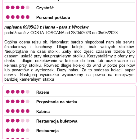
Czystość
Personel pokładu
napisana 09/05/23 z Hanna - para z Wroclaw
podróżować z COSTA TOSCANA od 28/04/2023 do 05/05/2023
Ogólna ocena rejsu ok. Natomiast bardzo niepodobał nam się serwis
śniadaniowy i lunchowy. Długie kolejki, brak wolnych stolików.
Nieuprzątane na czas stoliki. Żeby móc zjeść czasami trzeba było
czasami usiąść przy nieuprzątnietym stoliku. Korzystaliśmy z oferty my
drinks - długie oczekiwanie w kolejce do baru lub oczekiwanie na
kelnera przy stoliku. Również długie kolejki do wind w porze posiłków
lub powrotów z wycieczek. Duży hałas. Za to podczas kolacji super
serwis. Następną wycieczkę wybierzemy na pewno na mniejszym
bardziej kameralnym statku
Razem
Przywitanie na statku
Kabina
Restauracja bufetowa
Restauracja