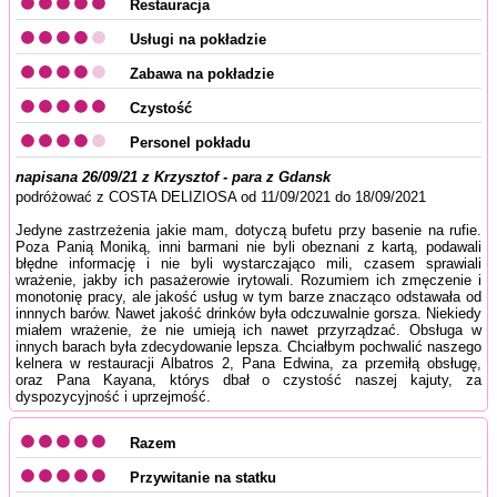
Restauracja
Usługi na pokładzie
Zabawa na pokładzie
Czystość
Personel pokładu
napisana 26/09/21 z Krzysztof - para z Gdansk
podróżować z COSTA DELIZIOSA od 11/09/2021 do 18/09/2021
Jedyne zastrzeżenia jakie mam, dotyczą bufetu przy basenie na rufie.
Poza Panią Moniką, inni barmani nie byli obeznani z kartą, podawali
błędne informację i nie byli wystarczająco mili, czasem sprawiali
wrażenie, jakby ich pasażerowie irytowali. Rozumiem ich zmęczenie i
monotonię pracy, ale jakość usług w tym barze znacząco odstawała od
innnych barów. Nawet jakość drinków była odczuwalnie gorsza. Niekiedy
miałem wrażenie, że nie umieją ich nawet przyrządzać. Obsługa w
innych barach była zdecydowanie lepsza. Chciałbym pochwalić naszego
kelnera w restauracji Albatros 2, Pana Edwina, za przemiłą obsługę,
oraz Pana Kayana, którys dbał o czystość naszej kajuty, za
dyspozycyjność i uprzejmość.
Razem
Przywitanie na statku