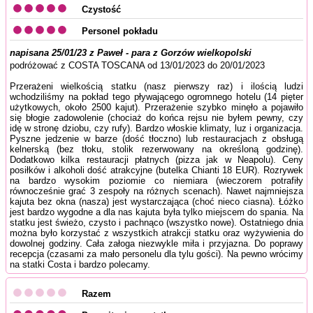
Czystość
Personel pokładu
napisana 25/01/23 z Paweł - para z Gorzów wielkopolski
podróżować z COSTA TOSCANA od 13/01/2023 do 20/01/2023
Przerażeni wielkością statku (nasz pierwszy raz) i ilością ludzi
wchodziliśmy na pokład tego pływającego ogromnego hotelu (14 pięter
użytkowych, około 2500 kajut). Przerażenie szybko minęło a pojawiło
się błogie zadowolenie (chociaż do końca rejsu nie byłem pewny, czy
idę w stronę dziobu, czy rufy). Bardzo włoskie klimaty, luz i organizacja.
Pyszne jedzenie w barze (dość tłoczno) lub restauracjach z obsługą
kelnerską (bez tłoku, stolik rezerwowany na określoną godzinę).
Dodatkowo kilka restauracji płatnych (pizza jak w Neapolu). Ceny
posiłków i alkoholi dość atrakcyjne (butelka Chianti 18 EUR). Rozrywek
na bardzo wysokim poziomie co niemiara (wieczorem potrafiły
równocześnie grać 3 zespoły na różnych scenach). Nawet najmniejsza
kajuta bez okna (nasza) jest wystarczająca (choć nieco ciasna). Łóżko
jest bardzo wygodne a dla nas kajuta była tylko miejscem do spania. Na
statku jest świeżo, czysto i pachnąco (wszystko nowe). Ostatniego dnia
można było korzystać z wszystkich atrakcji statku oraz wyżywienia do
dowolnej godziny. Cała załoga niezwykle miła i przyjazna. Do poprawy
recepcja (czasami za mało personelu dla tylu gości). Na pewno wrócimy
na statki Costa i bardzo polecamy.
Razem