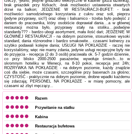
rzeczy; -jedno, jedyne gniazdko elektryczne w kabinie (poza łazienką),
brak gniazdek przy łóżkach; -brak możliwości ustawienia otwartych
drzwi na balkon; JEDZENIE W RESTAURACJI-BUFET: - brak
możliwości samodzielnego korzystania z cukru oraz soli, pieprzu
(jedyne przyprawy, sic!!) oraz oliwy i balsamico - trzeba było podejść z
daniem do pracownika, który osobiście doprawiał dania....a w głównej
restauracji można było, przyprawy stały na stoliku....podwójne
standardy??? - bardzo ubogi asortyment, mała ilość dań; JEDZENIE W
GŁÓWNEJ RESTAURACJI - na dobrym poziomie, stosunkowo wysoki
standard, dania różnorodne i bardzo smakowite... czasami kelnerzy za
szybko podawali kolejne dania; USŁUGI NA POKŁADZIE - raczej nie
korzystaliśmy, więc nie mamy zdania, jedynie usługi recepcyjne były nie
do przyjęcia - recepcja (2 do 3 osób) pracowała ok. 5-7 godzin dziennie,
co przy blisko 2000-2500 pasażerów, wywołuje śmiech....to w
skromnym hoteliku w Wenecji, na 8-10 pokoi, recepcja jest 24h;
ROZRYWKA NA POKŁADZIE - na dobrym poziomie, każdy znajdzie
coś dla siebie, może czasami, szczególnie przy basenach za głośno;
CZYSTOŚĆ - praktycznie na dobrym poziomie, drobne wpadki każdemu
się zdarzają; PERSONEL NA POKŁADZE - w miarę pomocny, ale
czasami aż zbyt męczący...
Razem
Przywitanie na statku
Kabina
Restauracja bufetowa