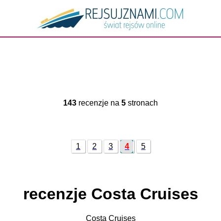
143
recenzje na
5
stronach
1
2
3
4
5
recenzje Costa Cruises
Costa Cruises