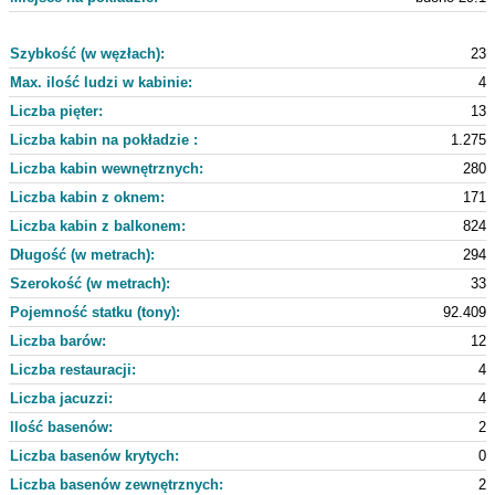
Szybkość (w węzłach):
23
Max. ilość ludzi w kabinie:
4
Liczba pięter:
13
Liczba kabin na pokładzie :
1.275
Liczba kabin wewnętrznych:
280
Liczba kabin z oknem:
171
Liczba kabin z balkonem:
824
Długość (w metrach):
294
Szerokość (w metrach):
33
Pojemność statku (tony):
92.409
Liczba barów:
12
Liczba restauracji:
4
Liczba jacuzzi:
4
Ilość basenów:
2
Liczba basenów krytych:
0
Liczba basenów zewnętrznych:
2