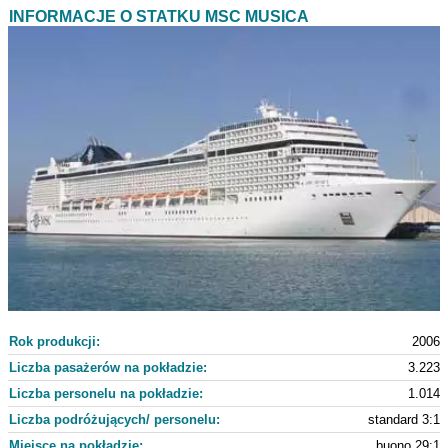
INFORMACJE O STATKU MSC MUSICA
Rok produkcji:
2006
Liczba pasażerów na pokładzie:
3.223
Liczba personelu na pokładzie:
1.014
Liczba podróżujących/ personelu:
standard 3:1
Miejsce na pokładzie:
buono 29:1