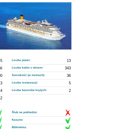
5
Liczba pięter:
13
86
Liczba kabin z oknem:
343
90
Szerokość (w metrach):
36
13
Liczba restauracji:
5
4
Liczba basenów krytych:
2
12
Ślub na pokładzie:
Kasyno:
Biblioteka: