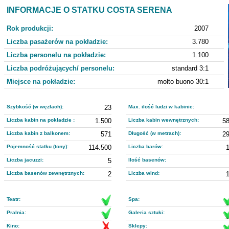
INFORMACJE O STATKU COSTA SERENA
Rok produkcji:
2007
Liczba pasażerów na pokładzie:
3.780
Liczba personelu na pokładzie:
1.100
Liczba podróżujących/ personelu:
standard 3:1
Miejsce na pokładzie:
molto buono 30:1
Szybkość (w węzłach):
23
Max. ilość ludzi w kabinie:
Liczba kabin na pokładzie :
1.500
Liczba kabin wewnętrznych:
5
Liczba kabin z balkonem:
571
Długość (w metrach):
2
Pojemność statku (tony):
114.500
Liczba barów:
Liczba jacuzzi:
5
Ilość basenów:
Liczba basenów zewnętrznych:
2
Liczba wind:
Teatr:
Spa:
Pralnia:
Galeria sztuki:
Kino:
Sklepy: