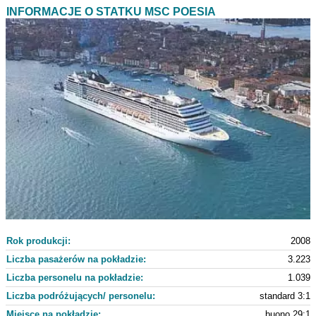
INFORMACJE O STATKU MSC POESIA
Rok produkcji:
2008
Liczba pasażerów na pokładzie:
3.223
Liczba personelu na pokładzie:
1.039
Liczba podróżujących/ personelu:
standard 3:1
Miejsce na pokładzie:
buono 29:1