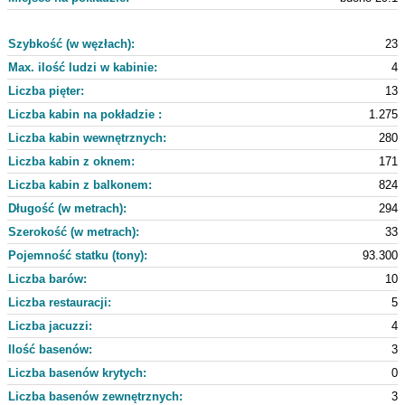
Szybkość (w węzłach):
23
Max. ilość ludzi w kabinie:
4
Liczba pięter:
13
Liczba kabin na pokładzie :
1.275
Liczba kabin wewnętrznych:
280
Liczba kabin z oknem:
171
Liczba kabin z balkonem:
824
Długość (w metrach):
294
Szerokość (w metrach):
33
Pojemność statku (tony):
93.300
Liczba barów:
10
Liczba restauracji:
5
Liczba jacuzzi:
4
Ilość basenów:
3
Liczba basenów krytych:
0
Liczba basenów zewnętrznych:
3