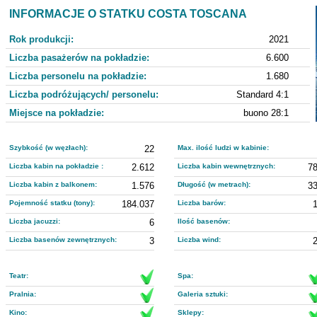
INFORMACJE O STATKU COSTA TOSCANA
Rok produkcji:
2021
Liczba pasażerów na pokładzie:
6.600
Liczba personelu na pokładzie:
1.680
Liczba podróżujących/ personelu:
Standard 4:1
Miejsce na pokładzie:
buono 28:1
Szybkość (w węzłach):
22
Max. ilość ludzi w kabinie:
Liczba kabin na pokładzie :
2.612
Liczba kabin wewnętrznych:
7
Liczba kabin z balkonem:
1.576
Długość (w metrach):
3
Pojemność statku (tony):
184.037
Liczba barów:
Liczba jacuzzi:
6
Ilość basenów:
Liczba basenów zewnętrznych:
3
Liczba wind:
Teatr:
Spa:
Pralnia:
Galeria sztuki:
Kino:
Sklepy: