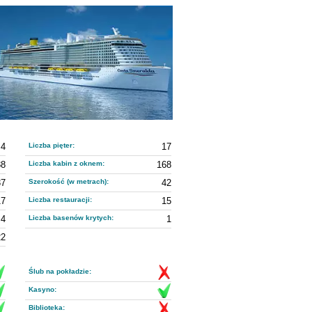
4
Liczba pięter:
17
88
Liczba kabin z oknem:
168
37
Szerokość (w metrach):
42
17
Liczba restauracji:
15
4
Liczba basenów krytych:
1
22
Ślub na pokładzie:
Kasyno:
Biblioteka: