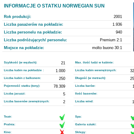
INFORMACJE O STATKU NORWEGIAN SUN
Rok produkcji:
2001
Liczba pasażerów na pokładzie:
1.936
Liczba personelu na pokładzie:
940
Liczba podróżujących/ personelu:
Premium 2:1
Miejsce na pokładzie:
molto buono 30:1
Szybkość (w węzłach):
21
Max. ilość ludzi w kabinie:
Liczba kabin na pokładzie :
1.000
Liczba kabin wewnętrznych:
3
Liczba kabin z balkonem:
250
Długość (w metrach):
2
Pojemność statku (tony):
78.309
Liczba barów:
Liczba jacuzzi:
5
Ilość basenów:
Liczba basenów zewnętrznych:
2
Liczba wind:
Teatr:
Spa:
Pralnia:
Galeria sztuki:
Kino:
Sklepy: