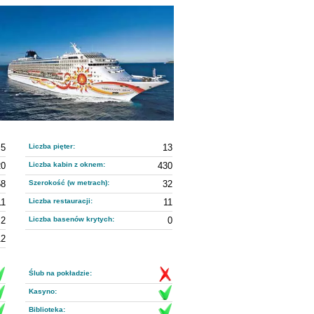
5
Liczba pięter:
13
20
Liczba kabin z oknem:
430
58
Szerokość (w metrach):
32
11
Liczba restauracji:
11
2
Liczba basenów krytych:
0
12
Ślub na pokładzie:
Kasyno:
Biblioteka: