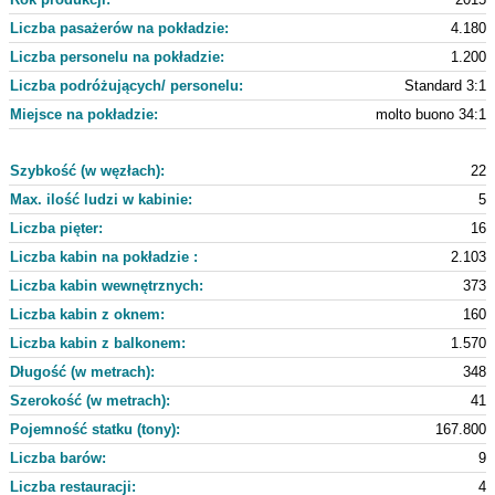
Liczba pasażerów na pokładzie:
4.180
Liczba personelu na pokładzie:
1.200
Liczba podróżujących/ personelu:
Standard 3:1
Miejsce na pokładzie:
molto buono 34:1
Szybkość (w węzłach):
22
Max. ilość ludzi w kabinie:
5
Liczba pięter:
16
Liczba kabin na pokładzie :
2.103
Liczba kabin wewnętrznych:
373
Liczba kabin z oknem:
160
Liczba kabin z balkonem:
1.570
Długość (w metrach):
348
Szerokość (w metrach):
41
Pojemność statku (tony):
167.800
Liczba barów:
9
Liczba restauracji:
4