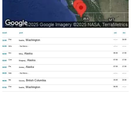
dzień
port
od:
do:
Pon
, Washington
---:---
16:00
31/08
Seattle
01/09
Wto
- Na Morzu -
---:---
---:---
Sro
, Alaska
09:30
17:00
02/09
Sitka
Czw
, Alaska
07:00
17:00
03/09
Skagway
Pia
, Alaska
07:00
17:00
04/09
Juneau
05/09
Sob
- Na Morzu -
---:---
---:---
Nie
, British Columbia
15:00
22:00
06/09
Victoria
Pon
, Washington
06:00
---:---
07/09
Seattle