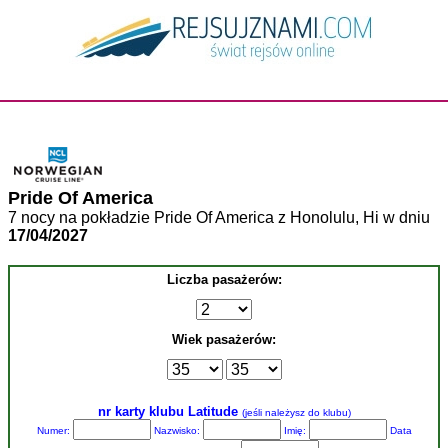
Pride Of America
7 nocy na pokładzie Pride Of America z Honolulu, Hi w dniu
17/04/2027
Liczba pasażerów:
Wiek pasażerów:
nr karty klubu Latitude
(jeśli należysz do klubu)
Numer:
Nazwisko:
Imię:
Data