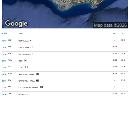
dzień
port
od:
do:
Sob
, HI
---:---
19:00
17/04
HONOLULU
Nie
, HI
08:00
---:---
18/04
KAHULUI MAUI
Pon
, HI
---:---
18:00
19/04
KAHULUI MAUI
Wto
, HI
08:00
18:00
20/04
HILO
Sro
, HI
07:00
17:00
21/04
KONA
Czw
, HI
08:00
---:---
22/04
NAWILIWILI KAUAI
Pia
, HI
---:---
14:00
23/04
NAWILIWILI KAUAI
Pia
, HI
---:---
---:---
23/04
CRUISE NAPALI COAST
Sob
, HI
07:00
---:---
24/04
HONOLULU