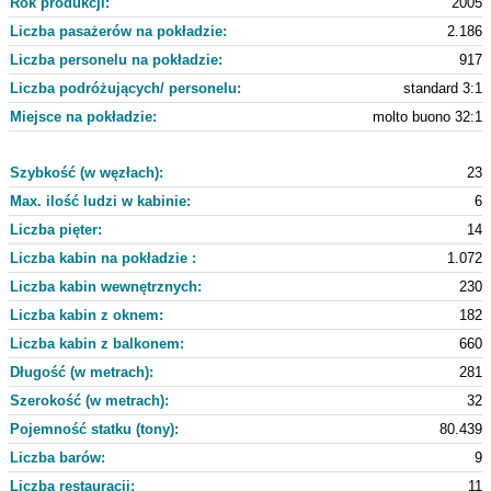
Rok produkcji:
2005
Liczba pasażerów na pokładzie:
2.186
Liczba personelu na pokładzie:
917
Liczba podróżujących/ personelu:
standard 3:1
Miejsce na pokładzie:
molto buono 32:1
Szybkość (w węzłach):
23
Max. ilość ludzi w kabinie:
6
Liczba pięter:
14
Liczba kabin na pokładzie :
1.072
Liczba kabin wewnętrznych:
230
Liczba kabin z oknem:
182
Liczba kabin z balkonem:
660
Długość (w metrach):
281
Szerokość (w metrach):
32
Pojemność statku (tony):
80.439
Liczba barów:
9
Liczba restauracji:
11