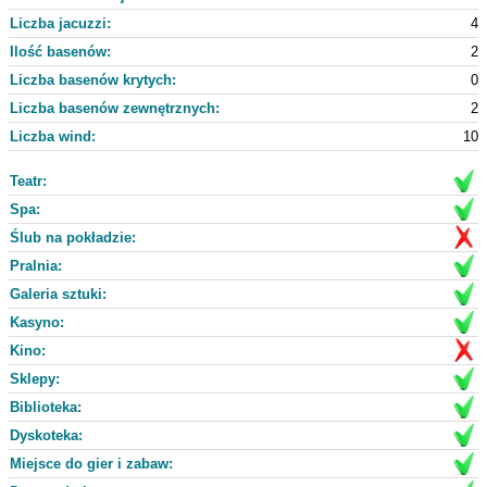
Liczba jacuzzi:
4
Ilość basenów:
2
Liczba basenów krytych:
0
Liczba basenów zewnętrznych:
2
Liczba wind:
10
Teatr:
Spa:
Ślub na pokładzie:
Pralnia:
Galeria sztuki:
Kasyno:
Kino:
Sklepy:
Biblioteka:
Dyskoteka:
Miejsce do gier i zabaw: