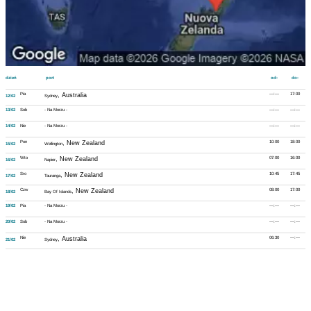
dzień
port
od:
do:
Pia
, Australia
---:---
17:00
12/02
Sydney
13/02
Sob
- Na Morzu -
---:---
---:---
14/02
Nie
- Na Morzu -
---:---
---:---
Pon
, New Zealand
10:00
18:00
15/02
Wellington
Wto
, New Zealand
07:00
16:00
16/02
Napier
Sro
, New Zealand
10:45
17:45
17/02
Tauranga
Czw
, New Zealand
08:00
17:00
18/02
Bay Of Islands
19/02
Pia
- Na Morzu -
---:---
---:---
20/02
Sob
- Na Morzu -
---:---
---:---
Nie
, Australia
06:30
---:---
21/02
Sydney