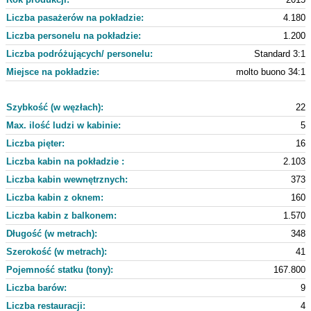
Liczba pasażerów na pokładzie:
4.180
Liczba personelu na pokładzie:
1.200
Liczba podróżujących/ personelu:
Standard 3:1
Miejsce na pokładzie:
molto buono 34:1
Szybkość (w węzłach):
22
Max. ilość ludzi w kabinie:
5
Liczba pięter:
16
Liczba kabin na pokładzie :
2.103
Liczba kabin wewnętrznych:
373
Liczba kabin z oknem:
160
Liczba kabin z balkonem:
1.570
Długość (w metrach):
348
Szerokość (w metrach):
41
Pojemność statku (tony):
167.800
Liczba barów:
9
Liczba restauracji:
4