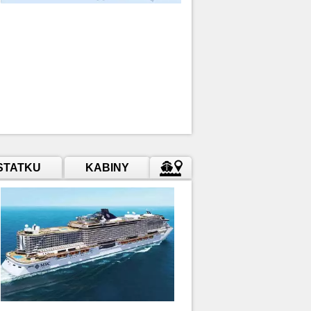
STATKU
KABINY