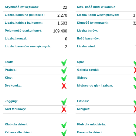
Szybkość (w węzłach):
22
Max. ilość ludzi w kabinie:
Liczba kabin na pokładzie :
2.270
Liczba kabin wewnętrznych:
3
Liczba kabin z balkonem:
1.603
Długość (w metrach):
3
Pojemność statku (tony):
169.400
Liczba barów:
Liczba jacuzzi:
6
Ilość basenów:
Liczba basenów zewnętrznych:
2
Liczba wind:
Teatr:
Spa:
Pralnia:
Galeria sztuki:
Kino:
Sklepy:
Dyskoteka:
Miejsce do gier i zabaw:
Jogging:
Fitness:
Kort tenisowy:
Minigolf:
Klub dla dzieci:
Klub dla młodzieży:
Zabawa dla dzieci:
Basen dla dzieci: