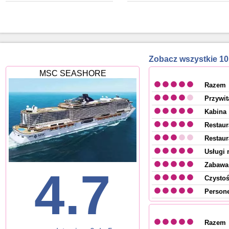
Zobacz wszystkie 
MSC SEASHORE
Razem
Przywit
Kabina
Restaur
Restaur
Usługi 
Zabawa 
4.7
Czysto
Persone
Razem