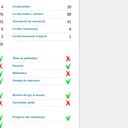
4
Liczba pięter:
18
76
Liczba kabin z oknem:
88
23
Szerokość (w metrach):
41
8
Liczba restauracji:
8
3
Liczba basenów krytych:
1
16
Ślub na pokładzie:
Kasyno:
Biblioteka:
Dostęp do Internetu:
Boisko do gry w kosza:
Symulator golfa:
Program dla młodzieży: