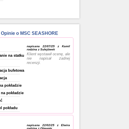
10 Opinie o MSC SEASHORE
napisana 22/07/25 z Kamil
rodzina z Sulejówek
Klient wystawił ocenę, ale
anie na statku
nie napisał żadnej
recenzji.
acja bufetowa
acja
na pokładzie
na pokładzie
ść
l pokładu
napisana 22/02/25 z Elwira
rodzina z Olmonty