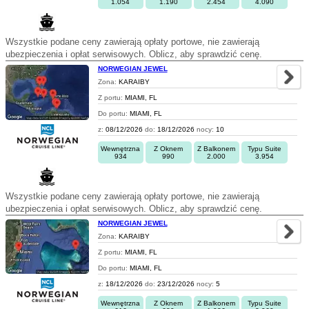
1.054
1.190
2.454
4.090
Wszystkie podane ceny zawierają opłaty portowe, nie zawierają
ubezpieczenia i opłat serwisowych. Oblicz, aby sprawdzić cenę.
NORWEGIAN JEWEL
Zona:
KARAIBY
Z portu:
MIAMI, FL
Do portu:
MIAMI, FL
z:
08/12/2026
do:
18/12/2026
nocy:
10
Wewnętrzna
Z Oknem
Z Balkonem
Typu Suite
934
990
2.000
3.954
Wszystkie podane ceny zawierają opłaty portowe, nie zawierają
ubezpieczenia i opłat serwisowych. Oblicz, aby sprawdzić cenę.
NORWEGIAN JEWEL
Zona:
KARAIBY
Z portu:
MIAMI, FL
Do portu:
MIAMI, FL
z:
18/12/2026
do:
23/12/2026
nocy:
5
Wewnętrzna
Z Oknem
Z Balkonem
Typu Suite