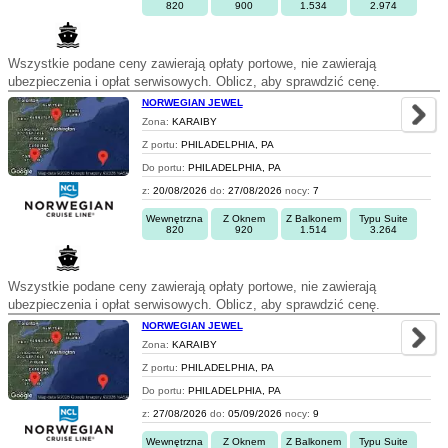
820
900
1.534
2.974
Wszystkie podane ceny zawierają opłaty portowe, nie zawierają
ubezpieczenia i opłat serwisowych. Oblicz, aby sprawdzić cenę.
NORWEGIAN JEWEL
Zona:
KARAIBY
Z portu:
PHILADELPHIA, PA
Do portu:
PHILADELPHIA, PA
z:
20/08/2026
do:
27/08/2026
nocy:
7
Wewnętrzna
Z Oknem
Z Balkonem
Typu Suite
820
920
1.514
3.264
Wszystkie podane ceny zawierają opłaty portowe, nie zawierają
ubezpieczenia i opłat serwisowych. Oblicz, aby sprawdzić cenę.
NORWEGIAN JEWEL
Zona:
KARAIBY
Z portu:
PHILADELPHIA, PA
Do portu:
PHILADELPHIA, PA
z:
27/08/2026
do:
05/09/2026
nocy:
9
Wewnętrzna
Z Oknem
Z Balkonem
Typu Suite