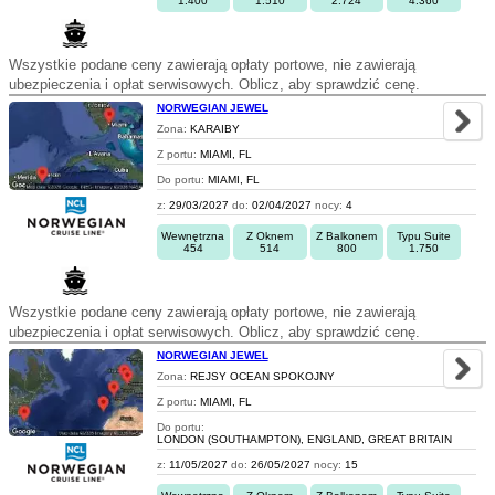
1.400
1.510
2.724
4.360
Wszystkie podane ceny zawierają opłaty portowe, nie zawierają
ubezpieczenia i opłat serwisowych. Oblicz, aby sprawdzić cenę.
NORWEGIAN JEWEL
Zona:
KARAIBY
Z portu:
MIAMI, FL
Do portu:
MIAMI, FL
z:
29/03/2027
do:
02/04/2027
nocy:
4
Wewnętrzna
Z Oknem
Z Balkonem
Typu Suite
454
514
800
1.750
Wszystkie podane ceny zawierają opłaty portowe, nie zawierają
ubezpieczenia i opłat serwisowych. Oblicz, aby sprawdzić cenę.
NORWEGIAN JEWEL
Zona:
REJSY OCEAN SPOKOJNY
Z portu:
MIAMI, FL
Do portu:
LONDON (SOUTHAMPTON), ENGLAND, GREAT BRITAIN
z:
11/05/2027
do:
26/05/2027
nocy:
15