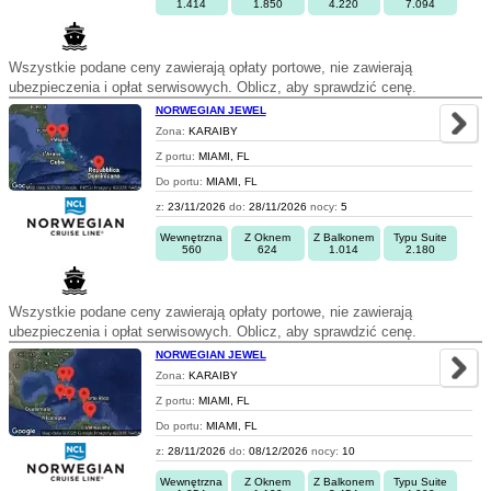
1.414
1.850
4.220
7.094
Wszystkie podane ceny zawierają opłaty portowe, nie zawierają
ubezpieczenia i opłat serwisowych. Oblicz, aby sprawdzić cenę.
NORWEGIAN JEWEL
Zona:
KARAIBY
Z portu:
MIAMI, FL
Do portu:
MIAMI, FL
z:
23/11/2026
do:
28/11/2026
nocy:
5
Wewnętrzna
Z Oknem
Z Balkonem
Typu Suite
560
624
1.014
2.180
Wszystkie podane ceny zawierają opłaty portowe, nie zawierają
ubezpieczenia i opłat serwisowych. Oblicz, aby sprawdzić cenę.
NORWEGIAN JEWEL
Zona:
KARAIBY
Z portu:
MIAMI, FL
Do portu:
MIAMI, FL
z:
28/11/2026
do:
08/12/2026
nocy:
10
Wewnętrzna
Z Oknem
Z Balkonem
Typu Suite