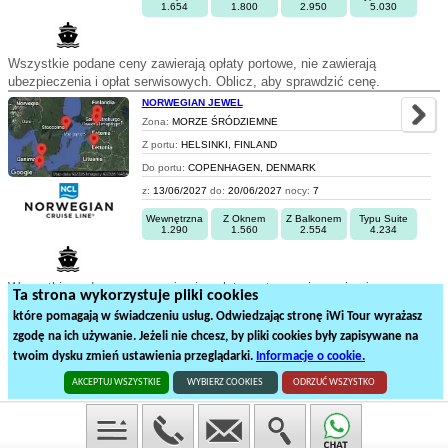
1.654
1.800
2.950
5.030
Wszystkie podane ceny zawierają opłaty portowe, nie zawierają
ubezpieczenia i opłat serwisowych. Oblicz, aby sprawdzić cenę.
NORWEGIAN JEWEL
Zona:
MORZE ŚRÓDZIEMNE
Z portu:
HELSINKI, FINLAND
Do portu:
COPENHAGEN, DENMARK
z:
13/06/2027
do:
20/06/2027
nocy:
7
Wewnętrzna
Z Oknem
Z Balkonem
Typu Suite
1.290
1.560
2.554
4.234
Wszystkie podane ceny zawierają opłaty portowe, nie zawierają
Ta strona wykorzystuje pliki cookies
ubezpieczenia i opłat serwisowych. Oblicz, aby sprawdzić cenę.
które pomagają w świadczeniu usług. Odwiedzając stronę iWi Tour wyrażasz
zgodę na ich używanie. Jeżeli nie chcesz, by pliki cookies były zapisywane na
1
2
twoim dysku zmień ustawienia przeglądarki.
Informacje o cookie.
39
rejsów statkiem na
2
stronach
AKCEPTUJ WSZYSTKIE
WYBIERZ COOKIES
ODRZUĆ WSZYSTKO