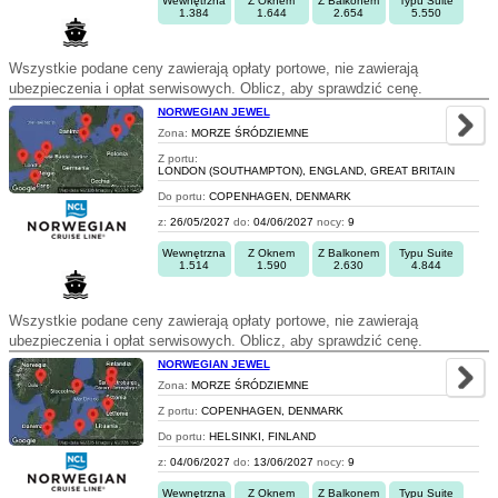
Wewnętrzna
Z Oknem
Z Balkonem
Typu Suite
1.384
1.644
2.654
5.550
Wszystkie podane ceny zawierają opłaty portowe, nie zawierają
ubezpieczenia i opłat serwisowych. Oblicz, aby sprawdzić cenę.
NORWEGIAN JEWEL
Zona:
MORZE ŚRÓDZIEMNE
Z portu:
LONDON (SOUTHAMPTON), ENGLAND, GREAT BRITAIN
Do portu:
COPENHAGEN, DENMARK
z:
26/05/2027
do:
04/06/2027
nocy:
9
Wewnętrzna
Z Oknem
Z Balkonem
Typu Suite
1.514
1.590
2.630
4.844
Wszystkie podane ceny zawierają opłaty portowe, nie zawierają
ubezpieczenia i opłat serwisowych. Oblicz, aby sprawdzić cenę.
NORWEGIAN JEWEL
Zona:
MORZE ŚRÓDZIEMNE
Z portu:
COPENHAGEN, DENMARK
Do portu:
HELSINKI, FINLAND
z:
04/06/2027
do:
13/06/2027
nocy:
9
Wewnętrzna
Z Oknem
Z Balkonem
Typu Suite