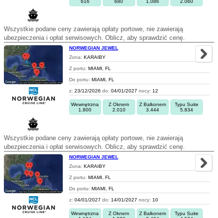
616
680
1.086
2.060
Wszystkie podane ceny zawierają opłaty portowe, nie zawierają
ubezpieczenia i opłat serwisowych. Oblicz, aby sprawdzić cenę.
NORWEGIAN JEWEL
Zona:
KARAIBY
Z portu:
MIAMI, FL
Do portu:
MIAMI, FL
z:
23/12/2026
do:
04/01/2027
nocy:
12
Wewnętrzna
Z Oknem
Z Balkonem
Typu Suite
1.800
2.010
3.444
5.834
Wszystkie podane ceny zawierają opłaty portowe, nie zawierają
ubezpieczenia i opłat serwisowych. Oblicz, aby sprawdzić cenę.
NORWEGIAN JEWEL
Zona:
KARAIBY
Z portu:
MIAMI, FL
Do portu:
MIAMI, FL
z:
04/01/2027
do:
14/01/2027
nocy:
10
Wewnętrzna
Z Oknem
Z Balkonem
Typu Suite