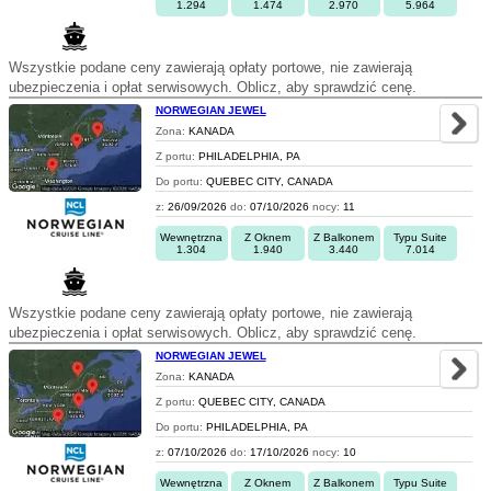
1.294
1.474
2.970
5.964
Wszystkie podane ceny zawierają opłaty portowe, nie zawierają
ubezpieczenia i opłat serwisowych. Oblicz, aby sprawdzić cenę.
NORWEGIAN JEWEL
Zona:
KANADA
Z portu:
PHILADELPHIA, PA
Do portu:
QUEBEC CITY, CANADA
z:
26/09/2026
do:
07/10/2026
nocy:
11
Wewnętrzna
Z Oknem
Z Balkonem
Typu Suite
1.304
1.940
3.440
7.014
Wszystkie podane ceny zawierają opłaty portowe, nie zawierają
ubezpieczenia i opłat serwisowych. Oblicz, aby sprawdzić cenę.
NORWEGIAN JEWEL
Zona:
KANADA
Z portu:
QUEBEC CITY, CANADA
Do portu:
PHILADELPHIA, PA
z:
07/10/2026
do:
17/10/2026
nocy:
10
Wewnętrzna
Z Oknem
Z Balkonem
Typu Suite