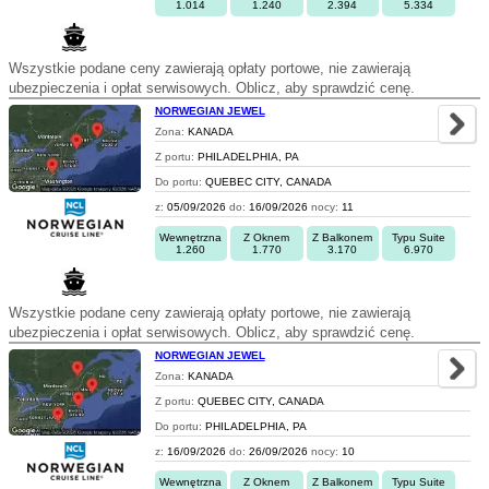
1.014
1.240
2.394
5.334
Wszystkie podane ceny zawierają opłaty portowe, nie zawierają
ubezpieczenia i opłat serwisowych. Oblicz, aby sprawdzić cenę.
NORWEGIAN JEWEL
Zona:
KANADA
Z portu:
PHILADELPHIA, PA
Do portu:
QUEBEC CITY, CANADA
z:
05/09/2026
do:
16/09/2026
nocy:
11
Wewnętrzna
Z Oknem
Z Balkonem
Typu Suite
1.260
1.770
3.170
6.970
Wszystkie podane ceny zawierają opłaty portowe, nie zawierają
ubezpieczenia i opłat serwisowych. Oblicz, aby sprawdzić cenę.
NORWEGIAN JEWEL
Zona:
KANADA
Z portu:
QUEBEC CITY, CANADA
Do portu:
PHILADELPHIA, PA
z:
16/09/2026
do:
26/09/2026
nocy:
10
Wewnętrzna
Z Oknem
Z Balkonem
Typu Suite