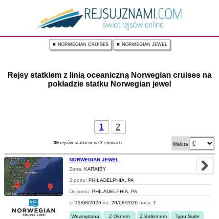
✖ NORWEGIAN CRUISES
✖ NORWEGIAN JEWEL
Rejsy statkiem z linią oceaniczną Norwegian cruises na
pokładzie statku Norwegian jewel
1
2
39
rejsów statkiem na
2
stronach
Waluta
NORWEGIAN JEWEL
Zona:
KARAIBY
Z portu:
PHILADELPHIA, PA
Do portu:
PHILADELPHIA, PA
z:
13/08/2026
do:
20/08/2026
nocy:
7
Wewnętrzna
Z Oknem
Z Balkonem
Typu Suite