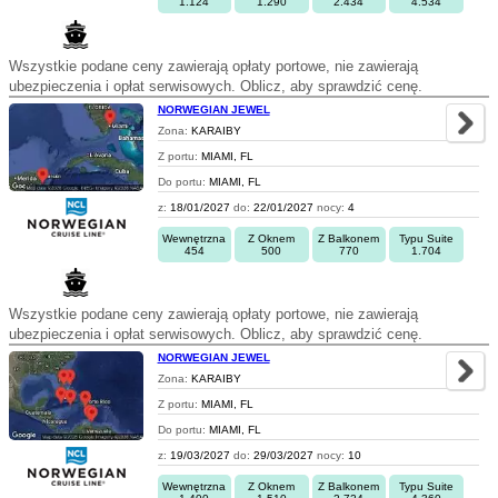
1.124
1.290
2.434
4.534
Wszystkie podane ceny zawierają opłaty portowe, nie zawierają
ubezpieczenia i opłat serwisowych. Oblicz, aby sprawdzić cenę.
NORWEGIAN JEWEL
Zona:
KARAIBY
Z portu:
MIAMI, FL
Do portu:
MIAMI, FL
z:
18/01/2027
do:
22/01/2027
nocy:
4
Wewnętrzna
Z Oknem
Z Balkonem
Typu Suite
454
500
770
1.704
Wszystkie podane ceny zawierają opłaty portowe, nie zawierają
ubezpieczenia i opłat serwisowych. Oblicz, aby sprawdzić cenę.
NORWEGIAN JEWEL
Zona:
KARAIBY
Z portu:
MIAMI, FL
Do portu:
MIAMI, FL
z:
19/03/2027
do:
29/03/2027
nocy:
10
Wewnętrzna
Z Oknem
Z Balkonem
Typu Suite