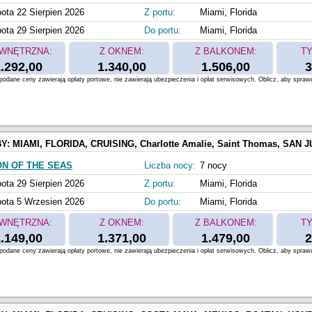
ota 22 Sierpien 2026
Z portu:
Miami, Florida
ota 29 Sierpien 2026
Do portu:
Miami, Florida
WNĘTRZNA:
Z OKNEM:
Z BALKONEM:
TY
.292,00
1.340,00
1.506,00
3
odane ceny zawierają opłaty portowe, nie zawierają ubezpieczenia i opłat serwisowych. Oblicz, aby spraw
BY:
MIAMI, FLORIDA, CRUISING, Charlotte Amalie, Saint Thomas, SAN JUAN, PUERTO RICO, Perfect Day at 
ON OF THE SEAS
Liczba nocy:
7 nocy
ota 29 Sierpien 2026
Z portu:
Miami, Florida
ota 5 Wrzesien 2026
Do portu:
Miami, Florida
WNĘTRZNA:
Z OKNEM:
Z BALKONEM:
TY
.149,00
1.371,00
1.479,00
2
odane ceny zawierają opłaty portowe, nie zawierają ubezpieczenia i opłat serwisowych. Oblicz, aby spraw