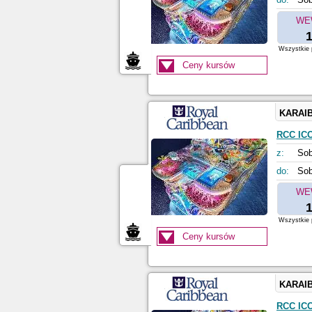
WE
1
Wszystkie p
Ceny kursów
KARAI
RCC IC
z:
Sob
do:
Sob
WE
1
Wszystkie p
Ceny kursów
KARAI
RCC IC