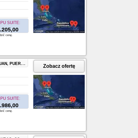
PU SUITE:
.205,00
dzić cenę.
CocoCay, Bahamas
Zobacz ofertę
PU SUITE:
.986,00
dzić cenę.