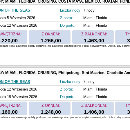
BY:
MIAMI, FLORIDA, CRUISING, COSTA MAYA, MEXICO, ROATAN, HONDURAS, COZUMEL, MEXICO, Perfect Day at C
ON OF THE SEAS
Liczba nocy:
7 nocy
ota 5 Wrzesien 2026
Z portu:
Miami, Florida
ota 12 Wrzesien 2026
Do portu:
Miami, Florida
WNĘTRZNA:
Z OKNEM:
Z BALKONEM:
TY
.220,00
1.266,00
1.463,00
3
odane ceny zawierają opłaty portowe, nie zawierają ubezpieczenia i opłat serwisowych. Oblicz, aby spraw
BY:
MIAMI, FLORIDA, CRUISING, Philipsburg, Sint Maarten, Charlotte Amalie, Saint Thomas, Perfect Day at 
ON OF THE SEAS
Liczba nocy:
7 nocy
ota 12 Wrzesien 2026
Z portu:
Miami, Florida
ota 19 Wrzesien 2026
Do portu:
Miami, Florida
WNĘTRZNA:
Z OKNEM:
Z BALKONEM:
TY
.160,00
1.248,00
1.406,00
3
odane ceny zawierają opłaty portowe, nie zawierają ubezpieczenia i opłat serwisowych. Oblicz, aby spraw