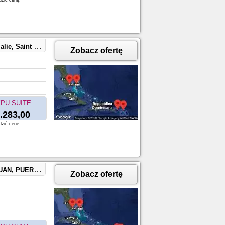
dzić cenę.
CocoCay, Bahamas
Zobacz ofertę
PU SUITE:
.283,00
dzić cenę.
CocoCay, Bahamas
Zobacz ofertę