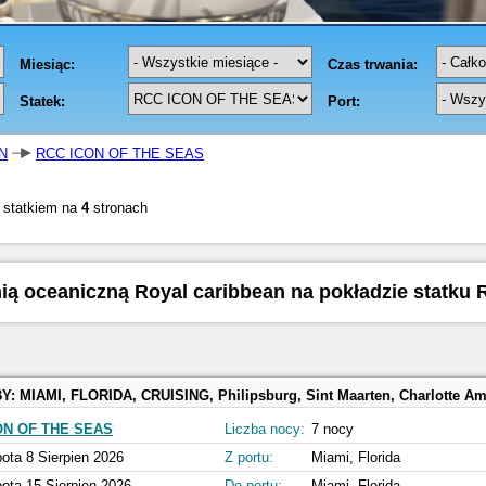
N
RCC ICON OF THE SEAS
 statkiem na
4
stronach
nią oceaniczną Royal caribbean na pokładzie statku 
BY:
MIAMI, FLORIDA, CRUISING, Philipsburg, Sint Maarten, Charlotte Amalie, Saint Thomas, Perfect Day at 
ON OF THE SEAS
Liczba nocy:
7 nocy
ota 8 Sierpien 2026
Z portu:
Miami, Florida
ota 15 Sierpien 2026
Do portu:
Miami, Florida