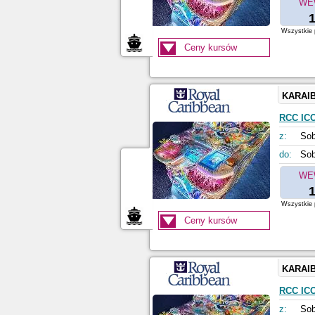
WE
1
Wszystkie p
Ceny kursów
KARAI
RCC IC
z:
Sob
do:
Sob
WE
1
Wszystkie p
Ceny kursów
KARAI
RCC IC
z:
Sob