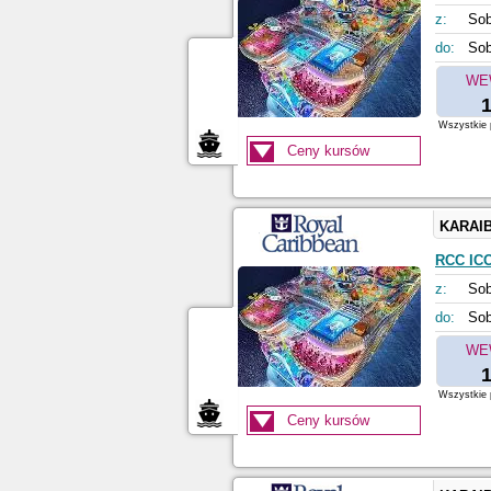
z:
Sob
do:
Sob
WE
1
Wszystkie p
Ceny kursów
KARAI
RCC IC
z:
Sob
do:
Sob
WE
1
Wszystkie p
Ceny kursów