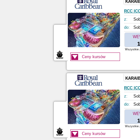
KARAI
RCC IC
z:
Sob
do:
Sob
WE
1
Wszystkie p
Ceny kursów
KARAI
RCC IC
z:
Sob
do:
Sob
WE
1
Wszystkie p
Ceny kursów