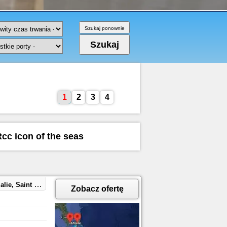
1
2
3
4
Rcc icon of the seas
CocoCay, Bahamas
Zobacz ofertę