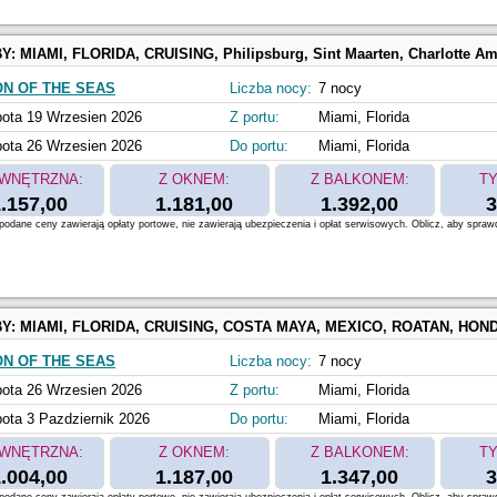
BY:
MIAMI, FLORIDA, CRUISING, Philipsburg, Sint Maarten, Charlotte Amalie, Saint Thomas, Perfect Day at 
ON OF THE SEAS
Liczba nocy:
7 nocy
ota 19 Wrzesien 2026
Z portu:
Miami, Florida
ota 26 Wrzesien 2026
Do portu:
Miami, Florida
WNĘTRZNA:
Z OKNEM:
Z BALKONEM:
TY
.157,00
1.181,00
1.392,00
3
odane ceny zawierają opłaty portowe, nie zawierają ubezpieczenia i opłat serwisowych. Oblicz, aby spraw
BY:
MIAMI, FLORIDA, CRUISING, COSTA MAYA, MEXICO, ROATAN, HONDURAS, COZUMEL, MEXICO, Perfect Day at C
ON OF THE SEAS
Liczba nocy:
7 nocy
ota 26 Wrzesien 2026
Z portu:
Miami, Florida
ota 3 Pazdziernik 2026
Do portu:
Miami, Florida
WNĘTRZNA:
Z OKNEM:
Z BALKONEM:
TY
.004,00
1.187,00
1.347,00
3