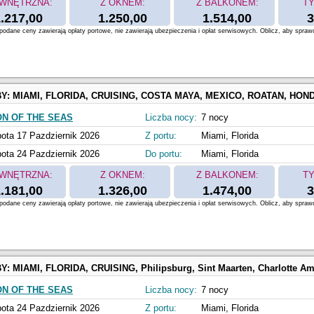
WNĘTRZNA:
Z OKNEM:
Z BALKONEM:
TY
.217,00
1.250,00
1.514,00
3
odane ceny zawierają opłaty portowe, nie zawierają ubezpieczenia i opłat serwisowych. Oblicz, aby spraw
BY:
MIAMI, FLORIDA, CRUISING, COSTA MAYA, MEXICO, ROATAN, HONDURAS, COZUMEL, MEXICO, Perfect Day at C
ON OF THE SEAS
Liczba nocy:
7 nocy
ota 17 Pazdziernik 2026
Z portu:
Miami, Florida
ota 24 Pazdziernik 2026
Do portu:
Miami, Florida
WNĘTRZNA:
Z OKNEM:
Z BALKONEM:
TY
.181,00
1.326,00
1.474,00
3
odane ceny zawierają opłaty portowe, nie zawierają ubezpieczenia i opłat serwisowych. Oblicz, aby spraw
BY:
MIAMI, FLORIDA, CRUISING, Philipsburg, Sint Maarten, Charlotte Amalie, Saint Thomas, Perfect Day at 
ON OF THE SEAS
Liczba nocy:
7 nocy
ota 24 Pazdziernik 2026
Z portu:
Miami, Florida