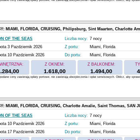
odane ceny zawierają opłaty portowe, nie zawierają ubezpieczenia i opłat serwisowych. Oblicz, aby spraw
BY:
MIAMI, FLORIDA, CRUISING, Philipsburg, Sint Maarten, Charlotte Amalie, Saint Thomas, Perfect Day at 
ON OF THE SEAS
Liczba nocy:
7 nocy
ota 3 Pazdziernik 2026
Z portu:
Miami, Florida
ota 10 Pazdziernik 2026
Do portu:
Miami, Florida
WNĘTRZNA:
Z OKNEM:
Z BALKONEM:
TY
.284,00
1.618,00
1.494,00
4
odane ceny zawierają opłaty portowe, nie zawierają ubezpieczenia i opłat serwisowych. Oblicz, aby spraw
BY:
MIAMI, FLORIDA, CRUISING, Charlotte Amalie, Saint Thomas, SAN JUAN, PUERTO RICO, Perfect Day at 
ON OF THE SEAS
Liczba nocy:
7 nocy
ota 10 Pazdziernik 2026
Z portu:
Miami, Florida
ota 17 Pazdziernik 2026
Do portu:
Miami, Florida