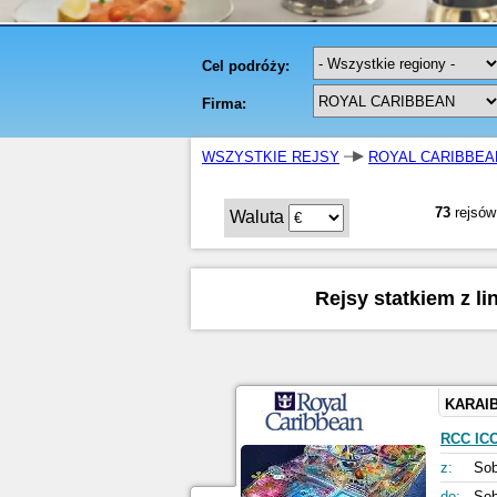
WSZYSTKIE REJSY
ROYAL CARIBBEA
73
rejsów
Waluta
Rejsy statkiem z li
KARAI
RCC IC
z:
Sob
do:
Sob