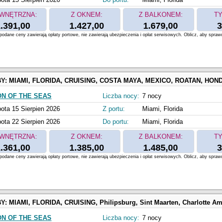
WNĘTRZNA:
Z OKNEM:
Z BALKONEM:
TY
.391,00
1.427,00
1.679,00
3
odane ceny zawierają opłaty portowe, nie zawierają ubezpieczenia i opłat serwisowych. Oblicz, aby spraw
BY:
MIAMI, FLORIDA, CRUISING, COSTA MAYA, MEXICO, ROATAN, HONDURAS, COZUMEL, MEXICO, Perfect Day at C
ON OF THE SEAS
Liczba nocy:
7 nocy
ota 15 Sierpien 2026
Z portu:
Miami, Florida
ota 22 Sierpien 2026
Do portu:
Miami, Florida
WNĘTRZNA:
Z OKNEM:
Z BALKONEM:
TY
.361,00
1.385,00
1.485,00
3
odane ceny zawierają opłaty portowe, nie zawierają ubezpieczenia i opłat serwisowych. Oblicz, aby spraw
BY:
MIAMI, FLORIDA, CRUISING, Philipsburg, Sint Maarten, Charlotte Amalie, Saint Thomas, Perfect Day at 
ON OF THE SEAS
Liczba nocy:
7 nocy