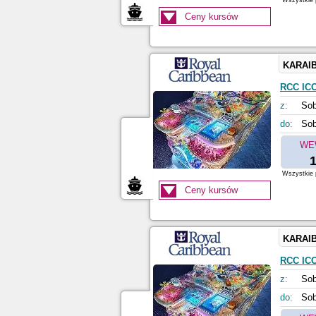
Wszystkie p
Ceny kursów
KARAI
RCC IC
z:
Sob
do:
Sob
WE
1
Wszystkie p
Ceny kursów
KARAI
RCC IC
z:
Sob
do:
Sob