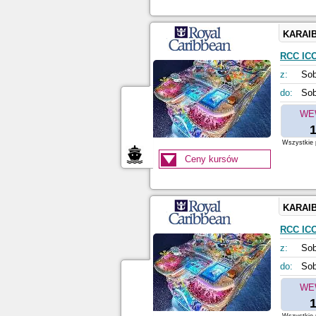
KARAI
RCC IC
z:
Sob
do:
Sob
WE
1
Wszystkie p
Ceny kursów
KARAI
RCC IC
z:
Sob
do:
Sob
WE
1