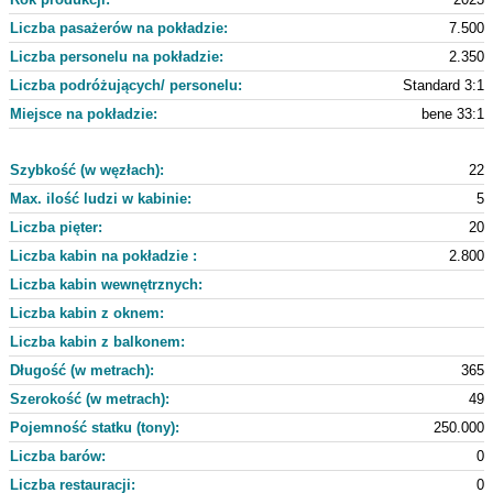
Liczba pasażerów na pokładzie:
7.500
Liczba personelu na pokładzie:
2.350
Liczba podróżujących/ personelu:
Standard 3:1
Miejsce na pokładzie:
bene 33:1
Szybkość (w węzłach):
22
Max. ilość ludzi w kabinie:
5
Liczba pięter:
20
Liczba kabin na pokładzie :
2.800
Liczba kabin wewnętrznych:
Liczba kabin z oknem:
Liczba kabin z balkonem:
Długość (w metrach):
365
Szerokość (w metrach):
49
Pojemność statku (tony):
250.000
Liczba barów:
0
Liczba restauracji:
0