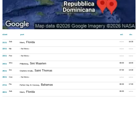
dzień
port
od:
do:
Sob
, Florida
---:---
16:30
21/11
Miami
22/11
Nie
- Na Morzu -
---:---
---:---
23/11
Pon
- Na Morzu -
---:---
---:---
Wto
, Sint Maarten
08:00
18:00
24/11
Philipsburg
Sro
, Saint Thomas
07:00
14:30
25/11
Charlotte Amalie
26/11
Czw
- Na Morzu -
---:---
---:---
Pia
, Bahamas
08:30
17:00
27/11
Perfect Day At Cococay
Sob
, Florida
06:00
---:---
28/11
Miami