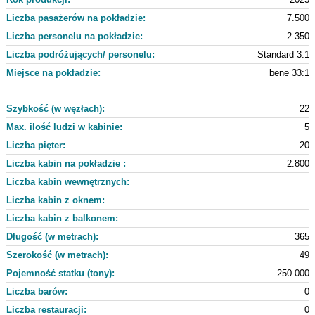
Liczba pasażerów na pokładzie:
7.500
Liczba personelu na pokładzie:
2.350
Liczba podróżujących/ personelu:
Standard 3:1
Miejsce na pokładzie:
bene 33:1
Szybkość (w węzłach):
22
Max. ilość ludzi w kabinie:
5
Liczba pięter:
20
Liczba kabin na pokładzie :
2.800
Liczba kabin wewnętrznych:
Liczba kabin z oknem:
Liczba kabin z balkonem:
Długość (w metrach):
365
Szerokość (w metrach):
49
Pojemność statku (tony):
250.000
Liczba barów:
0
Liczba restauracji:
0