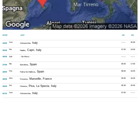
dzień
port
od:
do:
Czw
, Italy
---:---
20:00
24/09
Civitavecchia
Pia
, Capri, Italy
07:00
19:00
25/09
Naples
26/09
Sob
- Na Morzu -
---:---
---:---
Nie
, Spain
05:00
17:00
27/09
Barcelona
Pon
, Spain
08:00
16:00
28/09
Palma De Mallorca
Wto
, Marseille, France
09:00
16:30
29/09
Provence
Sro
, Pisa, La Spezia, Italy
06:30
20:00
30/09
Florence
Czw
, Italy
07:00
---:---
01/10
Civitavecchia