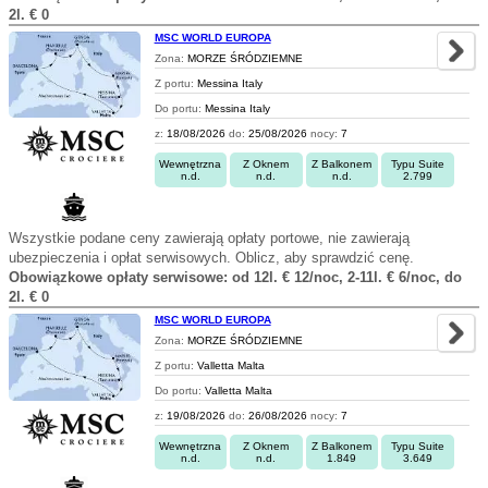
2l. € 0
MSC WORLD EUROPA
Zona:
MORZE ŚRÓDZIEMNE
Z portu:
Messina Italy
Do portu:
Messina Italy
z:
18/08/2026
do:
25/08/2026
nocy:
7
Wewnętrzna
Z Oknem
Z Balkonem
Typu Suite
n.d.
n.d.
n.d.
2.799
Wszystkie podane ceny zawierają opłaty portowe, nie zawierają
ubezpieczenia i opłat serwisowych. Oblicz, aby sprawdzić cenę.
Obowiązkowe opłaty serwisowe: od 12l. € 12/noc, 2-11l. € 6/noc, do
2l. € 0
MSC WORLD EUROPA
Zona:
MORZE ŚRÓDZIEMNE
Z portu:
Valletta Malta
Do portu:
Valletta Malta
z:
19/08/2026
do:
26/08/2026
nocy:
7
Wewnętrzna
Z Oknem
Z Balkonem
Typu Suite
n.d.
n.d.
1.849
3.649