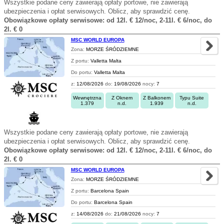
Wszystkie podane ceny zawierają opłaty portowe, nie zawierają
ubezpieczenia i opłat serwisowych. Oblicz, aby sprawdzić cenę.
Obowiązkowe opłaty serwisowe: od 12l. € 12/noc, 2-11l. € 6/noc, do
2l. € 0
MSC WORLD EUROPA
Zona:
MORZE ŚRÓDZIEMNE
Z portu:
Valletta Malta
Do portu:
Valletta Malta
z:
12/08/2026
do:
19/08/2026
nocy:
7
Wewnętrzna
Z Oknem
Z Balkonem
Typu Suite
1.379
n.d.
1.939
n.d.
Wszystkie podane ceny zawierają opłaty portowe, nie zawierają
ubezpieczenia i opłat serwisowych. Oblicz, aby sprawdzić cenę.
Obowiązkowe opłaty serwisowe: od 12l. € 12/noc, 2-11l. € 6/noc, do
2l. € 0
MSC WORLD EUROPA
Zona:
MORZE ŚRÓDZIEMNE
Z portu:
Barcelona Spain
Do portu:
Barcelona Spain
z:
14/08/2026
do:
21/08/2026
nocy:
7