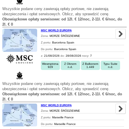
Wszystkie podane ceny zawierają opłaty portowe, nie zawierają
ubezpieczenia i opłat serwisowych. Oblicz, aby sprawdzić cenę.
Obowiązkowe opłaty serwisowe: od 12l. € 12/noc, 2-11l. € 6/noc, do
2l. € 0
MSC WORLD EUROPA
Zona:
MORZE ŚRÓDZIEMNE
Z portu:
Barcelona Spain
Do portu:
Barcelona Spain
z:
21/08/2026
do:
28/08/2026
nocy:
7
Wewnętrzna
Z Oknem
Z Balkonem
Typu Suite
929
n.d.
1.449
n.d.
Wszystkie podane ceny zawierają opłaty portowe, nie zawierają
ubezpieczenia i opłat serwisowych. Oblicz, aby sprawdzić cenę.
Obowiązkowe opłaty serwisowe: od 12l. € 12/noc, 2-11l. € 6/noc, do
2l. € 0
MSC WORLD EUROPA
Zona:
MORZE ŚRÓDZIEMNE
Z portu:
Marseille France
Do portu:
Marseille France