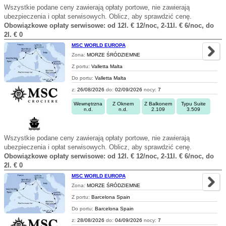
Wszystkie podane ceny zawierają opłaty portowe, nie zawierają
ubezpieczenia i opłat serwisowych. Oblicz, aby sprawdzić cenę.
Obowiązkowe opłaty serwisowe: od 12l. € 12/noc, 2-11l. € 6/noc, do
2l. € 0
MSC WORLD EUROPA
Zona:
MORZE ŚRÓDZIEMNE
Z portu:
Valletta Malta
Do portu:
Valletta Malta
z:
26/08/2026
do:
02/09/2026
nocy:
7
Wewnętrzna
Z Oknem
Z Balkonem
Typu Suite
n.d.
n.d.
2.109
3.509
Wszystkie podane ceny zawierają opłaty portowe, nie zawierają
ubezpieczenia i opłat serwisowych. Oblicz, aby sprawdzić cenę.
Obowiązkowe opłaty serwisowe: od 12l. € 12/noc, 2-11l. € 6/noc, do
2l. € 0
MSC WORLD EUROPA
Zona:
MORZE ŚRÓDZIEMNE
Z portu:
Barcelona Spain
Do portu:
Barcelona Spain
z:
28/08/2026
do:
04/09/2026
nocy:
7