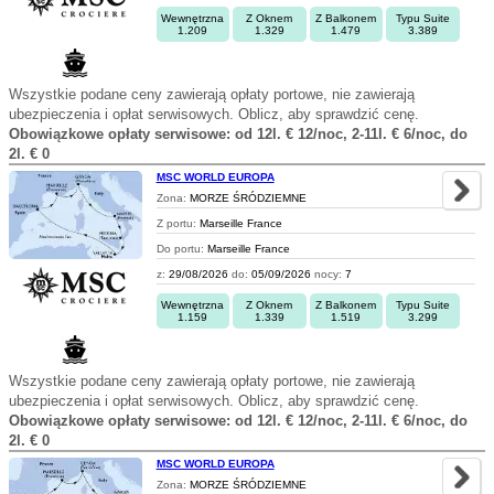
Wewnętrzna
Z Oknem
Z Balkonem
Typu Suite
1.209
1.329
1.479
3.389
Wszystkie podane ceny zawierają opłaty portowe, nie zawierają
ubezpieczenia i opłat serwisowych. Oblicz, aby sprawdzić cenę.
Obowiązkowe opłaty serwisowe: od 12l. € 12/noc, 2-11l. € 6/noc, do
2l. € 0
MSC WORLD EUROPA
Zona:
MORZE ŚRÓDZIEMNE
Z portu:
Marseille France
Do portu:
Marseille France
z:
29/08/2026
do:
05/09/2026
nocy:
7
Wewnętrzna
Z Oknem
Z Balkonem
Typu Suite
1.159
1.339
1.519
3.299
Wszystkie podane ceny zawierają opłaty portowe, nie zawierają
ubezpieczenia i opłat serwisowych. Oblicz, aby sprawdzić cenę.
Obowiązkowe opłaty serwisowe: od 12l. € 12/noc, 2-11l. € 6/noc, do
2l. € 0
MSC WORLD EUROPA
Zona:
MORZE ŚRÓDZIEMNE