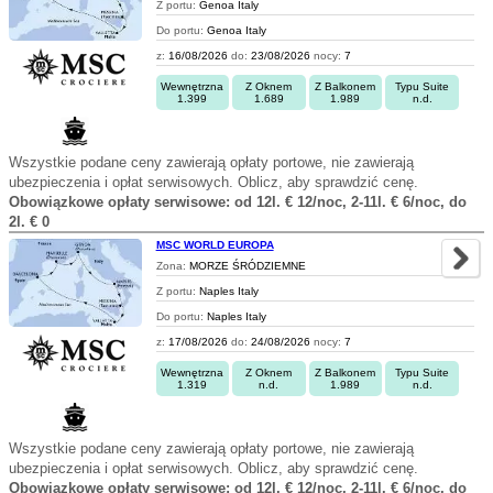
Z portu:
Genoa Italy
Do portu:
Genoa Italy
z:
16/08/2026
do:
23/08/2026
nocy:
7
Wewnętrzna
Z Oknem
Z Balkonem
Typu Suite
1.399
1.689
1.989
n.d.
Wszystkie podane ceny zawierają opłaty portowe, nie zawierają
ubezpieczenia i opłat serwisowych. Oblicz, aby sprawdzić cenę.
Obowiązkowe opłaty serwisowe: od 12l. € 12/noc, 2-11l. € 6/noc, do
2l. € 0
MSC WORLD EUROPA
Zona:
MORZE ŚRÓDZIEMNE
Z portu:
Naples Italy
Do portu:
Naples Italy
z:
17/08/2026
do:
24/08/2026
nocy:
7
Wewnętrzna
Z Oknem
Z Balkonem
Typu Suite
1.319
n.d.
1.989
n.d.
Wszystkie podane ceny zawierają opłaty portowe, nie zawierają
ubezpieczenia i opłat serwisowych. Oblicz, aby sprawdzić cenę.
Obowiązkowe opłaty serwisowe: od 12l. € 12/noc, 2-11l. € 6/noc, do