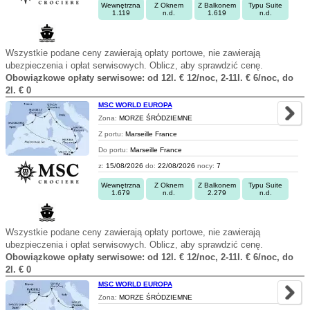
Wewnętrzna
Z Oknem
Z Balkonem
Typu Suite
1.119
n.d.
1.619
n.d.
Wszystkie podane ceny zawierają opłaty portowe, nie zawierają
ubezpieczenia i opłat serwisowych. Oblicz, aby sprawdzić cenę.
Obowiązkowe opłaty serwisowe: od 12l. € 12/noc, 2-11l. € 6/noc, do
2l. € 0
MSC WORLD EUROPA
Zona:
MORZE ŚRÓDZIEMNE
Z portu:
Marseille France
Do portu:
Marseille France
z:
15/08/2026
do:
22/08/2026
nocy:
7
Wewnętrzna
Z Oknem
Z Balkonem
Typu Suite
1.679
n.d.
2.279
n.d.
Wszystkie podane ceny zawierają opłaty portowe, nie zawierają
ubezpieczenia i opłat serwisowych. Oblicz, aby sprawdzić cenę.
Obowiązkowe opłaty serwisowe: od 12l. € 12/noc, 2-11l. € 6/noc, do
2l. € 0
MSC WORLD EUROPA
Zona:
MORZE ŚRÓDZIEMNE