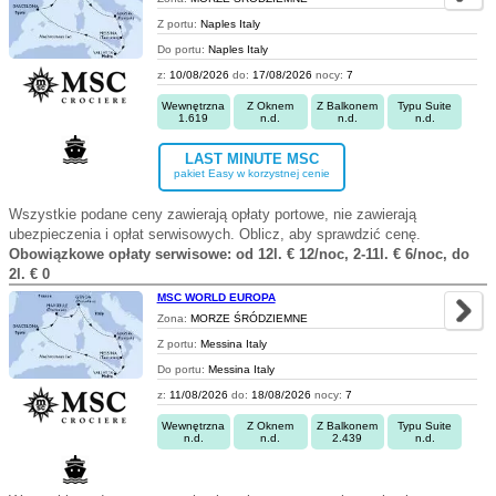
Z portu:
Naples Italy
Do portu:
Naples Italy
z:
10/08/2026
do:
17/08/2026
nocy:
7
Wewnętrzna
Z Oknem
Z Balkonem
Typu Suite
1.619
n.d.
n.d.
n.d.
LAST MINUTE MSC
pakiet Easy w korzystnej cenie
Wszystkie podane ceny zawierają opłaty portowe, nie zawierają
ubezpieczenia i opłat serwisowych. Oblicz, aby sprawdzić cenę.
Obowiązkowe opłaty serwisowe: od 12l. € 12/noc, 2-11l. € 6/noc, do
2l. € 0
MSC WORLD EUROPA
Zona:
MORZE ŚRÓDZIEMNE
Z portu:
Messina Italy
Do portu:
Messina Italy
z:
11/08/2026
do:
18/08/2026
nocy:
7
Wewnętrzna
Z Oknem
Z Balkonem
Typu Suite
n.d.
n.d.
2.439
n.d.