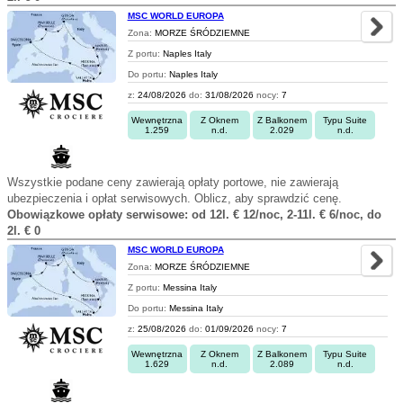
MSC WORLD EUROPA
Zona:
MORZE ŚRÓDZIEMNE
Z portu:
Naples Italy
Do portu:
Naples Italy
z:
24/08/2026
do:
31/08/2026
nocy:
7
Wewnętrzna
Z Oknem
Z Balkonem
Typu Suite
1.259
n.d.
2.029
n.d.
Wszystkie podane ceny zawierają opłaty portowe, nie zawierają
ubezpieczenia i opłat serwisowych. Oblicz, aby sprawdzić cenę.
Obowiązkowe opłaty serwisowe: od 12l. € 12/noc, 2-11l. € 6/noc, do
2l. € 0
MSC WORLD EUROPA
Zona:
MORZE ŚRÓDZIEMNE
Z portu:
Messina Italy
Do portu:
Messina Italy
z:
25/08/2026
do:
01/09/2026
nocy:
7
Wewnętrzna
Z Oknem
Z Balkonem
Typu Suite
1.629
n.d.
2.089
n.d.