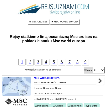
✖ MSC CRUISES
✖ MSC WORLD EUROPA
Rejsy statkiem z linią oceaniczną Msc cruises na
pokładzie statku Msc world europa
1
2
3
4
5
6
7
8
9
489
rejsów statkiem na
25
stronach
Waluta
MSC WORLD EUROPA
Zona:
MORZE ŚRÓDZIEMNE
Z portu:
Barcelona Spain
Do portu:
Barcelona Spain
z:
07/08/2026
do:
14/08/2026
nocy:
7
Wewnętrzna
Z Oknem
Z Balkonem
Typu Suite