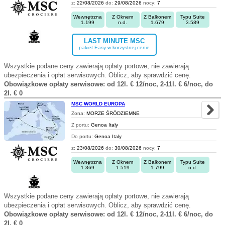
z:
22/08/2026
do:
29/08/2026
nocy:
7
Wewnętrzna
Z Oknem
Z Balkonem
Typu Suite
1.199
n.d.
1.679
3.589
LAST MINUTE MSC
pakiet Easy w korzystnej cenie
Wszystkie podane ceny zawierają opłaty portowe, nie zawierają
ubezpieczenia i opłat serwisowych. Oblicz, aby sprawdzić cenę.
Obowiązkowe opłaty serwisowe: od 12l. € 12/noc, 2-11l. € 6/noc, do
2l. € 0
MSC WORLD EUROPA
Zona:
MORZE ŚRÓDZIEMNE
Z portu:
Genoa Italy
Do portu:
Genoa Italy
z:
23/08/2026
do:
30/08/2026
nocy:
7
Wewnętrzna
Z Oknem
Z Balkonem
Typu Suite
1.369
1.519
1.799
n.d.
Wszystkie podane ceny zawierają opłaty portowe, nie zawierają
ubezpieczenia i opłat serwisowych. Oblicz, aby sprawdzić cenę.
Obowiązkowe opłaty serwisowe: od 12l. € 12/noc, 2-11l. € 6/noc, do
2l. € 0