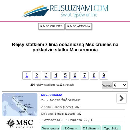
✖ MSC CRUISES
✖ MSC ARMONIA
Rejsy statkiem z linią oceaniczną Msc cruises na
pokładzie statku Msc armonia
1
2
3
4
5
6
7
8
9
236
rejsów statkiem na
12
stronach
Waluta
MSC ARMONIA
Zona:
MORZE ŚRÓDZIEMNE
Z portu:
Brindisi (Lecce) Italy
Do portu:
Brindisi (Lecce) Italy
z:
07/08/2026
do:
14/08/2026
nocy:
7
Wewnętrzna
Z Oknem
Z Balkonem
Typu Suite