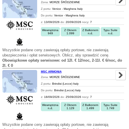
Zona:
MORZE ŚRÓDZIEMNE
Z portu:
Venice - Marghera Italy
Do portu:
Venice - Marghera Italy
z:
13/09/2026
do:
20/09/2026
nocy:
7
Wewnętrzna
Z Oknem
Z Balkonem
Typu Suite
949
1.099
n.d.
n.d.
Wszystkie podane ceny zawierają opłaty portowe, nie zawierają
ubezpieczenia i opłat serwisowych. Oblicz, aby sprawdzić cenę.
Obowiązkowe opłaty serwisowe: od 12l. € 12/noc, 2-11l. € 6/noc, do
2l. € 0
MSC ARMONIA
Zona:
MORZE ŚRÓDZIEMNE
Z portu:
Brindisi (Lecce) Italy
Do portu:
Brindisi (Lecce) Italy
z:
18/09/2026
do:
25/09/2026
nocy:
7
Wewnętrzna
Z Oknem
Z Balkonem
Typu Suite
n.d.
1.129
1.499
1.749
Wszystkie podane ceny zawierają opłaty portowe, nie zawierają