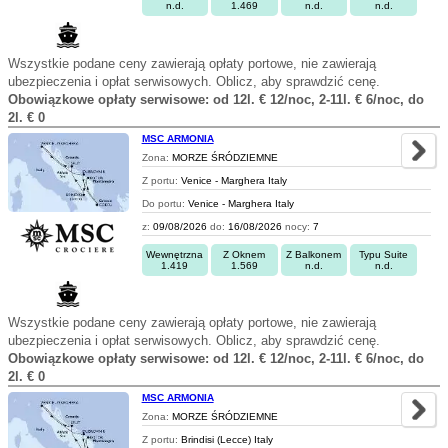
n.d.
1.469
n.d.
n.d.
Wszystkie podane ceny zawierają opłaty portowe, nie zawierają
ubezpieczenia i opłat serwisowych. Oblicz, aby sprawdzić cenę.
Obowiązkowe opłaty serwisowe: od 12l. € 12/noc, 2-11l. € 6/noc, do
2l. € 0
MSC ARMONIA
Zona:
MORZE ŚRÓDZIEMNE
Z portu:
Venice - Marghera Italy
Do portu:
Venice - Marghera Italy
z:
09/08/2026
do:
16/08/2026
nocy:
7
Wewnętrzna
Z Oknem
Z Balkonem
Typu Suite
1.419
1.569
n.d.
n.d.
Wszystkie podane ceny zawierają opłaty portowe, nie zawierają
ubezpieczenia i opłat serwisowych. Oblicz, aby sprawdzić cenę.
Obowiązkowe opłaty serwisowe: od 12l. € 12/noc, 2-11l. € 6/noc, do
2l. € 0
MSC ARMONIA
Zona:
MORZE ŚRÓDZIEMNE
Z portu:
Brindisi (Lecce) Italy