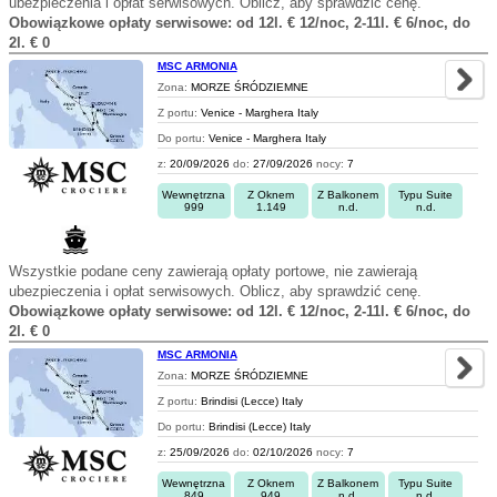
ubezpieczenia i opłat serwisowych. Oblicz, aby sprawdzić cenę.
Obowiązkowe opłaty serwisowe: od 12l. € 12/noc, 2-11l. € 6/noc, do
2l. € 0
MSC ARMONIA
Zona:
MORZE ŚRÓDZIEMNE
Z portu:
Venice - Marghera Italy
Do portu:
Venice - Marghera Italy
z:
20/09/2026
do:
27/09/2026
nocy:
7
Wewnętrzna
Z Oknem
Z Balkonem
Typu Suite
999
1.149
n.d.
n.d.
Wszystkie podane ceny zawierają opłaty portowe, nie zawierają
ubezpieczenia i opłat serwisowych. Oblicz, aby sprawdzić cenę.
Obowiązkowe opłaty serwisowe: od 12l. € 12/noc, 2-11l. € 6/noc, do
2l. € 0
MSC ARMONIA
Zona:
MORZE ŚRÓDZIEMNE
Z portu:
Brindisi (Lecce) Italy
Do portu:
Brindisi (Lecce) Italy
z:
25/09/2026
do:
02/10/2026
nocy:
7
Wewnętrzna
Z Oknem
Z Balkonem
Typu Suite
849
949
n.d.
n.d.