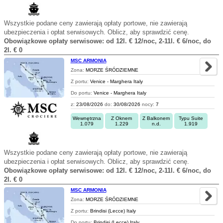
Wszystkie podane ceny zawierają opłaty portowe, nie zawierają
ubezpieczenia i opłat serwisowych. Oblicz, aby sprawdzić cenę.
Obowiązkowe opłaty serwisowe: od 12l. € 12/noc, 2-11l. € 6/noc, do
2l. € 0
MSC ARMONIA
Zona:
MORZE ŚRÓDZIEMNE
Z portu:
Venice - Marghera Italy
Do portu:
Venice - Marghera Italy
z:
23/08/2026
do:
30/08/2026
nocy:
7
Wewnętrzna
Z Oknem
Z Balkonem
Typu Suite
1.079
1.229
n.d.
1.919
Wszystkie podane ceny zawierają opłaty portowe, nie zawierają
ubezpieczenia i opłat serwisowych. Oblicz, aby sprawdzić cenę.
Obowiązkowe opłaty serwisowe: od 12l. € 12/noc, 2-11l. € 6/noc, do
2l. € 0
MSC ARMONIA
Zona:
MORZE ŚRÓDZIEMNE
Z portu:
Brindisi (Lecce) Italy
Do portu:
Brindisi (Lecce) Italy