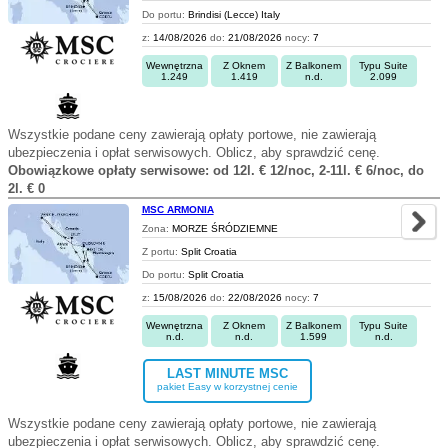
Do portu:
Brindisi (Lecce) Italy
z:
14/08/2026
do:
21/08/2026
nocy:
7
Wewnętrzna
Z Oknem
Z Balkonem
Typu Suite
1.249
1.419
n.d.
2.099
Wszystkie podane ceny zawierają opłaty portowe, nie zawierają
ubezpieczenia i opłat serwisowych. Oblicz, aby sprawdzić cenę.
Obowiązkowe opłaty serwisowe: od 12l. € 12/noc, 2-11l. € 6/noc, do
2l. € 0
MSC ARMONIA
Zona:
MORZE ŚRÓDZIEMNE
Z portu:
Split Croatia
Do portu:
Split Croatia
z:
15/08/2026
do:
22/08/2026
nocy:
7
Wewnętrzna
Z Oknem
Z Balkonem
Typu Suite
n.d.
n.d.
1.599
n.d.
LAST MINUTE MSC
pakiet Easy w korzystnej cenie
Wszystkie podane ceny zawierają opłaty portowe, nie zawierają
ubezpieczenia i opłat serwisowych. Oblicz, aby sprawdzić cenę.