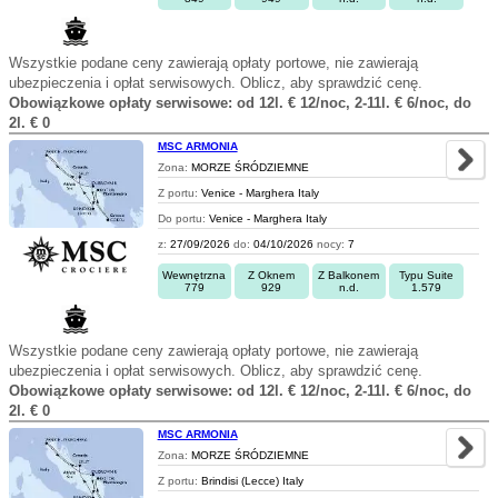
Wszystkie podane ceny zawierają opłaty portowe, nie zawierają
ubezpieczenia i opłat serwisowych. Oblicz, aby sprawdzić cenę.
Obowiązkowe opłaty serwisowe: od 12l. € 12/noc, 2-11l. € 6/noc, do
2l. € 0
MSC ARMONIA
Zona:
MORZE ŚRÓDZIEMNE
Z portu:
Venice - Marghera Italy
Do portu:
Venice - Marghera Italy
z:
27/09/2026
do:
04/10/2026
nocy:
7
Wewnętrzna
Z Oknem
Z Balkonem
Typu Suite
779
929
n.d.
1.579
Wszystkie podane ceny zawierają opłaty portowe, nie zawierają
ubezpieczenia i opłat serwisowych. Oblicz, aby sprawdzić cenę.
Obowiązkowe opłaty serwisowe: od 12l. € 12/noc, 2-11l. € 6/noc, do
2l. € 0
MSC ARMONIA
Zona:
MORZE ŚRÓDZIEMNE
Z portu:
Brindisi (Lecce) Italy