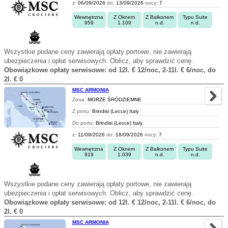
z:
06/09/2026
do:
13/09/2026
nocy:
7
Wewnętrzna
Z Oknem
Z Balkonem
Typu Suite
959
1.109
n.d.
n.d.
Wszystkie podane ceny zawierają opłaty portowe, nie zawierają
ubezpieczenia i opłat serwisowych. Oblicz, aby sprawdzić cenę.
Obowiązkowe opłaty serwisowe: od 12l. € 12/noc, 2-11l. € 6/noc, do
2l. € 0
MSC ARMONIA
Zona:
MORZE ŚRÓDZIEMNE
Z portu:
Brindisi (Lecce) Italy
Do portu:
Brindisi (Lecce) Italy
z:
11/09/2026
do:
18/09/2026
nocy:
7
Wewnętrzna
Z Oknem
Z Balkonem
Typu Suite
919
1.039
n.d.
n.d.
Wszystkie podane ceny zawierają opłaty portowe, nie zawierają
ubezpieczenia i opłat serwisowych. Oblicz, aby sprawdzić cenę.
Obowiązkowe opłaty serwisowe: od 12l. € 12/noc, 2-11l. € 6/noc, do
2l. € 0
MSC ARMONIA