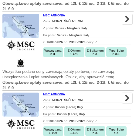
Obowiązkowe opłaty serwisowe: od 12l. € 12/noc, 2-11l. € 6/noc, do
2l. € 0
MSC ARMONIA
Zona:
MORZE ŚRÓDZIEMNE
Z portu:
Venice - Marghera Italy
Do portu:
Venice - Marghera Italy
z:
16/08/2026
do:
23/08/2026
nocy:
7
Wewnętrzna
Z Oknem
Z Balkonem
Typu Suite
n.d.
1.469
n.d.
2.039
Wszystkie podane ceny zawierają opłaty portowe, nie zawierają
ubezpieczenia i opłat serwisowych. Oblicz, aby sprawdzić cenę.
Obowiązkowe opłaty serwisowe: od 12l. € 12/noc, 2-11l. € 6/noc, do
2l. € 0
MSC ARMONIA
Zona:
MORZE ŚRÓDZIEMNE
Z portu:
Brindisi (Lecce) Italy
Do portu:
Brindisi (Lecce) Italy
z:
21/08/2026
do:
28/08/2026
nocy:
7
Wewnętrzna
Z Oknem
Z Balkonem
Typu Suite
1.199
1.439
n.d.
n.d.