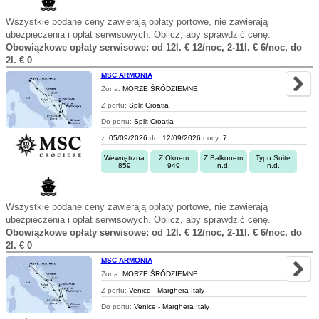
Wszystkie podane ceny zawierają opłaty portowe, nie zawierają
ubezpieczenia i opłat serwisowych. Oblicz, aby sprawdzić cenę.
Obowiązkowe opłaty serwisowe: od 12l. € 12/noc, 2-11l. € 6/noc, do
2l. € 0
MSC ARMONIA
Zona:
MORZE ŚRÓDZIEMNE
Z portu:
Split Croatia
Do portu:
Split Croatia
z:
05/09/2026
do:
12/09/2026
nocy:
7
Wewnętrzna
Z Oknem
Z Balkonem
Typu Suite
859
949
n.d.
n.d.
Wszystkie podane ceny zawierają opłaty portowe, nie zawierają
ubezpieczenia i opłat serwisowych. Oblicz, aby sprawdzić cenę.
Obowiązkowe opłaty serwisowe: od 12l. € 12/noc, 2-11l. € 6/noc, do
2l. € 0
MSC ARMONIA
Zona:
MORZE ŚRÓDZIEMNE
Z portu:
Venice - Marghera Italy
Do portu:
Venice - Marghera Italy