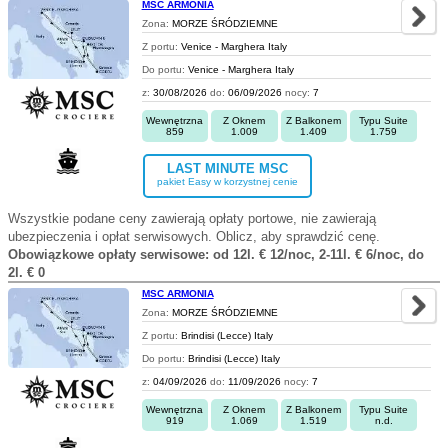
MSC ARMONIA
Zona:
MORZE ŚRÓDZIEMNE
Z portu:
Venice - Marghera Italy
Do portu:
Venice - Marghera Italy
z:
30/08/2026
do:
06/09/2026
nocy:
7
Wewnętrzna
Z Oknem
Z Balkonem
Typu Suite
859
1.009
1.409
1.759
LAST MINUTE MSC
pakiet Easy w korzystnej cenie
Wszystkie podane ceny zawierają opłaty portowe, nie zawierają
ubezpieczenia i opłat serwisowych. Oblicz, aby sprawdzić cenę.
Obowiązkowe opłaty serwisowe: od 12l. € 12/noc, 2-11l. € 6/noc, do
2l. € 0
MSC ARMONIA
Zona:
MORZE ŚRÓDZIEMNE
Z portu:
Brindisi (Lecce) Italy
Do portu:
Brindisi (Lecce) Italy
z:
04/09/2026
do:
11/09/2026
nocy:
7
Wewnętrzna
Z Oknem
Z Balkonem
Typu Suite
919
1.069
1.519
n.d.