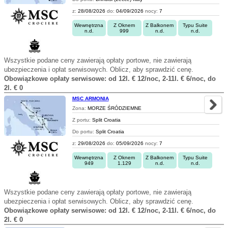
z:
28/08/2026
do:
04/09/2026
nocy:
7
Wewnętrzna
Z Oknem
Z Balkonem
Typu Suite
n.d.
999
n.d.
n.d.
Wszystkie podane ceny zawierają opłaty portowe, nie zawierają
ubezpieczenia i opłat serwisowych. Oblicz, aby sprawdzić cenę.
Obowiązkowe opłaty serwisowe: od 12l. € 12/noc, 2-11l. € 6/noc, do
2l. € 0
MSC ARMONIA
Zona:
MORZE ŚRÓDZIEMNE
Z portu:
Split Croatia
Do portu:
Split Croatia
z:
29/08/2026
do:
05/09/2026
nocy:
7
Wewnętrzna
Z Oknem
Z Balkonem
Typu Suite
949
1.129
n.d.
n.d.
Wszystkie podane ceny zawierają opłaty portowe, nie zawierają
ubezpieczenia i opłat serwisowych. Oblicz, aby sprawdzić cenę.
Obowiązkowe opłaty serwisowe: od 12l. € 12/noc, 2-11l. € 6/noc, do
2l. € 0