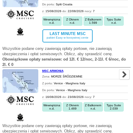
Do portu:
Split Croatia
z:
15/08/2026
do:
22/08/2026
nocy:
7
Wewnętrzna
Z Oknem
Z Balkonem
Typu Suite
n.d.
n.d.
1.599
n.d.
LAST MINUTE MSC
pakiet Easy w korzystnej cenie
Wszystkie podane ceny zawierają opłaty portowe, nie zawierają
ubezpieczenia i opłat serwisowych. Oblicz, aby sprawdzić cenę.
Obowiązkowe opłaty serwisowe: od 12l. € 12/noc, 2-11l. € 6/noc, do
2l. € 0
MSC ARMONIA
Zona:
MORZE ŚRÓDZIEMNE
Z portu:
Venice - Marghera Italy
Do portu:
Venice - Marghera Italy
z:
16/08/2026
do:
23/08/2026
nocy:
7
Wewnętrzna
Z Oknem
Z Balkonem
Typu Suite
n.d.
1.469
n.d.
2.039
Wszystkie podane ceny zawierają opłaty portowe, nie zawierają
ubezpieczenia i opłat serwisowych. Oblicz, aby sprawdzić cenę.