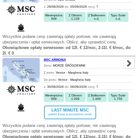
z:
29/08/2026
do:
05/09/2026
nocy:
7
Wewnętrzna
Z Oknem
Z Balkonem
Typu Suite
949
1.129
n.d.
n.d.
Wszystkie podane ceny zawierają opłaty portowe, nie zawierają
ubezpieczenia i opłat serwisowych. Oblicz, aby sprawdzić cenę.
Obowiązkowe opłaty serwisowe: od 12l. € 12/noc, 2-11l. € 6/noc, do
2l. € 0
MSC ARMONIA
Zona:
MORZE ŚRÓDZIEMNE
Z portu:
Venice - Marghera Italy
Do portu:
Venice - Marghera Italy
z:
30/08/2026
do:
06/09/2026
nocy:
7
Wewnętrzna
Z Oknem
Z Balkonem
Typu Suite
859
1.009
1.409
1.759
LAST MINUTE MSC
pakiet Easy w korzystnej cenie
Wszystkie podane ceny zawierają opłaty portowe, nie zawierają
ubezpieczenia i opłat serwisowych. Oblicz, aby sprawdzić cenę.
Obowiązkowe opłaty serwisowe: od 12l. € 12/noc, 2-11l. € 6/noc, do