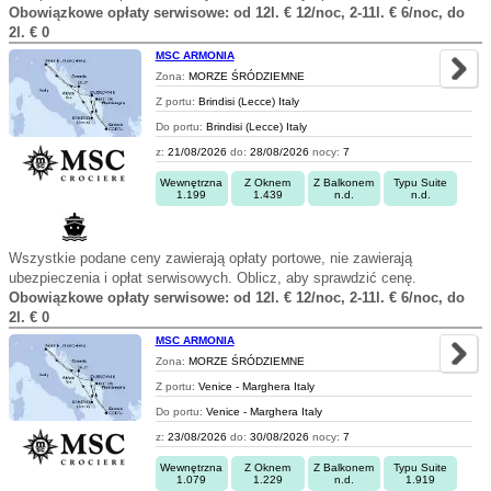
Obowiązkowe opłaty serwisowe: od 12l. € 12/noc, 2-11l. € 6/noc, do
2l. € 0
MSC ARMONIA
Zona:
MORZE ŚRÓDZIEMNE
Z portu:
Brindisi (Lecce) Italy
Do portu:
Brindisi (Lecce) Italy
z:
21/08/2026
do:
28/08/2026
nocy:
7
Wewnętrzna
Z Oknem
Z Balkonem
Typu Suite
1.199
1.439
n.d.
n.d.
Wszystkie podane ceny zawierają opłaty portowe, nie zawierają
ubezpieczenia i opłat serwisowych. Oblicz, aby sprawdzić cenę.
Obowiązkowe opłaty serwisowe: od 12l. € 12/noc, 2-11l. € 6/noc, do
2l. € 0
MSC ARMONIA
Zona:
MORZE ŚRÓDZIEMNE
Z portu:
Venice - Marghera Italy
Do portu:
Venice - Marghera Italy
z:
23/08/2026
do:
30/08/2026
nocy:
7
Wewnętrzna
Z Oknem
Z Balkonem
Typu Suite
1.079
1.229
n.d.
1.919