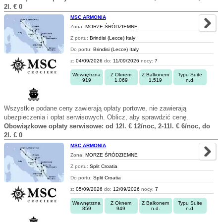
2l. € 0
MSC ARMONIA
Zona:
MORZE ŚRÓDZIEMNE
Z portu:
Brindisi (Lecce) Italy
Do portu:
Brindisi (Lecce) Italy
z:
04/09/2026
do:
11/09/2026
nocy:
7
Wewnętrzna
Z Oknem
Z Balkonem
Typu Suite
919
1.069
1.519
n.d.
Wszystkie podane ceny zawierają opłaty portowe, nie zawierają
ubezpieczenia i opłat serwisowych. Oblicz, aby sprawdzić cenę.
Obowiązkowe opłaty serwisowe: od 12l. € 12/noc, 2-11l. € 6/noc, do
2l. € 0
MSC ARMONIA
Zona:
MORZE ŚRÓDZIEMNE
Z portu:
Split Croatia
Do portu:
Split Croatia
z:
05/09/2026
do:
12/09/2026
nocy:
7
Wewnętrzna
Z Oknem
Z Balkonem
Typu Suite
859
949
n.d.
n.d.