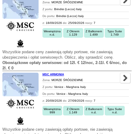
Zona:
MORZE ŚRÓDZIEMNE
Z portu:
Brindisi (Lecce) Italy
Do portu:
Brindisi (Lecce) Italy
z:
18/09/2026
do:
25/09/2026
nocy:
7
Wewnętrzna
Z Oknem
Z Balkonem
Typu Suite
n.d.
1.129
1.499
1.749
Wszystkie podane ceny zawierają opłaty portowe, nie zawierają
ubezpieczenia i opłat serwisowych. Oblicz, aby sprawdzić cenę.
Obowiązkowe opłaty serwisowe: od 12l. € 12/noc, 2-11l. € 6/noc, do
2l. € 0
MSC ARMONIA
Zona:
MORZE ŚRÓDZIEMNE
Z portu:
Venice - Marghera Italy
Do portu:
Venice - Marghera Italy
z:
20/09/2026
do:
27/09/2026
nocy:
7
Wewnętrzna
Z Oknem
Z Balkonem
Typu Suite
999
1.149
n.d.
n.d.
Wszystkie podane ceny zawierają opłaty portowe, nie zawierają