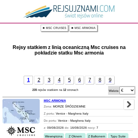
✖ MSC CRUISES
✖ MSC ARMONIA
Rejsy statkiem z linią oceaniczną Msc cruises na
pokładzie statku Msc armonia
1
2
3
4
5
6
7
8
9
235
rejsów statkiem na
12
stronach
Waluta
MSC ARMONIA
Zona:
MORZE ŚRÓDZIEMNE
Z portu:
Venice - Marghera Italy
Do portu:
Venice - Marghera Italy
z:
09/08/2026
do:
16/08/2026
nocy:
7
Wewnętrzna
Z Oknem
Z Balkonem
Typu Suite