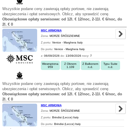
Wszystkie podane ceny zawierają opłaty portowe, nie zawierają
ubezpieczenia i opłat serwisowych. Oblicz, aby sprawdzić cenę.
Obowiązkowe opłaty serwisowe: od 12l. € 12/noc, 2-11l. € 6/noc, do
2l. € 0
MSC ARMONIA
Zona:
MORZE ŚRÓDZIEMNE
Z portu:
Venice - Marghera Italy
Do portu:
Venice - Marghera Italy
z:
06/09/2026
do:
13/09/2026
nocy:
7
Wewnętrzna
Z Oknem
Z Balkonem
Typu Suite
959
1.109
n.d.
n.d.
Wszystkie podane ceny zawierają opłaty portowe, nie zawierają
ubezpieczenia i opłat serwisowych. Oblicz, aby sprawdzić cenę.
Obowiązkowe opłaty serwisowe: od 12l. € 12/noc, 2-11l. € 6/noc, do
2l. € 0
MSC ARMONIA
Zona:
MORZE ŚRÓDZIEMNE
Z portu:
Brindisi (Lecce) Italy
Do portu:
Brindisi (Lecce) Italy