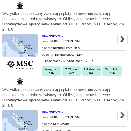
Wszystkie podane ceny zawierają opłaty portowe, nie zawierają
ubezpieczenia i opłat serwisowych. Oblicz, aby sprawdzić cenę.
Obowiązkowe opłaty serwisowe: od 12l. € 12/noc, 2-11l. € 6/noc, do
2l. € 0
MSC ARMONIA
Zona:
MORZE ŚRÓDZIEMNE
Z portu:
Brindisi (Lecce) Italy
Do portu:
Brindisi (Lecce) Italy
z:
28/08/2026
do:
04/09/2026
nocy:
7
Wewnętrzna
Z Oknem
Z Balkonem
Typu Suite
n.d.
999
n.d.
n.d.
Wszystkie podane ceny zawierają opłaty portowe, nie zawierają
ubezpieczenia i opłat serwisowych. Oblicz, aby sprawdzić cenę.
Obowiązkowe opłaty serwisowe: od 12l. € 12/noc, 2-11l. € 6/noc, do
2l. € 0
MSC ARMONIA
Zona:
MORZE ŚRÓDZIEMNE
Z portu:
Split Croatia
Do portu:
Split Croatia