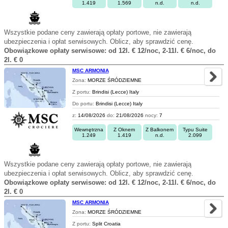
1.419
1.569
n.d.
n.d.
Wszystkie podane ceny zawierają opłaty portowe, nie zawierają
ubezpieczenia i opłat serwisowych. Oblicz, aby sprawdzić cenę.
Obowiązkowe opłaty serwisowe: od 12l. € 12/noc, 2-11l. € 6/noc, do
2l. € 0
MSC ARMONIA
Zona:
MORZE ŚRÓDZIEMNE
Z portu:
Brindisi (Lecce) Italy
Do portu:
Brindisi (Lecce) Italy
z:
14/08/2026
do:
21/08/2026
nocy:
7
Wewnętrzna
Z Oknem
Z Balkonem
Typu Suite
1.249
1.419
n.d.
2.099
Wszystkie podane ceny zawierają opłaty portowe, nie zawierają
ubezpieczenia i opłat serwisowych. Oblicz, aby sprawdzić cenę.
Obowiązkowe opłaty serwisowe: od 12l. € 12/noc, 2-11l. € 6/noc, do
2l. € 0
MSC ARMONIA
Zona:
MORZE ŚRÓDZIEMNE
Z portu:
Split Croatia