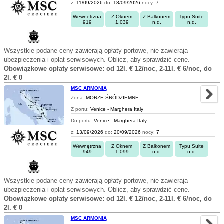
z:
11/09/2026
do:
18/09/2026
nocy:
7
Wewnętrzna
Z Oknem
Z Balkonem
Typu Suite
919
1.039
n.d.
n.d.
Wszystkie podane ceny zawierają opłaty portowe, nie zawierają
ubezpieczenia i opłat serwisowych. Oblicz, aby sprawdzić cenę.
Obowiązkowe opłaty serwisowe: od 12l. € 12/noc, 2-11l. € 6/noc, do
2l. € 0
MSC ARMONIA
Zona:
MORZE ŚRÓDZIEMNE
Z portu:
Venice - Marghera Italy
Do portu:
Venice - Marghera Italy
z:
13/09/2026
do:
20/09/2026
nocy:
7
Wewnętrzna
Z Oknem
Z Balkonem
Typu Suite
949
1.099
n.d.
n.d.
Wszystkie podane ceny zawierają opłaty portowe, nie zawierają
ubezpieczenia i opłat serwisowych. Oblicz, aby sprawdzić cenę.
Obowiązkowe opłaty serwisowe: od 12l. € 12/noc, 2-11l. € 6/noc, do
2l. € 0
MSC ARMONIA