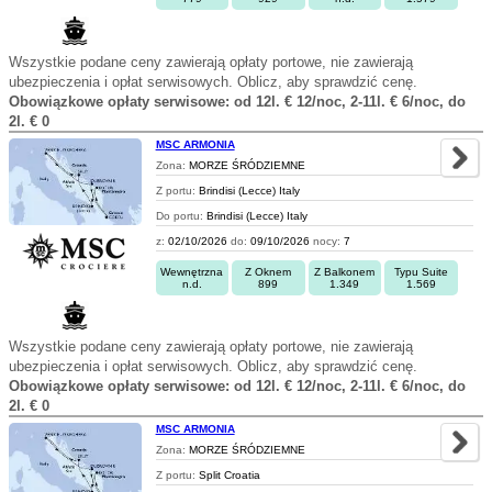
Wszystkie podane ceny zawierają opłaty portowe, nie zawierają
ubezpieczenia i opłat serwisowych. Oblicz, aby sprawdzić cenę.
Obowiązkowe opłaty serwisowe: od 12l. € 12/noc, 2-11l. € 6/noc, do
2l. € 0
MSC ARMONIA
Zona:
MORZE ŚRÓDZIEMNE
Z portu:
Brindisi (Lecce) Italy
Do portu:
Brindisi (Lecce) Italy
z:
02/10/2026
do:
09/10/2026
nocy:
7
Wewnętrzna
Z Oknem
Z Balkonem
Typu Suite
n.d.
899
1.349
1.569
Wszystkie podane ceny zawierają opłaty portowe, nie zawierają
ubezpieczenia i opłat serwisowych. Oblicz, aby sprawdzić cenę.
Obowiązkowe opłaty serwisowe: od 12l. € 12/noc, 2-11l. € 6/noc, do
2l. € 0
MSC ARMONIA
Zona:
MORZE ŚRÓDZIEMNE
Z portu:
Split Croatia