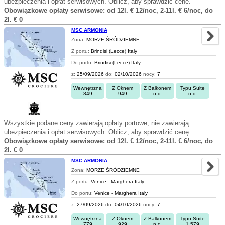
ubezpieczenia i opłat serwisowych. Oblicz, aby sprawdzić cenę.
Obowiązkowe opłaty serwisowe: od 12l. € 12/noc, 2-11l. € 6/noc, do
2l. € 0
MSC ARMONIA
Zona:
MORZE ŚRÓDZIEMNE
Z portu:
Brindisi (Lecce) Italy
Do portu:
Brindisi (Lecce) Italy
z:
25/09/2026
do:
02/10/2026
nocy:
7
Wewnętrzna
Z Oknem
Z Balkonem
Typu Suite
849
949
n.d.
n.d.
Wszystkie podane ceny zawierają opłaty portowe, nie zawierają
ubezpieczenia i opłat serwisowych. Oblicz, aby sprawdzić cenę.
Obowiązkowe opłaty serwisowe: od 12l. € 12/noc, 2-11l. € 6/noc, do
2l. € 0
MSC ARMONIA
Zona:
MORZE ŚRÓDZIEMNE
Z portu:
Venice - Marghera Italy
Do portu:
Venice - Marghera Italy
z:
27/09/2026
do:
04/10/2026
nocy:
7
Wewnętrzna
Z Oknem
Z Balkonem
Typu Suite
779
929
n.d.
1.579