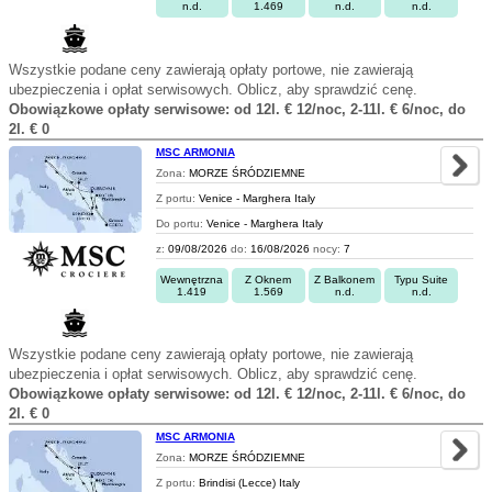
n.d.
1.469
n.d.
n.d.
Wszystkie podane ceny zawierają opłaty portowe, nie zawierają
ubezpieczenia i opłat serwisowych. Oblicz, aby sprawdzić cenę.
Obowiązkowe opłaty serwisowe: od 12l. € 12/noc, 2-11l. € 6/noc, do
2l. € 0
MSC ARMONIA
Zona:
MORZE ŚRÓDZIEMNE
Z portu:
Venice - Marghera Italy
Do portu:
Venice - Marghera Italy
z:
09/08/2026
do:
16/08/2026
nocy:
7
Wewnętrzna
Z Oknem
Z Balkonem
Typu Suite
1.419
1.569
n.d.
n.d.
Wszystkie podane ceny zawierają opłaty portowe, nie zawierają
ubezpieczenia i opłat serwisowych. Oblicz, aby sprawdzić cenę.
Obowiązkowe opłaty serwisowe: od 12l. € 12/noc, 2-11l. € 6/noc, do
2l. € 0
MSC ARMONIA
Zona:
MORZE ŚRÓDZIEMNE
Z portu:
Brindisi (Lecce) Italy