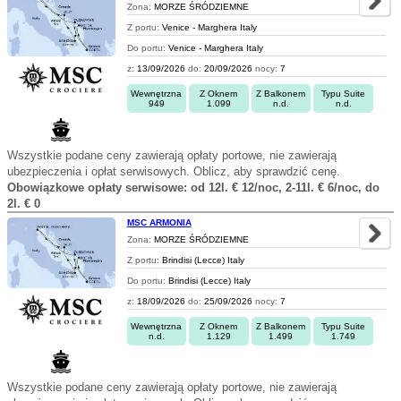
Zona:
MORZE ŚRÓDZIEMNE
Z portu:
Venice - Marghera Italy
Do portu:
Venice - Marghera Italy
z:
13/09/2026
do:
20/09/2026
nocy:
7
Wewnętrzna
Z Oknem
Z Balkonem
Typu Suite
949
1.099
n.d.
n.d.
Wszystkie podane ceny zawierają opłaty portowe, nie zawierają
ubezpieczenia i opłat serwisowych. Oblicz, aby sprawdzić cenę.
Obowiązkowe opłaty serwisowe: od 12l. € 12/noc, 2-11l. € 6/noc, do
2l. € 0
MSC ARMONIA
Zona:
MORZE ŚRÓDZIEMNE
Z portu:
Brindisi (Lecce) Italy
Do portu:
Brindisi (Lecce) Italy
z:
18/09/2026
do:
25/09/2026
nocy:
7
Wewnętrzna
Z Oknem
Z Balkonem
Typu Suite
n.d.
1.129
1.499
1.749
Wszystkie podane ceny zawierają opłaty portowe, nie zawierają