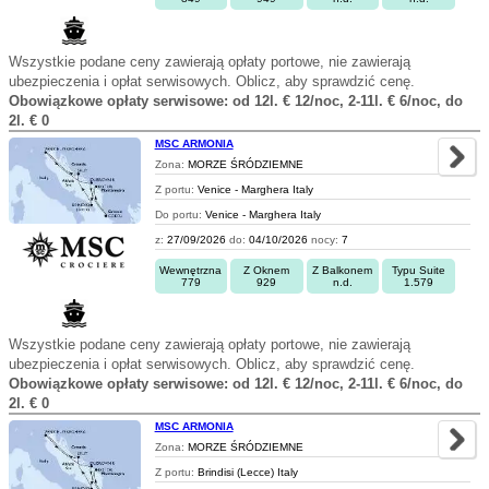
Wszystkie podane ceny zawierają opłaty portowe, nie zawierają
ubezpieczenia i opłat serwisowych. Oblicz, aby sprawdzić cenę.
Obowiązkowe opłaty serwisowe: od 12l. € 12/noc, 2-11l. € 6/noc, do
2l. € 0
MSC ARMONIA
Zona:
MORZE ŚRÓDZIEMNE
Z portu:
Venice - Marghera Italy
Do portu:
Venice - Marghera Italy
z:
27/09/2026
do:
04/10/2026
nocy:
7
Wewnętrzna
Z Oknem
Z Balkonem
Typu Suite
779
929
n.d.
1.579
Wszystkie podane ceny zawierają opłaty portowe, nie zawierają
ubezpieczenia i opłat serwisowych. Oblicz, aby sprawdzić cenę.
Obowiązkowe opłaty serwisowe: od 12l. € 12/noc, 2-11l. € 6/noc, do
2l. € 0
MSC ARMONIA
Zona:
MORZE ŚRÓDZIEMNE
Z portu:
Brindisi (Lecce) Italy