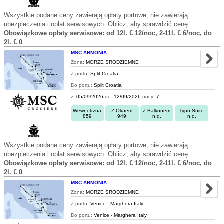
Wszystkie podane ceny zawierają opłaty portowe, nie zawierają
ubezpieczenia i opłat serwisowych. Oblicz, aby sprawdzić cenę.
Obowiązkowe opłaty serwisowe: od 12l. € 12/noc, 2-11l. € 6/noc, do
2l. € 0
MSC ARMONIA
Zona:
MORZE ŚRÓDZIEMNE
Z portu:
Split Croatia
Do portu:
Split Croatia
z:
05/09/2026
do:
12/09/2026
nocy:
7
Wewnętrzna
Z Oknem
Z Balkonem
Typu Suite
859
949
n.d.
n.d.
Wszystkie podane ceny zawierają opłaty portowe, nie zawierają
ubezpieczenia i opłat serwisowych. Oblicz, aby sprawdzić cenę.
Obowiązkowe opłaty serwisowe: od 12l. € 12/noc, 2-11l. € 6/noc, do
2l. € 0
MSC ARMONIA
Zona:
MORZE ŚRÓDZIEMNE
Z portu:
Venice - Marghera Italy
Do portu:
Venice - Marghera Italy