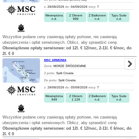
z:
28/08/2026
do:
04/09/2026
nocy:
7
Wewnętrzna
Z Oknem
Z Balkonem
Typu Suite
n.d.
999
n.d.
n.d.
Wszystkie podane ceny zawierają opłaty portowe, nie zawierają
ubezpieczenia i opłat serwisowych. Oblicz, aby sprawdzić cenę.
Obowiązkowe opłaty serwisowe: od 12l. € 12/noc, 2-11l. € 6/noc, do
2l. € 0
MSC ARMONIA
Zona:
MORZE ŚRÓDZIEMNE
Z portu:
Split Croatia
Do portu:
Split Croatia
z:
29/08/2026
do:
05/09/2026
nocy:
7
Wewnętrzna
Z Oknem
Z Balkonem
Typu Suite
949
1.129
n.d.
n.d.
Wszystkie podane ceny zawierają opłaty portowe, nie zawierają
ubezpieczenia i opłat serwisowych. Oblicz, aby sprawdzić cenę.
Obowiązkowe opłaty serwisowe: od 12l. € 12/noc, 2-11l. € 6/noc, do
2l. € 0