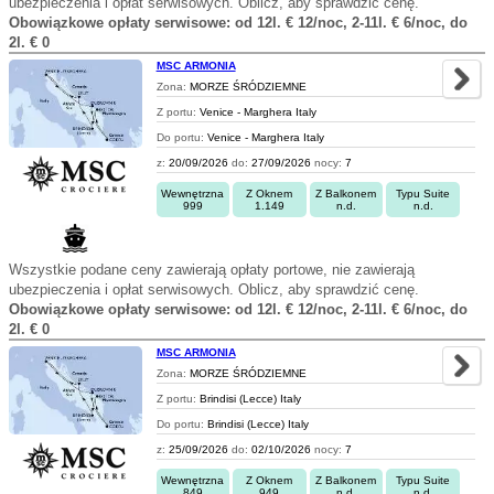
ubezpieczenia i opłat serwisowych. Oblicz, aby sprawdzić cenę.
Obowiązkowe opłaty serwisowe: od 12l. € 12/noc, 2-11l. € 6/noc, do
2l. € 0
MSC ARMONIA
Zona:
MORZE ŚRÓDZIEMNE
Z portu:
Venice - Marghera Italy
Do portu:
Venice - Marghera Italy
z:
20/09/2026
do:
27/09/2026
nocy:
7
Wewnętrzna
Z Oknem
Z Balkonem
Typu Suite
999
1.149
n.d.
n.d.
Wszystkie podane ceny zawierają opłaty portowe, nie zawierają
ubezpieczenia i opłat serwisowych. Oblicz, aby sprawdzić cenę.
Obowiązkowe opłaty serwisowe: od 12l. € 12/noc, 2-11l. € 6/noc, do
2l. € 0
MSC ARMONIA
Zona:
MORZE ŚRÓDZIEMNE
Z portu:
Brindisi (Lecce) Italy
Do portu:
Brindisi (Lecce) Italy
z:
25/09/2026
do:
02/10/2026
nocy:
7
Wewnętrzna
Z Oknem
Z Balkonem
Typu Suite
849
949
n.d.
n.d.