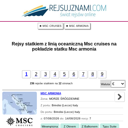
✖ MSC CRUISES
✖ MSC ARMONIA
Rejsy statkiem z linią oceaniczną Msc cruises na
pokładzie statku Msc armonia
1
2
3
4
5
6
7
8
9
236
rejsów statkiem na
12
stronach
Waluta
MSC ARMONIA
Zona:
MORZE ŚRÓDZIEMNE
Z portu:
Brindisi (Lecce) Italy
Do portu:
Brindisi (Lecce) Italy
z:
07/08/2026
do:
14/08/2026
nocy:
7
Wewnętrzna
Z Oknem
Z Balkonem
Typu Suite