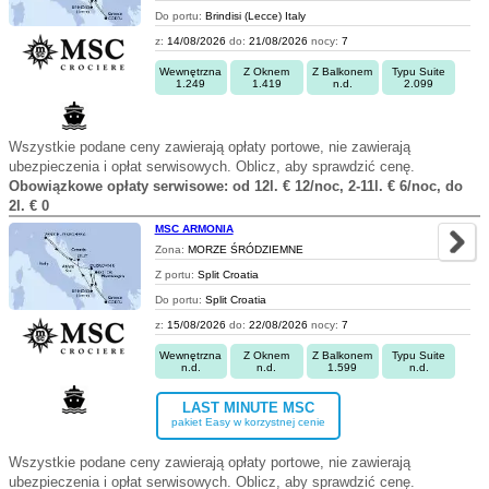
Do portu:
Brindisi (Lecce) Italy
z:
14/08/2026
do:
21/08/2026
nocy:
7
Wewnętrzna
Z Oknem
Z Balkonem
Typu Suite
1.249
1.419
n.d.
2.099
Wszystkie podane ceny zawierają opłaty portowe, nie zawierają
ubezpieczenia i opłat serwisowych. Oblicz, aby sprawdzić cenę.
Obowiązkowe opłaty serwisowe: od 12l. € 12/noc, 2-11l. € 6/noc, do
2l. € 0
MSC ARMONIA
Zona:
MORZE ŚRÓDZIEMNE
Z portu:
Split Croatia
Do portu:
Split Croatia
z:
15/08/2026
do:
22/08/2026
nocy:
7
Wewnętrzna
Z Oknem
Z Balkonem
Typu Suite
n.d.
n.d.
1.599
n.d.
LAST MINUTE MSC
pakiet Easy w korzystnej cenie
Wszystkie podane ceny zawierają opłaty portowe, nie zawierają
ubezpieczenia i opłat serwisowych. Oblicz, aby sprawdzić cenę.