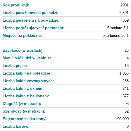
Rok produkcji:
2001
Liczba pasażerów na pokładzie:
2.501
Liczba personelu na pokładzie:
859
Liczba podróżujących/ personelu:
Standard 3:1
Miejsce na pokładzie:
molto buono 36:1
Szybkość (w węzłach):
25
Max. ilość ludzi w kabinie:
4
Liczba pięter:
13
Liczba kabin na pokładzie :
1.056
Liczba kabin wewnętrznych:
238
Liczba kabin z oknem:
241
Liczba kabin z balkonem:
577
Długość (w metrach):
293
Szerokość (w metrach):
32
Pojemność statku (tony):
90.090
Liczba barów:
9