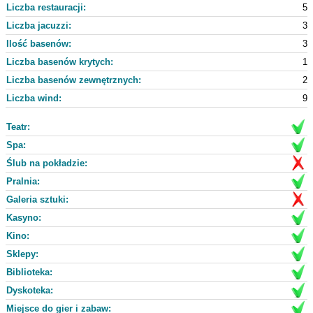
Liczba restauracji:
5
Liczba jacuzzi:
3
Ilość basenów:
3
Liczba basenów krytych:
1
Liczba basenów zewnętrznych:
2
Liczba wind:
9
Teatr:
Spa:
Ślub na pokładzie:
Pralnia:
Galeria sztuki:
Kasyno:
Kino:
Sklepy:
Biblioteka:
Dyskoteka:
Miejsce do gier i zabaw: