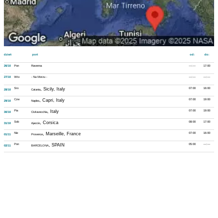
dzień
port
od:
do:
26/10
Pon
Ravenna
---:---
17:00
27/10
Wto
- Na Morzu -
---:---
---:---
Sro
, Sicily, Italy
07:00
16:00
28/10
Catania
Czw
, Capri, Italy
07:00
19:00
29/10
Naples
Pia
, Italy
07:00
19:00
30/10
Civitavecchia
Sob
, Corsica
08:00
17:00
31/10
Ajaccio
Nie
, Marseille, France
07:00
16:00
01/11
Provence
Pon
, SPAIN
05:00
---:---
02/11
BARCELONA