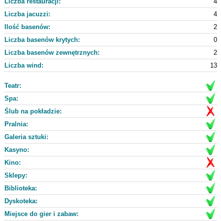
Liczba restauracji:
4
Liczba jacuzzi:
4
Ilość basenów:
2
Liczba basenów krytych:
0
Liczba basenów zewnętrznych:
2
Liczba wind:
13
Teatr:
Spa:
Ślub na pokładzie:
Pralnia:
Galeria sztuki:
Kasyno:
Kino:
Sklepy:
Biblioteka:
Dyskoteka:
Miejsce do gier i zabaw: