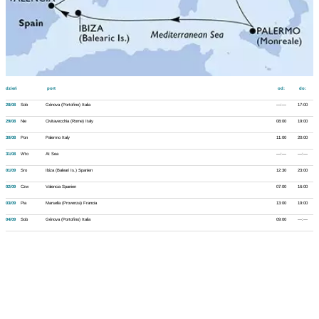
dzień
port
od:
do:
28/08
Sob
Génova (Portofino) Italia
---:---
17:00
29/08
Nie
Civitavecchia (Rome) Italy
08:00
19:00
30/08
Pon
Palermo Italy
11:00
20:00
31/08
Wto
At Sea
---:---
---:---
01/09
Sro
Ibiza (Baleari Is.) Spanien
12:30
23:00
02/09
Czw
Valencia Spanien
07:00
16:00
03/09
Pia
Marsella (Provenza) Francia
13:00
19:00
04/09
Sob
Génova (Portofino) Italia
09:00
---:---