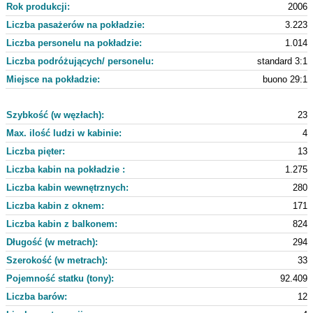
Rok produkcji:
2006
Liczba pasażerów na pokładzie:
3.223
Liczba personelu na pokładzie:
1.014
Liczba podróżujących/ personelu:
standard 3:1
Miejsce na pokładzie:
buono 29:1
Szybkość (w węzłach):
23
Max. ilość ludzi w kabinie:
4
Liczba pięter:
13
Liczba kabin na pokładzie :
1.275
Liczba kabin wewnętrznych:
280
Liczba kabin z oknem:
171
Liczba kabin z balkonem:
824
Długość (w metrach):
294
Szerokość (w metrach):
33
Pojemność statku (tony):
92.409
Liczba barów:
12