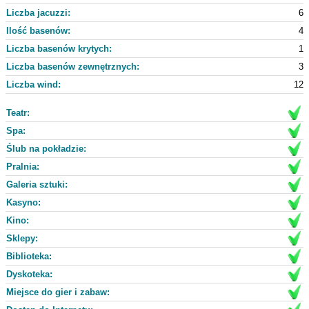
Liczba jacuzzi:
6
Ilość basenów:
4
Liczba basenów krytych:
1
Liczba basenów zewnętrznych:
3
Liczba wind:
12
Teatr:
Spa:
Ślub na pokładzie:
Pralnia:
Galeria sztuki:
Kasyno:
Kino:
Sklepy:
Biblioteka:
Dyskoteka:
Miejsce do gier i zabaw: