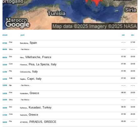
dzień
port
od:
do:
Pon
, Spain
---:---
17:00
07/09
Barcelona
08/09
Wto
- Na Morzu -
---:---
---:---
Sro
, Villefranche, France
07:00
19:00
09/09
Nice
Czw
, Pisa, La Spezia, Italy
07:00
19:00
10/09
Florence
Pia
, Italy
07:00
19:00
11/09
Civitavecchia
Sob
, Capri, Italy
07:00
18:00
12/09
Naples
13/09
Nie
- Na Morzu -
---:---
---:---
Pon
, Greece
08:00
19:00
14/09
Katakolon
15/09
Wto
- Na Morzu -
---:---
---:---
Sro
, Kusadasi, Turkey
08:00
19:00
16/09
Ephesus
Czw
, Greece
07:00
20:00
17/09
Santorini
Pia
, PIRAEUS, GREECE
05:00
---:---
18/09
ATHENS