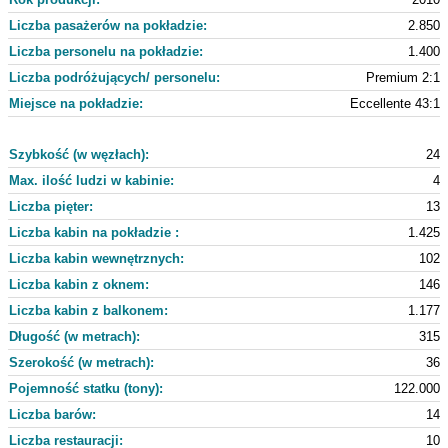
Liczba pasażerów na pokładzie:
2.850
Liczba personelu na pokładzie:
1.400
Liczba podróżujących/ personelu:
Premium 2:1
Miejsce na pokładzie:
Eccellente 43:1
Szybkość (w węzłach):
24
Max. ilość ludzi w kabinie:
4
Liczba pięter:
13
Liczba kabin na pokładzie :
1.425
Liczba kabin wewnętrznych:
102
Liczba kabin z oknem:
146
Liczba kabin z balkonem:
1.177
Długość (w metrach):
315
Szerokość (w metrach):
36
Pojemność statku (tony):
122.000
Liczba barów:
14
Liczba restauracji:
10