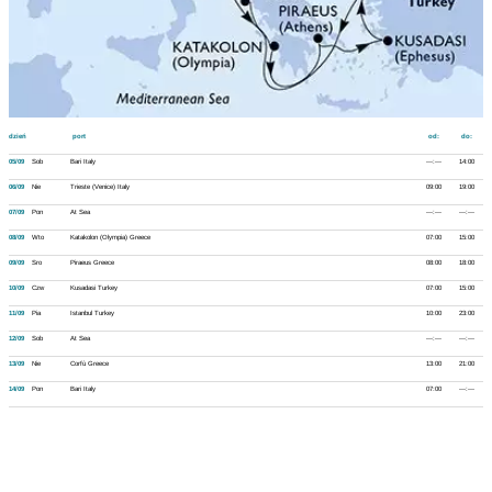
dzień
port
od:
do:
05/09
Sob
Bari Italy
---:---
14:00
06/09
Nie
Trieste (Venice) Italy
09:00
19:00
07/09
Pon
At Sea
---:---
---:---
08/09
Wto
Katakolon (Olympia) Greece
07:00
15:00
09/09
Sro
Piraeus Greece
08:00
18:00
10/09
Czw
Kusadasi Turkey
07:00
15:00
11/09
Pia
Istanbul Turkey
10:00
23:00
12/09
Sob
At Sea
---:---
---:---
13/09
Nie
Corfù Greece
13:00
21:00
14/09
Pon
Bari Italy
07:00
---:---