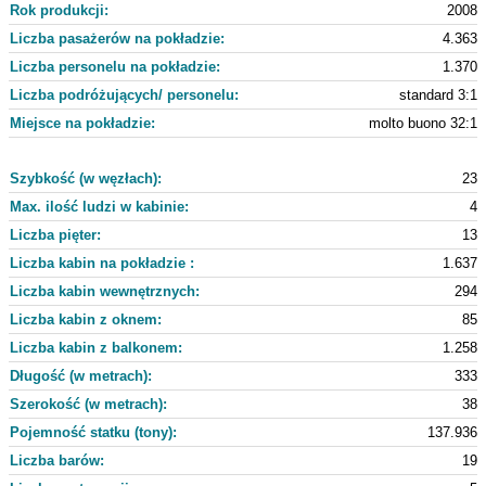
Rok produkcji:
2008
Liczba pasażerów na pokładzie:
4.363
Liczba personelu na pokładzie:
1.370
Liczba podróżujących/ personelu:
standard 3:1
Miejsce na pokładzie:
molto buono 32:1
Szybkość (w węzłach):
23
Max. ilość ludzi w kabinie:
4
Liczba pięter:
13
Liczba kabin na pokładzie :
1.637
Liczba kabin wewnętrznych:
294
Liczba kabin z oknem:
85
Liczba kabin z balkonem:
1.258
Długość (w metrach):
333
Szerokość (w metrach):
38
Pojemność statku (tony):
137.936
Liczba barów:
19