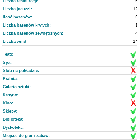
Liczba restauracji:
5
Liczba jacuzzi:
12
Ilość basenów:
5
Liczba basenów krytych:
1
Liczba basenów zewnętrznych:
4
Liczba wind:
14
Teatr:
Spa:
Ślub na pokładzie:
Pralnia:
Galeria sztuki:
Kasyno:
Kino:
Sklepy:
Biblioteka:
Dyskoteka:
Miejsce do gier i zabaw: