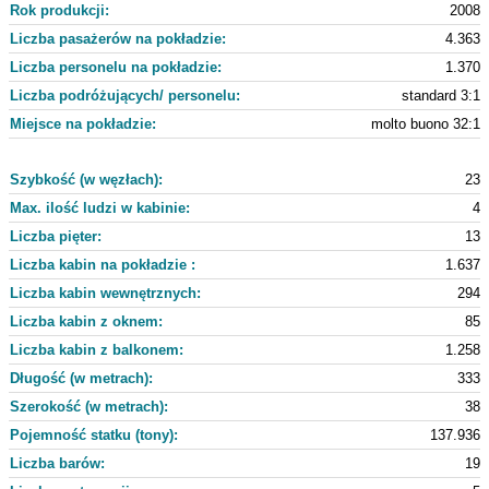
Rok produkcji:
2008
Liczba pasażerów na pokładzie:
4.363
Liczba personelu na pokładzie:
1.370
Liczba podróżujących/ personelu:
standard 3:1
Miejsce na pokładzie:
molto buono 32:1
Szybkość (w węzłach):
23
Max. ilość ludzi w kabinie:
4
Liczba pięter:
13
Liczba kabin na pokładzie :
1.637
Liczba kabin wewnętrznych:
294
Liczba kabin z oknem:
85
Liczba kabin z balkonem:
1.258
Długość (w metrach):
333
Szerokość (w metrach):
38
Pojemność statku (tony):
137.936
Liczba barów:
19