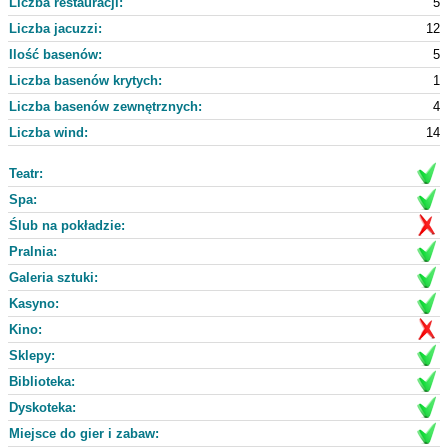
Liczba restauracji:
5
Liczba jacuzzi:
12
Ilość basenów:
5
Liczba basenów krytych:
1
Liczba basenów zewnętrznych:
4
Liczba wind:
14
Teatr:
Spa:
Ślub na pokładzie:
Pralnia:
Galeria sztuki:
Kasyno:
Kino:
Sklepy:
Biblioteka:
Dyskoteka:
Miejsce do gier i zabaw: