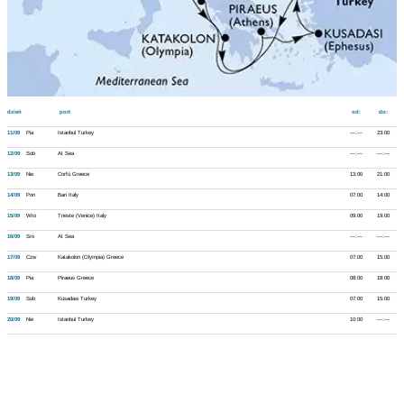
dzień
port
od:
do:
11/09
Pia
Istanbul Turkey
---:---
23:00
12/09
Sob
At Sea
---:---
---:---
13/09
Nie
Corfù Greece
13:00
21:00
14/09
Pon
Bari Italy
07:00
14:00
15/09
Wto
Trieste (Venice) Italy
09:00
19:00
16/09
Sro
At Sea
---:---
---:---
17/09
Czw
Katakolon (Olympia) Greece
07:00
15:00
18/09
Pia
Piraeus Greece
08:00
18:00
19/09
Sob
Kusadasi Turkey
07:00
15:00
20/09
Nie
Istanbul Turkey
10:00
---:---