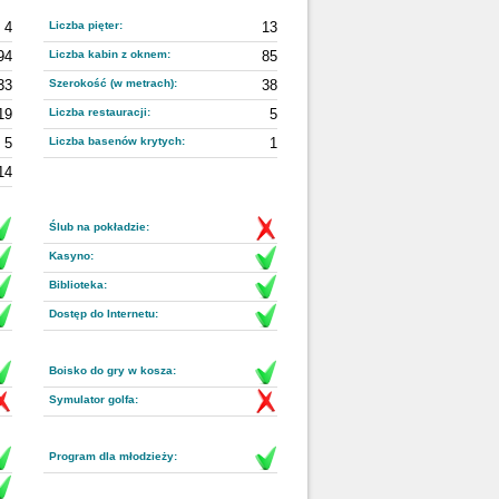
4
Liczba pięter:
13
94
Liczba kabin z oknem:
85
33
Szerokość (w metrach):
38
19
Liczba restauracji:
5
5
Liczba basenów krytych:
1
14
Ślub na pokładzie:
Kasyno:
Biblioteka:
Dostęp do Internetu:
Boisko do gry w kosza:
Symulator golfa:
Program dla młodzieży: