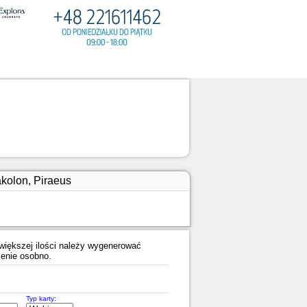
akolon, Piraeus
iększej ilości należy wygenerować
enie osobno.
Typ karty: