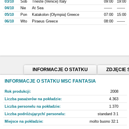
03/10
Sob
Trieste (Venice) Italy
09:00
19:00
04/10
Nie
At Sea
-------
-------
05/10
Pon
Katakolon (Olympia) Greece
07:00
15:00
06/10
Wto
Piraeus Greece
08:00
-------
INFORMACJE O STATKU
ZDJĘCIE 
INFORMACJE O STATKU MSC FANTASIA
Rok produkcji:
2008
Liczba pasażerów na pokładzie:
4.363
Liczba personelu na pokładzie:
1.370
Liczba podróżujących/ personelu:
standard 3:1
Miejsce na pokładzie:
molto buono 32:1