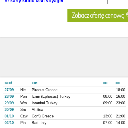
nr karty klubu Msc Voyager
dzień
port
od:
do:
27/09
Nie
Piraeus Greece
-------
18:00
28/09
Pon
Izmir (Ephesus) Turkey
08:00
16:00
29/09
Wto
Istanbul Turkey
09:00
23:00
30/09
Sro
At Sea
-------
-------
01/10
Czw
Corfù Greece
13:00
21:00
02/10
Pia
Bari Italy
07:00
14:00