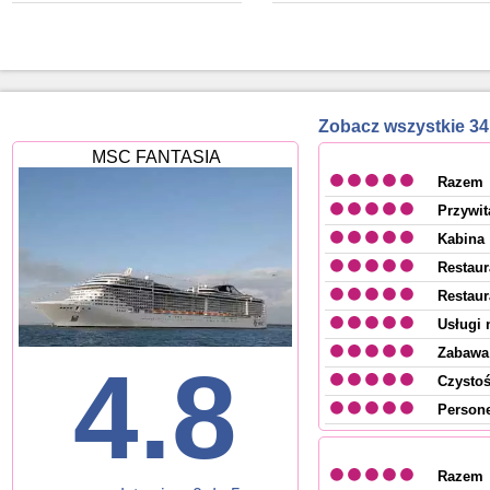
Zobacz wszystkie 3
MSC FANTASIA
Razem
Przywit
Kabina
Restaur
Restaur
Usługi 
Zabawa 
4.8
Czysto
Persone
Razem