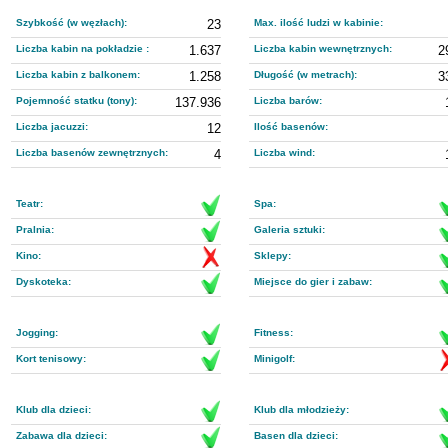
Szybkość (w węzłach):
23
Max. ilość ludzi w kabinie:
Liczba kabin na pokładzie :
1.637
Liczba kabin wewnętrznych:
2
Liczba kabin z balkonem:
1.258
Długość (w metrach):
3
Pojemność statku (tony):
137.936
Liczba barów:
Liczba jacuzzi:
12
Ilość basenów:
Liczba basenów zewnętrznych:
4
Liczba wind:
Teatr:
Spa:
Pralnia:
Galeria sztuki:
Kino:
Sklepy:
Dyskoteka:
Miejsce do gier i zabaw:
Jogging:
Fitness:
Kort tenisowy:
Minigolf:
Klub dla dzieci:
Klub dla młodzieży:
Zabawa dla dzieci:
Basen dla dzieci: