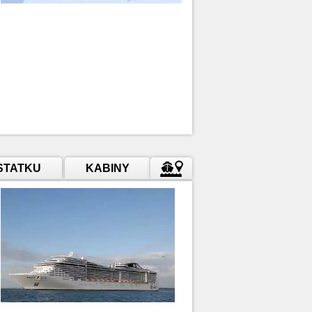
STATKU
KABINY