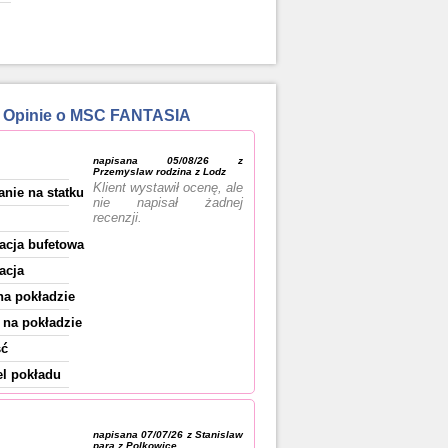
4 Opinie o MSC FANTASIA
napisana 05/08/26 z
Przemyslaw rodzina z Lodz
Klient wystawił ocenę, ale
anie na statku
nie napisał żadnej
recenzji.
acja bufetowa
acja
na pokładzie
na pokładzie
ść
l pokładu
napisana 07/07/26 z Stanislaw
para z Polkowice