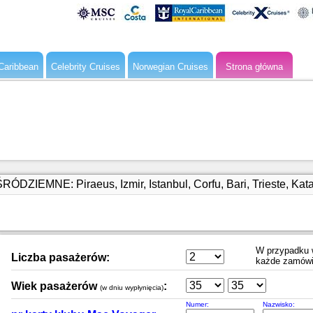
Caribbean
Celebrity Cruises
Norwegian Cruises
Strona główna
DZIEMNE: Piraeus, Izmir, Istanbul, Corfu, Bari, Trieste, Kat
W przypadku w
Liczba pasażerów:
każde zamówi
Wiek pasażerów
:
(w dniu wypłynięcia)
Numer:
Nazwisko: