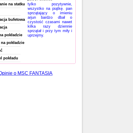
anie na statku
tylko pozytywnie,
wszystko na piątkę. pan
sprzątający o imieniu
arjun bardzo dbał o
acja bufetowa
czystość czasami nawet
kilka razy dziennie
acja
sprzątał i przy tym miły i
na pokładzie
uprzejmy.
na pokładzie
ść
l pokładu
 Opinie o MSC FANTASIA