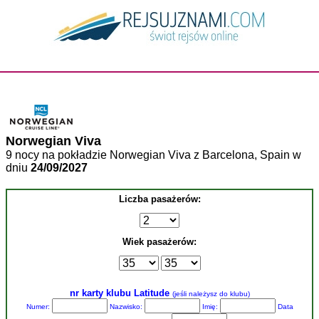
Norwegian Viva
9 nocy na pokładzie Norwegian Viva z Barcelona, Spain w
dniu
24/09/2027
Liczba pasażerów:
Wiek pasażerów:
nr karty klubu Latitude
(jeśli należysz do klubu)
Numer:
Nazwisko:
Imię:
Data