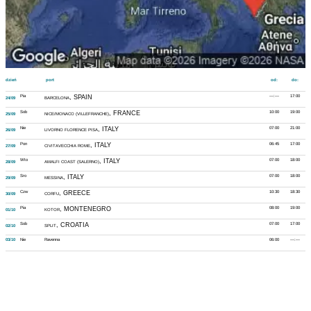
dzień
port
od:
do:
Pia
, SPAIN
---:---
17:00
24/09
BARCELONA
Sob
, FRANCE
10:00
19:00
25/09
NICE/MONACO (VILLEFRANCHE)
Nie
, ITALY
07:00
21:00
26/09
LIVORNO FLORENCE PISA
Pon
, ITALY
06:45
17:00
27/09
CIVITAVECCHIA ROME
Wto
, ITALY
07:00
18:00
28/09
AMALFI COAST (SALERNO)
Sro
, ITALY
07:00
18:00
29/09
MESSINA
Czw
, GREECE
10:30
18:30
30/09
CORFU
Pia
, MONTENEGRO
08:00
19:00
01/10
KOTOR
Sob
, CROATIA
07:00
17:00
02/10
SPLIT
03/10
Nie
Ravenna
06:00
---:---