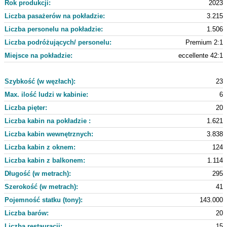
Rok produkcji:
2023
Liczba pasażerów na pokładzie:
3.215
Liczba personelu na pokładzie:
1.506
Liczba podróżujących/ personelu:
Premium 2:1
Miejsce na pokładzie:
eccellente 42:1
Szybkość (w węzłach):
23
Max. ilość ludzi w kabinie:
6
Liczba pięter:
20
Liczba kabin na pokładzie :
1.621
Liczba kabin wewnętrznych:
3.838
Liczba kabin z oknem:
124
Liczba kabin z balkonem:
1.114
Długość (w metrach):
295
Szerokość (w metrach):
41
Pojemność statku (tony):
143.000
Liczba barów:
20
Liczba restauracji:
15