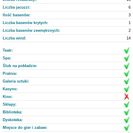
Liczba jacuzzi:
6
Ilość basenów:
3
Liczba basenów krytych:
1
Liczba basenów zewnętrznych:
2
Liczba wind:
14
Teatr:
Spa:
Ślub na pokładzie:
Pralnia:
Galeria sztuki:
Kasyno:
Kino:
Sklepy:
Biblioteka:
Dyskoteka:
Miejsce do gier i zabaw: