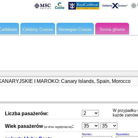
Caribbean
Celebrity Cruises
Norwegian Cruises
Strona główna
NARYJSKIE I MAROKO: Canary Islands, Spain, Morocco
W przypadku w
Liczba pasażerów:
każde zamówi
Wiek pasażerów
:
(w dniu wypłynięcia)
Numer:
Nazwisko: