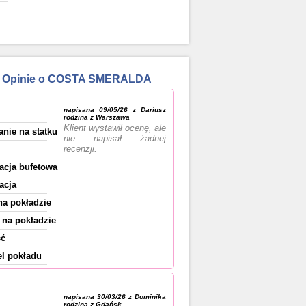
38 Opinie o COSTA SMERALDA
napisana 09/05/26 z Dariusz
rodzina z Warszawa
Klient wystawił ocenę, ale
anie na statku
nie napisał żadnej
recenzji.
acja bufetowa
acja
na pokładzie
na pokładzie
ść
l pokładu
napisana 30/03/26 z Dominika
rodzina z Gdańsk