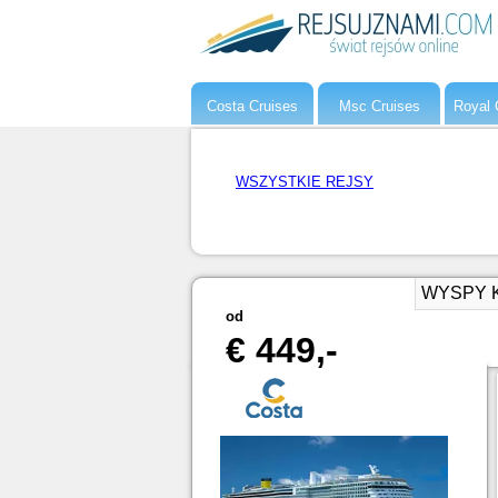
Costa Cruises
Msc Cruises
Royal 
WSZYSTKIE REJSY
WYSPY KA
od
€ 449,-