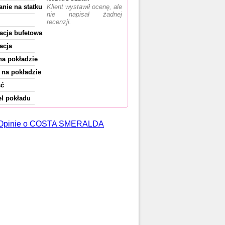
anie na statku
Klient wystawił ocenę, ale
nie napisał żadnej
recenzji.
acja bufetowa
acja
na pokładzie
na pokładzie
ść
l pokładu
8 Opinie o COSTA SMERALDA