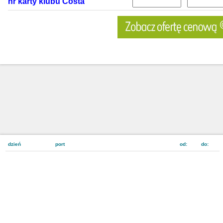
nr karty klubu Costa
dzień
port
od:
do: