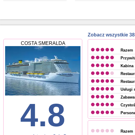
Zobacz wszystkie 
COSTA SMERALDA
Razem
Przywit
Kabina
Restaur
Restaur
Usługi 
Zabawa 
4.8
Czysto
Persone
Razem