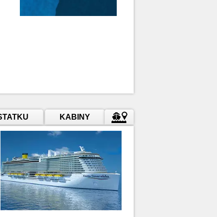
STATKU
KABINY