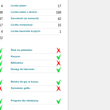
4
Liczba pięter:
17
88
Liczba kabin z oknem:
168
37
Szerokość (w metrach):
42
17
Liczba restauracji:
15
4
Liczba basenów krytych:
1
22
Ślub na pokładzie:
Kasyno:
Biblioteka:
Dostęp do Internetu:
Boisko do gry w kosza:
Symulator golfa:
Program dla młodzieży: