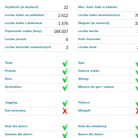
Szybkość (w węzłach):
22
Max. ilość ludzi w kabinie:
Liczba kabin na pokładzie :
2.612
Liczba kabin wewnętrznych:
7
Liczba kabin z balkonem:
1.576
Długość (w metrach):
3
Pojemność statku (tony):
184.037
Liczba barów:
Liczba jacuzzi:
6
Ilość basenów:
Liczba basenów zewnętrznych:
3
Liczba wind:
Teatr:
Spa:
Pralnia:
Galeria sztuki:
Kino:
Sklepy:
Dyskoteka:
Miejsce do gier i zabaw:
Jogging:
Fitness:
Kort tenisowy:
Minigolf:
Klub dla dzieci:
Klub dla młodzieży:
Zabawa dla dzieci:
Basen dla dzieci: