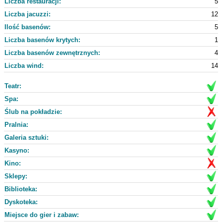
Liczba restauracji:
5
Liczba jacuzzi:
12
Ilość basenów:
5
Liczba basenów krytych:
1
Liczba basenów zewnętrznych:
4
Liczba wind:
14
Teatr:
Spa:
Ślub na pokładzie:
Pralnia:
Galeria sztuki:
Kasyno:
Kino:
Sklepy:
Biblioteka:
Dyskoteka:
Miejsce do gier i zabaw: