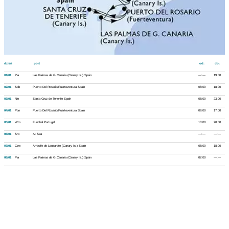
dzień
port
od:
do:
01/01
Pia
Las Palmas de G.Canaria (Canary Is.) Spain
---:---
19:00
02/01
Sob
Puerto Del Rosario/Fuerteventura Spain
08:00
18:00
03/01
Nie
Santa Cruz de Tenerife Spain
08:00
23:00
04/01
Pon
Puerto Del Rosario/Fuerteventura Spain
09:00
17:00
05/01
Wto
Funchal Portugal
10:00
20:00
06/01
Sro
At Sea
---:---
---:---
07/01
Czw
Arrecife de Lanzarote (Canary Is.) Spain
08:00
18:00
08/01
Pia
Las Palmas de G.Canaria (Canary Is.) Spain
07:00
---:---