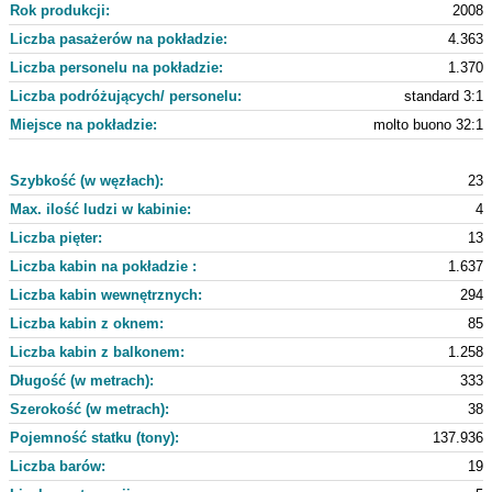
Rok produkcji:
2008
Liczba pasażerów na pokładzie:
4.363
Liczba personelu na pokładzie:
1.370
Liczba podróżujących/ personelu:
standard 3:1
Miejsce na pokładzie:
molto buono 32:1
Szybkość (w węzłach):
23
Max. ilość ludzi w kabinie:
4
Liczba pięter:
13
Liczba kabin na pokładzie :
1.637
Liczba kabin wewnętrznych:
294
Liczba kabin z oknem:
85
Liczba kabin z balkonem:
1.258
Długość (w metrach):
333
Szerokość (w metrach):
38
Pojemność statku (tony):
137.936
Liczba barów:
19