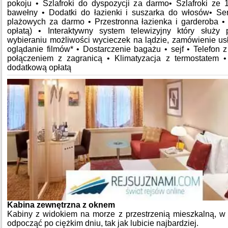
pokoju • Szlafroki do dyspozycji za darmo• Szlafroki ze 
bawełny • Dodatki do łazienki i suszarka do włosów• Se
plażowych za darmo • Przestronna łazienka i garderoba •
opłatą) • Interaktywny system telewizyjny który służy
wybieraniu możliwości wycieczek na lądzie, zamówienie usł
oglądanie filmów* • Dostarczenie bagażu • sejf • Telefon 
połączeniem z zagranicą • Klimatyzacja z termostatem •
dodatkową opłatą
Kabina zewnętrzna z oknem
Kabiny z widokiem na morze z przestrzenią mieszkalną, w 
odpocząć po ciężkim dniu, tak jak lubicie najbardziej.