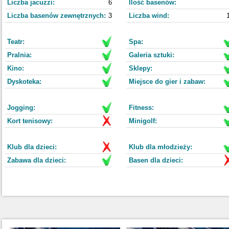
Liczba jacuzzi:
6
Ilość basenów:
Liczba basenów zewnętrznych:
3
Liczba wind:
Teatr:
Spa:
Pralnia:
Galeria sztuki:
Kino:
Sklepy:
Dyskoteka:
Miejsce do gier i zabaw:
Jogging:
Fitness:
Kort tenisowy:
Minigolf:
Klub dla dzieci:
Klub dla młodzieży:
Zabawa dla dzieci:
Basen dla dzieci: