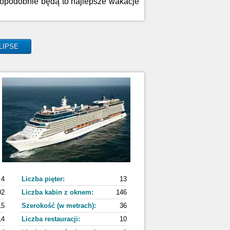
opodobnie będą to najlepsze wakacje
CLIPSE
4
Liczba pięter:
13
02
Liczba kabin z oknem:
146
15
Szerokość (w metrach):
36
14
Liczba restauracji:
10