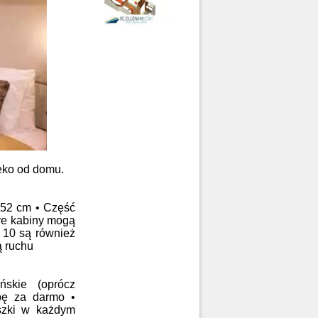
leko od domu.
152 cm • Część
óre kabiny mogą
i 10 są również
ą ruchu
skie (oprócz
bę za darmo •
szki w każdym