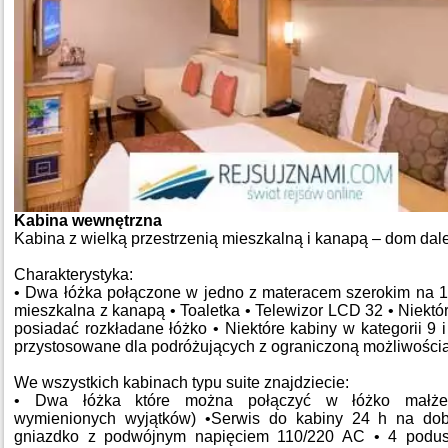
Kabina wewnętrzna
Kabina z wielką przestrzenią mieszkalną i kanapą – dom da
Charakterystyka:
• Dwa łóżka połączone w jedno z materacem szerokim na 
mieszkalna z kanapą • Toaletka • Telewizor LCD 32 • Niekt
posiadać rozkładane łóżko • Niektóre kabiny w kategorii 9 
przystosowane dla podróżujących z ograniczoną możliwości
We wszystkich kabinach typu suite znajdziecie:
• Dwa łóżka które można połączyć w łóżko małżeń
wymienionych wyjątków) •Serwis do kabiny 24 h na do
gniazdko z podwójnym napięciem 110/220 AC • 4 podu