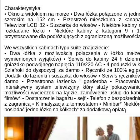
Charakterystyka:
• Okno z widokiem na morze • Dwa łóżka połączone w jedn
szerokim na 152 cm • Przestrzeń mieszkalna z kanapą
Telewizor LCD 32 • Suszarka do włosów • Niektóre kabiny
rozkładane łóżko • Niektóre kabiny z kategorii 9 i 
przystosowane dla podróżujących z ograniczoną możliwości
We wszystkich kabinach typu suite znajdziecie:
• Dwa łóżka z możliwością połączenia w łóżko małżeń
wymienionych wyjątków) • Serwis do kabiny 24 h dzienn
gniazdko podwójnego napięcia 110/220 AC • 4 poduszki w 
Szlafroki do dyspozycji za darmo • Ręczniki ze 100% egips
Dodatki do łazienki i suszarka do włosów • Serwis ręcznik
darmo • Przestronna łazienka i garderoba • Pracownia 
Interaktywny system telewizyjny który służy pokazywani
możliwości wycieczek na lądzie, zamówienie usług do kabi
filmów* • Dostarczenie bagażu • sejf • Telefon z bezpośred
z zagranicą • Klimatyzacja z termostatem • Minibar* Niekt
posiadać jedno łóżko na kółkach* za dodatkową opłatą