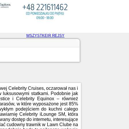
WSZYSTKEIR REJSY
gowej Celebrity Cruises, oczarował nas i
w luksusowymi statkami. Podobnie jak
lstice i Celebrity Equinox – również
tarasów, w które wyposażone jest 85%
ezwykłym podejściem do kuchni całego
wiarnię Celebrity iLounge SM, która
any dostęp do internetu, interesujące
dodać cudowny trawnik w Lawn Clube na