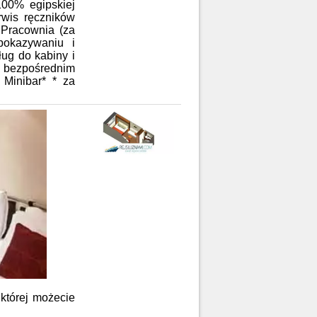
100% egipskiej
rwis ręczników
 Pracownia (za
 pokazywaniu i
ug do kabiny i
z bezpośrednim
 Minibar* * za
której możecie