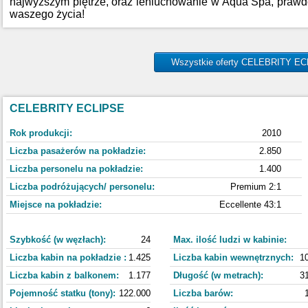
najwyższym piętrze, oraz leniuchowanie w Aqua Spa, prawd
waszego życia!
Wszystkie oferty CELEBRITY E
CELEBRITY ECLIPSE
Rok produkcji:
2010
Liczba pasażerów na pokładzie:
2.850
Liczba personelu na pokładzie:
1.400
Liczba podróżujących/ personelu:
Premium 2:1
Miejsce na pokładzie:
Eccellente 43:1
Szybkość (w węzłach):
24
Max. ilość ludzi w kabinie:
Liczba kabin na pokładzie :
1.425
Liczba kabin wewnętrznych:
1
Liczba kabin z balkonem:
1.177
Długość (w metrach):
3
Pojemność statku (tony):
122.000
Liczba barów: