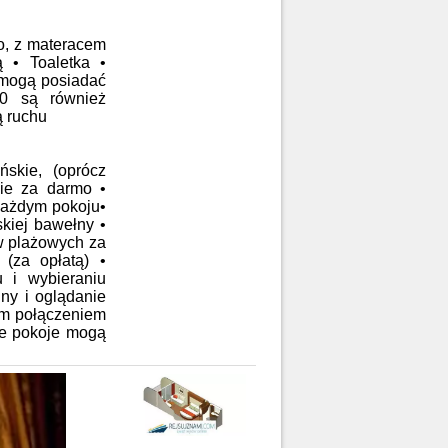
o, z materacem
 • Toaletka •
 mogą posiadać
10 są również
ą ruchu
skie, (oprócz
ie za darmo •
każdym pokoju•
kiej bawełny •
ów plażowych za
(za opłatą) •
u i wybieraniu
ny i oglądanie
nim połączeniem
óre pokoje mogą