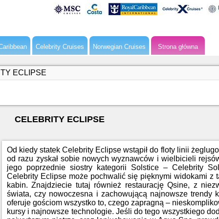
Caribbean
Celebrity Cruises
Norwegian Cruises
Strona główna
TY ECLIPSE
CELEBRITY ECLIPSE
Od kiedy statek Celebrity Eclipse wstąpił do floty linii żeglu
od razu zyskał sobie nowych wyznawców i wielbicieli rejsó
jego poprzednie siostry kategorii Solstice – Celebrity So
Celebrity Eclipse może pochwalić się pięknymi widokami z 
kabin. Znajdziecie tutaj również restaurację Qsine, z ni
świata, czy nowoczesna i zachowującą najnowsze trendy ka
oferuje gościom wszystko to, czego zapragną – nieskomplikow
kursy i najnowsze technologie. Jeśli do tego wszystkiego 