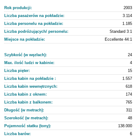
Rok produkcji:
2003
Liczba pasażerów na pokładzie:
3.114
Liczba personelu na pokładzie:
1.185
Liczba podróżujących/ personelu:
Standard 3:1
Miejsce na pokładzie:
Eccellente 44:1
Szybkość (w węzłach):
24
Max. ilość ludzi w kabinie:
4
Liczba pięter:
15
Liczba kabin na pokładzie :
1.557
Liczba kabin wewnętrznych:
618
Liczba kabin z oknem:
174
Liczba kabin z balkonem:
765
Długość (w metrach):
311
Szerokość (w metrach):
48
Pojemność statku (tony):
138.000
Liczba barów:
6