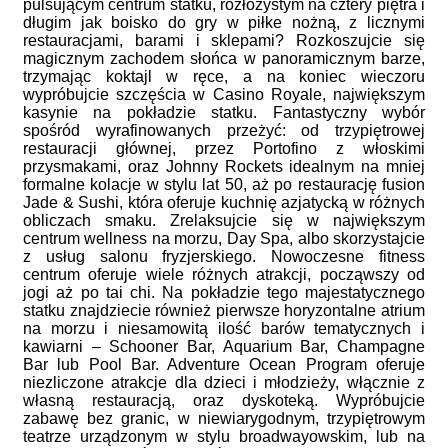
pulsującym centrum statku, rozłożystym na cztery piętra i
długim jak boisko do gry w piłke nożną, z licznymi
restauracjami, barami i sklepami? Rozkoszujcie się
magicznym zachodem słońca w panoramicznym barze,
trzymając koktajl w ręce, a na koniec wieczoru
wypróbujcie szczęścia w Casino Royale, największym
kasynie na pokładzie statku. Fantastyczny wybór
spośród wyrafinowanych przeżyć: od trzypiętrowej
restauracji głównej, przez Portofino z włoskimi
przysmakami, oraz Johnny Rockets idealnym na mniej
formalne kolacje w stylu lat 50, aż po restaurację fusion
Jade & Sushi, która oferuje kuchnię azjatycką w różnych
obliczach smaku. Zrelaksujcie się w największym
centrum wellness na morzu, Day Spa, albo skorzystajcie
z usług salonu fryzjerskiego. Nowoczesne fitness
centrum oferuje wiele różnych atrakcji, począwszy od
jogi aż po tai chi. Na pokładzie tego majestatycznego
statku znajdziecie również pierwsze horyzontalne atrium
na morzu i niesamowitą ilość barów tematycznych i
kawiarni – Schooner Bar, Aquarium Bar, Champagne
Bar lub Pool Bar. Adventure Ocean Program oferuje
niezliczone atrakcje dla dzieci i młodzieży, włącznie z
własną restauracją, oraz dyskoteką. Wypróbujcie
zabawę bez granic, w niewiarygodnym, trzypiętrowym
teatrze urządzonym w stylu broadwayowskim, lub na