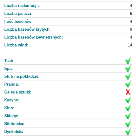
Liczba restauracji:
4
Liczba jacuzzi:
6
Ilość basenów:
4
Liczba basenów krytych:
0
Liczba basenów zewnętrznych:
4
Liczba wind:
14
Teatr:
Spa:
Ślub na pokładzie:
Pralnia:
Galeria sztuki:
Kasyno:
Kino:
Sklepy:
Biblioteka:
Dyskoteka: