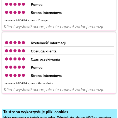
Pomoc
Strona internetowa
napisana 14/06/26 z
para z Żurczyn
Klient wystawił ocenę, ale nie napisał żadnej recenzji.
Rzetelność informacji
Obsługa klienta
Czas oczekiwania
Pomoc
Strona internetowa
napisana 14/06/26 z
para z Ruda slaska
Klient wystawił ocenę, ale nie napisał żadnej recenzji.
613
recenzje na
21
stronach
Ta strona wykorzystuje pliki cookies
które pomagają w świadczeniu usług. Odwiedzając stronę iWi Tour wyrażasz