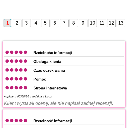
1
2
3
4
5
6
7
8
9
10
11
12
13
14
15
Rzetelność informacji
Obsługa klienta
Czas oczekiwania
Pomoc
Strona internetowa
napisana 05/08/26 z
rodzina z Lodz
Klient wystawił ocenę, ale nie napisał żadnej recenzji.
Rzetelność informacji