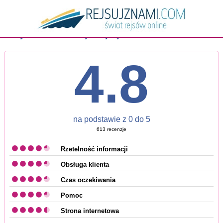
Wszystkie 613 recenzji o rejsujznami.com
4.8
na podstawie z
0
do
5
613
recenzje
Rzetelność informacji
Obsługa klienta
Czas oczekiwania
Pomoc
Strona internetowa