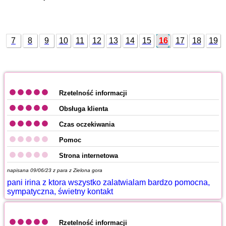
7
8
9
10
11
12
13
14
15
16
17
18
19
20
21
Rzetelność informacji
Obsługa klienta
Czas oczekiwania
Pomoc
Strona internetowa
napisana 09/06/23 z
para z Zielona gora
pani irina z ktora wszystko zalatwialam bardzo pomocna,
sympatyczna, świetny kontakt
Rzetelność informacji