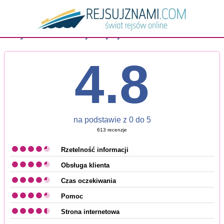
Wszystkie 613 recenzji o rejsujznami.com
4.8
na podstawie z
0
do
5
613
recenzje
Rzetelność informacji
Obsługa klienta
Czas oczekiwania
Pomoc
Strona internetowa