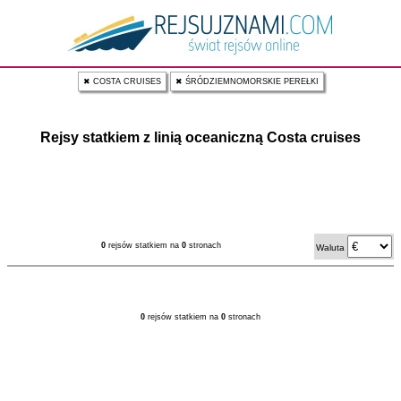
✖ COSTA CRUISES
✖ ŚRÓDZIEMNOMORSKIE PEREŁKI
Rejsy statkiem z linią oceaniczną Costa cruises
0
rejsów statkiem na
0
stronach
Waluta
0
rejsów statkiem na
0
stronach