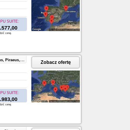
PU SUITE:
.577,00
dzić cenę.
 GREECE, Civitavecchia, Italy
Zobacz ofertę
PU SUITE:
.983,00
dzić cenę.