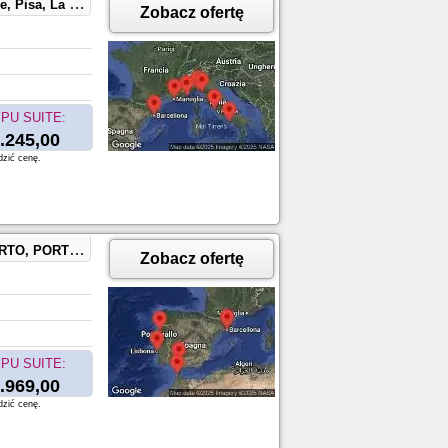
ille, France, BARCELONA, SPAIN
Zobacz ofertę
PU SUITE:
.245,00
dzić cenę.
 TANGIER, MOROCCO
Zobacz ofertę
PU SUITE:
.969,00
dzić cenę.