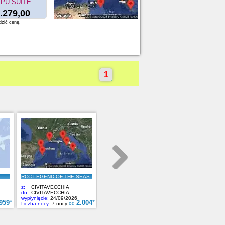
PU SUITE:
.279,00
dzić cenę.
1