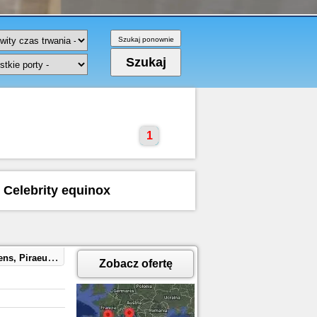
1
u Celebrity equinox
 GREECE, Civitavecchia, Italy
Zobacz ofertę