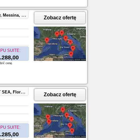
, Nice, Villefranche, France
Zobacz ofertę
PU SUITE:
.288,00
dzić cenę.
LTA, Sicily, Palermo, Italy
Zobacz ofertę
PU SUITE:
.285,00