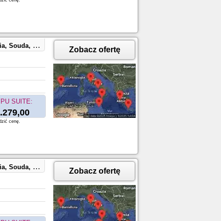
dzić cenę.
taly, Civitavecchia, Italy
Zobacz ofertę
PU SUITE:
.279,00
dzić cenę.
taly, Civitavecchia, Italy
Zobacz ofertę