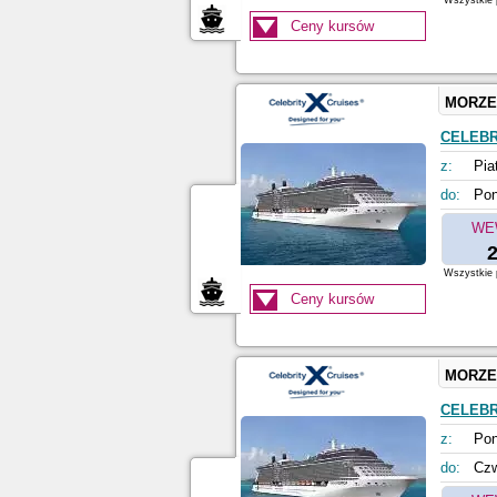
Wszystkie p
Ceny kursów
MORZE
CELEBR
z:
Pia
do:
Pon
WE
2
Wszystkie p
Ceny kursów
MORZE
CELEBR
z:
Pon
do:
Czw