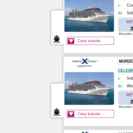
z:
Czw
do:
Sob
WE
2
Wszystkie p
Ceny kursów
MORZE
CELEBR
z:
Sob
do:
Wto
WE
2
Wszystkie p
Ceny kursów