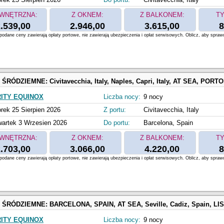
WNĘTRZNA:
Z OKNEM:
Z BALKONEM:
TY
.539,00
2.946,00
3.615,00
8
odane ceny zawierają opłaty portowe, nie zawierają ubezpieczenia i opłat serwisowych. Oblicz, aby spraw
 ŚRÓDZIEMNE:
Civitavecchia, Italy, Naples, Capri, Italy, AT SEA, PORTOFINO, ITALY, Florence, Pisa, La Spezia, Italy, Nice, Villefranche, France, Provence, Marseil
ITY EQUINOX
Liczba nocy:
9 nocy
rek 25 Sierpien 2026
Z portu:
Civitavecchia, Italy
artek 3 Wrzesien 2026
Do portu:
Barcelona, Spain
WNĘTRZNA:
Z OKNEM:
Z BALKONEM:
TY
.703,00
3.066,00
4.220,00
8
odane ceny zawierają opłaty portowe, nie zawierają ubezpieczenia i opłat serwisowych. Oblicz, aby spraw
 ŚRÓDZIEMNE:
BARCELONA, SPAIN, AT SEA, Seville, Cadiz, Spain, LISBON, PORTUGAL, PORTO, PORTUGAL, 
ITY EQUINOX
Liczba nocy:
9 nocy