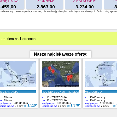
WNĘTRZNA:
Z OKNEM:
Z BALKONEM:
TY
.459,00
2.863,00
3.234,00
8
odane ceny zawierają opłaty portowe, nie zawierają ubezpieczenia i opłat serwisowych. Oblicz, aby spraw
 statkiem na
1
stronach