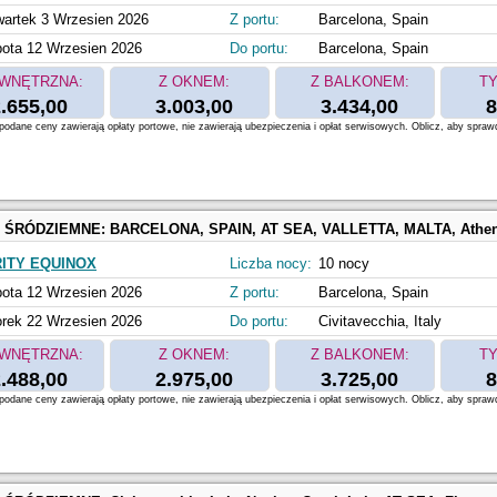
artek 3 Wrzesien 2026
Z portu:
Barcelona, Spain
ota 12 Wrzesien 2026
Do portu:
Barcelona, Spain
WNĘTRZNA:
Z OKNEM:
Z BALKONEM:
TY
.655,00
3.003,00
3.434,00
8
odane ceny zawierają opłaty portowe, nie zawierają ubezpieczenia i opłat serwisowych. Oblicz, aby spraw
 ŚRÓDZIEMNE:
BARCELONA, SPAIN, AT SEA, VALLETTA, MALTA, Athens, Piraeus, Greece, Ephesus, Kusadasi, Turkey, SANTORINI, GREECE, MYKONOS, GREECE, KATAKOLON,
ITY EQUINOX
Liczba nocy:
10 nocy
ota 12 Wrzesien 2026
Z portu:
Barcelona, Spain
rek 22 Wrzesien 2026
Do portu:
Civitavecchia, Italy
WNĘTRZNA:
Z OKNEM:
Z BALKONEM:
TY
.488,00
2.975,00
3.725,00
8
odane ceny zawierają opłaty portowe, nie zawierają ubezpieczenia i opłat serwisowych. Oblicz, aby spraw