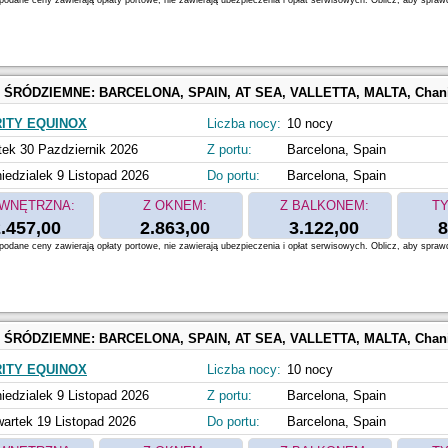
odane ceny zawierają opłaty portowe, nie zawierają ubezpieczenia i opłat serwisowych. Oblicz, aby spraw
 ŚRÓDZIEMNE:
BARCELONA, SPAIN, AT SEA, VALLETTA, MALTA, Chania, Souda, Crete, Greece, KATAKOLON, GREECE, Sicily, Messina, Italy, Naples, Capri, I
ITY EQUINOX
Liczba nocy:
10 nocy
tek 30 Pazdziernik 2026
Z portu:
Barcelona, Spain
iedzialek 9 Listopad 2026
Do portu:
Barcelona, Spain
WNĘTRZNA:
Z OKNEM:
Z BALKONEM:
TY
.457,00
2.863,00
3.122,00
8
odane ceny zawierają opłaty portowe, nie zawierają ubezpieczenia i opłat serwisowych. Oblicz, aby spraw
 ŚRÓDZIEMNE:
BARCELONA, SPAIN, AT SEA, VALLETTA, MALTA, Chania, Souda, Crete, Greece, KATAKOLON, GREECE, Sicily, Messina, Italy, Naples, Capri, I
ITY EQUINOX
Liczba nocy:
10 nocy
iedzialek 9 Listopad 2026
Z portu:
Barcelona, Spain
artek 19 Listopad 2026
Do portu:
Barcelona, Spain