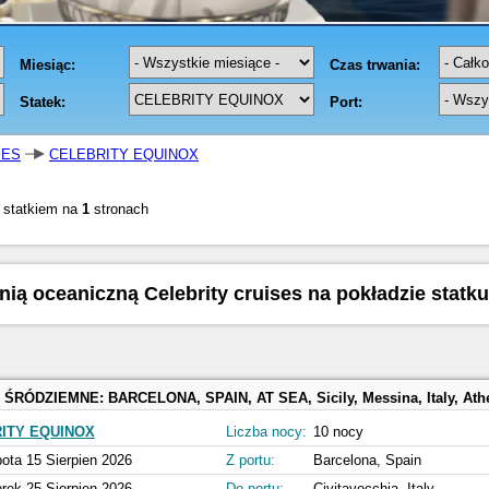
SES
CELEBRITY EQUINOX
 statkiem na
1
stronach
inią oceaniczną Celebrity cruises na pokładzie statk
 ŚRÓDZIEMNE:
BARCELONA, SPAIN, AT SEA, Sicily, Messina, Italy, Athens, Piraeus, Greece, SANTORINI, GREECE, Ephesus, Kusadasi, Turkey, MYKONOS, GREECE, KATAKOLON,
ITY EQUINOX
Liczba nocy:
10 nocy
ota 15 Sierpien 2026
Z portu:
Barcelona, Spain
rek 25 Sierpien 2026
Do portu:
Civitavecchia, Italy