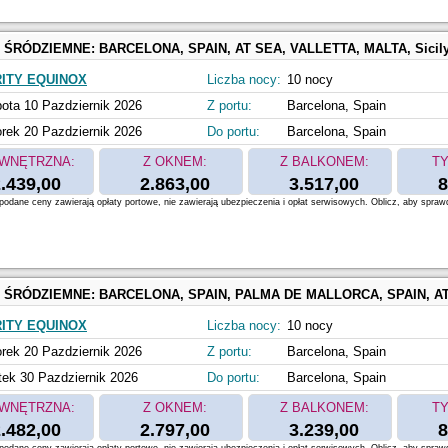
 ŚRÓDZIEMNE:
BARCELONA, SPAIN, AT SEA, VALLETTA, MALTA, Sicily, Messina, Italy, Naples, Capri, Italy, Civitavecchia, Italy, Florence, Pisa, La Spezia, Italy
ITY EQUINOX
Liczba nocy:
10 nocy
ota 10 Pazdziernik 2026
Z portu:
Barcelona, Spain
rek 20 Pazdziernik 2026
Do portu:
Barcelona, Spain
WNĘTRZNA:
Z OKNEM:
Z BALKONEM:
TY
.439,00
2.863,00
3.517,00
8
odane ceny zawierają opłaty portowe, nie zawierają ubezpieczenia i opłat serwisowych. Oblicz, aby spraw
 ŚRÓDZIEMNE:
BARCELONA, SPAIN, PALMA DE MALLORCA, SPAIN, AT SEA, Florence, Pisa, La Spezia, Italy, Civitavecchia, Italy, Naples, Capri, Italy, VALLETTA, MA
ITY EQUINOX
Liczba nocy:
10 nocy
rek 20 Pazdziernik 2026
Z portu:
Barcelona, Spain
tek 30 Pazdziernik 2026
Do portu:
Barcelona, Spain
WNĘTRZNA:
Z OKNEM:
Z BALKONEM:
TY
.482,00
2.797,00
3.239,00
8