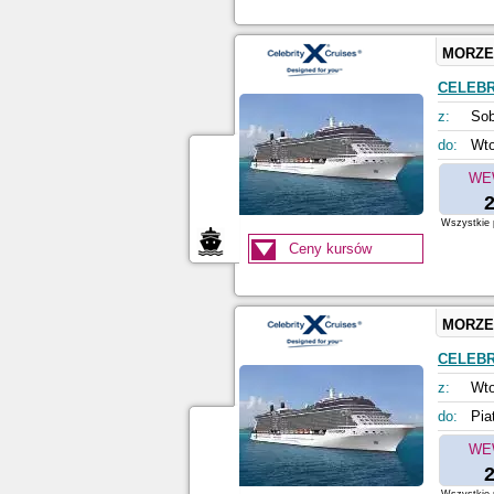
MORZE
CELEBR
z:
Sob
do:
Wto
WE
2
Wszystkie p
Ceny kursów
MORZE
CELEBR
z:
Wto
do:
Pia
WE
2