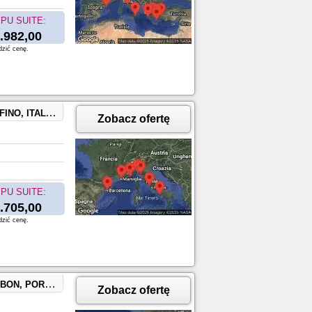
PU SUITE:
.982,00
dzić cenę.
le, France, BARCELONA, SPAIN
Zobacz ofertę
PU SUITE:
.705,00
dzić cenę.
TANGIER, MOROCCO
Zobacz ofertę