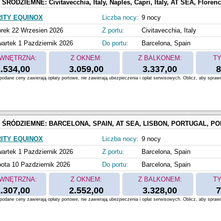
 ŚRÓDZIEMNE:
Civitavecchia, Italy, Naples, Capri, Italy, AT SEA, Florence, Pisa, La Spezia, Italy, PORTOFINO, ITALY, Nice, Villefranche, France, Provence, Marse
ITY EQUINOX
Liczba nocy:
9 nocy
rek 22 Wrzesien 2026
Z portu:
Civitavecchia, Italy
artek 1 Pazdziernik 2026
Do portu:
Barcelona, Spain
WNĘTRZNA:
Z OKNEM:
Z BALKONEM:
TY
.534,00
3.059,00
3.337,00
8
odane ceny zawierają opłaty portowe, nie zawierają ubezpieczenia i opłat serwisowych. Oblicz, aby spraw
 ŚRÓDZIEMNE:
BARCELONA, SPAIN, AT SEA, LISBON, PORTUGAL, PORTO, PORTUGAL, Seville, Cadiz, Spain,
ITY EQUINOX
Liczba nocy:
9 nocy
artek 1 Pazdziernik 2026
Z portu:
Barcelona, Spain
ota 10 Pazdziernik 2026
Do portu:
Barcelona, Spain
WNĘTRZNA:
Z OKNEM:
Z BALKONEM:
TY
.307,00
2.552,00
3.328,00
7
odane ceny zawierają opłaty portowe, nie zawierają ubezpieczenia i opłat serwisowych. Oblicz, aby spraw