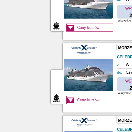
WE
2
Wszystkie p
Ceny kursów
MORZE
CELEBR
z:
Wto
do:
Czw
WE
2
Wszystkie p
Ceny kursów
MORZE
CELEBR