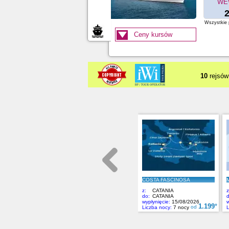
WE
2
Wszystkie p
Ceny kursów
10
rejsów