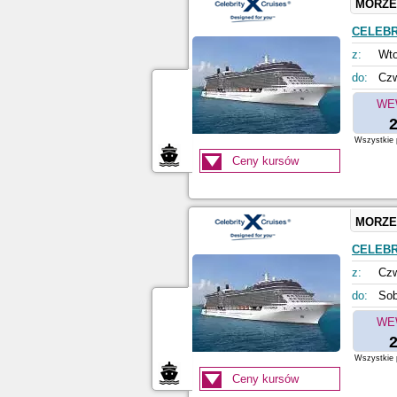
MORZE
CELEBR
z:
Wto
do:
Czw
WE
2
Wszystkie p
Ceny kursów
MORZE
CELEBR
z:
Czw
do:
Sob
WE
2
Wszystkie p
Ceny kursów