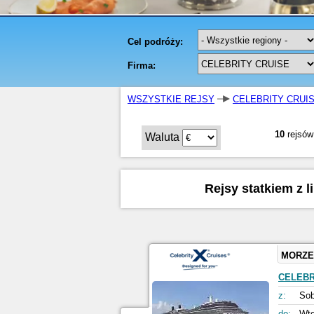
WSZYSTKIE REJSY
CELEBRITY CRUI
10
rejsów
Waluta
Rejsy statkiem z l
MORZE
CELEBR
z:
Sob
do:
Wto