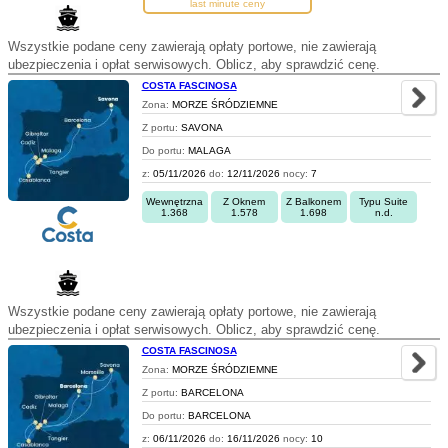
last minute ceny
Wszystkie podane ceny zawierają opłaty portowe, nie zawierają
ubezpieczenia i opłat serwisowych. Oblicz, aby sprawdzić cenę.
COSTA FASCINOSA
Zona:
MORZE ŚRÓDZIEMNE
Z portu:
SAVONA
Do portu:
MALAGA
z:
05/11/2026
do:
12/11/2026
nocy:
7
Wewnętrzna
Z Oknem
Z Balkonem
Typu Suite
1.368
1.578
1.698
n.d.
Wszystkie podane ceny zawierają opłaty portowe, nie zawierają
ubezpieczenia i opłat serwisowych. Oblicz, aby sprawdzić cenę.
COSTA FASCINOSA
Zona:
MORZE ŚRÓDZIEMNE
Z portu:
BARCELONA
Do portu:
BARCELONA
z:
06/11/2026
do:
16/11/2026
nocy:
10