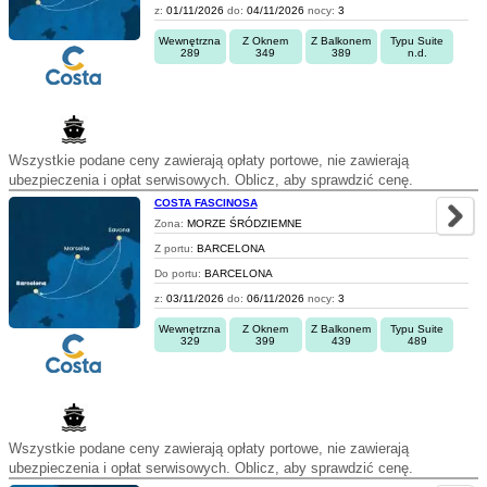
z:
01/11/2026
do:
04/11/2026
nocy:
3
Wewnętrzna
Z Oknem
Z Balkonem
Typu Suite
289
349
389
n.d.
Wszystkie podane ceny zawierają opłaty portowe, nie zawierają
ubezpieczenia i opłat serwisowych. Oblicz, aby sprawdzić cenę.
COSTA FASCINOSA
Zona:
MORZE ŚRÓDZIEMNE
Z portu:
BARCELONA
Do portu:
BARCELONA
z:
03/11/2026
do:
06/11/2026
nocy:
3
Wewnętrzna
Z Oknem
Z Balkonem
Typu Suite
329
399
439
489
Wszystkie podane ceny zawierają opłaty portowe, nie zawierają
ubezpieczenia i opłat serwisowych. Oblicz, aby sprawdzić cenę.