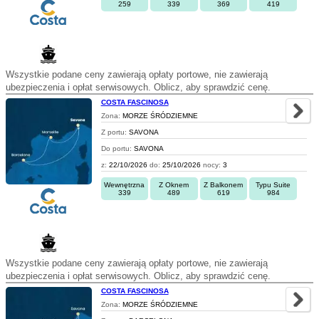
259
339
369
419
Wszystkie podane ceny zawierają opłaty portowe, nie zawierają
ubezpieczenia i opłat serwisowych. Oblicz, aby sprawdzić cenę.
COSTA FASCINOSA
Zona:
MORZE ŚRÓDZIEMNE
Z portu:
SAVONA
Do portu:
SAVONA
z:
22/10/2026
do:
25/10/2026
nocy:
3
Wewnętrzna
Z Oknem
Z Balkonem
Typu Suite
339
489
619
984
Wszystkie podane ceny zawierają opłaty portowe, nie zawierają
ubezpieczenia i opłat serwisowych. Oblicz, aby sprawdzić cenę.
COSTA FASCINOSA
Zona:
MORZE ŚRÓDZIEMNE