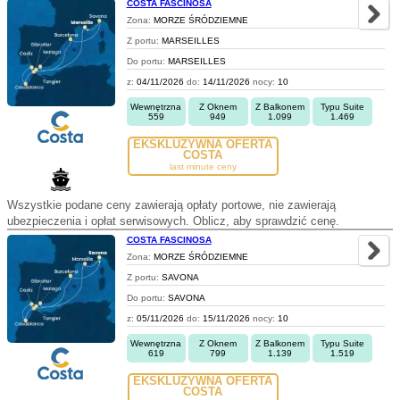
COSTA FASCINOSA
Zona:
MORZE ŚRÓDZIEMNE
Z portu:
MARSEILLES
Do portu:
MARSEILLES
z:
04/11/2026
do:
14/11/2026
nocy:
10
Wewnętrzna
Z Oknem
Z Balkonem
Typu Suite
559
949
1.099
1.469
EKSKLUZYWNA OFERTA
COSTA
last minute ceny
Wszystkie podane ceny zawierają opłaty portowe, nie zawierają
ubezpieczenia i opłat serwisowych. Oblicz, aby sprawdzić cenę.
COSTA FASCINOSA
Zona:
MORZE ŚRÓDZIEMNE
Z portu:
SAVONA
Do portu:
SAVONA
z:
05/11/2026
do:
15/11/2026
nocy:
10
Wewnętrzna
Z Oknem
Z Balkonem
Typu Suite
619
799
1.139
1.519
EKSKLUZYWNA OFERTA
COSTA