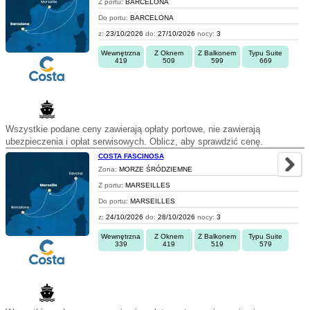
Z portu:
BARCELONA
Do portu:
BARCELONA
z:
23/10/2026
do:
27/10/2026
nocy:
3
Wewnętrzna
Z Oknem
Z Balkonem
Typu Suite
419
509
599
669
Wszystkie podane ceny zawierają opłaty portowe, nie zawierają
ubezpieczenia i opłat serwisowych. Oblicz, aby sprawdzić cenę.
COSTA FASCINOSA
Zona:
MORZE ŚRÓDZIEMNE
Z portu:
MARSEILLES
Do portu:
MARSEILLES
z:
24/10/2026
do:
28/10/2026
nocy:
3
Wewnętrzna
Z Oknem
Z Balkonem
Typu Suite
339
419
519
579