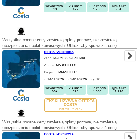
Wewnętrzna
Z Oknem
Z Balkonem
Typu Suite
639
879
1.783
n.d.
Wszystkie podane ceny zawierają opłaty portowe, nie zawierają
ubezpieczenia i opłat serwisowych. Oblicz, aby sprawdzić cenę.
COSTA FASCINOSA
Zona:
MORZE ŚRÓDZIEMNE
Z portu:
MARSEILLES
Do portu:
MARSEILLES
z:
14/11/2026
do:
24/11/2026
nocy:
10
Wewnętrzna
Z Oknem
Z Balkonem
Typu Suite
569
739
1.009
1.329
EKSKLUZYWNA OFERTA
COSTA
last minute ceny
Wszystkie podane ceny zawierają opłaty portowe, nie zawierają
ubezpieczenia i opłat serwisowych. Oblicz, aby sprawdzić cenę.
COSTA FASCINOSA