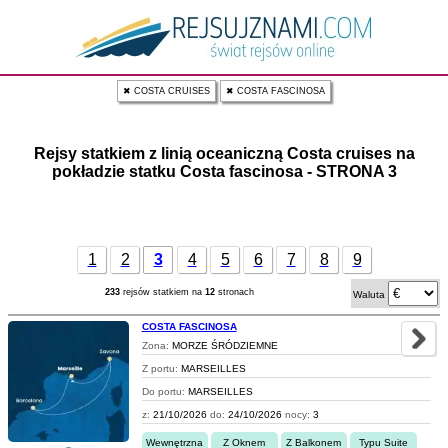
✖ COSTA CRUISES
✖ COSTA FASCINOSA
Rejsy statkiem z linią oceaniczną Costa cruises na
pokładzie statku Costa fascinosa - STRONA 3
1
2
3
4
5
6
7
8
9
233
rejsów statkiem na
12
stronach
Waluta
COSTA FASCINOSA
Zona:
MORZE ŚRÓDZIEMNE
Z portu:
MARSEILLES
Do portu:
MARSEILLES
z:
21/10/2026
do:
24/10/2026
nocy:
3
Wewnętrzna
Z Oknem
Z Balkonem
Typu Suite