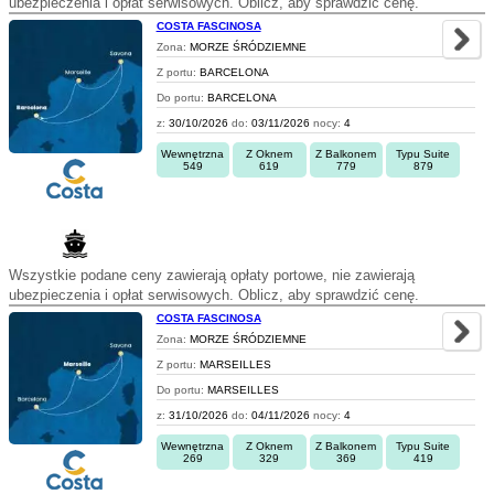
ubezpieczenia i opłat serwisowych. Oblicz, aby sprawdzić cenę.
COSTA FASCINOSA
Zona:
MORZE ŚRÓDZIEMNE
Z portu:
BARCELONA
Do portu:
BARCELONA
z:
30/10/2026
do:
03/11/2026
nocy:
4
Wewnętrzna
Z Oknem
Z Balkonem
Typu Suite
549
619
779
879
Wszystkie podane ceny zawierają opłaty portowe, nie zawierają
ubezpieczenia i opłat serwisowych. Oblicz, aby sprawdzić cenę.
COSTA FASCINOSA
Zona:
MORZE ŚRÓDZIEMNE
Z portu:
MARSEILLES
Do portu:
MARSEILLES
z:
31/10/2026
do:
04/11/2026
nocy:
4
Wewnętrzna
Z Oknem
Z Balkonem
Typu Suite
269
329
369
419