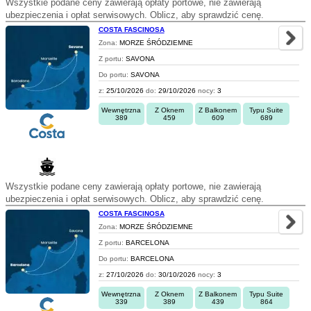
Wszystkie podane ceny zawierają opłaty portowe, nie zawierają
ubezpieczenia i opłat serwisowych. Oblicz, aby sprawdzić cenę.
COSTA FASCINOSA
Zona:
MORZE ŚRÓDZIEMNE
Z portu:
SAVONA
Do portu:
SAVONA
z:
25/10/2026
do:
29/10/2026
nocy:
3
Wewnętrzna
Z Oknem
Z Balkonem
Typu Suite
389
459
609
689
Wszystkie podane ceny zawierają opłaty portowe, nie zawierają
ubezpieczenia i opłat serwisowych. Oblicz, aby sprawdzić cenę.
COSTA FASCINOSA
Zona:
MORZE ŚRÓDZIEMNE
Z portu:
BARCELONA
Do portu:
BARCELONA
z:
27/10/2026
do:
30/10/2026
nocy:
3
Wewnętrzna
Z Oknem
Z Balkonem
Typu Suite
339
389
439
864