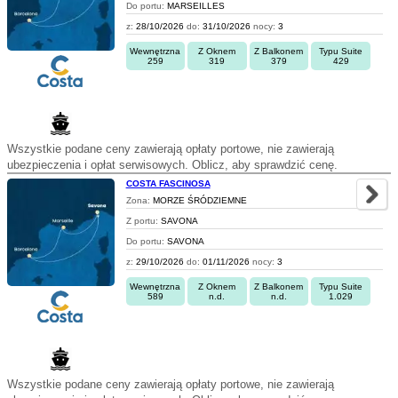
Do portu:
MARSEILLES
z:
28/10/2026
do:
31/10/2026
nocy:
3
Wewnętrzna
Z Oknem
Z Balkonem
Typu Suite
259
319
379
429
Wszystkie podane ceny zawierają opłaty portowe, nie zawierają
ubezpieczenia i opłat serwisowych. Oblicz, aby sprawdzić cenę.
COSTA FASCINOSA
Zona:
MORZE ŚRÓDZIEMNE
Z portu:
SAVONA
Do portu:
SAVONA
z:
29/10/2026
do:
01/11/2026
nocy:
3
Wewnętrzna
Z Oknem
Z Balkonem
Typu Suite
589
n.d.
n.d.
1.029
Wszystkie podane ceny zawierają opłaty portowe, nie zawierają