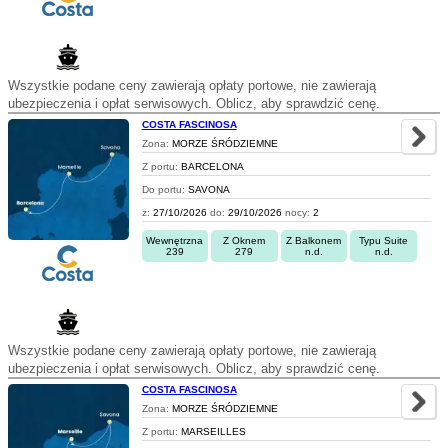
Wszystkie podane ceny zawierają opłaty portowe, nie zawierają
ubezpieczenia i opłat serwisowych. Oblicz, aby sprawdzić cenę.
COSTA FASCINOSA
Zona:
MORZE ŚRÓDZIEMNE
Z portu:
BARCELONA
Do portu:
SAVONA
z:
27/10/2026
do:
29/10/2026
nocy:
2
Wewnętrzna
Z Oknem
Z Balkonem
Typu Suite
239
279
n.d.
n.d.
Wszystkie podane ceny zawierają opłaty portowe, nie zawierają
ubezpieczenia i opłat serwisowych. Oblicz, aby sprawdzić cenę.
COSTA FASCINOSA
Zona:
MORZE ŚRÓDZIEMNE
Z portu:
MARSEILLES