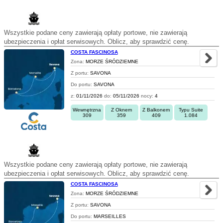
Wszystkie podane ceny zawierają opłaty portowe, nie zawierają
ubezpieczenia i opłat serwisowych. Oblicz, aby sprawdzić cenę.
COSTA FASCINOSA
Zona:
MORZE ŚRÓDZIEMNE
Z portu:
SAVONA
Do portu:
SAVONA
z:
01/11/2026
do:
05/11/2026
nocy:
4
Wewnętrzna
Z Oknem
Z Balkonem
Typu Suite
309
359
409
1.084
Wszystkie podane ceny zawierają opłaty portowe, nie zawierają
ubezpieczenia i opłat serwisowych. Oblicz, aby sprawdzić cenę.
COSTA FASCINOSA
Zona:
MORZE ŚRÓDZIEMNE
Z portu:
SAVONA
Do portu:
MARSEILLES