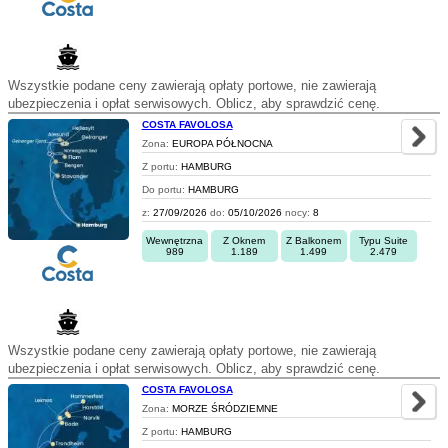
Wszystkie podane ceny zawierają opłaty portowe, nie zawierają
ubezpieczenia i opłat serwisowych. Oblicz, aby sprawdzić cenę.
COSTA FAVOLOSA
Zona:
EUROPA PÓŁNOCNA
Z portu:
HAMBURG
Do portu:
HAMBURG
z:
27/09/2026
do:
05/10/2026
nocy:
8
Wewnętrzna
Z Oknem
Z Balkonem
Typu Suite
989
1.189
1.499
2.479
Wszystkie podane ceny zawierają opłaty portowe, nie zawierają
ubezpieczenia i opłat serwisowych. Oblicz, aby sprawdzić cenę.
COSTA FAVOLOSA
Zona:
MORZE ŚRÓDZIEMNE
Z portu:
HAMBURG