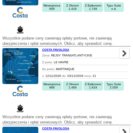
Wewnętrzna
Z Oknem
Z Balkonem
Typu Suite
959
1.419
1.749
n.d.
Wszystkie podane ceny zawierają opłaty portowe, nie zawierają
ubezpieczenia i opłat serwisowych. Oblicz, aby sprawdzić cenę.
COSTA FAVOLOSA
Zona:
REJSY TRANSATLANTYCKIE
Z portu:
LE HAVRE
Do portu:
MARTINIQUE
z:
12/11/2026
do:
03/12/2026
nocy:
21
Wewnętrzna
Z Oknem
Z Balkonem
Typu Suite
989
1.469
1.819
2.059
Wszystkie podane ceny zawierają opłaty portowe, nie zawierają
ubezpieczenia i opłat serwisowych. Oblicz, aby sprawdzić cenę.
COSTA FAVOLOSA