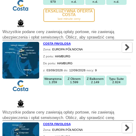
979
n.d.
n.d.
n.d.
EKSKLUZYWNA OFERTA
COSTA
last minute ceny
Wszystkie podane ceny zawierają opłaty portowe, nie zawierają
ubezpieczenia i opłat serwisowych. Oblicz, aby sprawdzić cenę.
COSTA FAVOLOSA
Zona:
EUROPA PÓŁNOCNA
Z portu:
HAMBURG
Do portu:
HAMBURG
z:
03/09/2026
do:
12/09/2026
nocy:
9
Wewnętrzna
Z Oknem
Z Balkonem
Typu Suite
1.359
1.599
2.149
2.824
Wszystkie podane ceny zawierają opłaty portowe, nie zawierają
ubezpieczenia i opłat serwisowych. Oblicz, aby sprawdzić cenę.
COSTA FAVOLOSA
Zona:
EUROPA PÓŁNOCNA