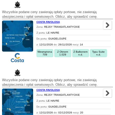
Wszystkie podane ceny zawierają opłaty portowe, nie zawierają
ubezpieczenia i opłat serwisowych. Oblicz, aby sprawdzić cenę.
COSTA FAVOLOSA
Zona:
REJSY TRANSATLANTYCKIE
Z portu:
LE HAVRE
Do portu:
GUADELOUPE
z:
12/11/2026
do:
26/11/2026
nocy:
14
Wewnętrzna
Z Oknem
Z Balkonem
Typu Suite
709
1.029
n.d.
n.d.
Wszystkie podane ceny zawierają opłaty portowe, nie zawierają
ubezpieczenia i opłat serwisowych. Oblicz, aby sprawdzić cenę.
COSTA FAVOLOSA
Zona:
REJSY TRANSATLANTYCKIE
Z portu:
LE HAVRE
Do portu:
GUADELOUPE
z:
12/11/2026
do:
02/12/2026
nocy:
20