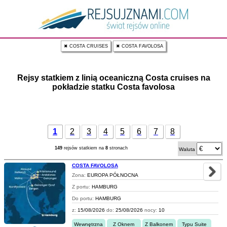
✖ COSTA CRUISES
✖ COSTA FAVOLOSA
Rejsy statkiem z linią oceaniczną Costa cruises na
pokładzie statku Costa favolosa
1
2
3
4
5
6
7
8
149
rejsów statkiem na
8
stronach
Waluta
COSTA FAVOLOSA
Zona:
EUROPA PÓŁNOCNA
Z portu:
HAMBURG
Do portu:
HAMBURG
z:
15/08/2026
do:
25/08/2026
nocy:
10
Wewnętrzna
Z Oknem
Z Balkonem
Typu Suite