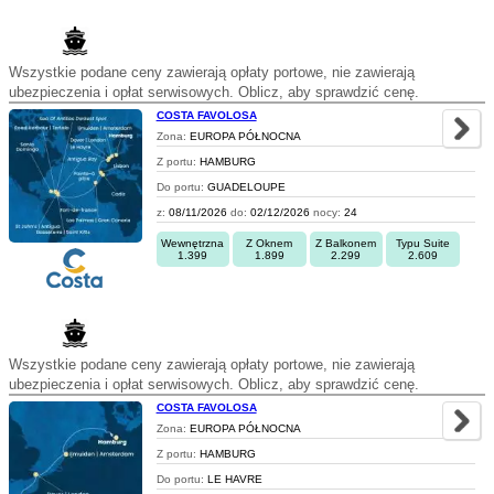
Wszystkie podane ceny zawierają opłaty portowe, nie zawierają
ubezpieczenia i opłat serwisowych. Oblicz, aby sprawdzić cenę.
COSTA FAVOLOSA
Zona:
EUROPA PÓŁNOCNA
Z portu:
HAMBURG
Do portu:
GUADELOUPE
z:
08/11/2026
do:
02/12/2026
nocy:
24
Wewnętrzna
Z Oknem
Z Balkonem
Typu Suite
1.399
1.899
2.299
2.609
Wszystkie podane ceny zawierają opłaty portowe, nie zawierają
ubezpieczenia i opłat serwisowych. Oblicz, aby sprawdzić cenę.
COSTA FAVOLOSA
Zona:
EUROPA PÓŁNOCNA
Z portu:
HAMBURG
Do portu:
LE HAVRE