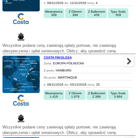
z:
08/11/2026
do:
12/11/2026
nocy:
4
Wewnętrzna
Z Oknem
Z Balkonem
Typu Suite
309
399
459
509
Wszystkie podane ceny zawierają opłaty portowe, nie zawierają
ubezpieczenia i opłat serwisowych. Oblicz, aby sprawdzić cenę.
COSTA FAVOLOSA
Zona:
EUROPA PÓŁNOCNA
Z portu:
HAMBURG
Do portu:
MARTINIQUE
z:
08/11/2026
do:
03/12/2026
nocy:
25
Wewnętrzna
Z Oknem
Z Balkonem
Typu Suite
1.419
1.979
2.399
3.994
Wszystkie podane ceny zawierają opłaty portowe, nie zawierają
ubezpieczenia i opłat serwisowych. Oblicz, aby sprawdzić cenę.