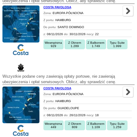
ubezpieczenia i opłat serwisowych. Oblicz, aby sprawdzić cenę.
COSTA FAVOLOSA
Zona:
EUROPA PÓŁNOCNA
Z portu:
HAMBURG
Do portu:
SANTO DOMINGO
z:
08/11/2026
do:
30/11/2026
nocy:
22
Wewnętrzna
Z Oknem
Z Balkonem
Typu Suite
929
1.289
1.749
1.999
Wszystkie podane ceny zawierają opłaty portowe, nie zawierają
ubezpieczenia i opłat serwisowych. Oblicz, aby sprawdzić cenę.
COSTA FAVOLOSA
Zona:
EUROPA PÓŁNOCNA
Z portu:
HAMBURG
Do portu:
GUADELOUPE
z:
08/11/2026
do:
26/11/2026
nocy:
18
Wewnętrzna
Z Oknem
Z Balkonem
Typu Suite
449
809
1.109
1.259