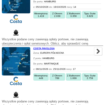
Do portu:
HAMBURG
z:
05/10/2026
do:
19/10/2026
nocy:
14
Wewnętrzna
Z Oknem
Z Balkonem
Typu Suite
1.419
2.039
3.359
3.829
Wszystkie podane ceny zawierają opłaty portowe, nie zawierają
ubezpieczenia i opłat serwisowych. Oblicz, aby sprawdzić cenę.
COSTA FAVOLOSA
Zona:
EUROPA PÓŁNOCNA
Z portu:
HAMBURG
Do portu:
MARTINIQUE
z:
08/11/2026
do:
25/11/2026
nocy:
17
Wewnętrzna
Z Oknem
Z Balkonem
Typu Suite
449
789
1.069
2.759
Wszystkie podane ceny zawierają opłaty portowe, nie zawierają