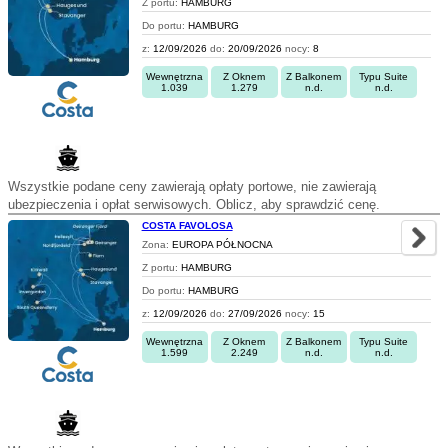
Z portu:
HAMBURG
Do portu:
HAMBURG
z:
12/09/2026
do:
20/09/2026
nocy:
8
Wewnętrzna
Z Oknem
Z Balkonem
Typu Suite
1.039
1.279
n.d.
n.d.
Wszystkie podane ceny zawierają opłaty portowe, nie zawierają
ubezpieczenia i opłat serwisowych. Oblicz, aby sprawdzić cenę.
COSTA FAVOLOSA
Zona:
EUROPA PÓŁNOCNA
Z portu:
HAMBURG
Do portu:
HAMBURG
z:
12/09/2026
do:
27/09/2026
nocy:
15
Wewnętrzna
Z Oknem
Z Balkonem
Typu Suite
1.599
2.249
n.d.
n.d.