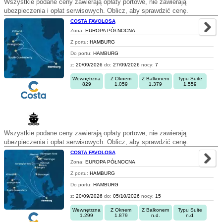
Wszystkie podane ceny zawierają opłaty portowe, nie zawierają
ubezpieczenia i opłat serwisowych. Oblicz, aby sprawdzić cenę.
COSTA FAVOLOSA
Zona:
EUROPA PÓŁNOCNA
Z portu:
HAMBURG
Do portu:
HAMBURG
z:
20/09/2026
do:
27/09/2026
nocy:
7
Wewnętrzna
Z Oknem
Z Balkonem
Typu Suite
829
1.059
1.379
1.559
Wszystkie podane ceny zawierają opłaty portowe, nie zawierają
ubezpieczenia i opłat serwisowych. Oblicz, aby sprawdzić cenę.
COSTA FAVOLOSA
Zona:
EUROPA PÓŁNOCNA
Z portu:
HAMBURG
Do portu:
HAMBURG
z:
20/09/2026
do:
05/10/2026
nocy:
15
Wewnętrzna
Z Oknem
Z Balkonem
Typu Suite
1.299
1.879
n.d.
n.d.