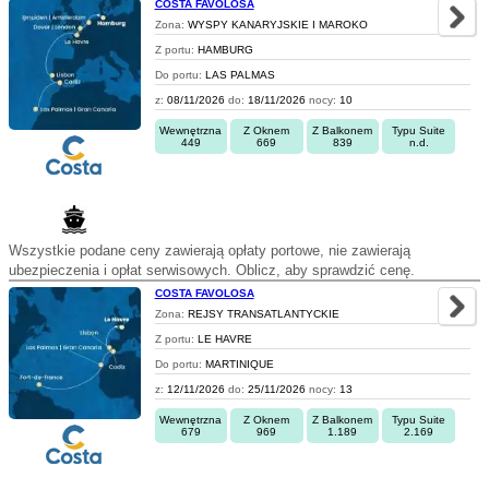
COSTA FAVOLOSA
Zona:
WYSPY KANARYJSKIE I MAROKO
Z portu:
HAMBURG
Do portu:
LAS PALMAS
z:
08/11/2026
do:
18/11/2026
nocy:
10
Wewnętrzna
Z Oknem
Z Balkonem
Typu Suite
449
669
839
n.d.
Wszystkie podane ceny zawierają opłaty portowe, nie zawierają
ubezpieczenia i opłat serwisowych. Oblicz, aby sprawdzić cenę.
COSTA FAVOLOSA
Zona:
REJSY TRANSATLANTYCKIE
Z portu:
LE HAVRE
Do portu:
MARTINIQUE
z:
12/11/2026
do:
25/11/2026
nocy:
13
Wewnętrzna
Z Oknem
Z Balkonem
Typu Suite
679
969
1.189
2.169