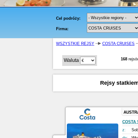
WSZYSTKIE REJSY
COSTA CRUISES
168
rejsó
Waluta
Rejsy statkiem
AUSTR
COSTA 
z:
Sob
do:
Wto