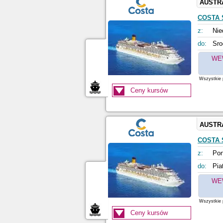
AUSTR
COSTA 
z:
Nie
do:
Sro
WE
Wszystkie p
Ceny kursów
AUSTR
COSTA 
z:
Pon
do:
Pia
WE
Wszystkie p
Ceny kursów