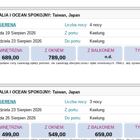
ALIA I OCEAN SPOKOJNY:
Taiwan, Japan
SERENA
Liczba nocy:
4 nocy
da 19 Sierpien 2026
Z portu:
Keelung
dziela 23 Sierpien 2026
Do portu:
Keelung
WNĘTRZNA:
Z OKNEM:
Z BALKONEM:
TY
689,00
789,00
n.d.
odane ceny zawierają opłaty portowe, nie zawierają ubezpieczenia i opłat serwisowych. Oblicz, aby spraw
ALIA I OCEAN SPOKOJNY:
Taiwan, Japan
SERENA
Liczba nocy:
3 nocy
dziela 23 Sierpien 2026
Z portu:
Keelung
da 26 Sierpien 2026
Do portu:
Keelung
WNĘTRZNA:
Z OKNEM:
Z BALKONEM:
TY
499,00
549,00
659,00