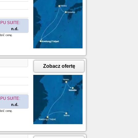
PU SUITE:
n.d.
dzić cenę.
Zobacz ofertę
PU SUITE:
n.d.
dzić cenę.