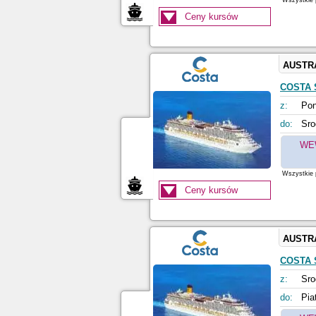
Wszystkie p
Ceny kursów
AUSTR
COSTA 
z:
Pon
do:
Sro
WE
Wszystkie p
Ceny kursów
AUSTR
COSTA 
z:
Sro
do:
Pia