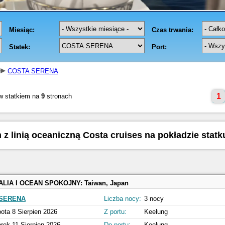
COSTA SERENA
1
w statkiem na
9
stronach
 z linią oceaniczną Costa cruises na pokładzie stat
ALIA I OCEAN SPOKOJNY:
Taiwan, Japan
SERENA
Liczba nocy:
3 nocy
ota 8 Sierpien 2026
Z portu:
Keelung
rek 11 Sierpien 2026
Do portu:
Keelung