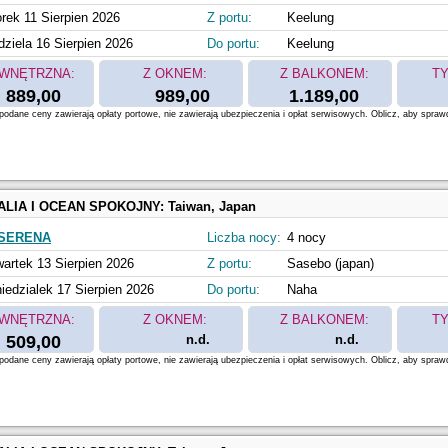
rek 11 Sierpien 2026
Z portu:
Keelung
dziela 16 Sierpien 2026
Do portu:
Keelung
WNĘTRZNA:
Z OKNEM:
Z BALKONEM:
TY
889,00
989,00
1.189,00
odane ceny zawierają opłaty portowe, nie zawierają ubezpieczenia i opłat serwisowych. Oblicz, aby spraw
ALIA I OCEAN SPOKOJNY:
Taiwan, Japan
SERENA
Liczba nocy:
4 nocy
artek 13 Sierpien 2026
Z portu:
Sasebo (japan)
iedzialek 17 Sierpien 2026
Do portu:
Naha
WNĘTRZNA:
Z OKNEM:
Z BALKONEM:
TY
509,00
n.d.
n.d.
odane ceny zawierają opłaty portowe, nie zawierają ubezpieczenia i opłat serwisowych. Oblicz, aby spraw