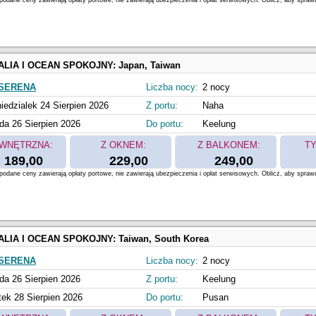
odane ceny zawierają opłaty portowe, nie zawierają ubezpieczenia i opłat serwisowych. Oblicz, aby spraw
ALIA I OCEAN SPOKOJNY:
Japan, Taiwan
SERENA
Liczba nocy:
2 nocy
iedzialek 24 Sierpien 2026
Z portu:
Naha
da 26 Sierpien 2026
Do portu:
Keelung
WNĘTRZNA:
Z OKNEM:
Z BALKONEM:
TY
189,00
229,00
249,00
odane ceny zawierają opłaty portowe, nie zawierają ubezpieczenia i opłat serwisowych. Oblicz, aby spraw
ALIA I OCEAN SPOKOJNY:
Taiwan, South Korea
SERENA
Liczba nocy:
2 nocy
da 26 Sierpien 2026
Z portu:
Keelung
tek 28 Sierpien 2026
Do portu:
Pusan