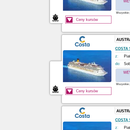
WE
Wszystkie p
Ceny kursów
AUSTR
COSTA 
z:
Pia
do:
Sob
WE
Wszystkie p
Ceny kursów
AUSTR
COSTA 
z:
Pia