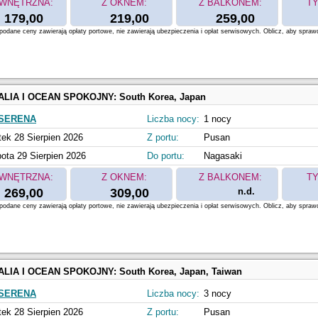
WNĘTRZNA:
Z OKNEM:
Z BALKONEM:
TY
179,00
219,00
259,00
odane ceny zawierają opłaty portowe, nie zawierają ubezpieczenia i opłat serwisowych. Oblicz, aby spraw
ALIA I OCEAN SPOKOJNY:
South Korea, Japan
SERENA
Liczba nocy:
1 nocy
tek 28 Sierpien 2026
Z portu:
Pusan
ota 29 Sierpien 2026
Do portu:
Nagasaki
WNĘTRZNA:
Z OKNEM:
Z BALKONEM:
TY
269,00
309,00
n.d.
odane ceny zawierają opłaty portowe, nie zawierają ubezpieczenia i opłat serwisowych. Oblicz, aby spraw
ALIA I OCEAN SPOKOJNY:
South Korea, Japan, Taiwan
SERENA
Liczba nocy:
3 nocy
tek 28 Sierpien 2026
Z portu:
Pusan