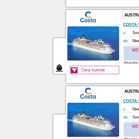
AUSTR
COSTA 
z:
Sro
do:
Nie
WE
Wszystkie p
Ceny kursów
AUSTR
COSTA 
z:
Nie
do:
Sro
WE