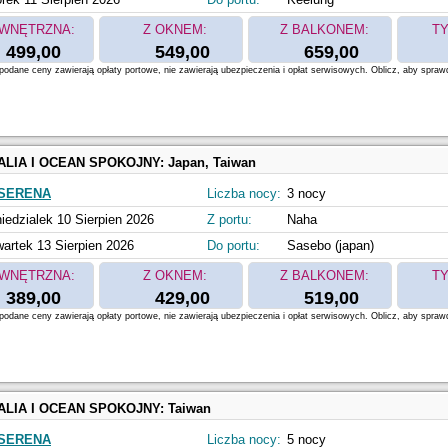
WNĘTRZNA:
Z OKNEM:
Z BALKONEM:
TY
499,00
549,00
659,00
odane ceny zawierają opłaty portowe, nie zawierają ubezpieczenia i opłat serwisowych. Oblicz, aby spraw
ALIA I OCEAN SPOKOJNY:
Japan, Taiwan
SERENA
Liczba nocy:
3 nocy
iedzialek 10 Sierpien 2026
Z portu:
Naha
artek 13 Sierpien 2026
Do portu:
Sasebo (japan)
WNĘTRZNA:
Z OKNEM:
Z BALKONEM:
TY
389,00
429,00
519,00
odane ceny zawierają opłaty portowe, nie zawierają ubezpieczenia i opłat serwisowych. Oblicz, aby spraw
ALIA I OCEAN SPOKOJNY:
Taiwan
SERENA
Liczba nocy:
5 nocy