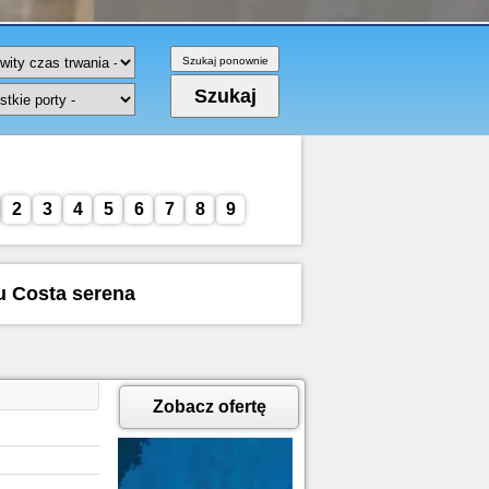
2
3
4
5
6
7
8
9
ku Costa serena
Zobacz ofertę