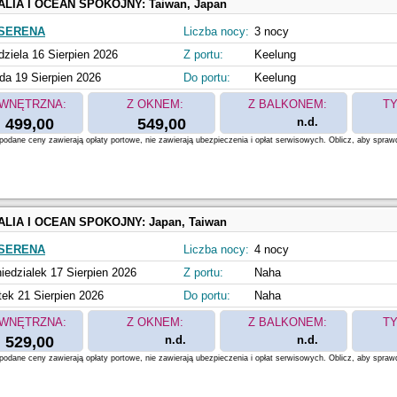
ALIA I OCEAN SPOKOJNY:
Taiwan, Japan
SERENA
Liczba nocy:
3 nocy
dziela 16 Sierpien 2026
Z portu:
Keelung
da 19 Sierpien 2026
Do portu:
Keelung
WNĘTRZNA:
Z OKNEM:
Z BALKONEM:
TY
499,00
549,00
n.d.
odane ceny zawierają opłaty portowe, nie zawierają ubezpieczenia i opłat serwisowych. Oblicz, aby spraw
ALIA I OCEAN SPOKOJNY:
Japan, Taiwan
SERENA
Liczba nocy:
4 nocy
iedzialek 17 Sierpien 2026
Z portu:
Naha
tek 21 Sierpien 2026
Do portu:
Naha
WNĘTRZNA:
Z OKNEM:
Z BALKONEM:
TY
529,00
n.d.
n.d.
odane ceny zawierają opłaty portowe, nie zawierają ubezpieczenia i opłat serwisowych. Oblicz, aby spraw