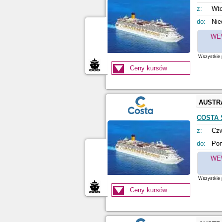
z:
Wto
do:
Nie
WE
Wszystkie p
Ceny kursów
AUSTR
COSTA 
z:
Czw
do:
Pon
WE
Wszystkie p
Ceny kursów