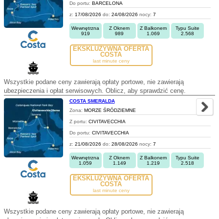
Do portu:
BARCELONA
z:
17/08/2026
do:
24/08/2026
nocy:
7
Wewnętrzna
Z Oknem
Z Balkonem
Typu Suite
919
989
1.069
2.568
EKSKLUZYWNA OFERTA
COSTA
last minute ceny
Wszystkie podane ceny zawierają opłaty portowe, nie zawierają
ubezpieczenia i opłat serwisowych. Oblicz, aby sprawdzić cenę.
COSTA SMERALDA
Zona:
MORZE ŚRÓDZIEMNE
Z portu:
CIVITAVECCHIA
Do portu:
CIVITAVECCHIA
z:
21/08/2026
do:
28/08/2026
nocy:
7
Wewnętrzna
Z Oknem
Z Balkonem
Typu Suite
1.059
1.149
1.219
2.518
EKSKLUZYWNA OFERTA
COSTA
last minute ceny
Wszystkie podane ceny zawierają opłaty portowe, nie zawierają