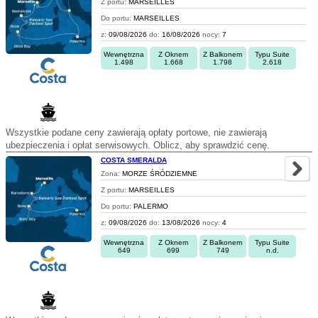
Z portu:
MARSEILLES
Do portu:
MARSEILLES
z:
09/08/2026
do:
16/08/2026
nocy:
7
Wewnętrzna
Z Oknem
Z Balkonem
Typu Suite
1.498
1.668
1.798
2.618
Wszystkie podane ceny zawierają opłaty portowe, nie zawierają
ubezpieczenia i opłat serwisowych. Oblicz, aby sprawdzić cenę.
COSTA SMERALDA
Zona:
MORZE ŚRÓDZIEMNE
Z portu:
MARSEILLES
Do portu:
PALERMO
z:
09/08/2026
do:
13/08/2026
nocy:
4
Wewnętrzna
Z Oknem
Z Balkonem
Typu Suite
649
699
749
n.d.