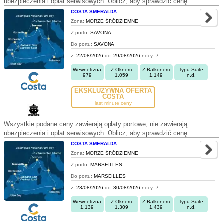
ubezpieczenia i opłat serwisowych. Oblicz, aby sprawdzić cenę.
COSTA SMERALDA
Zona:
MORZE ŚRÓDZIEMNE
Z portu:
SAVONA
Do portu:
SAVONA
z:
22/08/2026
do:
29/08/2026
nocy:
7
Wewnętrzna
Z Oknem
Z Balkonem
Typu Suite
979
1.059
1.149
n.d.
EKSKLUZYWNA OFERTA
COSTA
last minute ceny
Wszystkie podane ceny zawierają opłaty portowe, nie zawierają
ubezpieczenia i opłat serwisowych. Oblicz, aby sprawdzić cenę.
COSTA SMERALDA
Zona:
MORZE ŚRÓDZIEMNE
Z portu:
MARSEILLES
Do portu:
MARSEILLES
z:
23/08/2026
do:
30/08/2026
nocy:
7
Wewnętrzna
Z Oknem
Z Balkonem
Typu Suite
1.139
1.309
1.439
n.d.