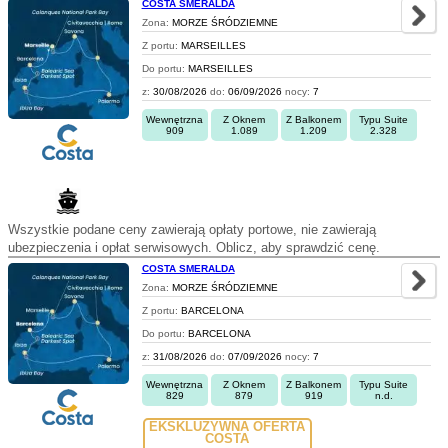
COSTA SMERALDA
Zona:
MORZE ŚRÓDZIEMNE
Z portu:
MARSEILLES
Do portu:
MARSEILLES
z:
30/08/2026
do:
06/09/2026
nocy:
7
Wewnętrzna
Z Oknem
Z Balkonem
Typu Suite
909
1.089
1.209
2.328
Wszystkie podane ceny zawierają opłaty portowe, nie zawierają
ubezpieczenia i opłat serwisowych. Oblicz, aby sprawdzić cenę.
COSTA SMERALDA
Zona:
MORZE ŚRÓDZIEMNE
Z portu:
BARCELONA
Do portu:
BARCELONA
z:
31/08/2026
do:
07/09/2026
nocy:
7
Wewnętrzna
Z Oknem
Z Balkonem
Typu Suite
829
879
919
n.d.
EKSKLUZYWNA OFERTA
COSTA