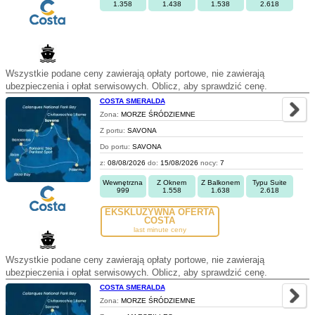
1.358
1.438
1.538
2.618
Wszystkie podane ceny zawierają opłaty portowe, nie zawierają
ubezpieczenia i opłat serwisowych. Oblicz, aby sprawdzić cenę.
COSTA SMERALDA
Zona:
MORZE ŚRÓDZIEMNE
Z portu:
SAVONA
Do portu:
SAVONA
z:
08/08/2026
do:
15/08/2026
nocy:
7
Wewnętrzna
Z Oknem
Z Balkonem
Typu Suite
999
1.558
1.638
2.618
EKSKLUZYWNA OFERTA
COSTA
last minute ceny
Wszystkie podane ceny zawierają opłaty portowe, nie zawierają
ubezpieczenia i opłat serwisowych. Oblicz, aby sprawdzić cenę.
COSTA SMERALDA
Zona:
MORZE ŚRÓDZIEMNE