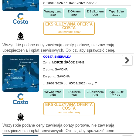
z:
28/08/2026
do:
04/09/2026
nocy:
7
Wewnętrzna
Z Oknem
Z Balkonem
Typu Suite
849
899
999
2.179
EKSKLUZYWNA OFERTA
COSTA
last minute ceny
Wszystkie podane ceny zawierają opłaty portowe, nie zawierają
ubezpieczenia i opłat serwisowych. Oblicz, aby sprawdzić cenę.
COSTA SMERALDA
Zona:
MORZE ŚRÓDZIEMNE
Z portu:
SAVONA
Do portu:
SAVONA
z:
29/08/2026
do:
05/09/2026
nocy:
7
Wewnętrzna
Z Oknem
Z Balkonem
Typu Suite
699
769
869
2.179
EKSKLUZYWNA OFERTA
COSTA
last minute ceny
Wszystkie podane ceny zawierają opłaty portowe, nie zawierają
ubezpieczenia i opłat serwisowych. Oblicz, aby sprawdzić cenę.