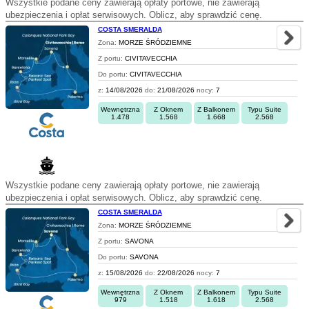
Wszystkie podane ceny zawierają opłaty portowe, nie zawierają
ubezpieczenia i opłat serwisowych. Oblicz, aby sprawdzić cenę.
COSTA SMERALDA
Zona:
MORZE ŚRÓDZIEMNE
Z portu:
CIVITAVECCHIA
Do portu:
CIVITAVECCHIA
z:
14/08/2026
do:
21/08/2026
nocy:
7
Wewnętrzna
Z Oknem
Z Balkonem
Typu Suite
1.478
1.568
1.668
2.568
Wszystkie podane ceny zawierają opłaty portowe, nie zawierają
ubezpieczenia i opłat serwisowych. Oblicz, aby sprawdzić cenę.
COSTA SMERALDA
Zona:
MORZE ŚRÓDZIEMNE
Z portu:
SAVONA
Do portu:
SAVONA
z:
15/08/2026
do:
22/08/2026
nocy:
7
Wewnętrzna
Z Oknem
Z Balkonem
Typu Suite
979
1.518
1.618
2.568