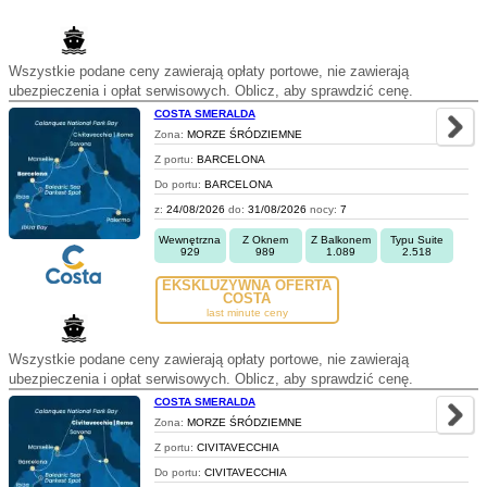
Wszystkie podane ceny zawierają opłaty portowe, nie zawierają
ubezpieczenia i opłat serwisowych. Oblicz, aby sprawdzić cenę.
COSTA SMERALDA
Zona:
MORZE ŚRÓDZIEMNE
Z portu:
BARCELONA
Do portu:
BARCELONA
z:
24/08/2026
do:
31/08/2026
nocy:
7
Wewnętrzna
Z Oknem
Z Balkonem
Typu Suite
929
989
1.089
2.518
EKSKLUZYWNA OFERTA
COSTA
last minute ceny
Wszystkie podane ceny zawierają opłaty portowe, nie zawierają
ubezpieczenia i opłat serwisowych. Oblicz, aby sprawdzić cenę.
COSTA SMERALDA
Zona:
MORZE ŚRÓDZIEMNE
Z portu:
CIVITAVECCHIA
Do portu:
CIVITAVECCHIA