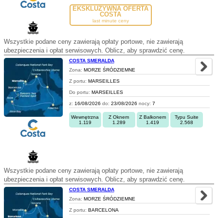
EKSKLUZYWNA OFERTA
COSTA
last minute ceny
Wszystkie podane ceny zawierają opłaty portowe, nie zawierają
ubezpieczenia i opłat serwisowych. Oblicz, aby sprawdzić cenę.
COSTA SMERALDA
Zona:
MORZE ŚRÓDZIEMNE
Z portu:
MARSEILLES
Do portu:
MARSEILLES
z:
16/08/2026
do:
23/08/2026
nocy:
7
Wewnętrzna
Z Oknem
Z Balkonem
Typu Suite
1.119
1.289
1.419
2.568
Wszystkie podane ceny zawierają opłaty portowe, nie zawierają
ubezpieczenia i opłat serwisowych. Oblicz, aby sprawdzić cenę.
COSTA SMERALDA
Zona:
MORZE ŚRÓDZIEMNE
Z portu:
BARCELONA