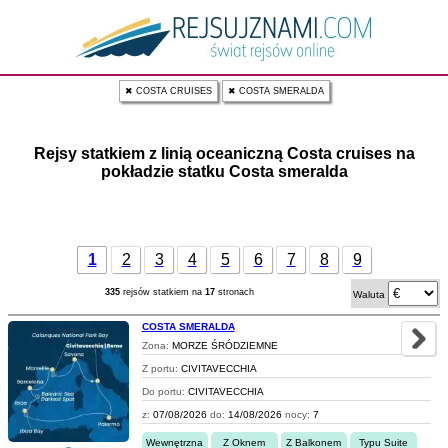
✖ COSTA CRUISES
✖ COSTA SMERALDA
Rejsy statkiem z linią oceaniczną Costa cruises na
pokładzie statku Costa smeralda
1
2
3
4
5
6
7
8
9
335
rejsów statkiem na
17
stronach
Waluta
COSTA SMERALDA
Zona:
MORZE ŚRÓDZIEMNE
Z portu:
CIVITAVECCHIA
Do portu:
CIVITAVECCHIA
z:
07/08/2026
do:
14/08/2026
nocy:
7
Wewnętrzna
Z Oknem
Z Balkonem
Typu Suite