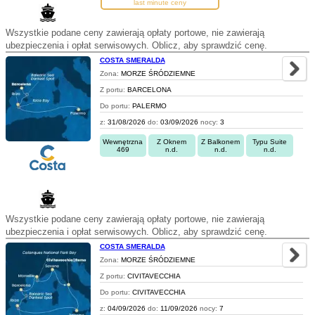
last minute ceny
Wszystkie podane ceny zawierają opłaty portowe, nie zawierają
ubezpieczenia i opłat serwisowych. Oblicz, aby sprawdzić cenę.
COSTA SMERALDA
Zona:
MORZE ŚRÓDZIEMNE
Z portu:
BARCELONA
Do portu:
PALERMO
z:
31/08/2026
do:
03/09/2026
nocy:
3
Wewnętrzna
Z Oknem
Z Balkonem
Typu Suite
469
n.d.
n.d.
n.d.
Wszystkie podane ceny zawierają opłaty portowe, nie zawierają
ubezpieczenia i opłat serwisowych. Oblicz, aby sprawdzić cenę.
COSTA SMERALDA
Zona:
MORZE ŚRÓDZIEMNE
Z portu:
CIVITAVECCHIA
Do portu:
CIVITAVECCHIA
z:
04/09/2026
do:
11/09/2026
nocy:
7