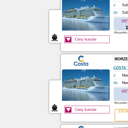
z:
Sob
do:
Sob
WE
1
Wszystkie p
Ceny kursów
MORZE
COSTA
z:
Nie
do:
Nie
WE
Wszystkie p
Ceny kursów
EKS