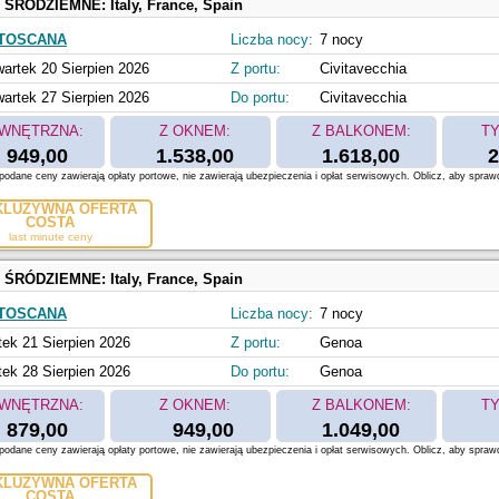
 ŚRÓDZIEMNE:
Italy, France, Spain
 TOSCANA
Liczba nocy:
7 nocy
artek 20 Sierpien 2026
Z portu:
Civitavecchia
artek 27 Sierpien 2026
Do portu:
Civitavecchia
WNĘTRZNA:
Z OKNEM:
Z BALKONEM:
TY
949,00
1.538,00
1.618,00
2
odane ceny zawierają opłaty portowe, nie zawierają ubezpieczenia i opłat serwisowych. Oblicz, aby spraw
KLUZYWNA OFERTA
COSTA
last minute ceny
 ŚRÓDZIEMNE:
Italy, France, Spain
 TOSCANA
Liczba nocy:
7 nocy
tek 21 Sierpien 2026
Z portu:
Genoa
tek 28 Sierpien 2026
Do portu:
Genoa
WNĘTRZNA:
Z OKNEM:
Z BALKONEM:
TY
879,00
949,00
1.049,00
odane ceny zawierają opłaty portowe, nie zawierają ubezpieczenia i opłat serwisowych. Oblicz, aby spraw
KLUZYWNA OFERTA
COSTA