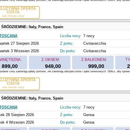
odane ceny zawierają opłaty portowe, nie zawierają ubezpieczenia i opłat serwisowych. Oblicz, aby spraw
KLUZYWNA OFERTA
COSTA
last minute ceny
 ŚRÓDZIEMNE:
Italy, France, Spain
 TOSCANA
Liczba nocy:
7 nocy
artek 27 Sierpien 2026
Z portu:
Civitavecchia
artek 3 Wrzesien 2026
Do portu:
Civitavecchia
WNĘTRZNA:
Z OKNEM:
Z BALKONEM:
TY
899,00
949,00
999,00
2
odane ceny zawierają opłaty portowe, nie zawierają ubezpieczenia i opłat serwisowych. Oblicz, aby spraw
KLUZYWNA OFERTA
COSTA
last minute ceny
 ŚRÓDZIEMNE:
Italy, France, Spain
 TOSCANA
Liczba nocy:
7 nocy
tek 28 Sierpien 2026
Z portu:
Genoa
tek 4 Wrzesien 2026
Do portu:
Genoa