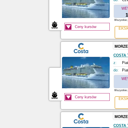
WE
1
Wszystkie p
Ceny kursów
EKS
MORZE
COSTA
z:
Pia
do:
Pia
WE
Wszystkie p
Ceny kursów
EKS
MORZE
COSTA