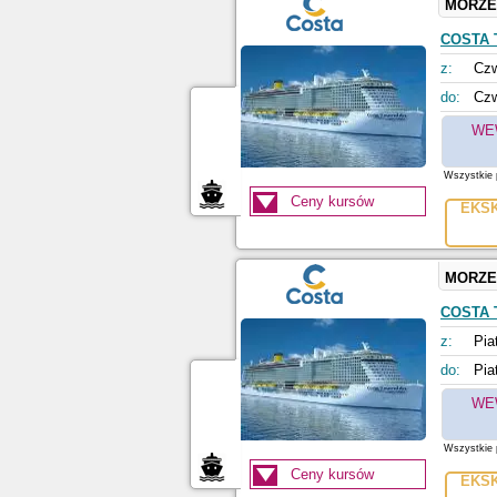
MORZE
COSTA
z:
Czw
do:
Czw
WE
Wszystkie p
Ceny kursów
EKS
MORZE
COSTA
z:
Pia
do:
Pia
WE
Wszystkie p
Ceny kursów
EKS