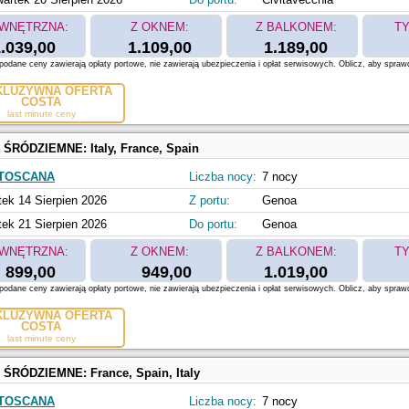
WNĘTRZNA:
Z OKNEM:
Z BALKONEM:
TY
.039,00
1.109,00
1.189,00
odane ceny zawierają opłaty portowe, nie zawierają ubezpieczenia i opłat serwisowych. Oblicz, aby spraw
KLUZYWNA OFERTA
COSTA
last minute ceny
 ŚRÓDZIEMNE:
Italy, France, Spain
 TOSCANA
Liczba nocy:
7 nocy
tek 14 Sierpien 2026
Z portu:
Genoa
tek 21 Sierpien 2026
Do portu:
Genoa
WNĘTRZNA:
Z OKNEM:
Z BALKONEM:
TY
899,00
949,00
1.019,00
odane ceny zawierają opłaty portowe, nie zawierają ubezpieczenia i opłat serwisowych. Oblicz, aby spraw
KLUZYWNA OFERTA
COSTA
last minute ceny
 ŚRÓDZIEMNE:
France, Spain, Italy
 TOSCANA
Liczba nocy:
7 nocy