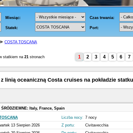
COSTA TOSCANA
1
2
3
4
5
6
7
w statkiem na
21
stronach
 z linią oceaniczną Costa cruises na pokładzie statk
 ŚRÓDZIEMNE:
Italy, France, Spain
 TOSCANA
Liczba nocy:
7 nocy
artek 13 Sierpien 2026
Z portu:
Civitavecchia
artek 20 Sierpien 2026
Do portu:
Civitavecchia