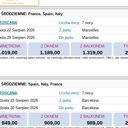
last minute ceny
 ŚRÓDZIEMNE:
France, Spain, Italy
 TOSCANA
Liczba nocy:
7 nocy
ota 22 Sierpien 2026
Z portu:
Marseilles
ota 29 Sierpien 2026
Do portu:
Marseilles
WNĘTRZNA:
Z OKNEM:
Z BALKONEM:
TY
.019,00
1.189,00
1.319,00
2
odane ceny zawierają opłaty portowe, nie zawierają ubezpieczenia i opłat serwisowych. Oblicz, aby spraw
 ŚRÓDZIEMNE:
Spain, Italy, France
 TOSCANA
Liczba nocy:
7 nocy
dziela 23 Sierpien 2026
Z portu:
Barcelona
dziela 30 Sierpien 2026
Do portu:
Barcelona
WNĘTRZNA:
Z OKNEM:
Z BALKONEM:
TY
849,00
909,00
989,00
2