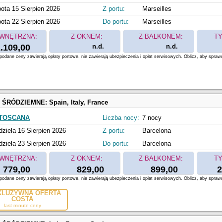
ota 15 Sierpien 2026
Z portu:
Marseilles
ota 22 Sierpien 2026
Do portu:
Marseilles
WNĘTRZNA:
Z OKNEM:
Z BALKONEM:
TY
.109,00
n.d.
n.d.
odane ceny zawierają opłaty portowe, nie zawierają ubezpieczenia i opłat serwisowych. Oblicz, aby spraw
 ŚRÓDZIEMNE:
Spain, Italy, France
 TOSCANA
Liczba nocy:
7 nocy
dziela 16 Sierpien 2026
Z portu:
Barcelona
dziela 23 Sierpien 2026
Do portu:
Barcelona
WNĘTRZNA:
Z OKNEM:
Z BALKONEM:
TY
779,00
829,00
899,00
2
odane ceny zawierają opłaty portowe, nie zawierają ubezpieczenia i opłat serwisowych. Oblicz, aby spraw
KLUZYWNA OFERTA
COSTA
last minute ceny