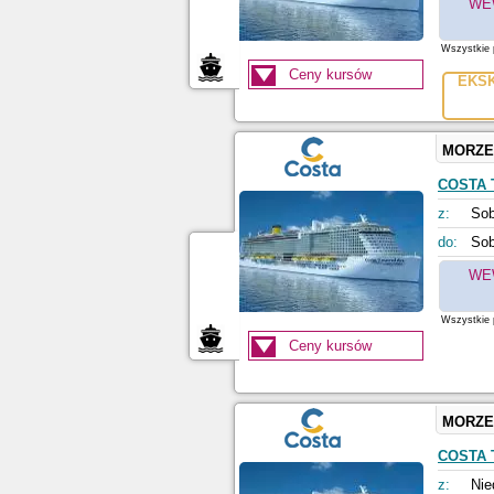
WE
Wszystkie p
Ceny kursów
EKS
MORZE
COSTA
z:
Sob
do:
Sob
WE
Wszystkie p
Ceny kursów
MORZE
COSTA
z:
Nie