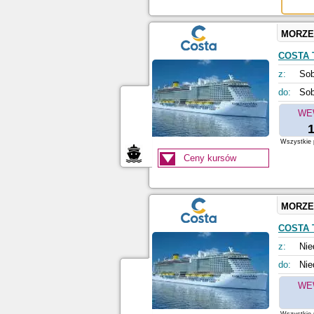
MORZE
COSTA
z:
Sob
do:
Sob
WE
1
Wszystkie p
Ceny kursów
MORZE
COSTA
z:
Nie
do:
Nie
WE