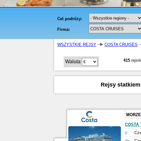
WSZYSTKIE REJSY
COSTA CRUISES
415
rejsó
Waluta
Rejsy statkiem
MORZE
COSTA
z:
Czw
do:
Czw