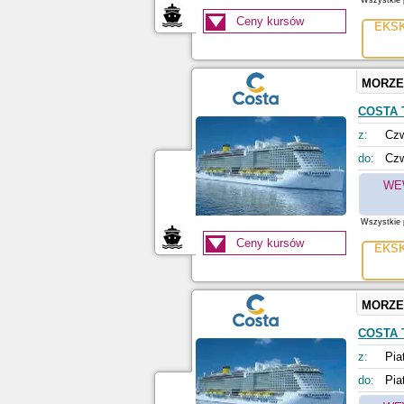
Wszystkie p
Ceny kursów
EKS
MORZE
COSTA
z:
Czw
do:
Czw
WE
Wszystkie p
Ceny kursów
EKS
MORZE
COSTA
z:
Pia
do:
Pia