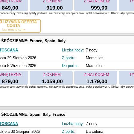
WNĘTRZNA:
Z OKNEM:
Z BALKONEM:
TY
849,00
919,00
999,00
odane ceny zawierają opłaty portowe, nie zawierają ubezpieczenia i opłat serwisowych. Oblicz, aby spraw
KLUZYWNA OFERTA
COSTA
last minute ceny
 ŚRÓDZIEMNE:
France, Spain, Italy
 TOSCANA
Liczba nocy:
7 nocy
ota 29 Sierpien 2026
Z portu:
Marseilles
ota 5 Wrzesien 2026
Do portu:
Marseilles
WNĘTRZNA:
Z OKNEM:
Z BALKONEM:
TY
879,00
1.059,00
1.179,00
odane ceny zawierają opłaty portowe, nie zawierają ubezpieczenia i opłat serwisowych. Oblicz, aby spraw
 ŚRÓDZIEMNE:
Spain, Italy, France
 TOSCANA
Liczba nocy:
7 nocy
dziela 30 Sierpien 2026
Z portu:
Barcelona