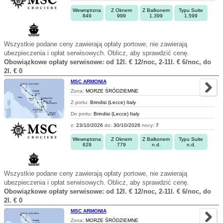
Wewnętrzna
Z Oknem
Z Balkonem
Typu Suite
849
999
1.399
1.599
Wszystkie podane ceny zawierają opłaty portowe, nie zawierają
ubezpieczenia i opłat serwisowych. Oblicz, aby sprawdzić cenę.
Obowiązkowe opłaty serwisowe: od 12l. € 12/noc, 2-11l. € 6/noc, do
2l. € 0
MSC ARMONIA
Zona:
MORZE ŚRÓDZIEMNE
Z portu:
Brindisi (Lecce) Italy
Do portu:
Brindisi (Lecce) Italy
z:
23/10/2026
do:
30/10/2026
nocy:
7
Wewnętrzna
Z Oknem
Z Balkonem
Typu Suite
629
779
n.d.
n.d.
Wszystkie podane ceny zawierają opłaty portowe, nie zawierają
ubezpieczenia i opłat serwisowych. Oblicz, aby sprawdzić cenę.
Obowiązkowe opłaty serwisowe: od 12l. € 12/noc, 2-11l. € 6/noc, do
2l. € 0
MSC ARMONIA
Zona:
MORZE ŚRÓDZIEMNE