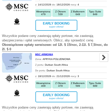
z:
14/12/2026
do:
18/12/2026
nocy:
4
Wewnętrzna
Z Oknem
Z Balkonem
Typu Suite
479
539
649
849
EARLY BOOKING
super oferta!
Wszystkie podane ceny zawierają opłaty portowe, nie zawierają
ubezpieczenia i opłat serwisowych. Oblicz, aby sprawdzić cenę.
Obowiązkowe opłaty serwisowe: od 12l. $ 15/noc, 2-11l. $ 7,5/noc, do
2l. $ 0
MSC ARMONIA
Zona:
AFRYKA POŁUDNIOWA
Z portu:
Durban South Africa
Do portu:
Durban South Africa
z:
18/12/2026
do:
21/12/2026
nocy:
3
Wewnętrzna
Z Oknem
Z Balkonem
Typu Suite
409
479
599
689
EARLY BOOKING
super oferta!
Wszystkie podane ceny zawierają opłaty portowe, nie zawierają