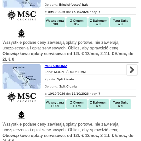
Do portu:
Brindisi (Lecce) Italy
z:
09/10/2026
do:
16/10/2026
nocy:
7
Wewnętrzna
Z Oknem
Z Balkonem
Typu Suite
709
859
n.d.
n.d.
Wszystkie podane ceny zawierają opłaty portowe, nie zawierają
ubezpieczenia i opłat serwisowych. Oblicz, aby sprawdzić cenę.
Obowiązkowe opłaty serwisowe: od 12l. € 12/noc, 2-11l. € 6/noc, do
2l. € 0
MSC ARMONIA
Zona:
MORZE ŚRÓDZIEMNE
Z portu:
Split Croatia
Do portu:
Split Croatia
z:
10/10/2026
do:
17/10/2026
nocy:
7
Wewnętrzna
Z Oknem
Z Balkonem
Typu Suite
1.009
1.179
n.d.
n.d.
Wszystkie podane ceny zawierają opłaty portowe, nie zawierają
ubezpieczenia i opłat serwisowych. Oblicz, aby sprawdzić cenę.
Obowiązkowe opłaty serwisowe: od 12l. € 12/noc, 2-11l. € 6/noc, do