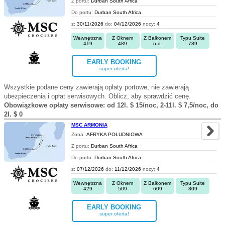
Z portu:
Durban South Africa
Do portu:
Durban South Africa
z:
30/11/2026
do:
04/12/2026
nocy:
4
Wewnętrzna
Z Oknem
Z Balkonem
Typu Suite
419
489
n.d.
789
EARLY BOOKING
super oferta!
Wszystkie podane ceny zawierają opłaty portowe, nie zawierają
ubezpieczenia i opłat serwisowych. Oblicz, aby sprawdzić cenę.
Obowiązkowe opłaty serwisowe: od 12l. $ 15/noc, 2-11l. $ 7,5/noc, do
2l. $ 0
MSC ARMONIA
Zona:
AFRYKA POŁUDNIOWA
Z portu:
Durban South Africa
Do portu:
Durban South Africa
z:
07/12/2026
do:
11/12/2026
nocy:
4
Wewnętrzna
Z Oknem
Z Balkonem
Typu Suite
429
509
609
809
EARLY BOOKING
super oferta!