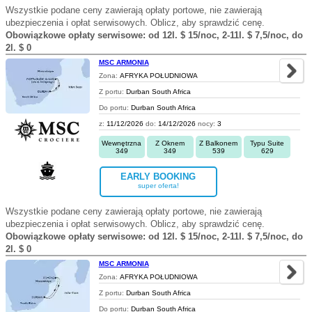
Wszystkie podane ceny zawierają opłaty portowe, nie zawierają
ubezpieczenia i opłat serwisowych. Oblicz, aby sprawdzić cenę.
Obowiązkowe opłaty serwisowe: od 12l. $ 15/noc, 2-11l. $ 7,5/noc, do
2l. $ 0
MSC ARMONIA
Zona:
AFRYKA POŁUDNIOWA
Z portu:
Durban South Africa
Do portu:
Durban South Africa
z:
11/12/2026
do:
14/12/2026
nocy:
3
Wewnętrzna
Z Oknem
Z Balkonem
Typu Suite
349
349
539
629
EARLY BOOKING
super oferta!
Wszystkie podane ceny zawierają opłaty portowe, nie zawierają
ubezpieczenia i opłat serwisowych. Oblicz, aby sprawdzić cenę.
Obowiązkowe opłaty serwisowe: od 12l. $ 15/noc, 2-11l. $ 7,5/noc, do
2l. $ 0
MSC ARMONIA
Zona:
AFRYKA POŁUDNIOWA
Z portu:
Durban South Africa
Do portu:
Durban South Africa