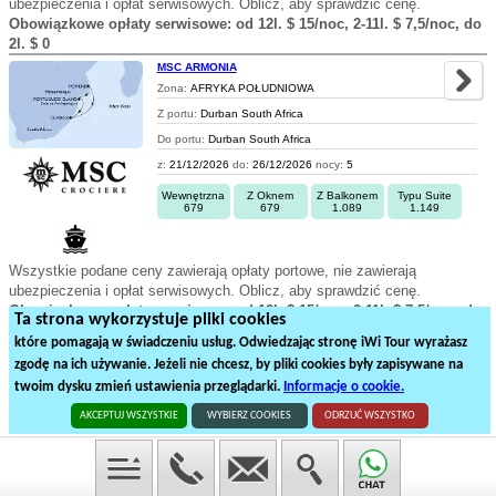
ubezpieczenia i opłat serwisowych. Oblicz, aby sprawdzić cenę.
Obowiązkowe opłaty serwisowe: od 12l. $ 15/noc, 2-11l. $ 7,5/noc, do
2l. $ 0
MSC ARMONIA
Zona:
AFRYKA POŁUDNIOWA
Z portu:
Durban South Africa
Do portu:
Durban South Africa
z:
21/12/2026
do:
26/12/2026
nocy:
5
Wewnętrzna
Z Oknem
Z Balkonem
Typu Suite
679
679
1.089
1.149
Wszystkie podane ceny zawierają opłaty portowe, nie zawierają
ubezpieczenia i opłat serwisowych. Oblicz, aby sprawdzić cenę.
Obowiązkowe opłaty serwisowe: od 12l. $ 15/noc, 2-11l. $ 7,5/noc, do
Ta strona wykorzystuje pliki cookies
2l. $ 0
które pomagają w świadczeniu usług. Odwiedzając stronę iWi Tour wyrażasz
zgodę na ich używanie. Jeżeli nie chcesz, by pliki cookies były zapisywane na
1
2
3
4
5
6
7
8
9
twoim dysku zmień ustawienia przeglądarki.
Informacje o cookie.
236
rejsów statkiem na
12
stronach
AKCEPTUJ WSZYSTKIE
WYBIERZ COOKIES
ODRZUĆ WSZYSTKO