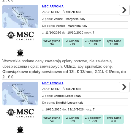
2l. € 0
MSC ARMONIA
Zona:
MORZE ŚRÓDZIEMNE
Z portu:
Venice - Marghera Italy
Do portu:
Venice - Marghera Italy
z:
11/10/2026
do:
18/10/2026
nocy:
7
Wewnętrzna
Z Oknem
Z Balkonem
Typu Suite
769
919
1.319
1.509
Wszystkie podane ceny zawierają opłaty portowe, nie zawierają
ubezpieczenia i opłat serwisowych. Oblicz, aby sprawdzić cenę.
Obowiązkowe opłaty serwisowe: od 12l. € 12/noc, 2-11l. € 6/noc, do
2l. € 0
MSC ARMONIA
Zona:
MORZE ŚRÓDZIEMNE
Z portu:
Brindisi (Lecce) Italy
Do portu:
Brindisi (Lecce) Italy
z:
16/10/2026
do:
23/10/2026
nocy:
7
Wewnętrzna
Z Oknem
Z Balkonem
Typu Suite
749
869
1.299
n.d.