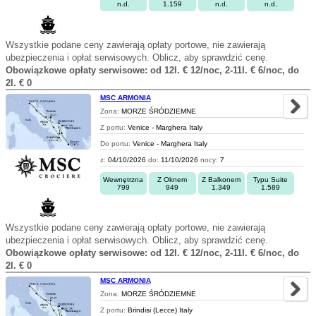
n.d.
1.159
n.d.
n.d.
Wszystkie podane ceny zawierają opłaty portowe, nie zawierają
ubezpieczenia i opłat serwisowych. Oblicz, aby sprawdzić cenę.
Obowiązkowe opłaty serwisowe: od 12l. € 12/noc, 2-11l. € 6/noc, do
2l. € 0
MSC ARMONIA
Zona:
MORZE ŚRÓDZIEMNE
Z portu:
Venice - Marghera Italy
Do portu:
Venice - Marghera Italy
z:
04/10/2026
do:
11/10/2026
nocy:
7
Wewnętrzna
Z Oknem
Z Balkonem
Typu Suite
799
949
1.349
1.589
Wszystkie podane ceny zawierają opłaty portowe, nie zawierają
ubezpieczenia i opłat serwisowych. Oblicz, aby sprawdzić cenę.
Obowiązkowe opłaty serwisowe: od 12l. € 12/noc, 2-11l. € 6/noc, do
2l. € 0
MSC ARMONIA
Zona:
MORZE ŚRÓDZIEMNE
Z portu:
Brindisi (Lecce) Italy