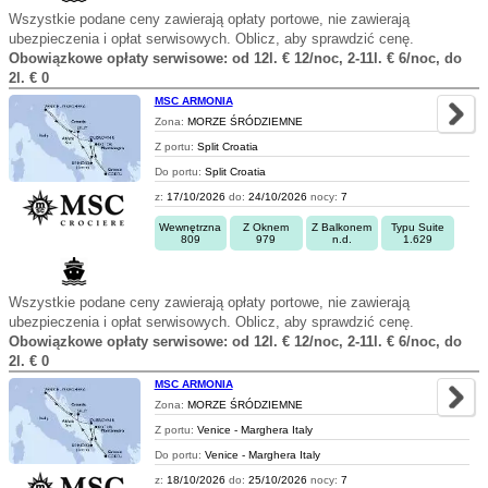
Wszystkie podane ceny zawierają opłaty portowe, nie zawierają
ubezpieczenia i opłat serwisowych. Oblicz, aby sprawdzić cenę.
Obowiązkowe opłaty serwisowe: od 12l. € 12/noc, 2-11l. € 6/noc, do
2l. € 0
MSC ARMONIA
Zona:
MORZE ŚRÓDZIEMNE
Z portu:
Split Croatia
Do portu:
Split Croatia
z:
17/10/2026
do:
24/10/2026
nocy:
7
Wewnętrzna
Z Oknem
Z Balkonem
Typu Suite
809
979
n.d.
1.629
Wszystkie podane ceny zawierają opłaty portowe, nie zawierają
ubezpieczenia i opłat serwisowych. Oblicz, aby sprawdzić cenę.
Obowiązkowe opłaty serwisowe: od 12l. € 12/noc, 2-11l. € 6/noc, do
2l. € 0
MSC ARMONIA
Zona:
MORZE ŚRÓDZIEMNE
Z portu:
Venice - Marghera Italy
Do portu:
Venice - Marghera Italy
z:
18/10/2026
do:
25/10/2026
nocy:
7