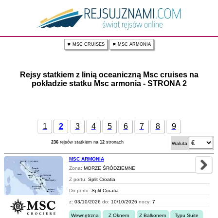
✖ MSC CRUISES
✖ MSC ARMONIA
Rejsy statkiem z linią oceaniczną Msc cruises na
pokładzie statku Msc armonia - STRONA 2
1
2
3
4
5
6
7
8
9
236
rejsów statkiem na
12
stronach
Waluta
MSC ARMONIA
Zona:
MORZE ŚRÓDZIEMNE
Z portu:
Split Croatia
Do portu:
Split Croatia
z:
03/10/2026
do:
10/10/2026
nocy:
7
Wewnętrzna
Z Oknem
Z Balkonem
Typu Suite