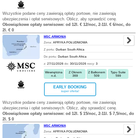
Wszystkie podane ceny zawierają opłaty portowe, nie zawierają
ubezpieczenia i opłat serwisowych. Oblicz, aby sprawdzić cenę.
Obowiązkowe opłaty serwisowe: od 12l. € 12/noc, 2-11l. € 6/noc, do
2l. € 0
MSC ARMONIA
Zona:
AFRYKA POŁUDNIOWA
Z portu:
Durban South Africa
Do portu:
Durban South Africa
z:
27/11/2026
do:
30/11/2026
nocy:
3
Wewnętrzna
Z Oknem
Z Balkonem
Typu Suite
n.d.
369
509
599
EARLY BOOKING
super oferta!
Wszystkie podane ceny zawierają opłaty portowe, nie zawierają
ubezpieczenia i opłat serwisowych. Oblicz, aby sprawdzić cenę.
Obowiązkowe opłaty serwisowe: od 12l. $ 15/noc, 2-11l. $ 7,5/noc, do
2l. $ 0
MSC ARMONIA
Zona:
AFRYKA POŁUDNIOWA