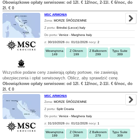
Obowiązkowe opłaty serwisowe: od 12l. € 12/noc, 2-11l. € 6/noc, do
2l. € 0
MSC ARMONIA
Zona:
MORZE ŚRÓDZIEMNE
Z portu:
Brindisi (Lecce) Italy
Do portu:
Venice - Marghera Italy
z:
30/10/2026
do:
01/11/2026
nocy:
2
Wewnętrzna
Z Oknem
Z Balkonem
Typu Suite
149
199
299
389
Wszystkie podane ceny zawierają opłaty portowe, nie zawierają
ubezpieczenia i opłat serwisowych. Oblicz, aby sprawdzić cenę.
Obowiązkowe opłaty serwisowe: od 12l. € 12/noc, 2-11l. € 6/noc, do
2l. € 0
MSC ARMONIA
Zona:
MORZE ŚRÓDZIEMNE
Z portu:
Split Croatia
Do portu:
Venice - Marghera Italy
z:
31/10/2026
do:
01/11/2026
nocy:
1
Wewnętrzna
Z Oknem
Z Balkonem
Typu Suite
189
209
279
309