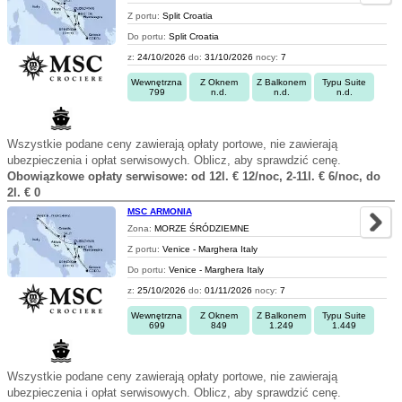
Z portu:
Split Croatia
Do portu:
Split Croatia
z:
24/10/2026
do:
31/10/2026
nocy:
7
Wewnętrzna
Z Oknem
Z Balkonem
Typu Suite
799
n.d.
n.d.
n.d.
Wszystkie podane ceny zawierają opłaty portowe, nie zawierają
ubezpieczenia i opłat serwisowych. Oblicz, aby sprawdzić cenę.
Obowiązkowe opłaty serwisowe: od 12l. € 12/noc, 2-11l. € 6/noc, do
2l. € 0
MSC ARMONIA
Zona:
MORZE ŚRÓDZIEMNE
Z portu:
Venice - Marghera Italy
Do portu:
Venice - Marghera Italy
z:
25/10/2026
do:
01/11/2026
nocy:
7
Wewnętrzna
Z Oknem
Z Balkonem
Typu Suite
699
849
1.249
1.449
Wszystkie podane ceny zawierają opłaty portowe, nie zawierają
ubezpieczenia i opłat serwisowych. Oblicz, aby sprawdzić cenę.