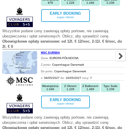
979
1.229
1.449
2.239
EARLY BOOKING
super oferta!
Wszystkie podane ceny zawierają opłaty portowe, nie zawierają
ubezpieczenia i opłat serwisowych. Oblicz, aby sprawdzić cenę.
Obowiązkowe opłaty serwisowe: od 12l. € 12/noc, 2-11l. € 6/noc, do
2l. € 0
MSC EURIBIA
Zona:
EUROPA PÓŁNOCNA
Z portu:
Copenhague Danemark
Do portu:
Copenhague Danemark
z:
09/05/2027
do:
16/05/2027
nocy:
7
Wewnętrzna
Z Oknem
Z Balkonem
Typu Suite
1.049
1.229
1.469
2.239
EARLY BOOKING
super oferta!
Wszystkie podane ceny zawierają opłaty portowe, nie zawierają
ubezpieczenia i opłat serwisowych. Oblicz, aby sprawdzić cenę.
Obowiązkowe opłaty serwisowe: od 12l. € 12/noc, 2-11l. € 6/noc, do