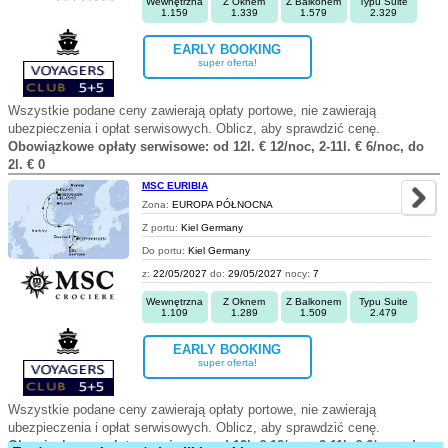
Wewnętrzna
Z Oknem
Z Balkonem
Typu Suite
1.159
1.339
1.579
2.329
EARLY BOOKING
super oferta!
Wszystkie podane ceny zawierają opłaty portowe, nie zawierają
ubezpieczenia i opłat serwisowych. Oblicz, aby sprawdzić cenę.
Obowiązkowe opłaty serwisowe: od 12l. € 12/noc, 2-11l. € 6/noc, do
2l. € 0
MSC EURIBIA
Zona:
EUROPA PÓŁNOCNA
Z portu:
Kiel Germany
Do portu:
Kiel Germany
z:
22/05/2027
do:
29/05/2027
nocy:
7
Wewnętrzna
Z Oknem
Z Balkonem
Typu Suite
1.109
1.289
1.509
2.479
EARLY BOOKING
super oferta!
Wszystkie podane ceny zawierają opłaty portowe, nie zawierają
ubezpieczenia i opłat serwisowych. Oblicz, aby sprawdzić cenę.
Obowiązkowe opłaty serwisowe: od 12l. € 12/noc, 2-11l. € 6/noc, do