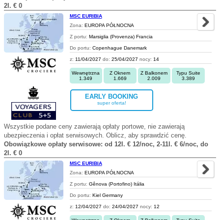
2l. € 0
MSC EURIBIA
Zona:
EUROPA PÓŁNOCNA
Z portu:
Marsiglia (Provenza) Francia
Do portu:
Copenhague Danemark
z:
11/04/2027
do:
25/04/2027
nocy:
14
Wewnętrzna
Z Oknem
Z Balkonem
Typu Suite
1.349
1.669
2.009
3.389
EARLY BOOKING
super oferta!
Wszystkie podane ceny zawierają opłaty portowe, nie zawierają
ubezpieczenia i opłat serwisowych. Oblicz, aby sprawdzić cenę.
Obowiązkowe opłaty serwisowe: od 12l. € 12/noc, 2-11l. € 6/noc, do
2l. € 0
MSC EURIBIA
Zona:
EUROPA PÓŁNOCNA
Z portu:
Gênova (Portofino) Itália
Do portu:
Kiel Germany
z:
12/04/2027
do:
24/04/2027
nocy:
12