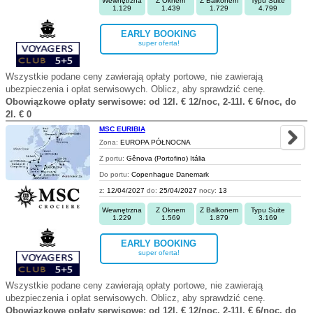
Wewnętrzna
Z Oknem
Z Balkonem
Typu Suite
1.129
1.439
1.729
4.799
EARLY BOOKING
super oferta!
Wszystkie podane ceny zawierają opłaty portowe, nie zawierają
ubezpieczenia i opłat serwisowych. Oblicz, aby sprawdzić cenę.
Obowiązkowe opłaty serwisowe: od 12l. € 12/noc, 2-11l. € 6/noc, do
2l. € 0
MSC EURIBIA
Zona:
EUROPA PÓŁNOCNA
Z portu:
Gênova (Portofino) Itália
Do portu:
Copenhague Danemark
z:
12/04/2027
do:
25/04/2027
nocy:
13
Wewnętrzna
Z Oknem
Z Balkonem
Typu Suite
1.229
1.569
1.879
3.169
EARLY BOOKING
super oferta!
Wszystkie podane ceny zawierają opłaty portowe, nie zawierają
ubezpieczenia i opłat serwisowych. Oblicz, aby sprawdzić cenę.
Obowiązkowe opłaty serwisowe: od 12l. € 12/noc, 2-11l. € 6/noc, do