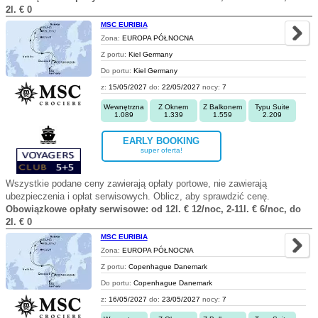
2l. € 0
MSC EURIBIA
Zona:
EUROPA PÓŁNOCNA
Z portu:
Kiel Germany
Do portu:
Kiel Germany
z:
15/05/2027
do:
22/05/2027
nocy:
7
Wewnętrzna
Z Oknem
Z Balkonem
Typu Suite
1.089
1.339
1.559
2.209
EARLY BOOKING
super oferta!
Wszystkie podane ceny zawierają opłaty portowe, nie zawierają
ubezpieczenia i opłat serwisowych. Oblicz, aby sprawdzić cenę.
Obowiązkowe opłaty serwisowe: od 12l. € 12/noc, 2-11l. € 6/noc, do
2l. € 0
MSC EURIBIA
Zona:
EUROPA PÓŁNOCNA
Z portu:
Copenhague Danemark
Do portu:
Copenhague Danemark
z:
16/05/2027
do:
23/05/2027
nocy:
7