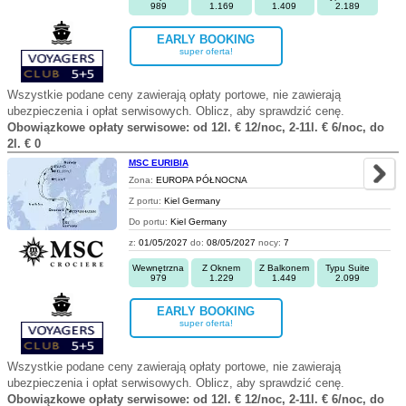
989
1.169
1.409
2.189
EARLY BOOKING
super oferta!
Wszystkie podane ceny zawierają opłaty portowe, nie zawierają
ubezpieczenia i opłat serwisowych. Oblicz, aby sprawdzić cenę.
Obowiązkowe opłaty serwisowe: od 12l. € 12/noc, 2-11l. € 6/noc, do
2l. € 0
MSC EURIBIA
Zona:
EUROPA PÓŁNOCNA
Z portu:
Kiel Germany
Do portu:
Kiel Germany
z:
01/05/2027
do:
08/05/2027
nocy:
7
Wewnętrzna
Z Oknem
Z Balkonem
Typu Suite
979
1.229
1.449
2.099
EARLY BOOKING
super oferta!
Wszystkie podane ceny zawierają opłaty portowe, nie zawierają
ubezpieczenia i opłat serwisowych. Oblicz, aby sprawdzić cenę.
Obowiązkowe opłaty serwisowe: od 12l. € 12/noc, 2-11l. € 6/noc, do