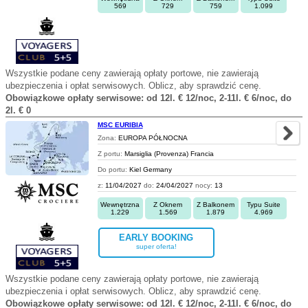
569
729
759
1.099
Wszystkie podane ceny zawierają opłaty portowe, nie zawierają
ubezpieczenia i opłat serwisowych. Oblicz, aby sprawdzić cenę.
Obowiązkowe opłaty serwisowe: od 12l. € 12/noc, 2-11l. € 6/noc, do
2l. € 0
MSC EURIBIA
Zona:
EUROPA PÓŁNOCNA
Z portu:
Marsiglia (Provenza) Francia
Do portu:
Kiel Germany
z:
11/04/2027
do:
24/04/2027
nocy:
13
Wewnętrzna
Z Oknem
Z Balkonem
Typu Suite
1.229
1.569
1.879
4.969
EARLY BOOKING
super oferta!
Wszystkie podane ceny zawierają opłaty portowe, nie zawierają
ubezpieczenia i opłat serwisowych. Oblicz, aby sprawdzić cenę.
Obowiązkowe opłaty serwisowe: od 12l. € 12/noc, 2-11l. € 6/noc, do