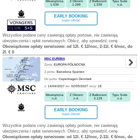
Wewnętrzna
Z Oknem
Z Balkonem
Typu Suite
1.039
1.299
1.559
n.d.
EARLY BOOKING
super oferta!
Wszystkie podane ceny zawierają opłaty portowe, nie zawierają
ubezpieczenia i opłat serwisowych. Oblicz, aby sprawdzić cenę.
Obowiązkowe opłaty serwisowe: od 12l. € 12/noc, 2-11l. € 6/noc, do
2l. € 0
MSC EURIBIA
Zona:
EUROPA PÓŁNOCNA
Z portu:
Barcelona Spanien
Do portu:
Copenhagen Denmark
z:
14/04/2027
do:
02/05/2027
nocy:
18
Wewnętrzna
Z Oknem
Z Balkonem
Typu Suite
n.d.
n.d.
3.129
n.d.
EARLY BOOKING
super oferta!
Wszystkie podane ceny zawierają opłaty portowe, nie zawierają
ubezpieczenia i opłat serwisowych. Oblicz, aby sprawdzić cenę.
Obowiązkowe opłaty serwisowe: od 12l. € 12/noc, 2-11l. € 6/noc, do