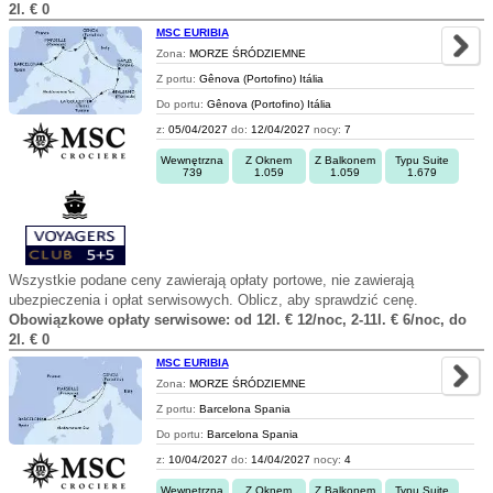
2l. € 0
MSC EURIBIA
Zona:
MORZE ŚRÓDZIEMNE
Z portu:
Gênova (Portofino) Itália
Do portu:
Gênova (Portofino) Itália
z:
05/04/2027
do:
12/04/2027
nocy:
7
Wewnętrzna
Z Oknem
Z Balkonem
Typu Suite
739
1.059
1.059
1.679
Wszystkie podane ceny zawierają opłaty portowe, nie zawierają
ubezpieczenia i opłat serwisowych. Oblicz, aby sprawdzić cenę.
Obowiązkowe opłaty serwisowe: od 12l. € 12/noc, 2-11l. € 6/noc, do
2l. € 0
MSC EURIBIA
Zona:
MORZE ŚRÓDZIEMNE
Z portu:
Barcelona Spania
Do portu:
Barcelona Spania
z:
10/04/2027
do:
14/04/2027
nocy:
4
Wewnętrzna
Z Oknem
Z Balkonem
Typu Suite