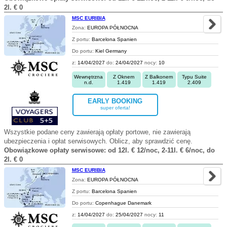
2l. € 0
MSC EURIBIA
Zona:
EUROPA PÓŁNOCNA
Z portu:
Barcelona Spanien
Do portu:
Kiel Germany
z:
14/04/2027
do:
24/04/2027
nocy:
10
Wewnętrzna
Z Oknem
Z Balkonem
Typu Suite
n.d.
1.419
1.419
2.409
EARLY BOOKING
super oferta!
Wszystkie podane ceny zawierają opłaty portowe, nie zawierają
ubezpieczenia i opłat serwisowych. Oblicz, aby sprawdzić cenę.
Obowiązkowe opłaty serwisowe: od 12l. € 12/noc, 2-11l. € 6/noc, do
2l. € 0
MSC EURIBIA
Zona:
EUROPA PÓŁNOCNA
Z portu:
Barcelona Spanien
Do portu:
Copenhague Danemark
z:
14/04/2027
do:
25/04/2027
nocy:
11