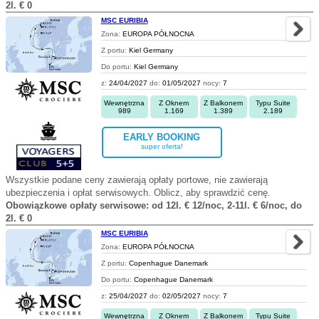
2l. € 0
MSC EURIBIA
Zona:
EUROPA PÓŁNOCNA
Z portu:
Kiel Germany
Do portu:
Kiel Germany
z:
24/04/2027
do:
01/05/2027
nocy:
7
Wewnętrzna
Z Oknem
Z Balkonem
Typu Suite
989
1.169
1.389
2.189
EARLY BOOKING
super oferta!
Wszystkie podane ceny zawierają opłaty portowe, nie zawierają
ubezpieczenia i opłat serwisowych. Oblicz, aby sprawdzić cenę.
Obowiązkowe opłaty serwisowe: od 12l. € 12/noc, 2-11l. € 6/noc, do
2l. € 0
MSC EURIBIA
Zona:
EUROPA PÓŁNOCNA
Z portu:
Copenhague Danemark
Do portu:
Copenhague Danemark
z:
25/04/2027
do:
02/05/2027
nocy:
7
Wewnętrzna
Z Oknem
Z Balkonem
Typu Suite