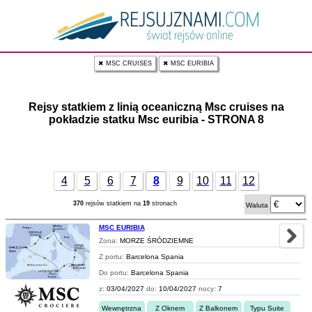
✖ MSC CRUISES
✖ MSC EURIBIA
Rejsy statkiem z linią oceaniczną Msc cruises na
pokładzie statku Msc euribia - STRONA 8
4
5
6
7
8
9
10
11
12
370
rejsów statkiem na
19
stronach
Waluta
MSC EURIBIA
Zona:
MORZE ŚRÓDZIEMNE
Z portu:
Barcelona Spania
Do portu:
Barcelona Spania
z:
03/04/2027
do:
10/04/2027
nocy:
7
Wewnętrzna
Z Oknem
Z Balkonem
Typu Suite