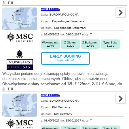
2l. € 0
MSC EURIBIA
Zona:
EUROPA PÓŁNOCNA
Z portu:
Copenhague Danemark
Do portu:
Copenhague Danemark
z:
02/05/2027
do:
09/05/2027
nocy:
7
Wewnętrzna
Z Oknem
Z Balkonem
Typu Suite
1.049
1.229
1.469
3.139
EARLY BOOKING
super oferta!
Wszystkie podane ceny zawierają opłaty portowe, nie zawierają
ubezpieczenia i opłat serwisowych. Oblicz, aby sprawdzić cenę.
Obowiązkowe opłaty serwisowe: od 12l. € 12/noc, 2-11l. € 6/noc, do
2l. € 0
MSC EURIBIA
Zona:
EUROPA PÓŁNOCNA
Z portu:
Kiel Germany
Do portu:
Kiel Germany
z:
08/05/2027
do:
15/05/2027
nocy:
7
Wewnętrzna
Z Oknem
Z Balkonem
Typu Suite