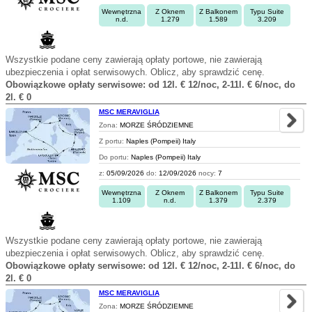
Wewnętrzna
Z Oknem
Z Balkonem
Typu Suite
n.d.
1.279
1.589
3.209
Wszystkie podane ceny zawierają opłaty portowe, nie zawierają
ubezpieczenia i opłat serwisowych. Oblicz, aby sprawdzić cenę.
Obowiązkowe opłaty serwisowe: od 12l. € 12/noc, 2-11l. € 6/noc, do
2l. € 0
MSC MERAVIGLIA
Zona:
MORZE ŚRÓDZIEMNE
Z portu:
Naples (Pompeii) Italy
Do portu:
Naples (Pompeii) Italy
z:
05/09/2026
do:
12/09/2026
nocy:
7
Wewnętrzna
Z Oknem
Z Balkonem
Typu Suite
1.109
n.d.
1.379
2.379
Wszystkie podane ceny zawierają opłaty portowe, nie zawierają
ubezpieczenia i opłat serwisowych. Oblicz, aby sprawdzić cenę.
Obowiązkowe opłaty serwisowe: od 12l. € 12/noc, 2-11l. € 6/noc, do
2l. € 0
MSC MERAVIGLIA
Zona:
MORZE ŚRÓDZIEMNE