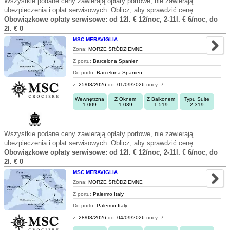
Wszystkie podane ceny zawierają opłaty portowe, nie zawierają
ubezpieczenia i opłat serwisowych. Oblicz, aby sprawdzić cenę.
Obowiązkowe opłaty serwisowe: od 12l. € 12/noc, 2-11l. € 6/noc, do
2l. € 0
MSC MERAVIGLIA
Zona:
MORZE ŚRÓDZIEMNE
Z portu:
Barcelona Spanien
Do portu:
Barcelona Spanien
z:
25/08/2026
do:
01/09/2026
nocy:
7
Wewnętrzna
Z Oknem
Z Balkonem
Typu Suite
1.009
1.039
1.519
2.319
Wszystkie podane ceny zawierają opłaty portowe, nie zawierają
ubezpieczenia i opłat serwisowych. Oblicz, aby sprawdzić cenę.
Obowiązkowe opłaty serwisowe: od 12l. € 12/noc, 2-11l. € 6/noc, do
2l. € 0
MSC MERAVIGLIA
Zona:
MORZE ŚRÓDZIEMNE
Z portu:
Palermo Italy
Do portu:
Palermo Italy
z:
28/08/2026
do:
04/09/2026
nocy:
7