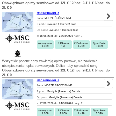
Obowiązkowe opłaty serwisowe: od 12l. € 12/noc, 2-11l. € 6/noc, do
2l. € 0
MSC MERAVIGLIA
Zona:
MORZE ŚRÓDZIEMNE
Z portu:
Livourne (Florence) Italie
Do portu:
Livourne (Florence) Italie
z:
16/08/2026
do:
23/08/2026
nocy:
7
Wewnętrzna
Z Oknem
Z Balkonem
Typu Suite
1.359
n.d.
1.709
3.399
Wszystkie podane ceny zawierają opłaty portowe, nie zawierają
ubezpieczenia i opłat serwisowych. Oblicz, aby sprawdzić cenę.
Obowiązkowe opłaty serwisowe: od 12l. € 12/noc, 2-11l. € 6/noc, do
2l. € 0
MSC MERAVIGLIA
Zona:
MORZE ŚRÓDZIEMNE
Z portu:
Marsiglia (Provenza) Francia
Do portu:
Marsiglia (Provenza) Francia
z:
17/08/2026
do:
24/08/2026
nocy:
7
Wewnętrzna
Z Oknem
Z Balkonem
Typu Suite
1.009
1.069
1.499
3.399