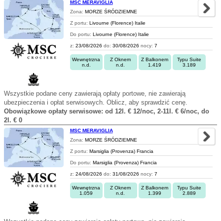
MSC MERAVIGLIA
Zona:
MORZE ŚRÓDZIEMNE
Z portu:
Livourne (Florence) Italie
Do portu:
Livourne (Florence) Italie
z:
23/08/2026
do:
30/08/2026
nocy:
7
Wewnętrzna
Z Oknem
Z Balkonem
Typu Suite
n.d.
n.d.
1.419
3.189
Wszystkie podane ceny zawierają opłaty portowe, nie zawierają
ubezpieczenia i opłat serwisowych. Oblicz, aby sprawdzić cenę.
Obowiązkowe opłaty serwisowe: od 12l. € 12/noc, 2-11l. € 6/noc, do
2l. € 0
MSC MERAVIGLIA
Zona:
MORZE ŚRÓDZIEMNE
Z portu:
Marsiglia (Provenza) Francia
Do portu:
Marsiglia (Provenza) Francia
z:
24/08/2026
do:
31/08/2026
nocy:
7
Wewnętrzna
Z Oknem
Z Balkonem
Typu Suite
1.059
n.d.
1.399
2.889