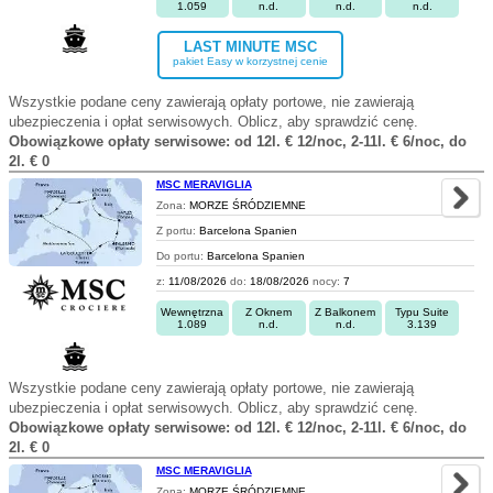
1.059
n.d.
n.d.
n.d.
LAST MINUTE MSC
pakiet Easy w korzystnej cenie
Wszystkie podane ceny zawierają opłaty portowe, nie zawierają
ubezpieczenia i opłat serwisowych. Oblicz, aby sprawdzić cenę.
Obowiązkowe opłaty serwisowe: od 12l. € 12/noc, 2-11l. € 6/noc, do
2l. € 0
MSC MERAVIGLIA
Zona:
MORZE ŚRÓDZIEMNE
Z portu:
Barcelona Spanien
Do portu:
Barcelona Spanien
z:
11/08/2026
do:
18/08/2026
nocy:
7
Wewnętrzna
Z Oknem
Z Balkonem
Typu Suite
1.089
n.d.
n.d.
3.139
Wszystkie podane ceny zawierają opłaty portowe, nie zawierają
ubezpieczenia i opłat serwisowych. Oblicz, aby sprawdzić cenę.
Obowiązkowe opłaty serwisowe: od 12l. € 12/noc, 2-11l. € 6/noc, do
2l. € 0
MSC MERAVIGLIA
Zona:
MORZE ŚRÓDZIEMNE