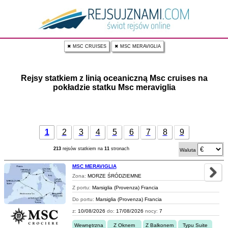
✖ MSC CRUISES
✖ MSC MERAVIGLIA
Rejsy statkiem z linią oceaniczną Msc cruises na
pokładzie statku Msc meraviglia
1
2
3
4
5
6
7
8
9
213
rejsów statkiem na
11
stronach
Waluta
MSC MERAVIGLIA
Zona:
MORZE ŚRÓDZIEMNE
Z portu:
Marsiglia (Provenza) Francia
Do portu:
Marsiglia (Provenza) Francia
z:
10/08/2026
do:
17/08/2026
nocy:
7
Wewnętrzna
Z Oknem
Z Balkonem
Typu Suite