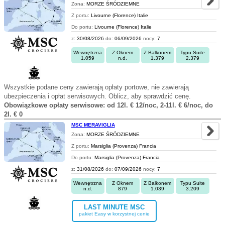
Zona:
MORZE ŚRÓDZIEMNE
Z portu:
Livourne (Florence) Italie
Do portu:
Livourne (Florence) Italie
z:
30/08/2026
do:
06/09/2026
nocy:
7
Wewnętrzna
Z Oknem
Z Balkonem
Typu Suite
1.059
n.d.
1.379
2.379
Wszystkie podane ceny zawierają opłaty portowe, nie zawierają
ubezpieczenia i opłat serwisowych. Oblicz, aby sprawdzić cenę.
Obowiązkowe opłaty serwisowe: od 12l. € 12/noc, 2-11l. € 6/noc, do
2l. € 0
MSC MERAVIGLIA
Zona:
MORZE ŚRÓDZIEMNE
Z portu:
Marsiglia (Provenza) Francia
Do portu:
Marsiglia (Provenza) Francia
z:
31/08/2026
do:
07/09/2026
nocy:
7
Wewnętrzna
Z Oknem
Z Balkonem
Typu Suite
n.d.
879
1.039
3.209
LAST MINUTE MSC
pakiet Easy w korzystnej cenie