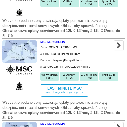
Wewnętrzna
Z Oknem
Z Balkonem
Typu Suite
n.d.
n.d.
1.359
2.029
Wszystkie podane ceny zawierają opłaty portowe, nie zawierają
ubezpieczenia i opłat serwisowych. Oblicz, aby sprawdzić cenę.
Obowiązkowe opłaty serwisowe: od 12l. € 12/noc, 2-11l. € 6/noc, do
2l. € 0
MSC MERAVIGLIA
Zona:
MORZE ŚRÓDZIEMNE
Z portu:
Naples (Pompeii) Italy
Do portu:
Naples (Pompeii) Italy
z:
29/08/2026
do:
05/09/2026
nocy:
7
Wewnętrzna
Z Oknem
Z Balkonem
Typu Suite
1.089
1.179
1.369
3.209
LAST MINUTE MSC
pakiet Easy w korzystnej cenie
Wszystkie podane ceny zawierają opłaty portowe, nie zawierają
ubezpieczenia i opłat serwisowych. Oblicz, aby sprawdzić cenę.
Obowiązkowe opłaty serwisowe: od 12l. € 12/noc, 2-11l. € 6/noc, do
2l. € 0
MSC MERAVIGLIA