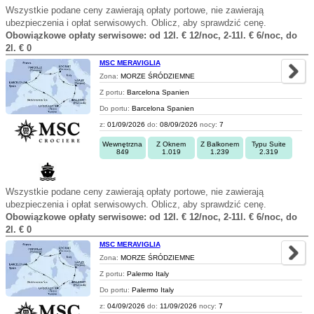
Wszystkie podane ceny zawierają opłaty portowe, nie zawierają
ubezpieczenia i opłat serwisowych. Oblicz, aby sprawdzić cenę.
Obowiązkowe opłaty serwisowe: od 12l. € 12/noc, 2-11l. € 6/noc, do
2l. € 0
MSC MERAVIGLIA
Zona:
MORZE ŚRÓDZIEMNE
Z portu:
Barcelona Spanien
Do portu:
Barcelona Spanien
z:
01/09/2026
do:
08/09/2026
nocy:
7
Wewnętrzna
Z Oknem
Z Balkonem
Typu Suite
849
1.019
1.239
2.319
Wszystkie podane ceny zawierają opłaty portowe, nie zawierają
ubezpieczenia i opłat serwisowych. Oblicz, aby sprawdzić cenę.
Obowiązkowe opłaty serwisowe: od 12l. € 12/noc, 2-11l. € 6/noc, do
2l. € 0
MSC MERAVIGLIA
Zona:
MORZE ŚRÓDZIEMNE
Z portu:
Palermo Italy
Do portu:
Palermo Italy
z:
04/09/2026
do:
11/09/2026
nocy:
7