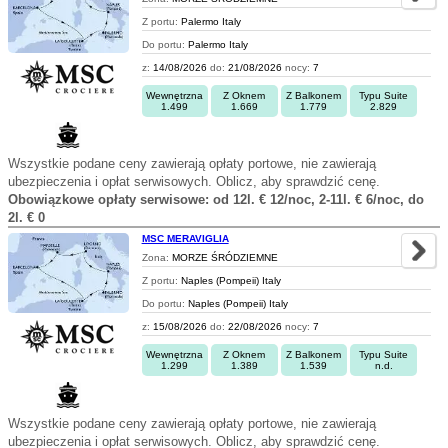
Z portu:
Palermo Italy
Do portu:
Palermo Italy
z:
14/08/2026
do:
21/08/2026
nocy:
7
Wewnętrzna
Z Oknem
Z Balkonem
Typu Suite
1.499
1.669
1.779
2.829
Wszystkie podane ceny zawierają opłaty portowe, nie zawierają
ubezpieczenia i opłat serwisowych. Oblicz, aby sprawdzić cenę.
Obowiązkowe opłaty serwisowe: od 12l. € 12/noc, 2-11l. € 6/noc, do
2l. € 0
MSC MERAVIGLIA
Zona:
MORZE ŚRÓDZIEMNE
Z portu:
Naples (Pompeii) Italy
Do portu:
Naples (Pompeii) Italy
z:
15/08/2026
do:
22/08/2026
nocy:
7
Wewnętrzna
Z Oknem
Z Balkonem
Typu Suite
1.299
1.389
1.539
n.d.
Wszystkie podane ceny zawierają opłaty portowe, nie zawierają
ubezpieczenia i opłat serwisowych. Oblicz, aby sprawdzić cenę.