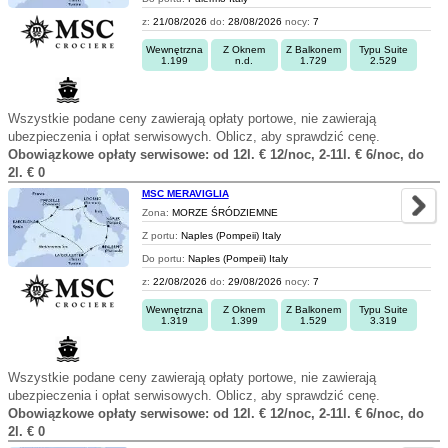
z:
21/08/2026
do:
28/08/2026
nocy:
7
Wewnętrzna
Z Oknem
Z Balkonem
Typu Suite
1.199
n.d.
1.729
2.529
Wszystkie podane ceny zawierają opłaty portowe, nie zawierają
ubezpieczenia i opłat serwisowych. Oblicz, aby sprawdzić cenę.
Obowiązkowe opłaty serwisowe: od 12l. € 12/noc, 2-11l. € 6/noc, do
2l. € 0
MSC MERAVIGLIA
Zona:
MORZE ŚRÓDZIEMNE
Z portu:
Naples (Pompeii) Italy
Do portu:
Naples (Pompeii) Italy
z:
22/08/2026
do:
29/08/2026
nocy:
7
Wewnętrzna
Z Oknem
Z Balkonem
Typu Suite
1.319
1.399
1.529
3.319
Wszystkie podane ceny zawierają opłaty portowe, nie zawierają
ubezpieczenia i opłat serwisowych. Oblicz, aby sprawdzić cenę.
Obowiązkowe opłaty serwisowe: od 12l. € 12/noc, 2-11l. € 6/noc, do
2l. € 0