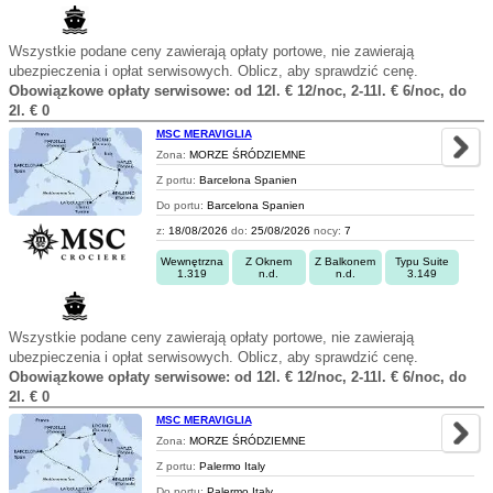
Wszystkie podane ceny zawierają opłaty portowe, nie zawierają
ubezpieczenia i opłat serwisowych. Oblicz, aby sprawdzić cenę.
Obowiązkowe opłaty serwisowe: od 12l. € 12/noc, 2-11l. € 6/noc, do
2l. € 0
MSC MERAVIGLIA
Zona:
MORZE ŚRÓDZIEMNE
Z portu:
Barcelona Spanien
Do portu:
Barcelona Spanien
z:
18/08/2026
do:
25/08/2026
nocy:
7
Wewnętrzna
Z Oknem
Z Balkonem
Typu Suite
1.319
n.d.
n.d.
3.149
Wszystkie podane ceny zawierają opłaty portowe, nie zawierają
ubezpieczenia i opłat serwisowych. Oblicz, aby sprawdzić cenę.
Obowiązkowe opłaty serwisowe: od 12l. € 12/noc, 2-11l. € 6/noc, do
2l. € 0
MSC MERAVIGLIA
Zona:
MORZE ŚRÓDZIEMNE
Z portu:
Palermo Italy
Do portu:
Palermo Italy