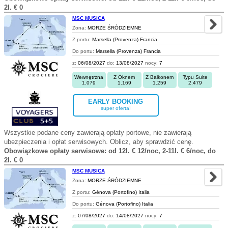
2l. € 0
MSC MUSICA
Zona:
MORZE ŚRÓDZIEMNE
Z portu:
Marsella (Provenza) Francia
Do portu:
Marsella (Provenza) Francia
z:
06/08/2027
do:
13/08/2027
nocy:
7
Wewnętrzna
Z Oknem
Z Balkonem
Typu Suite
1.079
1.169
1.259
2.479
EARLY BOOKING
super oferta!
Wszystkie podane ceny zawierają opłaty portowe, nie zawierają
ubezpieczenia i opłat serwisowych. Oblicz, aby sprawdzić cenę.
Obowiązkowe opłaty serwisowe: od 12l. € 12/noc, 2-11l. € 6/noc, do
2l. € 0
MSC MUSICA
Zona:
MORZE ŚRÓDZIEMNE
Z portu:
Génova (Portofino) Italia
Do portu:
Génova (Portofino) Italia
z:
07/08/2027
do:
14/08/2027
nocy:
7