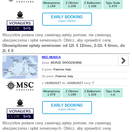
Wewnętrzna
Z Oknem
Z Balkonem
Typu Suite
1.149
1.209
1.339
2.479
EARLY BOOKING
super oferta!
Wszystkie podane ceny zawierają opłaty portowe, nie zawierają
ubezpieczenia i opłat serwisowych. Oblicz, aby sprawdzić cenę.
Obowiązkowe opłaty serwisowe: od 12l. € 12/noc, 2-11l. € 6/noc, do
2l. € 0
MSC MUSICA
Zona:
MORZE ŚRÓDZIEMNE
Z portu:
Palermo Italy
Do portu:
Palermo Italy
z:
16/08/2027
do:
23/08/2027
nocy:
7
Wewnętrzna
Z Oknem
Z Balkonem
Typu Suite
1.079
1.169
1.319
n.d.
EARLY BOOKING
super oferta!
Wszystkie podane ceny zawierają opłaty portowe, nie zawierają
ubezpieczenia i opłat serwisowych. Oblicz, aby sprawdzić cenę.