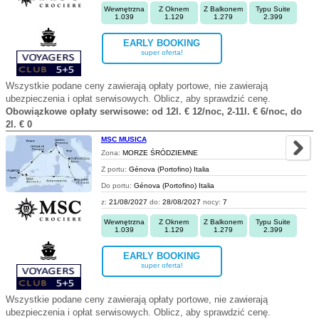
Wewnętrzna
Z Oknem
Z Balkonem
Typu Suite
1.039
1.129
1.279
2.399
EARLY BOOKING
super oferta!
Wszystkie podane ceny zawierają opłaty portowe, nie zawierają
ubezpieczenia i opłat serwisowych. Oblicz, aby sprawdzić cenę.
Obowiązkowe opłaty serwisowe: od 12l. € 12/noc, 2-11l. € 6/noc, do
2l. € 0
MSC MUSICA
Zona:
MORZE ŚRÓDZIEMNE
Z portu:
Génova (Portofino) Italia
Do portu:
Génova (Portofino) Italia
z:
21/08/2027
do:
28/08/2027
nocy:
7
Wewnętrzna
Z Oknem
Z Balkonem
Typu Suite
1.039
1.129
1.279
2.399
EARLY BOOKING
super oferta!
Wszystkie podane ceny zawierają opłaty portowe, nie zawierają
ubezpieczenia i opłat serwisowych. Oblicz, aby sprawdzić cenę.