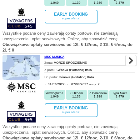
1.049
1.139
1.289
2.479
EARLY BOOKING
super oferta!
Wszystkie podane ceny zawierają opłaty portowe, nie zawierają
ubezpieczenia i opłat serwisowych. Oblicz, aby sprawdzić cenę.
Obowiązkowe opłaty serwisowe: od 12l. € 12/noc, 2-11l. € 6/noc, do
2l. € 0
MSC MUSICA
Zona:
MORZE ŚRÓDZIEMNE
Z portu:
Génova (Portofino) Italia
Do portu:
Génova (Portofino) Italia
z:
31/07/2027
do:
07/08/2027
nocy:
7
Wewnętrzna
Z Oknem
Z Balkonem
Typu Suite
1.049
1.139
1.289
2.479
EARLY BOOKING
super oferta!
Wszystkie podane ceny zawierają opłaty portowe, nie zawierają
ubezpieczenia i opłat serwisowych. Oblicz, aby sprawdzić cenę.
Obowiązkowe opłaty serwisowe: od 12l. € 12/noc, 2-11l. € 6/noc, do