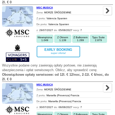
2l. € 0
MSC MUSICA
Zona:
MORZE ŚRÓDZIEMNE
Z portu:
Valencia Spanien
Do portu:
Valencia Spanien
z:
29/07/2027
do:
05/08/2027
nocy:
7
Wewnętrzna
Z Oknem
Z Balkonem
Typu Suite
1.049
1.139
1.289
2.879
EARLY BOOKING
super oferta!
Wszystkie podane ceny zawierają opłaty portowe, nie zawierają
ubezpieczenia i opłat serwisowych. Oblicz, aby sprawdzić cenę.
Obowiązkowe opłaty serwisowe: od 12l. € 12/noc, 2-11l. € 6/noc, do
2l. € 0
MSC MUSICA
Zona:
MORZE ŚRÓDZIEMNE
Z portu:
Marsella (Provenza) Francia
Do portu:
Marsella (Provenza) Francia
z:
30/07/2027
do:
06/08/2027
nocy:
7
Wewnętrzna
Z Oknem
Z Balkonem
Typu Suite