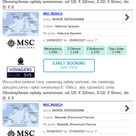
Obowiązkowe opłaty serwisowe: od 12l. € 12/noc, 2-11l. € 6/noc, do
2l. € 0
MSC MUSICA
Zona:
MORZE ŚRÓDZIEMNE
Z portu:
Valencia Spanien
Do portu:
Valencia Spanien
z:
19/08/2027
do:
26/08/2027
nocy:
7
Wewnętrzna
Z Oknem
Z Balkonem
Typu Suite
1.039
1.129
1.279
2.799
EARLY BOOKING
super oferta!
Wszystkie podane ceny zawierają opłaty portowe, nie zawierają
ubezpieczenia i opłat serwisowych. Oblicz, aby sprawdzić cenę.
Obowiązkowe opłaty serwisowe: od 12l. € 12/noc, 2-11l. € 6/noc, do
2l. € 0
MSC MUSICA
Zona:
MORZE ŚRÓDZIEMNE
Z portu:
Marsella (Provenza) Francia
Do portu:
Marsella (Provenza) Francia
z:
20/08/2027
do:
27/08/2027
nocy:
7