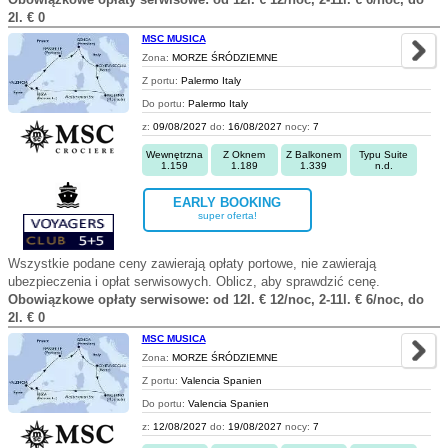
2l. € 0
MSC MUSICA
Zona:
MORZE ŚRÓDZIEMNE
Z portu:
Palermo Italy
Do portu:
Palermo Italy
z:
09/08/2027
do:
16/08/2027
nocy:
7
Wewnętrzna
Z Oknem
Z Balkonem
Typu Suite
1.159
1.189
1.339
n.d.
EARLY BOOKING
super oferta!
Wszystkie podane ceny zawierają opłaty portowe, nie zawierają
ubezpieczenia i opłat serwisowych. Oblicz, aby sprawdzić cenę.
Obowiązkowe opłaty serwisowe: od 12l. € 12/noc, 2-11l. € 6/noc, do
2l. € 0
MSC MUSICA
Zona:
MORZE ŚRÓDZIEMNE
Z portu:
Valencia Spanien
Do portu:
Valencia Spanien
z:
12/08/2027
do:
19/08/2027
nocy:
7