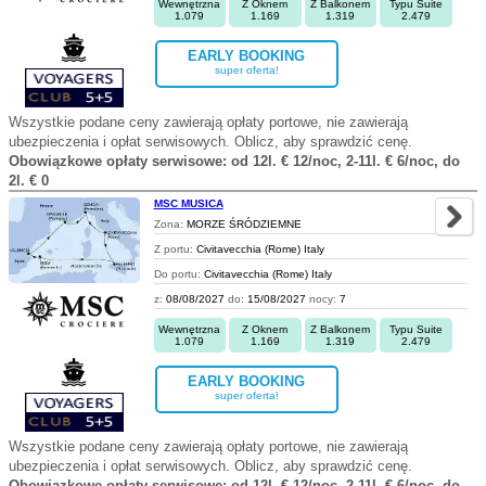
Wewnętrzna
Z Oknem
Z Balkonem
Typu Suite
1.079
1.169
1.319
2.479
EARLY BOOKING
super oferta!
Wszystkie podane ceny zawierają opłaty portowe, nie zawierają
ubezpieczenia i opłat serwisowych. Oblicz, aby sprawdzić cenę.
Obowiązkowe opłaty serwisowe: od 12l. € 12/noc, 2-11l. € 6/noc, do
2l. € 0
MSC MUSICA
Zona:
MORZE ŚRÓDZIEMNE
Z portu:
Civitavecchia (Rome) Italy
Do portu:
Civitavecchia (Rome) Italy
z:
08/08/2027
do:
15/08/2027
nocy:
7
Wewnętrzna
Z Oknem
Z Balkonem
Typu Suite
1.079
1.169
1.319
2.479
EARLY BOOKING
super oferta!
Wszystkie podane ceny zawierają opłaty portowe, nie zawierają
ubezpieczenia i opłat serwisowych. Oblicz, aby sprawdzić cenę.
Obowiązkowe opłaty serwisowe: od 12l. € 12/noc, 2-11l. € 6/noc, do