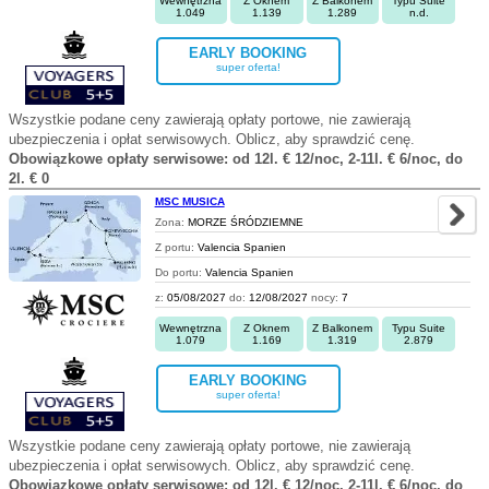
Wewnętrzna
Z Oknem
Z Balkonem
Typu Suite
1.049
1.139
1.289
n.d.
EARLY BOOKING
super oferta!
Wszystkie podane ceny zawierają opłaty portowe, nie zawierają
ubezpieczenia i opłat serwisowych. Oblicz, aby sprawdzić cenę.
Obowiązkowe opłaty serwisowe: od 12l. € 12/noc, 2-11l. € 6/noc, do
2l. € 0
MSC MUSICA
Zona:
MORZE ŚRÓDZIEMNE
Z portu:
Valencia Spanien
Do portu:
Valencia Spanien
z:
05/08/2027
do:
12/08/2027
nocy:
7
Wewnętrzna
Z Oknem
Z Balkonem
Typu Suite
1.079
1.169
1.319
2.879
EARLY BOOKING
super oferta!
Wszystkie podane ceny zawierają opłaty portowe, nie zawierają
ubezpieczenia i opłat serwisowych. Oblicz, aby sprawdzić cenę.
Obowiązkowe opłaty serwisowe: od 12l. € 12/noc, 2-11l. € 6/noc, do