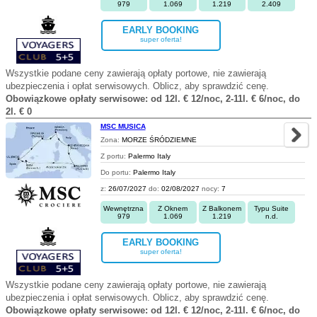
979
1.069
1.219
2.409
EARLY BOOKING
super oferta!
Wszystkie podane ceny zawierają opłaty portowe, nie zawierają
ubezpieczenia i opłat serwisowych. Oblicz, aby sprawdzić cenę.
Obowiązkowe opłaty serwisowe: od 12l. € 12/noc, 2-11l. € 6/noc, do
2l. € 0
MSC MUSICA
Zona:
MORZE ŚRÓDZIEMNE
Z portu:
Palermo Italy
Do portu:
Palermo Italy
z:
26/07/2027
do:
02/08/2027
nocy:
7
Wewnętrzna
Z Oknem
Z Balkonem
Typu Suite
979
1.069
1.219
n.d.
EARLY BOOKING
super oferta!
Wszystkie podane ceny zawierają opłaty portowe, nie zawierają
ubezpieczenia i opłat serwisowych. Oblicz, aby sprawdzić cenę.
Obowiązkowe opłaty serwisowe: od 12l. € 12/noc, 2-11l. € 6/noc, do