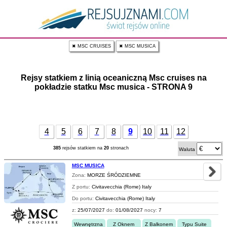
✖ MSC CRUISES
✖ MSC MUSICA
Rejsy statkiem z linią oceaniczną Msc cruises na
pokładzie statku Msc musica - STRONA 9
4
5
6
7
8
9
10
11
12
385
rejsów statkiem na
20
stronach
Waluta
MSC MUSICA
Zona:
MORZE ŚRÓDZIEMNE
Z portu:
Civitavecchia (Rome) Italy
Do portu:
Civitavecchia (Rome) Italy
z:
25/07/2027
do:
01/08/2027
nocy:
7
Wewnętrzna
Z Oknem
Z Balkonem
Typu Suite