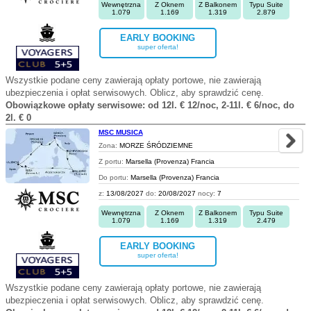
Wewnętrzna
Z Oknem
Z Balkonem
Typu Suite
1.079
1.169
1.319
2.879
EARLY BOOKING
super oferta!
Wszystkie podane ceny zawierają opłaty portowe, nie zawierają
ubezpieczenia i opłat serwisowych. Oblicz, aby sprawdzić cenę.
Obowiązkowe opłaty serwisowe: od 12l. € 12/noc, 2-11l. € 6/noc, do
2l. € 0
MSC MUSICA
Zona:
MORZE ŚRÓDZIEMNE
Z portu:
Marsella (Provenza) Francia
Do portu:
Marsella (Provenza) Francia
z:
13/08/2027
do:
20/08/2027
nocy:
7
Wewnętrzna
Z Oknem
Z Balkonem
Typu Suite
1.079
1.169
1.319
2.479
EARLY BOOKING
super oferta!
Wszystkie podane ceny zawierają opłaty portowe, nie zawierają
ubezpieczenia i opłat serwisowych. Oblicz, aby sprawdzić cenę.