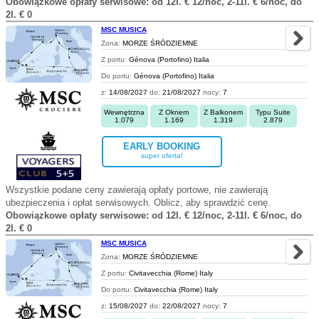
Obowiązkowe opłaty serwisowe: od 12l. € 12/noc, 2-11l. € 6/noc, do
2l. € 0
MSC MUSICA
Zona:
MORZE ŚRÓDZIEMNE
Z portu:
Génova (Portofino) Italia
Do portu:
Génova (Portofino) Italia
z:
14/08/2027
do:
21/08/2027
nocy:
7
Wewnętrzna
Z Oknem
Z Balkonem
Typu Suite
1.079
1.169
1.319
2.879
EARLY BOOKING
super oferta!
Wszystkie podane ceny zawierają opłaty portowe, nie zawierają
ubezpieczenia i opłat serwisowych. Oblicz, aby sprawdzić cenę.
Obowiązkowe opłaty serwisowe: od 12l. € 12/noc, 2-11l. € 6/noc, do
2l. € 0
MSC MUSICA
Zona:
MORZE ŚRÓDZIEMNE
Z portu:
Civitavecchia (Rome) Italy
Do portu:
Civitavecchia (Rome) Italy
z:
15/08/2027
do:
22/08/2027
nocy:
7