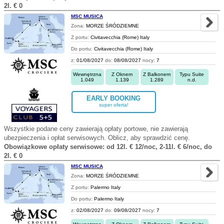
2l. € 0
MSC MUSICA
Zona:
MORZE ŚRÓDZIEMNE
Z portu:
Civitavecchia (Rome) Italy
Do portu:
Civitavecchia (Rome) Italy
z:
01/08/2027
do:
08/08/2027
nocy:
7
Wewnętrzna
Z Oknem
Z Balkonem
Typu Suite
1.049
1.139
1.289
n.d.
EARLY BOOKING
super oferta!
Wszystkie podane ceny zawierają opłaty portowe, nie zawierają
ubezpieczenia i opłat serwisowych. Oblicz, aby sprawdzić cenę.
Obowiązkowe opłaty serwisowe: od 12l. € 12/noc, 2-11l. € 6/noc, do
2l. € 0
MSC MUSICA
Zona:
MORZE ŚRÓDZIEMNE
Z portu:
Palermo Italy
Do portu:
Palermo Italy
z:
02/08/2027
do:
09/08/2027
nocy:
7