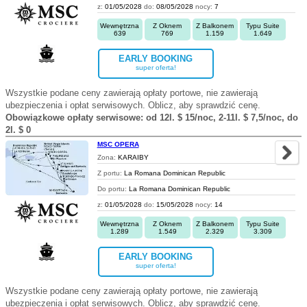
z:
01/05/2028
do:
08/05/2028
nocy:
7
Wewnętrzna
Z Oknem
Z Balkonem
Typu Suite
639
769
1.159
1.649
EARLY BOOKING
super oferta!
Wszystkie podane ceny zawierają opłaty portowe, nie zawierają
ubezpieczenia i opłat serwisowych. Oblicz, aby sprawdzić cenę.
Obowiązkowe opłaty serwisowe: od 12l. $ 15/noc, 2-11l. $ 7,5/noc, do
2l. $ 0
MSC OPERA
Zona:
KARAIBY
Z portu:
La Romana Dominican Republic
Do portu:
La Romana Dominican Republic
z:
01/05/2028
do:
15/05/2028
nocy:
14
Wewnętrzna
Z Oknem
Z Balkonem
Typu Suite
1.289
1.549
2.329
3.309
EARLY BOOKING
super oferta!
Wszystkie podane ceny zawierają opłaty portowe, nie zawierają
ubezpieczenia i opłat serwisowych. Oblicz, aby sprawdzić cenę.