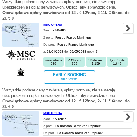
Wszystkie podane ceny zawierają opłaty portowe, nie zawierają
ubezpieczenia i opłat serwisowych. Oblicz, aby sprawdzić cenę.
Obowiązkowe opłaty serwisowe: od 12l. € 12/noc, 2-11l. € 6/noc, do
2l. € 0
MSC OPERA
Zona:
KARAIBY
Z portu:
Fort de France Martinique
Do portu:
Fort de France Martinique
z:
28/04/2028
do:
05/05/2028
nocy:
7
Wewnętrzna
Z Oknem
Z Balkonem
Typu Suite
639
769
1.159
1.649
EARLY BOOKING
super oferta!
Wszystkie podane ceny zawierają opłaty portowe, nie zawierają
ubezpieczenia i opłat serwisowych. Oblicz, aby sprawdzić cenę.
Obowiązkowe opłaty serwisowe: od 12l. € 12/noc, 2-11l. € 6/noc, do
2l. € 0
MSC OPERA
Zona:
KARAIBY
Z portu:
La Romana Dominican Republic
Do portu:
La Romana Dominican Republic