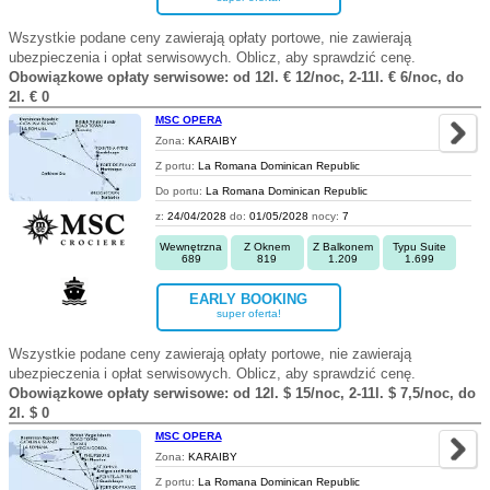
Wszystkie podane ceny zawierają opłaty portowe, nie zawierają
ubezpieczenia i opłat serwisowych. Oblicz, aby sprawdzić cenę.
Obowiązkowe opłaty serwisowe: od 12l. € 12/noc, 2-11l. € 6/noc, do
2l. € 0
MSC OPERA
Zona:
KARAIBY
Z portu:
La Romana Dominican Republic
Do portu:
La Romana Dominican Republic
z:
24/04/2028
do:
01/05/2028
nocy:
7
Wewnętrzna
Z Oknem
Z Balkonem
Typu Suite
689
819
1.209
1.699
EARLY BOOKING
super oferta!
Wszystkie podane ceny zawierają opłaty portowe, nie zawierają
ubezpieczenia i opłat serwisowych. Oblicz, aby sprawdzić cenę.
Obowiązkowe opłaty serwisowe: od 12l. $ 15/noc, 2-11l. $ 7,5/noc, do
2l. $ 0
MSC OPERA
Zona:
KARAIBY
Z portu:
La Romana Dominican Republic