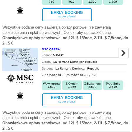
789
919
1.309
1.799
EARLY BOOKING
super oferta!
Wszystkie podane ceny zawierają opłaty portowe, nie zawierają
ubezpieczenia i opłat serwisowych. Oblicz, aby sprawdzić cenę.
Obowiązkowe opłaty serwisowe: od 12l. $ 15/noc, 2-11l. $ 7,5/noc, do
2l. $ 0
MSC OPERA
Zona:
KARAIBY
Z portu:
La Romana Dominican Republic
Do portu:
La Romana Dominican Republic
z:
10/04/2028
do:
24/04/2028
nocy:
14
Wewnętrzna
Z Oknem
Z Balkonem
Typu Suite
1.599
1.859
2.639
3.619
EARLY BOOKING
super oferta!
Wszystkie podane ceny zawierają opłaty portowe, nie zawierają
ubezpieczenia i opłat serwisowych. Oblicz, aby sprawdzić cenę.
Obowiązkowe opłaty serwisowe: od 12l. $ 15/noc, 2-11l. $ 7,5/noc, do
2l. $ 0