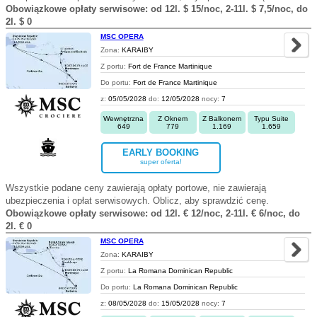
Obowiązkowe opłaty serwisowe: od 12l. $ 15/noc, 2-11l. $ 7,5/noc, do
2l. $ 0
MSC OPERA
Zona:
KARAIBY
Z portu:
Fort de France Martinique
Do portu:
Fort de France Martinique
z:
05/05/2028
do:
12/05/2028
nocy:
7
Wewnętrzna
Z Oknem
Z Balkonem
Typu Suite
649
779
1.169
1.659
EARLY BOOKING
super oferta!
Wszystkie podane ceny zawierają opłaty portowe, nie zawierają
ubezpieczenia i opłat serwisowych. Oblicz, aby sprawdzić cenę.
Obowiązkowe opłaty serwisowe: od 12l. € 12/noc, 2-11l. € 6/noc, do
2l. € 0
MSC OPERA
Zona:
KARAIBY
Z portu:
La Romana Dominican Republic
Do portu:
La Romana Dominican Republic
z:
08/05/2028
do:
15/05/2028
nocy:
7