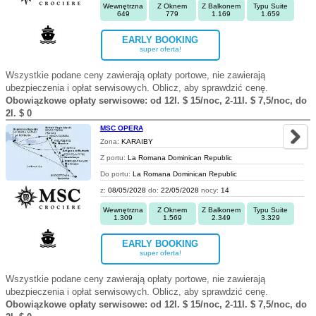
Wewnętrzna
Z Oknem
Z Balkonem
Typu Suite
649
779
1.169
1.659
EARLY BOOKING
super oferta!
Wszystkie podane ceny zawierają opłaty portowe, nie zawierają
ubezpieczenia i opłat serwisowych. Oblicz, aby sprawdzić cenę.
Obowiązkowe opłaty serwisowe: od 12l. $ 15/noc, 2-11l. $ 7,5/noc, do
2l. $ 0
MSC OPERA
Zona:
KARAIBY
Z portu:
La Romana Dominican Republic
Do portu:
La Romana Dominican Republic
z:
08/05/2028
do:
22/05/2028
nocy:
14
Wewnętrzna
Z Oknem
Z Balkonem
Typu Suite
1.309
1.569
2.349
3.329
EARLY BOOKING
super oferta!
Wszystkie podane ceny zawierają opłaty portowe, nie zawierają
ubezpieczenia i opłat serwisowych. Oblicz, aby sprawdzić cenę.
Obowiązkowe opłaty serwisowe: od 12l. $ 15/noc, 2-11l. $ 7,5/noc, do