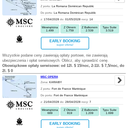
Z portu:
La Romana Dominican Republic
Do portu:
La Romana Dominican Republic
z:
17/04/2028
do:
01/05/2028
nocy:
14
Wewnętrzna
Z Oknem
Z Balkonem
Typu Suite
1.499
1.759
2.539
3.519
EARLY BOOKING
super oferta!
Wszystkie podane ceny zawierają opłaty portowe, nie zawierają
ubezpieczenia i opłat serwisowych. Oblicz, aby sprawdzić cenę.
Obowiązkowe opłaty serwisowe: od 12l. $ 15/noc, 2-11l. $ 7,5/noc, do
2l. $ 0
MSC OPERA
Zona:
KARAIBY
Z portu:
Fort de France Martinique
Do portu:
Fort de France Martinique
z:
21/04/2028
do:
28/04/2028
nocy:
7
Wewnętrzna
Z Oknem
Z Balkonem
Typu Suite
689
819
1.209
1.699
EARLY BOOKING
super oferta!