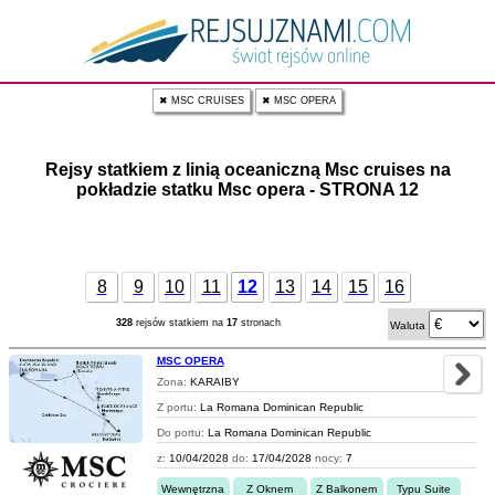
✖ MSC CRUISES
✖ MSC OPERA
Rejsy statkiem z linią oceaniczną Msc cruises na
pokładzie statku Msc opera - STRONA 12
8
9
10
11
12
13
14
15
16
328
rejsów statkiem na
17
stronach
Waluta
MSC OPERA
Zona:
KARAIBY
Z portu:
La Romana Dominican Republic
Do portu:
La Romana Dominican Republic
z:
10/04/2028
do:
17/04/2028
nocy:
7
Wewnętrzna
Z Oknem
Z Balkonem
Typu Suite