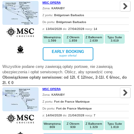
MSC OPERA
Zona:
KARAIBY
Z portu:
Bridgetown Barbados
Do portu:
Bridgetown Barbados
z:
13/04/2028
do:
27/04/2028
nocy:
14
Wewnętrzna
Z Oknem
Z Balkonem
Typu Suite
1.599
1.859
2.639
3.619
EARLY BOOKING
super oferta!
Wszystkie podane ceny zawierają opłaty portowe, nie zawierają
ubezpieczenia i opłat serwisowych. Oblicz, aby sprawdzić cenę.
Obowiązkowe opłaty serwisowe: od 12l. € 12/noc, 2-11l. € 6/noc, do
2l. € 0
MSC OPERA
Zona:
KARAIBY
Z portu:
Fort de France Martinique
Do portu:
Fort de France Martinique
z:
14/04/2028
do:
21/04/2028
nocy:
7
Wewnętrzna
Z Oknem
Z Balkonem
Typu Suite
809
939
1.329
1.819