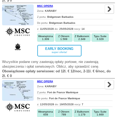
2l. $ 0
MSC OPERA
Zona:
KARAIBY
Z portu:
Bridgetown Barbados
Do portu:
Bridgetown Barbados
z:
11/05/2028
do:
25/05/2028
nocy:
14
Wewnętrzna
Z Oknem
Z Balkonem
Typu Suite
1.309
1.569
2.349
3.329
EARLY BOOKING
super oferta!
Wszystkie podane ceny zawierają opłaty portowe, nie zawierają
ubezpieczenia i opłat serwisowych. Oblicz, aby sprawdzić cenę.
Obowiązkowe opłaty serwisowe: od 12l. € 12/noc, 2-11l. € 6/noc, do
2l. € 0
MSC OPERA
Zona:
KARAIBY
Z portu:
Fort de France Martinique
Do portu:
Fort de France Martinique
z:
12/05/2028
do:
19/05/2028
nocy:
7
Wewnętrzna
Z Oknem
Z Balkonem
Typu Suite
659
789
1.179
1.669