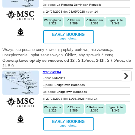
Do portu:
La Romana Dominican Republic
z:
24/04/2028
do:
08/05/2028
nocy:
14
Wewnętrzna
Z Oknem
Z Balkonem
Typu Suite
1.329
1.589
2.369
3.349
EARLY BOOKING
super oferta!
Wszystkie podane ceny zawierają opłaty portowe, nie zawierają
ubezpieczenia i opłat serwisowych. Oblicz, aby sprawdzić cenę.
Obowiązkowe opłaty serwisowe: od 12l. $ 15/noc, 2-11l. $ 7,5/noc, do
2l. $ 0
MSC OPERA
Zona:
KARAIBY
Z portu:
Bridgetown Barbados
Do portu:
Bridgetown Barbados
z:
27/04/2028
do:
11/05/2028
nocy:
14
Wewnętrzna
Z Oknem
Z Balkonem
Typu Suite
1.329
1.589
2.369
3.349
EARLY BOOKING
super oferta!