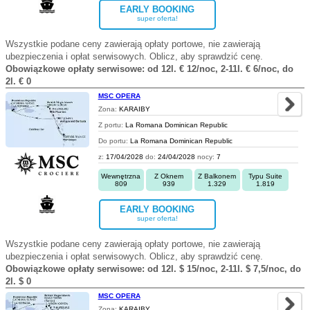
EARLY BOOKING
super oferta!
Wszystkie podane ceny zawierają opłaty portowe, nie zawierają
ubezpieczenia i opłat serwisowych. Oblicz, aby sprawdzić cenę.
Obowiązkowe opłaty serwisowe: od 12l. € 12/noc, 2-11l. € 6/noc, do
2l. € 0
MSC OPERA
Zona:
KARAIBY
Z portu:
La Romana Dominican Republic
Do portu:
La Romana Dominican Republic
z:
17/04/2028
do:
24/04/2028
nocy:
7
Wewnętrzna
Z Oknem
Z Balkonem
Typu Suite
809
939
1.329
1.819
EARLY BOOKING
super oferta!
Wszystkie podane ceny zawierają opłaty portowe, nie zawierają
ubezpieczenia i opłat serwisowych. Oblicz, aby sprawdzić cenę.
Obowiązkowe opłaty serwisowe: od 12l. $ 15/noc, 2-11l. $ 7,5/noc, do
2l. $ 0
MSC OPERA
Zona:
KARAIBY