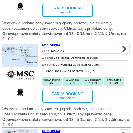
EARLY BOOKING
super oferta!
Wszystkie podane ceny zawierają opłaty portowe, nie zawierają
ubezpieczenia i opłat serwisowych. Oblicz, aby sprawdzić cenę.
Obowiązkowe opłaty serwisowe: od 12l. € 12/noc, 2-11l. € 6/noc, do
2l. € 0
MSC OPERA
Zona:
KARAIBY
Z portu:
La Romana Dominican Republic
Do portu:
La Romana Dominican Republic
z:
15/05/2028
do:
22/05/2028
nocy:
7
Wewnętrzna
Z Oknem
Z Balkonem
Typu Suite
659
789
1.179
1.669
EARLY BOOKING
super oferta!
Wszystkie podane ceny zawierają opłaty portowe, nie zawierają
ubezpieczenia i opłat serwisowych. Oblicz, aby sprawdzić cenę.
Obowiązkowe opłaty serwisowe: od 12l. $ 15/noc, 2-11l. $ 7,5/noc, do
2l. $ 0
MSC OPERA