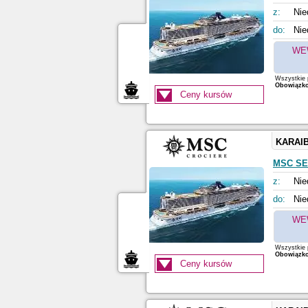
z:
Nie
do:
Nie
WE
Wszystkie p
Obowiązkow
Ceny kursów
KARAI
MSC S
z:
Nie
do:
Nie
WE
Wszystkie p
Obowiązkow
Ceny kursów