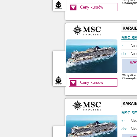
Wszystkie p
Obowiązkow
Ceny kursów
KARAI
MSC S
z:
Nie
do:
Nie
WE
Wszystkie p
Obowiązkow
Ceny kursów
KARAI
MSC S
z:
Nie
do:
Nie