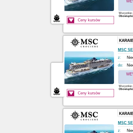
WE
Wszystkie p
Obowiązkow
Ceny kursów
KARAI
MSC S
z:
Nie
do:
Nie
WE
Wszystkie p
Obowiązkow
Ceny kursów
KARAI
MSC S
z:
Nie