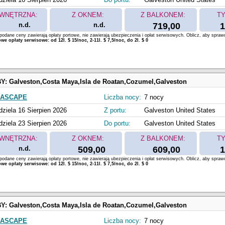
WNĘTRZNA:
Z OKNEM:
Z BALKONEM:
TY
n.d.
n.d.
719,00
1
odane ceny zawierają opłaty portowe, nie zawierają ubezpieczenia i opłat serwisowych. Oblicz, aby spraw
e opłaty serwisowe: od 12l. $ 15/noc, 2-11l. $ 7,5/noc, do 2l. $ 0
BY:
Galveston,Costa Maya,Isla de Roatan,Cozumel,Galveston
EASCAPE
Liczba nocy:
7 nocy
dziela 16 Sierpien 2026
Z portu:
Galveston United States
dziela 23 Sierpien 2026
Do portu:
Galveston United States
WNĘTRZNA:
Z OKNEM:
Z BALKONEM:
TY
n.d.
509,00
609,00
1
odane ceny zawierają opłaty portowe, nie zawierają ubezpieczenia i opłat serwisowych. Oblicz, aby spraw
e opłaty serwisowe: od 12l. $ 15/noc, 2-11l. $ 7,5/noc, do 2l. $ 0
BY:
Galveston,Costa Maya,Isla de Roatan,Cozumel,Galveston
EASCAPE
Liczba nocy:
7 nocy