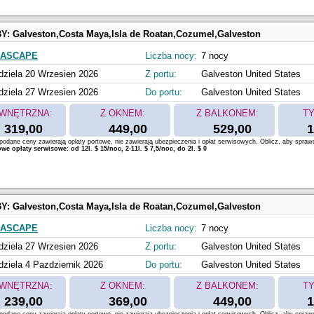
BY:
Galveston,Costa Maya,Isla de Roatan,Cozumel,Galveston
EASCAPE
Liczba nocy:
7 nocy
dziela 20 Wrzesien 2026
Z portu:
Galveston United States
dziela 27 Wrzesien 2026
Do portu:
Galveston United States
WNĘTRZNA:
Z OKNEM:
Z BALKONEM:
TY
319,00
449,00
529,00
1
odane ceny zawierają opłaty portowe, nie zawierają ubezpieczenia i opłat serwisowych. Oblicz, aby spraw
e opłaty serwisowe: od 12l. $ 15/noc, 2-11l. $ 7,5/noc, do 2l. $ 0
BY:
Galveston,Costa Maya,Isla de Roatan,Cozumel,Galveston
EASCAPE
Liczba nocy:
7 nocy
dziela 27 Wrzesien 2026
Z portu:
Galveston United States
dziela 4 Pazdziernik 2026
Do portu:
Galveston United States
WNĘTRZNA:
Z OKNEM:
Z BALKONEM:
TY
239,00
369,00
449,00
1