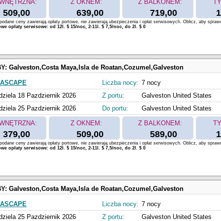
WNĘTRZNA:
Z OKNEM:
Z BALKONEM:
TY
509,00
639,00
719,00
1
odane ceny zawierają opłaty portowe, nie zawierają ubezpieczenia i opłat serwisowych. Oblicz, aby spraw
e opłaty serwisowe: od 12l. $ 15/noc, 2-11l. $ 7,5/noc, do 2l. $ 0
BY:
Galveston,Costa Maya,Isla de Roatan,Cozumel,Galveston
EASCAPE
Liczba nocy:
7 nocy
dziela 18 Pazdziernik 2026
Z portu:
Galveston United States
dziela 25 Pazdziernik 2026
Do portu:
Galveston United States
WNĘTRZNA:
Z OKNEM:
Z BALKONEM:
TY
379,00
509,00
589,00
1
odane ceny zawierają opłaty portowe, nie zawierają ubezpieczenia i opłat serwisowych. Oblicz, aby spraw
e opłaty serwisowe: od 12l. $ 15/noc, 2-11l. $ 7,5/noc, do 2l. $ 0
BY:
Galveston,Costa Maya,Isla de Roatan,Cozumel,Galveston
EASCAPE
Liczba nocy:
7 nocy
dziela 25 Pazdziernik 2026
Z portu:
Galveston United States