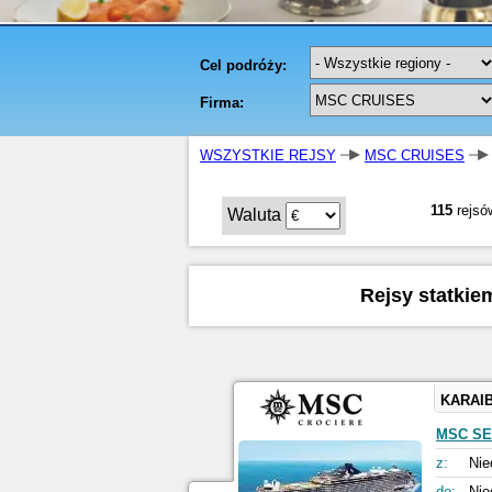
WSZYSTKIE REJSY
MSC CRUISES
115
rejsó
Waluta
Rejsy statkie
KARAI
MSC S
z:
Nie
do:
Nie