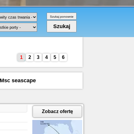
1
2
3
4
5
6
u Msc seascape
Zobacz ofertę