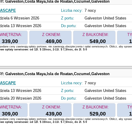
BY:
Galveston,Costa Maya,Isla de Roatan,Cozumel,Galveston
EASCAPE
Liczba nocy:
7 nocy
dziela 6 Wrzesien 2026
Z portu:
Galveston United States
dziela 13 Wrzesien 2026
Do portu:
Galveston United States
WNĘTRZNA:
Z OKNEM:
Z BALKONEM:
TY
339,00
469,00
549,00
1
odane ceny zawierają opłaty portowe, nie zawierają ubezpieczenia i opłat serwisowych. Oblicz, aby spraw
e opłaty serwisowe: od 12l. $ 15/noc, 2-11l. $ 7,5/noc, do 2l. $ 0
BY:
Galveston,Costa Maya,Isla de Roatan,Cozumel,Galveston
EASCAPE
Liczba nocy:
7 nocy
dziela 13 Wrzesien 2026
Z portu:
Galveston United States
dziela 20 Wrzesien 2026
Do portu:
Galveston United States
WNĘTRZNA:
Z OKNEM:
Z BALKONEM:
TY
309,00
439,00
529,00
1
odane ceny zawierają opłaty portowe, nie zawierają ubezpieczenia i opłat serwisowych. Oblicz, aby spraw
e opłaty serwisowe: od 12l. $ 15/noc, 2-11l. $ 7,5/noc, do 2l. $ 0