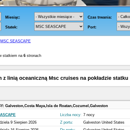
MSC SEASCAPE
w statkiem na
6
stronach
m z linią oceaniczną Msc cruises na pokładzie statk
BY:
Galveston,Costa Maya,Isla de Roatan,Cozumel,Galveston
EASCAPE
Liczba nocy:
7 nocy
dziela 9 Sierpien 2026
Z portu:
Galveston United States
dziela 16 Sierpien 2026
Do portu:
Galveston United States