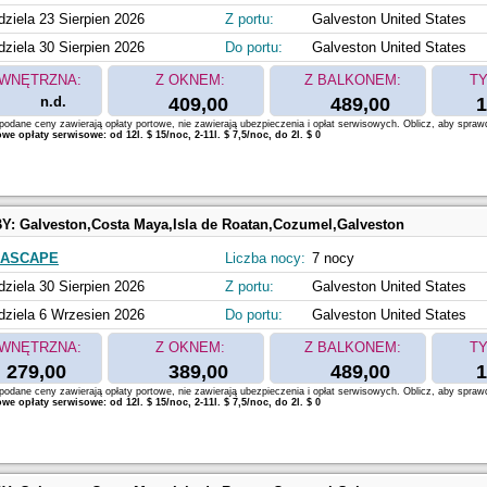
dziela 23 Sierpien 2026
Z portu:
Galveston United States
dziela 30 Sierpien 2026
Do portu:
Galveston United States
WNĘTRZNA:
Z OKNEM:
Z BALKONEM:
TY
n.d.
409,00
489,00
1
odane ceny zawierają opłaty portowe, nie zawierają ubezpieczenia i opłat serwisowych. Oblicz, aby spraw
e opłaty serwisowe: od 12l. $ 15/noc, 2-11l. $ 7,5/noc, do 2l. $ 0
BY:
Galveston,Costa Maya,Isla de Roatan,Cozumel,Galveston
EASCAPE
Liczba nocy:
7 nocy
dziela 30 Sierpien 2026
Z portu:
Galveston United States
dziela 6 Wrzesien 2026
Do portu:
Galveston United States
WNĘTRZNA:
Z OKNEM:
Z BALKONEM:
TY
279,00
389,00
489,00
1
odane ceny zawierają opłaty portowe, nie zawierają ubezpieczenia i opłat serwisowych. Oblicz, aby spraw
e opłaty serwisowe: od 12l. $ 15/noc, 2-11l. $ 7,5/noc, do 2l. $ 0