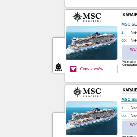
KARAI
MSC S
z:
Nie
do:
Nie
WE
Wszystkie p
Obowiązkow
Ceny kursów
KARAI
MSC S
z:
Nie
do:
Nie
WE