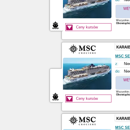
WE
Wszystkie p
Obowiązkow
Ceny kursów
KARAI
MSC S
z:
Nie
do:
Nie
WE
Wszystkie p
Obowiązkow
Ceny kursów
KARAI
MSC S