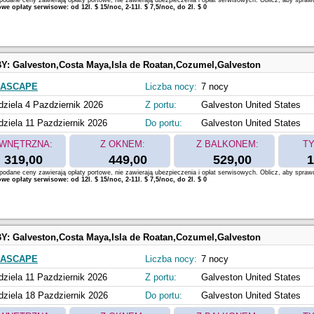
odane ceny zawierają opłaty portowe, nie zawierają ubezpieczenia i opłat serwisowych. Oblicz, aby spraw
e opłaty serwisowe: od 12l. $ 15/noc, 2-11l. $ 7,5/noc, do 2l. $ 0
BY:
Galveston,Costa Maya,Isla de Roatan,Cozumel,Galveston
EASCAPE
Liczba nocy:
7 nocy
dziela 4 Pazdziernik 2026
Z portu:
Galveston United States
dziela 11 Pazdziernik 2026
Do portu:
Galveston United States
WNĘTRZNA:
Z OKNEM:
Z BALKONEM:
TY
319,00
449,00
529,00
1
odane ceny zawierają opłaty portowe, nie zawierają ubezpieczenia i opłat serwisowych. Oblicz, aby spraw
e opłaty serwisowe: od 12l. $ 15/noc, 2-11l. $ 7,5/noc, do 2l. $ 0
BY:
Galveston,Costa Maya,Isla de Roatan,Cozumel,Galveston
EASCAPE
Liczba nocy:
7 nocy
dziela 11 Pazdziernik 2026
Z portu:
Galveston United States
dziela 18 Pazdziernik 2026
Do portu:
Galveston United States