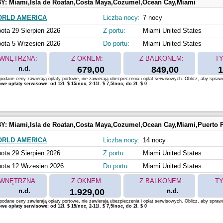
BY:
Miami,Isla de Roatan,Costa Maya,Cozumel,Ocean Cay,Miami
ORLD AMERICA
Liczba nocy:
7 nocy
ota 29 Sierpien 2026
Z portu:
Miami United States
ota 5 Wrzesien 2026
Do portu:
Miami United States
WNĘTRZNA:
Z OKNEM:
Z BALKONEM:
TY
n.d.
679,00
849,00
1
odane ceny zawierają opłaty portowe, nie zawierają ubezpieczenia i opłat serwisowych. Oblicz, aby spraw
e opłaty serwisowe: od 12l. $ 15/noc, 2-11l. $ 7,5/noc, do 2l. $ 0
BY:
Miami,Isla de Roatan,Costa Maya,Cozumel,Ocean Cay,Miami,Puerto Plata,San Juan,Oc
ORLD AMERICA
Liczba nocy:
14 nocy
ota 29 Sierpien 2026
Z portu:
Miami United States
ota 12 Wrzesien 2026
Do portu:
Miami United States
WNĘTRZNA:
Z OKNEM:
Z BALKONEM:
TY
n.d.
1.929,00
n.d.
odane ceny zawierają opłaty portowe, nie zawierają ubezpieczenia i opłat serwisowych. Oblicz, aby spraw
e opłaty serwisowe: od 12l. $ 15/noc, 2-11l. $ 7,5/noc, do 2l. $ 0