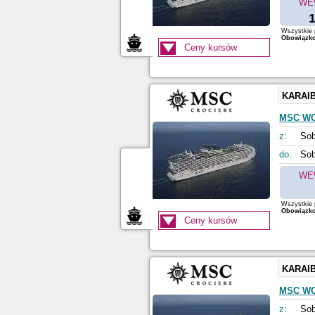
WE
1
Wszystkie p
Obowiązkow
Ceny kursów
KARAI
MSC W
z:
Sob
do:
Sob
WE
Wszystkie p
Obowiązkow
Ceny kursów
KARAI
MSC W
z:
Sob