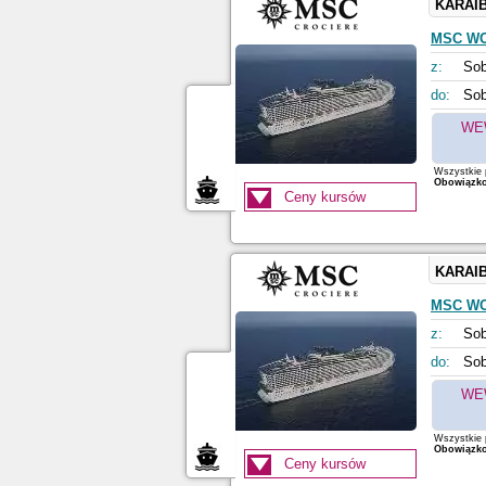
KARAI
MSC W
z:
Sob
do:
Sob
WE
Wszystkie p
Obowiązkow
Ceny kursów
KARAI
MSC W
z:
Sob
do:
Sob
WE
Wszystkie p
Obowiązkow
Ceny kursów