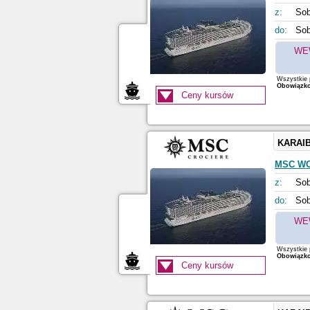
z:
Sob
do:
Sob
WE
Wszystkie p
Obowiązkow
Ceny kursów
KARAI
MSC W
z:
Sob
do:
Sob
WE
Wszystkie p
Obowiązkow
Ceny kursów