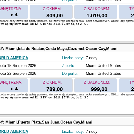
WNĘTRZNA:
Z OKNEM:
Z BALKONEM:
TY
n.d.
809,00
1.019,00
2
odane ceny zawierają opłaty portowe, nie zawierają ubezpieczenia i opłat serwisowych. Oblicz, aby spraw
e opłaty serwisowe: od 12l. $ 15/noc, 2-11l. $ 7,5/noc, do 2l. $ 0
BY:
Miami,Isla de Roatan,Costa Maya,Cozumel,Ocean Cay,Miami
ORLD AMERICA
Liczba nocy:
7 nocy
ota 15 Sierpien 2026
Z portu:
Miami United States
ota 22 Sierpien 2026
Do portu:
Miami United States
WNĘTRZNA:
Z OKNEM:
Z BALKONEM:
TY
n.d.
789,00
999,00
2
odane ceny zawierają opłaty portowe, nie zawierają ubezpieczenia i opłat serwisowych. Oblicz, aby spraw
e opłaty serwisowe: od 12l. $ 15/noc, 2-11l. $ 7,5/noc, do 2l. $ 0
BY:
Miami,Puerto Plata,San Juan,Ocean Cay,Miami
ORLD AMERICA
Liczba nocy:
7 nocy