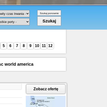
5
6
7
8
9
10
11
12
sc world america
Zobacz ofertę