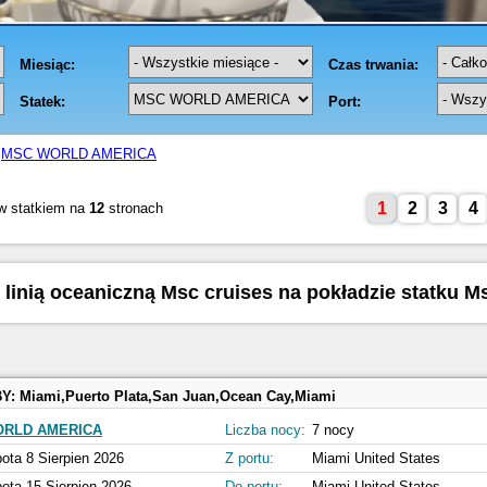
MSC WORLD AMERICA
1
2
3
4
w statkiem na
12
stronach
z linią oceaniczną Msc cruises na pokładzie statku M
BY:
Miami,Puerto Plata,San Juan,Ocean Cay,Miami
ORLD AMERICA
Liczba nocy:
7 nocy
ota 8 Sierpien 2026
Z portu:
Miami United States
ota 15 Sierpien 2026
Do portu:
Miami United States