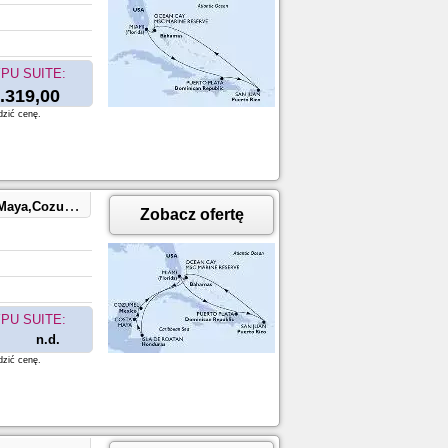
PU SUITE:
.319,00
dzić cenę.
ean Cay,Miami
Zobacz ofertę
PU SUITE:
n.d.
dzić cenę.