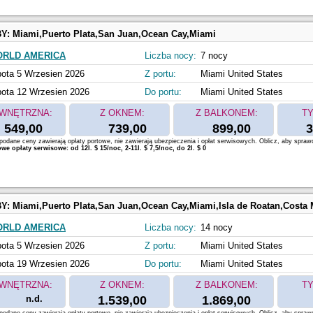
BY:
Miami,Puerto Plata,San Juan,Ocean Cay,Miami
ORLD AMERICA
Liczba nocy:
7 nocy
ota 5 Wrzesien 2026
Z portu:
Miami United States
ota 12 Wrzesien 2026
Do portu:
Miami United States
WNĘTRZNA:
Z OKNEM:
Z BALKONEM:
TY
549,00
739,00
899,00
3
odane ceny zawierają opłaty portowe, nie zawierają ubezpieczenia i opłat serwisowych. Oblicz, aby spraw
e opłaty serwisowe: od 12l. $ 15/noc, 2-11l. $ 7,5/noc, do 2l. $ 0
BY:
Miami,Puerto Plata,San Juan,Ocean Cay,Miami,Isla de Roatan,Costa Maya,Cozumel,Oc
ORLD AMERICA
Liczba nocy:
14 nocy
ota 5 Wrzesien 2026
Z portu:
Miami United States
ota 19 Wrzesien 2026
Do portu:
Miami United States
WNĘTRZNA:
Z OKNEM:
Z BALKONEM:
TY
n.d.
1.539,00
1.869,00