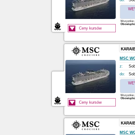
WE
Wszystkie p
Obowiązkow
Ceny kursów
KARAI
MSC W
z:
Sob
do:
Sob
WE
Wszystkie p
Obowiązkow
Ceny kursów
KARAI
MSC W