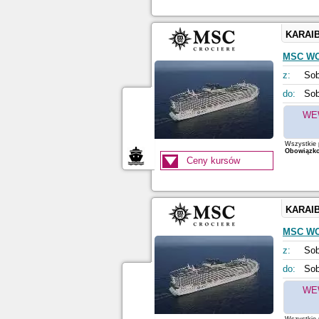
KARAI
MSC W
z:
Sob
do:
Sob
WE
Wszystkie p
Obowiązkow
Ceny kursów
KARAI
MSC W
z:
Sob
do:
Sob
WE