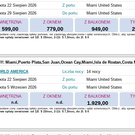
ota 22 Sierpien 2026
Z portu:
Miami United States
ota 29 Sierpien 2026
Do portu:
Miami United States
WNĘTRZNA:
Z OKNEM:
Z BALKONEM:
TY
599,00
779,00
949,00
2
odane ceny zawierają opłaty portowe, nie zawierają ubezpieczenia i opłat serwisowych. Oblicz, aby spraw
e opłaty serwisowe: od 12l. $ 15/noc, 2-11l. $ 7,5/noc, do 2l. $ 0
BY:
Miami,Puerto Plata,San Juan,Ocean Cay,Miami,Isla de Roatan,Costa Maya,Cozumel,Oc
ORLD AMERICA
Liczba nocy:
14 nocy
ota 22 Sierpien 2026
Z portu:
Miami United States
ota 5 Wrzesien 2026
Do portu:
Miami United States
WNĘTRZNA:
Z OKNEM:
Z BALKONEM:
TY
n.d.
n.d.
1.929,00
odane ceny zawierają opłaty portowe, nie zawierają ubezpieczenia i opłat serwisowych. Oblicz, aby spraw
e opłaty serwisowe: od 12l. $ 15/noc, 2-11l. $ 7,5/noc, do 2l. $ 0