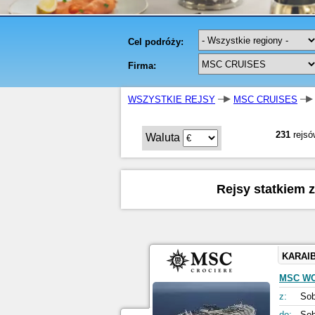
WSZYSTKIE REJSY
MSC CRUISES
231
rejsó
Waluta
Rejsy statkiem 
KARAI
MSC W
z:
Sob
do:
Sob