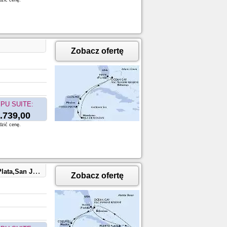
dzić cenę.
Zobacz ofertę
PU SUITE:
.739,00
dzić cenę.
ean Cay,Miami
Zobacz ofertę