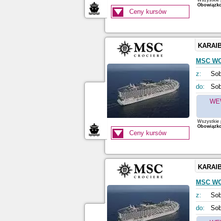
Wszystkie p
Obowiązkow
Ceny kursów
KARAI
MSC W
z:
Sob
do:
Sob
WE
Wszystkie p
Obowiązkow
Ceny kursów
KARAI
MSC W
z:
Sob
do:
Sob