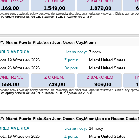
WNĘTRZNA:
Z OKNEM:
Z BALKONEM:
TY
.169,00
1.549,00
1.879,00
6
odane ceny zawierają opłaty portowe, nie zawierają ubezpieczenia i opłat serwisowych. Oblicz, aby spraw
e opłaty serwisowe: od 12l. $ 15/noc, 2-11l. $ 7,5/noc, do 2l. $ 0
BY:
Miami,Puerto Plata,San Juan,Ocean Cay,Miami
ORLD AMERICA
Liczba nocy:
7 nocy
ota 19 Wrzesien 2026
Z portu:
Miami United States
ota 26 Wrzesien 2026
Do portu:
Miami United States
WNĘTRZNA:
Z OKNEM:
Z BALKONEM:
TY
559,00
749,00
909,00
1
odane ceny zawierają opłaty portowe, nie zawierają ubezpieczenia i opłat serwisowych. Oblicz, aby spraw
e opłaty serwisowe: od 12l. $ 15/noc, 2-11l. $ 7,5/noc, do 2l. $ 0
BY:
Miami,Puerto Plata,San Juan,Ocean Cay,Miami,Isla de Roatan,Costa Maya,Cozumel,Oc
ORLD AMERICA
Liczba nocy:
14 nocy
ota 19 Wrzesien 2026
Z portu:
Miami United States