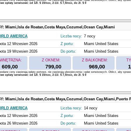
odane ceny zawierają opłaty portowe, nie zawierają ubezpieczenia i opłat serwisowych. Oblicz, aby spraw
e opłaty serwisowe: od 12l. $ 15/noc, 2-11l. $ 7,5/noc, do 2l. $ 0
BY:
Miami,Isla de Roatan,Costa Maya,Cozumel,Ocean Cay,Miami
ORLD AMERICA
Liczba nocy:
7 nocy
ota 12 Wrzesien 2026
Z portu:
Miami United States
ota 19 Wrzesien 2026
Do portu:
Miami United States
WNĘTRZNA:
Z OKNEM:
Z BALKONEM:
TY
609,00
799,00
969,00
1
odane ceny zawierają opłaty portowe, nie zawierają ubezpieczenia i opłat serwisowych. Oblicz, aby spraw
e opłaty serwisowe: od 12l. $ 15/noc, 2-11l. $ 7,5/noc, do 2l. $ 0
BY:
Miami,Isla de Roatan,Costa Maya,Cozumel,Ocean Cay,Miami,Puerto Plata,San Juan,Oc
ORLD AMERICA
Liczba nocy:
14 nocy
ota 12 Wrzesien 2026
Z portu:
Miami United States
ota 26 Wrzesien 2026
Do portu:
Miami United States