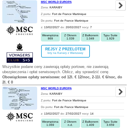
MSC WORLD EUROPA
Zona:
KARAIBY
Z portu:
Fort de France Martinique
Do portu:
Fort de France Martinique
z:
13/02/2027
do:
20/02/2027
nocy:
7
Wewnętrzna
Z Oknem
Z Balkonem
Typu Suite
869
1.039
1.049
1.929
REJSY Z PRZELOTEM
loty na Kanary z Warszawy
Wszystkie podane ceny zawierają opłaty portowe, nie zawierają
ubezpieczenia i opłat serwisowych. Oblicz, aby sprawdzić cenę.
Obowiązkowe opłaty serwisowe: od 12l. € 12/noc, 2-11l. € 6/noc, do
2l. € 0
MSC WORLD EUROPA
Zona:
KARAIBY
Z portu:
Fort de France Martinique
Do portu:
Fort de France Martinique
z:
13/02/2027
do:
27/02/2027
nocy:
14
Wewnętrzna
Z Oknem
Z Balkonem
Typu Suite
1.069
n.d.
1.409
3.659