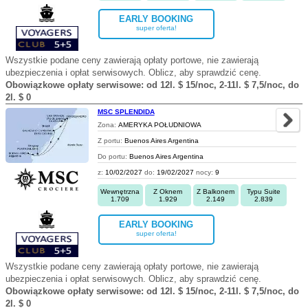
EARLY BOOKING
super oferta!
Wszystkie podane ceny zawierają opłaty portowe, nie zawierają
ubezpieczenia i opłat serwisowych. Oblicz, aby sprawdzić cenę.
Obowiązkowe opłaty serwisowe: od 12l. $ 15/noc, 2-11l. $ 7,5/noc, do
2l. $ 0
MSC SPLENDIDA
Zona:
AMERYKA POŁUDNIOWA
Z portu:
Buenos Aires Argentina
Do portu:
Buenos Aires Argentina
z:
10/02/2027
do:
19/02/2027
nocy:
9
Wewnętrzna
Z Oknem
Z Balkonem
Typu Suite
1.709
1.929
2.149
2.839
EARLY BOOKING
super oferta!
Wszystkie podane ceny zawierają opłaty portowe, nie zawierają
ubezpieczenia i opłat serwisowych. Oblicz, aby sprawdzić cenę.
Obowiązkowe opłaty serwisowe: od 12l. $ 15/noc, 2-11l. $ 7,5/noc, do
2l. $ 0