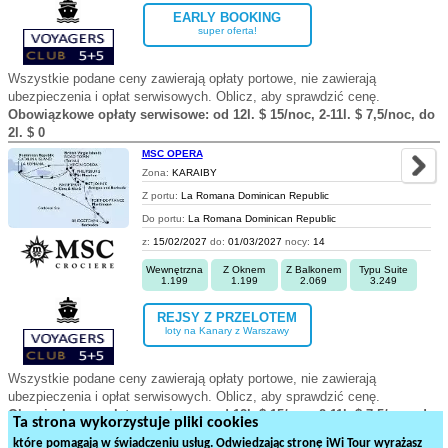
EARLY BOOKING
super oferta!
Wszystkie podane ceny zawierają opłaty portowe, nie zawierają
ubezpieczenia i opłat serwisowych. Oblicz, aby sprawdzić cenę.
Obowiązkowe opłaty serwisowe: od 12l. $ 15/noc, 2-11l. $ 7,5/noc, do
2l. $ 0
MSC OPERA
Zona:
KARAIBY
Z portu:
La Romana Dominican Republic
Do portu:
La Romana Dominican Republic
z:
15/02/2027
do:
01/03/2027
nocy:
14
Wewnętrzna
Z Oknem
Z Balkonem
Typu Suite
1.199
1.199
2.069
3.249
REJSY Z PRZELOTEM
loty na Kanary z Warszawy
Wszystkie podane ceny zawierają opłaty portowe, nie zawierają
ubezpieczenia i opłat serwisowych. Oblicz, aby sprawdzić cenę.
Obowiązkowe opłaty serwisowe: od 12l. $ 15/noc, 2-11l. $ 7,5/noc, do
Ta strona wykorzystuje pliki cookies
2l. $ 0
które pomagają w świadczeniu usług. Odwiedzając stronę iWi Tour wyrażasz