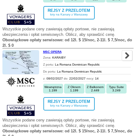
REJSY Z PRZELOTEM
loty na Kanary z Warszawy
Wszystkie podane ceny zawierają opłaty portowe, nie zawierają
ubezpieczenia i opłat serwisowych. Oblicz, aby sprawdzić cenę.
Obowiązkowe opłaty serwisowe: od 12l. $ 15/noc, 2-11l. $ 7,5/noc, do
2l. $ 0
MSC OPERA
Zona:
KARAIBY
Z portu:
La Romana Dominican Republic
Do portu:
La Romana Dominican Republic
z:
08/02/2027
do:
22/02/2027
nocy:
14
Wewnętrzna
Z Oknem
Z Balkonem
Typu Suite
1.199
1.199
2.449
3.249
REJSY Z PRZELOTEM
loty na Kanary z Warszawy
Wszystkie podane ceny zawierają opłaty portowe, nie zawierają
ubezpieczenia i opłat serwisowych. Oblicz, aby sprawdzić cenę.
Obowiązkowe opłaty serwisowe: od 12l. $ 15/noc, 2-11l. $ 7,5/noc, do