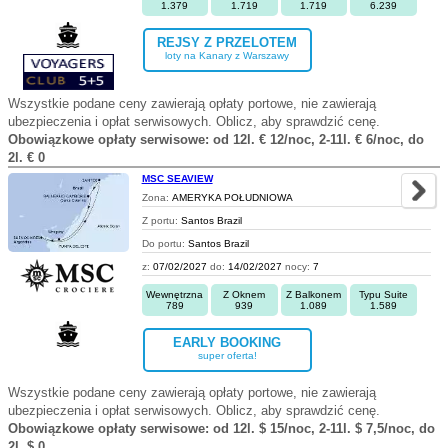
1.379
1.719
1.719
6.239
REJSY Z PRZELOTEM
loty na Kanary z Warszawy
Wszystkie podane ceny zawierają opłaty portowe, nie zawierają
ubezpieczenia i opłat serwisowych. Oblicz, aby sprawdzić cenę.
Obowiązkowe opłaty serwisowe: od 12l. € 12/noc, 2-11l. € 6/noc, do
2l. € 0
MSC SEAVIEW
Zona:
AMERYKA POŁUDNIOWA
Z portu:
Santos Brazil
Do portu:
Santos Brazil
z:
07/02/2027
do:
14/02/2027
nocy:
7
Wewnętrzna
Z Oknem
Z Balkonem
Typu Suite
789
939
1.089
1.589
EARLY BOOKING
super oferta!
Wszystkie podane ceny zawierają opłaty portowe, nie zawierają
ubezpieczenia i opłat serwisowych. Oblicz, aby sprawdzić cenę.
Obowiązkowe opłaty serwisowe: od 12l. $ 15/noc, 2-11l. $ 7,5/noc, do
2l. $ 0