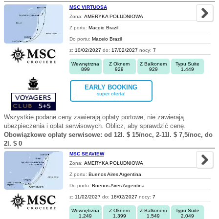
MSC VIRTUOSA
Zona:
AMERYKA POŁUDNIOWA
Z portu:
Maceio Brazil
Do portu:
Maceio Brazil
z:
10/02/2027
do:
17/02/2027
nocy:
7
Wewnętrzna
Z Oknem
Z Balkonem
Typu Suite
899
929
929
1.449
EARLY BOOKING
super oferta!
Wszystkie podane ceny zawierają opłaty portowe, nie zawierają
ubezpieczenia i opłat serwisowych. Oblicz, aby sprawdzić cenę.
Obowiązkowe opłaty serwisowe: od 12l. $ 15/noc, 2-11l. $ 7,5/noc, do
2l. $ 0
MSC SEAVIEW
Zona:
AMERYKA POŁUDNIOWA
Z portu:
Buenos Aires Argentina
Do portu:
Buenos Aires Argentina
z:
11/02/2027
do:
18/02/2027
nocy:
7
Wewnętrzna
Z Oknem
Z Balkonem
Typu Suite
1.249
1.399
1.549
2.049