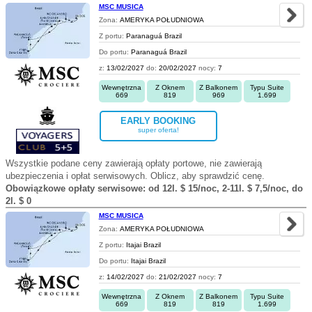
MSC MUSICA
Zona:
AMERYKA POŁUDNIOWA
Z portu:
Paranaguá Brazil
Do portu:
Paranaguá Brazil
z:
13/02/2027
do:
20/02/2027
nocy:
7
Wewnętrzna
Z Oknem
Z Balkonem
Typu Suite
669
819
969
1.699
EARLY BOOKING
super oferta!
Wszystkie podane ceny zawierają opłaty portowe, nie zawierają
ubezpieczenia i opłat serwisowych. Oblicz, aby sprawdzić cenę.
Obowiązkowe opłaty serwisowe: od 12l. $ 15/noc, 2-11l. $ 7,5/noc, do
2l. $ 0
MSC MUSICA
Zona:
AMERYKA POŁUDNIOWA
Z portu:
Itajai Brazil
Do portu:
Itajai Brazil
z:
14/02/2027
do:
21/02/2027
nocy:
7
Wewnętrzna
Z Oknem
Z Balkonem
Typu Suite
669
819
819
1.699