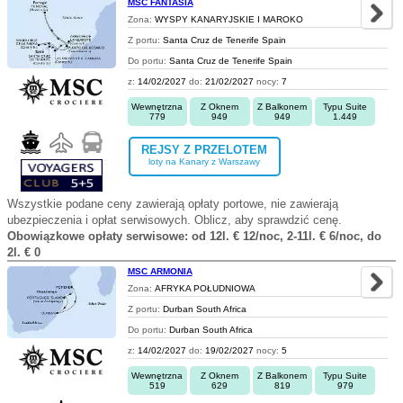
MSC FANTASIA
Zona:
WYSPY KANARYJSKIE I MAROKO
Z portu:
Santa Cruz de Tenerife Spain
Do portu:
Santa Cruz de Tenerife Spain
z:
14/02/2027
do:
21/02/2027
nocy:
7
Wewnętrzna
Z Oknem
Z Balkonem
Typu Suite
779
949
949
1.449
REJSY Z PRZELOTEM
loty na Kanary z Warszawy
Wszystkie podane ceny zawierają opłaty portowe, nie zawierają
ubezpieczenia i opłat serwisowych. Oblicz, aby sprawdzić cenę.
Obowiązkowe opłaty serwisowe: od 12l. € 12/noc, 2-11l. € 6/noc, do
2l. € 0
MSC ARMONIA
Zona:
AFRYKA POŁUDNIOWA
Z portu:
Durban South Africa
Do portu:
Durban South Africa
z:
14/02/2027
do:
19/02/2027
nocy:
5
Wewnętrzna
Z Oknem
Z Balkonem
Typu Suite
519
629
819
979