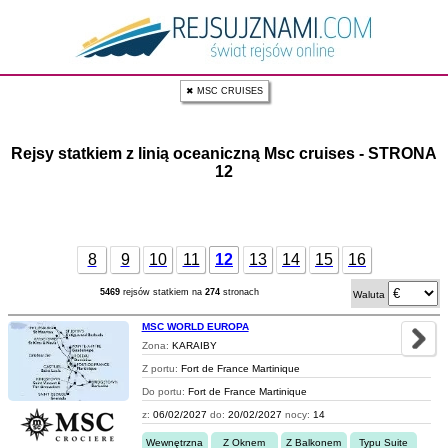
✖ MSC CRUISES
Rejsy statkiem z linią oceaniczną Msc cruises - STRONA
12
8
9
10
11
12
13
14
15
16
5469
rejsów statkiem na
274
stronach
Waluta
MSC WORLD EUROPA
Zona:
KARAIBY
Z portu:
Fort de France Martinique
Do portu:
Fort de France Martinique
z:
06/02/2027
do:
20/02/2027
nocy:
14
Wewnętrzna
Z Oknem
Z Balkonem
Typu Suite