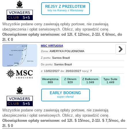
REJSY Z PRZELOTEM
loty na Kanary z Warszawy
Wszystkie podane ceny zawierają opłaty portowe, nie zawierają
ubezpieczenia i opłat serwisowych. Oblicz, aby sprawdzić cenę.
Obowiązkowe opłaty serwisowe: od 12l. € 12/noc, 2-11l. € 6/noc, do
2l. € 0
MSC VIRTUOSA
Zona:
AMERYKA POŁUDNIOWA
Z portu:
Santos Brazil
Do portu:
Santos Brazil
z:
13/02/2027
do:
20/02/2027
nocy:
7
Wewnętrzna
Z Oknem
Z Balkonem
Typu Suite
889
929
1.049
1.449
EARLY BOOKING
super oferta!
Wszystkie podane ceny zawierają opłaty portowe, nie zawierają
ubezpieczenia i opłat serwisowych. Oblicz, aby sprawdzić cenę.
Obowiązkowe opłaty serwisowe: od 12l. $ 15/noc, 2-11l. $ 7,5/noc, do
2l. $ 0