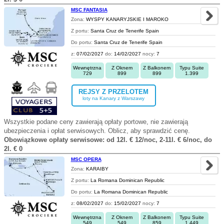
MSC FANTASIA
Zona:
WYSPY KANARYJSKIE I MAROKO
Z portu:
Santa Cruz de Tenerife Spain
Do portu:
Santa Cruz de Tenerife Spain
z:
07/02/2027
do:
14/02/2027
nocy:
7
Wewnętrzna
Z Oknem
Z Balkonem
Typu Suite
729
899
899
1.399
REJSY Z PRZELOTEM
loty na Kanary z Warszawy
Wszystkie podane ceny zawierają opłaty portowe, nie zawierają
ubezpieczenia i opłat serwisowych. Oblicz, aby sprawdzić cenę.
Obowiązkowe opłaty serwisowe: od 12l. € 12/noc, 2-11l. € 6/noc, do
2l. € 0
MSC OPERA
Zona:
KARAIBY
Z portu:
La Romana Dominican Republic
Do portu:
La Romana Dominican Republic
z:
08/02/2027
do:
15/02/2027
nocy:
7
Wewnętrzna
Z Oknem
Z Balkonem
Typu Suite
549
549
859
1.449