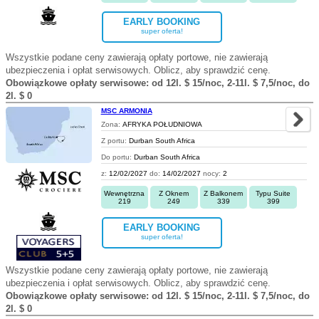
EARLY BOOKING
super oferta!
Wszystkie podane ceny zawierają opłaty portowe, nie zawierają
ubezpieczenia i opłat serwisowych. Oblicz, aby sprawdzić cenę.
Obowiązkowe opłaty serwisowe: od 12l. $ 15/noc, 2-11l. $ 7,5/noc, do
2l. $ 0
MSC ARMONIA
Zona:
AFRYKA POŁUDNIOWA
Z portu:
Durban South Africa
Do portu:
Durban South Africa
z:
12/02/2027
do:
14/02/2027
nocy:
2
Wewnętrzna
Z Oknem
Z Balkonem
Typu Suite
219
249
339
399
EARLY BOOKING
super oferta!
Wszystkie podane ceny zawierają opłaty portowe, nie zawierają
ubezpieczenia i opłat serwisowych. Oblicz, aby sprawdzić cenę.
Obowiązkowe opłaty serwisowe: od 12l. $ 15/noc, 2-11l. $ 7,5/noc, do
2l. $ 0