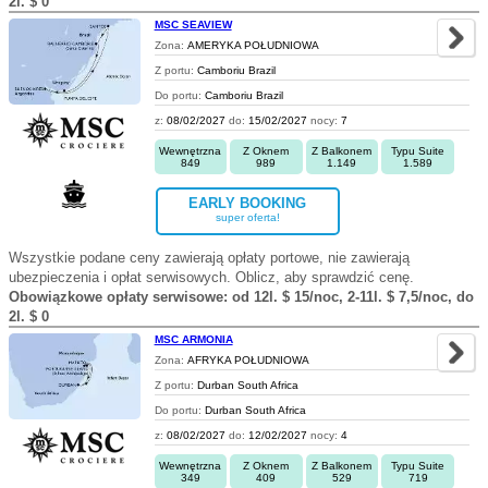
2l. $ 0
MSC SEAVIEW
Zona:
AMERYKA POŁUDNIOWA
Z portu:
Camboriu Brazil
Do portu:
Camboriu Brazil
z:
08/02/2027
do:
15/02/2027
nocy:
7
Wewnętrzna
Z Oknem
Z Balkonem
Typu Suite
849
989
1.149
1.589
EARLY BOOKING
super oferta!
Wszystkie podane ceny zawierają opłaty portowe, nie zawierają
ubezpieczenia i opłat serwisowych. Oblicz, aby sprawdzić cenę.
Obowiązkowe opłaty serwisowe: od 12l. $ 15/noc, 2-11l. $ 7,5/noc, do
2l. $ 0
MSC ARMONIA
Zona:
AFRYKA POŁUDNIOWA
Z portu:
Durban South Africa
Do portu:
Durban South Africa
z:
08/02/2027
do:
12/02/2027
nocy:
4
Wewnętrzna
Z Oknem
Z Balkonem
Typu Suite
349
409
529
719