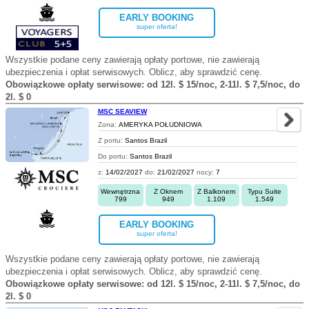
EARLY BOOKING
super oferta!
Wszystkie podane ceny zawierają opłaty portowe, nie zawierają
ubezpieczenia i opłat serwisowych. Oblicz, aby sprawdzić cenę.
Obowiązkowe opłaty serwisowe: od 12l. $ 15/noc, 2-11l. $ 7,5/noc, do
2l. $ 0
MSC SEAVIEW
Zona:
AMERYKA POŁUDNIOWA
Z portu:
Santos Brazil
Do portu:
Santos Brazil
z:
14/02/2027
do:
21/02/2027
nocy:
7
Wewnętrzna
Z Oknem
Z Balkonem
Typu Suite
799
949
1.109
1.549
EARLY BOOKING
super oferta!
Wszystkie podane ceny zawierają opłaty portowe, nie zawierają
ubezpieczenia i opłat serwisowych. Oblicz, aby sprawdzić cenę.
Obowiązkowe opłaty serwisowe: od 12l. $ 15/noc, 2-11l. $ 7,5/noc, do
2l. $ 0