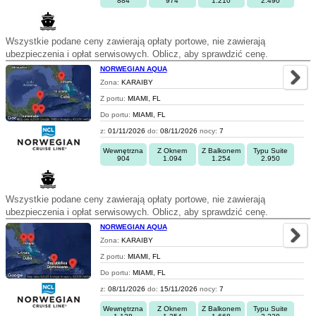
884
974
1.210
2.490
Wszystkie podane ceny zawierają opłaty portowe, nie zawierają
ubezpieczenia i opłat serwisowych. Oblicz, aby sprawdzić cenę.
NORWEGIAN AQUA
Zona:
KARAIBY
Z portu:
MIAMI, FL
Do portu:
MIAMI, FL
z:
01/11/2026
do:
08/11/2026
nocy:
7
Wewnętrzna
Z Oknem
Z Balkonem
Typu Suite
904
1.094
1.254
2.950
Wszystkie podane ceny zawierają opłaty portowe, nie zawierają
ubezpieczenia i opłat serwisowych. Oblicz, aby sprawdzić cenę.
NORWEGIAN AQUA
Zona:
KARAIBY
Z portu:
MIAMI, FL
Do portu:
MIAMI, FL
z:
08/11/2026
do:
15/11/2026
nocy:
7
Wewnętrzna
Z Oknem
Z Balkonem
Typu Suite