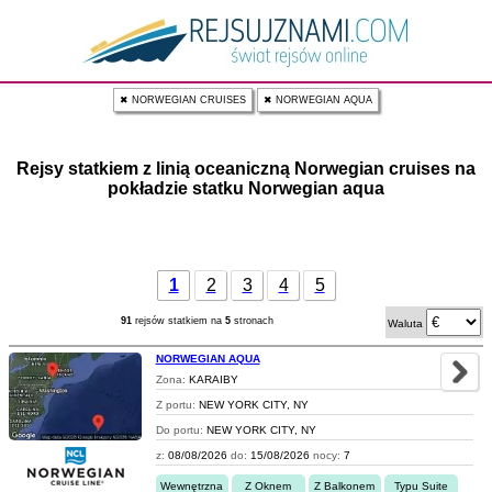
✖ NORWEGIAN CRUISES
✖ NORWEGIAN AQUA
Rejsy statkiem z linią oceaniczną Norwegian cruises na
pokładzie statku Norwegian aqua
1
2
3
4
5
91
rejsów statkiem na
5
stronach
Waluta
NORWEGIAN AQUA
Zona:
KARAIBY
Z portu:
NEW YORK CITY, NY
Do portu:
NEW YORK CITY, NY
z:
08/08/2026
do:
15/08/2026
nocy:
7
Wewnętrzna
Z Oknem
Z Balkonem
Typu Suite