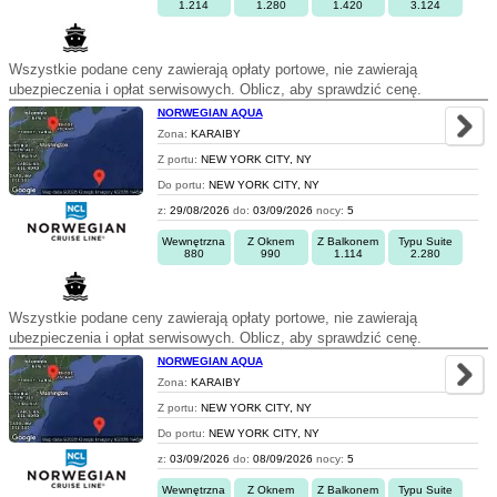
1.214
1.280
1.420
3.124
Wszystkie podane ceny zawierają opłaty portowe, nie zawierają
ubezpieczenia i opłat serwisowych. Oblicz, aby sprawdzić cenę.
NORWEGIAN AQUA
Zona:
KARAIBY
Z portu:
NEW YORK CITY, NY
Do portu:
NEW YORK CITY, NY
z:
29/08/2026
do:
03/09/2026
nocy:
5
Wewnętrzna
Z Oknem
Z Balkonem
Typu Suite
880
990
1.114
2.280
Wszystkie podane ceny zawierają opłaty portowe, nie zawierają
ubezpieczenia i opłat serwisowych. Oblicz, aby sprawdzić cenę.
NORWEGIAN AQUA
Zona:
KARAIBY
Z portu:
NEW YORK CITY, NY
Do portu:
NEW YORK CITY, NY
z:
03/09/2026
do:
08/09/2026
nocy:
5
Wewnętrzna
Z Oknem
Z Balkonem
Typu Suite