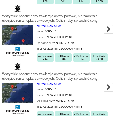
780
844
914
2.300
Wszystkie podane ceny zawierają opłaty portowe, nie zawierają
ubezpieczenia i opłat serwisowych. Oblicz, aby sprawdzić cenę.
NORWEGIAN AQUA
Zona:
KARAIBY
Z portu:
NEW YORK CITY, NY
Do portu:
NEW YORK CITY, NY
z:
08/09/2026
do:
13/09/2026
nocy:
5
Wewnętrzna
Z Oknem
Z Balkonem
Typu Suite
744
834
904
2.220
Wszystkie podane ceny zawierają opłaty portowe, nie zawierają
ubezpieczenia i opłat serwisowych. Oblicz, aby sprawdzić cenę.
NORWEGIAN AQUA
Zona:
KARAIBY
Z portu:
NEW YORK CITY, NY
Do portu:
NEW YORK CITY, NY
z:
13/09/2026
do:
18/09/2026
nocy:
5
Wewnętrzna
Z Oknem
Z Balkonem
Typu Suite