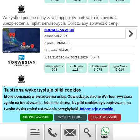
Wszystkie podane ceny zawierają opłaty portowe, nie zawierają
ubezpieczenia i opłat serwisowych. Oblicz, aby sprawdzić cenę.
NORWEGIAN AQUA
Zona:
KARAIBY
Z portu:
MIAMI, FL
Do portu:
MIAMI, FL
z:
29/11/2026
do:
06/12/2026
nocy:
7
Wewnętrzna
Z Oknem
Z Balkonem
Typu Suite
958
1.184
1.578
2.614
Wszystkie podane ceny zawierają opłaty portowe, nie zawierają
Ta strona wykorzystuje pliki cookies
ubezpieczenia i opłat serwisowych. Oblicz, aby sprawdzić cenę.
które pomagają w świadczeniu usług. Odwiedzając stronę iWi Tour wyrażasz
zgodę na ich używanie. Jeżeli nie chcesz, by pliki cookies były zapisywane na
1
2
3
4
5
twoim dysku zmień ustawienia przeglądarki.
Informacje o cookie.
91
rejsów statkiem na
5
stronach
AKCEPTUJ WSZYSTKIE
WYBIERZ COOKIES
ODRZUĆ WSZYSTKO