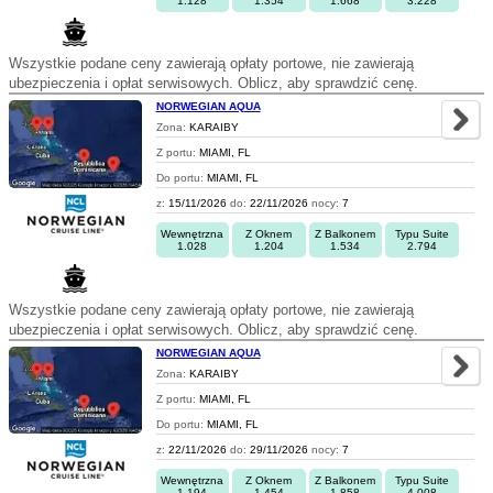
1.128
1.354
1.668
3.228
Wszystkie podane ceny zawierają opłaty portowe, nie zawierają
ubezpieczenia i opłat serwisowych. Oblicz, aby sprawdzić cenę.
NORWEGIAN AQUA
Zona:
KARAIBY
Z portu:
MIAMI, FL
Do portu:
MIAMI, FL
z:
15/11/2026
do:
22/11/2026
nocy:
7
Wewnętrzna
Z Oknem
Z Balkonem
Typu Suite
1.028
1.204
1.534
2.794
Wszystkie podane ceny zawierają opłaty portowe, nie zawierają
ubezpieczenia i opłat serwisowych. Oblicz, aby sprawdzić cenę.
NORWEGIAN AQUA
Zona:
KARAIBY
Z portu:
MIAMI, FL
Do portu:
MIAMI, FL
z:
22/11/2026
do:
29/11/2026
nocy:
7
Wewnętrzna
Z Oknem
Z Balkonem
Typu Suite
1.194
1.454
1.858
4.008