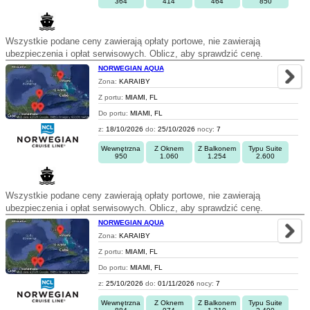
364
414
464
850
Wszystkie podane ceny zawierają opłaty portowe, nie zawierają
ubezpieczenia i opłat serwisowych. Oblicz, aby sprawdzić cenę.
NORWEGIAN AQUA
Zona:
KARAIBY
Z portu:
MIAMI, FL
Do portu:
MIAMI, FL
z:
18/10/2026
do:
25/10/2026
nocy:
7
Wewnętrzna
Z Oknem
Z Balkonem
Typu Suite
950
1.060
1.254
2.600
Wszystkie podane ceny zawierają opłaty portowe, nie zawierają
ubezpieczenia i opłat serwisowych. Oblicz, aby sprawdzić cenę.
NORWEGIAN AQUA
Zona:
KARAIBY
Z portu:
MIAMI, FL
Do portu:
MIAMI, FL
z:
25/10/2026
do:
01/11/2026
nocy:
7
Wewnętrzna
Z Oknem
Z Balkonem
Typu Suite