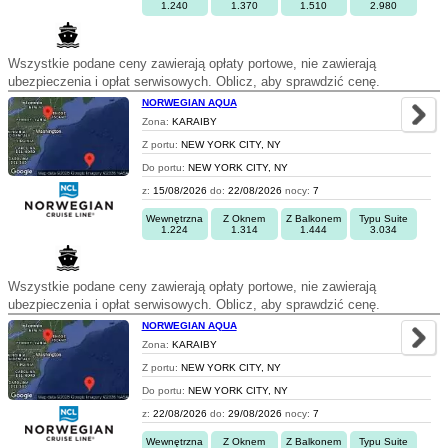
1.240
1.370
1.510
2.980
Wszystkie podane ceny zawierają opłaty portowe, nie zawierają
ubezpieczenia i opłat serwisowych. Oblicz, aby sprawdzić cenę.
NORWEGIAN AQUA
Zona:
KARAIBY
Z portu:
NEW YORK CITY, NY
Do portu:
NEW YORK CITY, NY
z:
15/08/2026
do:
22/08/2026
nocy:
7
Wewnętrzna
Z Oknem
Z Balkonem
Typu Suite
1.224
1.314
1.444
3.034
Wszystkie podane ceny zawierają opłaty portowe, nie zawierają
ubezpieczenia i opłat serwisowych. Oblicz, aby sprawdzić cenę.
NORWEGIAN AQUA
Zona:
KARAIBY
Z portu:
NEW YORK CITY, NY
Do portu:
NEW YORK CITY, NY
z:
22/08/2026
do:
29/08/2026
nocy:
7
Wewnętrzna
Z Oknem
Z Balkonem
Typu Suite