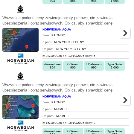
804
854
944
1.964
Wszystkie podane ceny zawierają opłaty portowe, nie zawierają
ubezpieczenia i opłat serwisowych. Oblicz, aby sprawdzić cenę.
NORWEGIAN AQUA
Zona:
KARAIBY
Z portu:
NEW YORK CITY, NY
Do portu:
NEW YORK CITY, NY
z:
08/10/2026
do:
13/10/2026
nocy:
5
Wewnętrzna
Z Oknem
Z Balkonem
Typu Suite
854
900
990
2.000
Wszystkie podane ceny zawierają opłaty portowe, nie zawierają
ubezpieczenia i opłat serwisowych. Oblicz, aby sprawdzić cenę.
NORWEGIAN AQUA
Zona:
KARAIBY
Z portu:
MIAMI, FL
Do portu:
MIAMI, FL
z:
16/10/2026
do:
18/10/2026
nocy:
2
Wewnętrzna
Z Oknem
Z Balkonem
Typu Suite