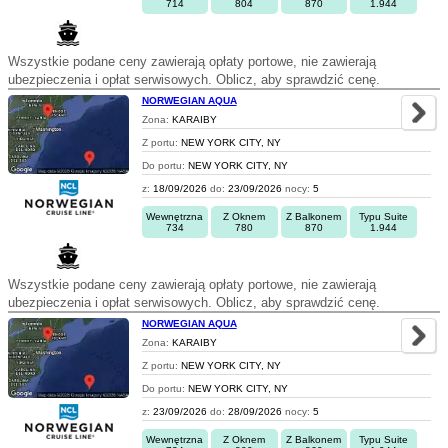
714
804
870
1.944
Wszystkie podane ceny zawierają opłaty portowe, nie zawierają
ubezpieczenia i opłat serwisowych. Oblicz, aby sprawdzić cenę.
NORWEGIAN AQUA
Zona:
KARAIBY
Z portu:
NEW YORK CITY, NY
Do portu:
NEW YORK CITY, NY
z:
18/09/2026
do:
23/09/2026
nocy:
5
Wewnętrzna
Z Oknem
Z Balkonem
Typu Suite
734
780
870
1.944
Wszystkie podane ceny zawierają opłaty portowe, nie zawierają
ubezpieczenia i opłat serwisowych. Oblicz, aby sprawdzić cenę.
NORWEGIAN AQUA
Zona:
KARAIBY
Z portu:
NEW YORK CITY, NY
Do portu:
NEW YORK CITY, NY
z:
23/09/2026
do:
28/09/2026
nocy:
5
Wewnętrzna
Z Oknem
Z Balkonem
Typu Suite