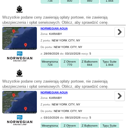
734
800
860
1.944
Wszystkie podane ceny zawierają opłaty portowe, nie zawierają
ubezpieczenia i opłat serwisowych. Oblicz, aby sprawdzić cenę.
NORWEGIAN AQUA
Zona:
KARAIBY
Z portu:
NEW YORK CITY, NY
Do portu:
NEW YORK CITY, NY
z:
28/09/2026
do:
03/10/2026
nocy:
5
Wewnętrzna
Z Oknem
Z Balkonem
Typu Suite
724
770
844
1.944
Wszystkie podane ceny zawierają opłaty portowe, nie zawierają
ubezpieczenia i opłat serwisowych. Oblicz, aby sprawdzić cenę.
NORWEGIAN AQUA
Zona:
KARAIBY
Z portu:
NEW YORK CITY, NY
Do portu:
NEW YORK CITY, NY
z:
03/10/2026
do:
08/10/2026
nocy:
5
Wewnętrzna
Z Oknem
Z Balkonem
Typu Suite