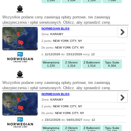
1.240
1.334
1.524
7.090
Wszystkie podane ceny zawierają opłaty portowe, nie zawierają
ubezpieczenia i opłat serwisowych. Oblicz, aby sprawdzić cenę.
NORWEGIAN BLISS
Zona:
KARAIBY
Z portu:
NEW YORK CITY, NY
Do portu:
NEW YORK CITY, NY
z:
11/12/2026
do:
23/12/2026
nocy:
12
Wewnętrzna
Z Oknem
Z Balkonem
Typu Suite
1.220
1.314
1.514
6.304
Wszystkie podane ceny zawierają opłaty portowe, nie zawierają
ubezpieczenia i opłat serwisowych. Oblicz, aby sprawdzić cenę.
NORWEGIAN BLISS
Zona:
KARAIBY
Z portu:
NEW YORK CITY, NY
Do portu:
NEW YORK CITY, NY
z:
23/12/2026
do:
04/01/2027
nocy:
12
Wewnętrzna
Z Oknem
Z Balkonem
Typu Suite