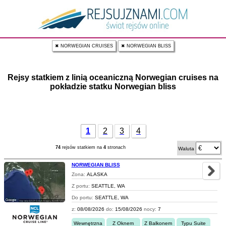
✖ NORWEGIAN CRUISES
✖ NORWEGIAN BLISS
Rejsy statkiem z linią oceaniczną Norwegian cruises na
pokładzie statku Norwegian bliss
1
2
3
4
74
rejsów statkiem na
4
stronach
Waluta
NORWEGIAN BLISS
Zona:
ALASKA
Z portu:
SEATTLE, WA
Do portu:
SEATTLE, WA
z:
08/08/2026
do:
15/08/2026
nocy:
7
Wewnętrzna
Z Oknem
Z Balkonem
Typu Suite