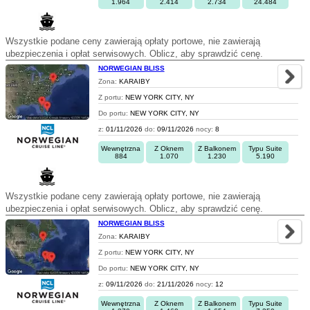
1.964
2.414
2.734
24.484
Wszystkie podane ceny zawierają opłaty portowe, nie zawierają
ubezpieczenia i opłat serwisowych. Oblicz, aby sprawdzić cenę.
NORWEGIAN BLISS
Zona:
KARAIBY
Z portu:
NEW YORK CITY, NY
Do portu:
NEW YORK CITY, NY
z:
01/11/2026
do:
09/11/2026
nocy:
8
Wewnętrzna
Z Oknem
Z Balkonem
Typu Suite
884
1.070
1.230
5.190
Wszystkie podane ceny zawierają opłaty portowe, nie zawierają
ubezpieczenia i opłat serwisowych. Oblicz, aby sprawdzić cenę.
NORWEGIAN BLISS
Zona:
KARAIBY
Z portu:
NEW YORK CITY, NY
Do portu:
NEW YORK CITY, NY
z:
09/11/2026
do:
21/11/2026
nocy:
12
Wewnętrzna
Z Oknem
Z Balkonem
Typu Suite