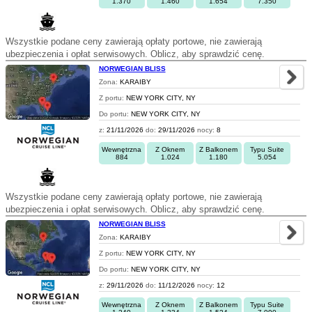
1.370
1.460
1.654
7.350
Wszystkie podane ceny zawierają opłaty portowe, nie zawierają
ubezpieczenia i opłat serwisowych. Oblicz, aby sprawdzić cenę.
NORWEGIAN BLISS
Zona:
KARAIBY
Z portu:
NEW YORK CITY, NY
Do portu:
NEW YORK CITY, NY
z:
21/11/2026
do:
29/11/2026
nocy:
8
Wewnętrzna
Z Oknem
Z Balkonem
Typu Suite
884
1.024
1.180
5.054
Wszystkie podane ceny zawierają opłaty portowe, nie zawierają
ubezpieczenia i opłat serwisowych. Oblicz, aby sprawdzić cenę.
NORWEGIAN BLISS
Zona:
KARAIBY
Z portu:
NEW YORK CITY, NY
Do portu:
NEW YORK CITY, NY
z:
29/11/2026
do:
11/12/2026
nocy:
12
Wewnętrzna
Z Oknem
Z Balkonem
Typu Suite