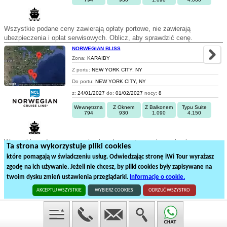
Wszystkie podane ceny zawierają opłaty portowe, nie zawierają
ubezpieczenia i opłat serwisowych. Oblicz, aby sprawdzić cenę.
NORWEGIAN BLISS
Zona:
KARAIBY
Z portu:
NEW YORK CITY, NY
Do portu:
NEW YORK CITY, NY
z:
24/01/2027
do:
01/02/2027
nocy:
8
Wewnętrzna
Z Oknem
Z Balkonem
Typu Suite
794
930
1.090
4.150
Wszystkie podane ceny zawierają opłaty portowe, nie zawierają
Ta strona wykorzystuje pliki cookies
ubezpieczenia i opłat serwisowych. Oblicz, aby sprawdzić cenę.
które pomagają w świadczeniu usług. Odwiedzając stronę iWi Tour wyrażasz
zgodę na ich używanie. Jeżeli nie chcesz, by pliki cookies były zapisywane na
1
2
3
4
twoim dysku zmień ustawienia przeglądarki.
Informacje o cookie.
74
rejsów statkiem na
4
stronach
AKCEPTUJ WSZYSTKIE
WYBIERZ COOKIES
ODRZUĆ WSZYSTKO