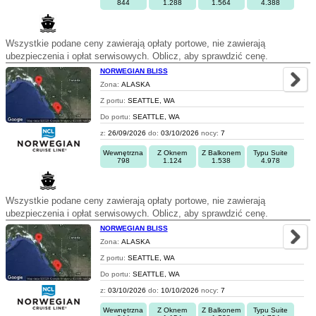
844
1.288
1.564
4.388
Wszystkie podane ceny zawierają opłaty portowe, nie zawierają
ubezpieczenia i opłat serwisowych. Oblicz, aby sprawdzić cenę.
NORWEGIAN BLISS
Zona:
ALASKA
Z portu:
SEATTLE, WA
Do portu:
SEATTLE, WA
z:
26/09/2026
do:
03/10/2026
nocy:
7
Wewnętrzna
Z Oknem
Z Balkonem
Typu Suite
798
1.124
1.538
4.978
Wszystkie podane ceny zawierają opłaty portowe, nie zawierają
ubezpieczenia i opłat serwisowych. Oblicz, aby sprawdzić cenę.
NORWEGIAN BLISS
Zona:
ALASKA
Z portu:
SEATTLE, WA
Do portu:
SEATTLE, WA
z:
03/10/2026
do:
10/10/2026
nocy:
7
Wewnętrzna
Z Oknem
Z Balkonem
Typu Suite