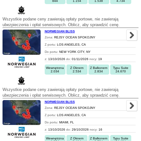
844
1.154
1.538
4.734
Wszystkie podane ceny zawierają opłaty portowe, nie zawierają
ubezpieczenia i opłat serwisowych. Oblicz, aby sprawdzić cenę.
NORWEGIAN BLISS
Zona:
REJSY OCEAN SPOKOJNY
Z portu:
LOS ANGELES, CA
Do portu:
NEW YORK CITY, NY
z:
13/10/2026
do:
01/11/2026
nocy:
19
Wewnętrzna
Z Oknem
Z Balkonem
Typu Suite
2.034
2.534
2.834
24.670
Wszystkie podane ceny zawierają opłaty portowe, nie zawierają
ubezpieczenia i opłat serwisowych. Oblicz, aby sprawdzić cenę.
NORWEGIAN BLISS
Zona:
REJSY OCEAN SPOKOJNY
Z portu:
LOS ANGELES, CA
Do portu:
MIAMI, FL
z:
13/10/2026
do:
29/10/2026
nocy:
16
Wewnętrzna
Z Oknem
Z Balkonem
Typu Suite