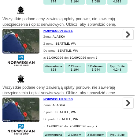
874
1.164
1.588
4.618
Wszystkie podane ceny zawierają opłaty portowe, nie zawierają
ubezpieczenia i opłat serwisowych. Oblicz, aby sprawdzić cenę.
NORWEGIAN BLISS
Zona:
ALASKA
Z portu:
SEATTLE, WA
Do portu:
SEATTLE, WA
z:
12/09/2026
do:
19/09/2026
nocy:
7
Wewnętrzna
Z Oknem
Z Balkonem
Typu Suite
828
1.194
1.544
4.248
Wszystkie podane ceny zawierają opłaty portowe, nie zawierają
ubezpieczenia i opłat serwisowych. Oblicz, aby sprawdzić cenę.
NORWEGIAN BLISS
Zona:
ALASKA
Z portu:
SEATTLE, WA
Do portu:
SEATTLE, WA
z:
19/09/2026
do:
26/09/2026
nocy:
7
Wewnętrzna
Z Oknem
Z Balkonem
Typu Suite