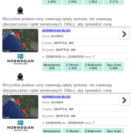
1.084
1.564
1.824
5.174
Wszystkie podane ceny zawierają opłaty portowe, nie zawierają
ubezpieczenia i opłat serwisowych. Oblicz, aby sprawdzić cenę.
NORWEGIAN BLISS
Zona:
ALASKA
Z portu:
SEATTLE, WA
Do portu:
SEATTLE, WA
z:
15/08/2026
do:
22/08/2026
nocy:
7
Wewnętrzna
Z Oknem
Z Balkonem
Typu Suite
928
1.358
1.688
4.984
Wszystkie podane ceny zawierają opłaty portowe, nie zawierają
ubezpieczenia i opłat serwisowych. Oblicz, aby sprawdzić cenę.
NORWEGIAN BLISS
Zona:
ALASKA
Z portu:
SEATTLE, WA
Do portu:
SEATTLE, WA
z:
22/08/2026
do:
29/08/2026
nocy:
7
Wewnętrzna
Z Oknem
Z Balkonem
Typu Suite