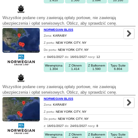
2.410
2.500
2.694
10.160
Wszystkie podane ceny zawierają opłaty portowe, nie zawierają
ubezpieczenia i opłat serwisowych. Oblicz, aby sprawdzić cenę.
NORWEGIAN BLISS
Zona:
KARAIBY
Z portu:
NEW YORK CITY, NY
Do portu:
NEW YORK CITY, NY
z:
04/01/2027
do:
16/01/2027
nocy:
12
Wewnętrzna
Z Oknem
Z Balkonem
Typu Suite
1.304
1.414
1.590
6.804
Wszystkie podane ceny zawierają opłaty portowe, nie zawierają
ubezpieczenia i opłat serwisowych. Oblicz, aby sprawdzić cenę.
NORWEGIAN BLISS
Zona:
KARAIBY
Z portu:
NEW YORK CITY, NY
Do portu:
NEW YORK CITY, NY
z:
16/01/2027
do:
24/01/2027
nocy:
8
Wewnętrzna
Z Oknem
Z Balkonem
Typu Suite
794
930
1.090
4.060