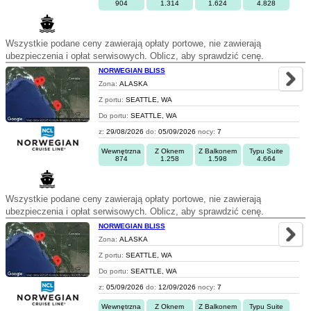
904
1.314
1.624
4.828
Wszystkie podane ceny zawierają opłaty portowe, nie zawierają
ubezpieczenia i opłat serwisowych. Oblicz, aby sprawdzić cenę.
NORWEGIAN BLISS
Zona:
ALASKA
Z portu:
SEATTLE, WA
Do portu:
SEATTLE, WA
z:
29/08/2026
do:
05/09/2026
nocy:
7
Wewnętrzna
Z Oknem
Z Balkonem
Typu Suite
874
1.258
1.598
4.664
Wszystkie podane ceny zawierają opłaty portowe, nie zawierają
ubezpieczenia i opłat serwisowych. Oblicz, aby sprawdzić cenę.
NORWEGIAN BLISS
Zona:
ALASKA
Z portu:
SEATTLE, WA
Do portu:
SEATTLE, WA
z:
05/09/2026
do:
12/09/2026
nocy:
7
Wewnętrzna
Z Oknem
Z Balkonem
Typu Suite